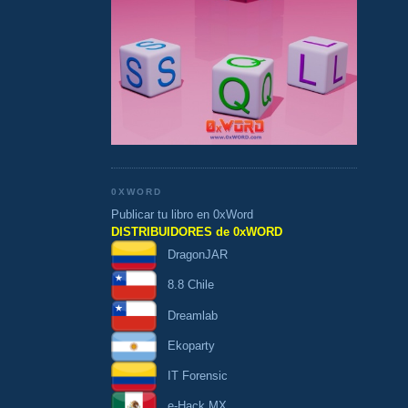
0XWORD
Publicar tu libro en 0xWord
DISTRIBUIDORES de 0xWORD
DragonJAR
8.8 Chile
Dreamlab
Ekoparty
IT Forensic
e-Hack MX