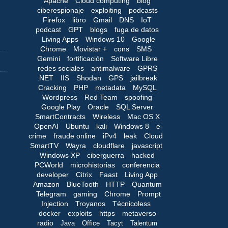
Apache
Cloud computing
blog
ciberespionaje
exploiting
podcasts
Firefox
libro
Gmail
DNS
IoT
podcast
GPT
blogs
fuga de datos
Living Apps
Windows 10
Google
Chrome
Movistar +
cons
SMS
Gemini
fortificación
Software Libre
redes sociales
antimalware
GPRS
.NET
IIS
Shodan
GPS
jailbreak
Cracking
PHP
metadata
MySQL
Wordpress
Red Team
spoofing
Google Play
Oracle
SQL Server
SmartContracts
Wireless
Mac OS X
OpenAI
Ubuntu
kali
Windows 8
e-
crime
fraude online
iPv4
leak
Cloud
SmartTV
Wayra
cloudflare
javascript
Windows XP
ciberguerra
hacked
PCWorld
microhistorias
conferencia
developer
Citrix
Faast
Living App
Amazon
BlueTooth
HTTP
Quantum
Telegram
gaming
Chrome
Prompt
Injection
Troyanos
Técnicoless
docker
exploits
https
metaverso
radio
Java
Office
Tacyt
Talentum