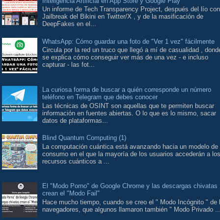
Inteligencia Artificial en App Store y Google Play
Un informe de Tech Transparency Project, después del lío con
Jailbreak del Bikini en Twitter/X , y de la masificación de
DeepFakes en el...
WhatsApp: Cómo guardar una foto de "Ver 1 vez" fácilmente
Circula por la red un truco que llegó a mí de casualidad , dond
se explica cómo conseguir ver más de una vez - e incluso
capturar - las fot...
La curiosa forma de buscar a quién corresponde un número
teléfono en Telegram que debes conocer
Las técnicas de OSINT son aquellas que te permiten buscar
información en fuentes abiertas. O lo que es lo mismo, sacar
datos de plataformas...
Blind Quantum Computing (1)
La computación cuántica está avanzando hacia un modelo de
consumo en el que la mayoría de los usuarios accederán a lo
recursos cuánticos a ...
El "Modo Porno" de Google Chrome y las descargas chivatas
crean el "Modo Fail"
Hace mucho tiempo, cuando se creo el " Modo Incógnito " de 
navegadores, que algunos llamaron también " Modo Privado ..