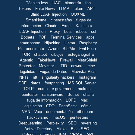
Técnico-less
UAC
biometría
fan
Tokens
Fake News
LDAP
token
APT
Blind LDAP Injection
OOXML
SmartHome
ciberestafas
fugas de
información
Claude
Excel
Kali Linux
LDAP Injection
Proxy
bots
robots
ssl
Botnets
PDF
Terminal Services
apps
smartphone
Hijacking
Llama
Raspberry
Pi
anonimato
Azure
Bit2Me
Evil Foca
TOR
chatbot
dibujos
esteganografía
Agentic
FakeNews
Firewall
MetaShield
Protector
Movistar+
TID
adware
cine
legalidad
Fugas de Datos
Movistar Plus
NFTs
nft
singularity hackers
Instagram
ODF
datos
footprinting
MS SQL Server
TOTP
curso
e-goverment
makers
pentester
ransomware
Botnet
charla
fuga de información
LOPD
Mac
legislación
CDO
DeepSeek
cómic
VPN
Voip
documentación
ethereum
hacktivismo
macOS
pentesters
DeepLearning
Perplexity
SEO
reversing
Active Directory
Alexa
BlackSEO
Calendario_Torrido
IBM
VR/AR
API