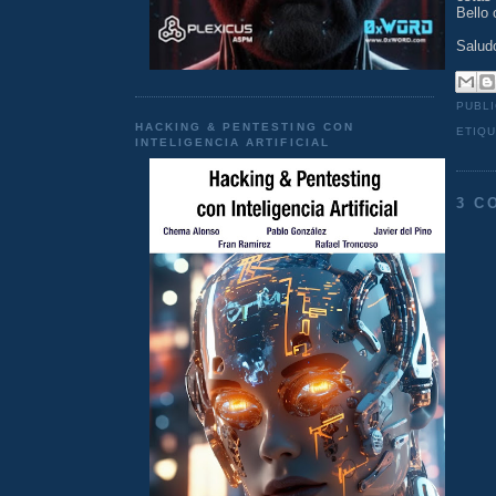
Bello
Salud
PUBL
HACKING & PENTESTING CON
ETIQ
INTELIGENCIA ARTIFICIAL
3 C