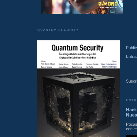
QUANTUM SECURITY
Publi
Entra
Suscri
ENTR
Hacki
Nues
Pocas
con es