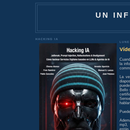
UN IN
HACKING IA
LUNE
Víde
Cuand
la inf
commpr
La ve
diapo
puede
Bello
certif
Sense
hablan
Puede
Ademá
mp3, 
estás 