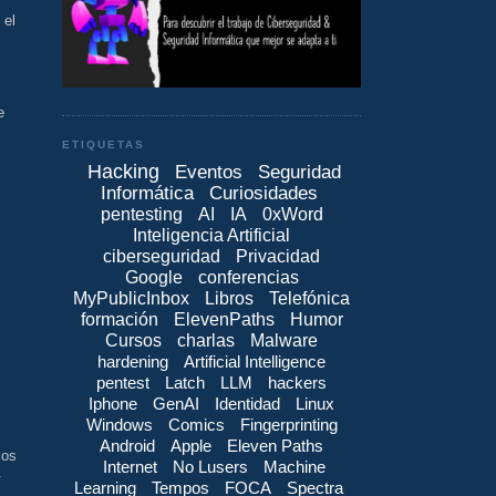
 el
e
ETIQUETAS
Hacking
Eventos
Seguridad
Informática
Curiosidades
pentesting
AI
IA
0xWord
Inteligencia Artificial
ciberseguridad
Privacidad
Google
conferencias
MyPublicInbox
Libros
Telefónica
formación
ElevenPaths
Humor
Cursos
charlas
Malware
s
hardening
Artificial Intelligence
pentest
Latch
LLM
hackers
Iphone
GenAI
Identidad
Linux
Windows
Comics
Fingerprinting
Android
Apple
Eleven Paths
los
Internet
No Lusers
Machine
.
Learning
Tempos
FOCA
Spectra