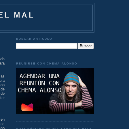
EL MAL
BUSCAR ARTÍCULO
oda
ara
REUNIRSE CON CHEMA ALONSO
las
ora
ano
 de
 de
ter
.
 en
ras
ano