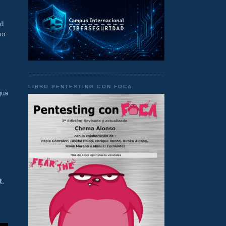
ad
mo
LIBRO PENTESTING CON FOCA
gua
t.