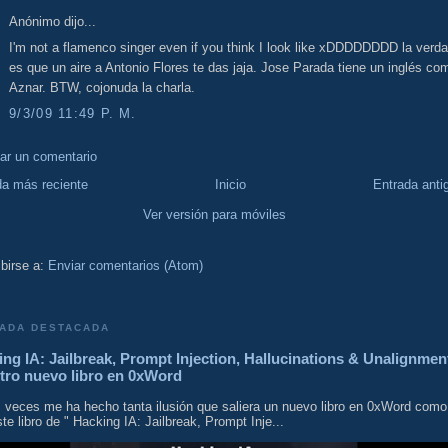
Anónimo dijo...
I'm not a flamenco singer even if you think I look like xDDDDDDDD la verd
es que un aire a Antonio Flores te das jaja. Jose Parada tiene un inglés co
Aznar. BTW, cojonuda la charla.
9/3/09 11:49 P. M.
car un comentario
da más reciente
Inicio
Entrada anti
Ver versión para móviles
birse a:
Enviar comentarios (Atom)
ADA DESTACADA
ng IA: Jailbreak, Prompt Injection, Hallucinations & Unalignmen
tro nuevo libro en 0xWord
 veces me ha hecho tanta ilusión que saliera un nuevo libro en 0xWord como
te libro de " Hacking IA: Jailbreak, Prompt Inje...