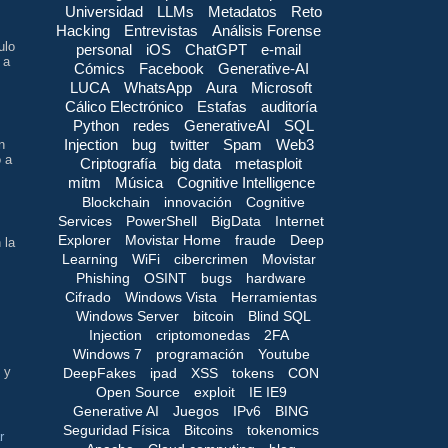
Universidad
LLMs
Metadatos
Reto
Hacking
Entrevistas
Análisis Forense
ulo
personal
iOS
ChatGPT
e-mail
 a
Cómics
Facebook
Generative-AI
LUCA
WhatsApp
Aura
Microsoft
Cálico Electrónico
Estafas
auditoría
Python
redes
GenerativeAI
SQL
Injection
bug
twitter
Spam
Web3
n
o a
Criptografía
big data
metasploit
mitm
Música
Cognitive Intelligence
Blockchain
innovación
Cognitive
Services
PowerShell
BigData
Internet
Explorer
Movistar Home
fraude
Deep
 la
Learning
WiFi
cibercrimen
Movistar
Phishing
OSINT
bugs
hardware
Cifrado
Windows Vista
Herramientas
Windows Server
bitcoin
Blind SQL
Injection
criptomonedas
2FA
Windows 7
programación
Youtube
 y
DeepFakes
ipad
XSS
tokens
CON
Open Source
exploit
IE IE9
Generative AI
Juegos
IPv6
BING
Seguridad Física
Bitcoins
tokenomics
r