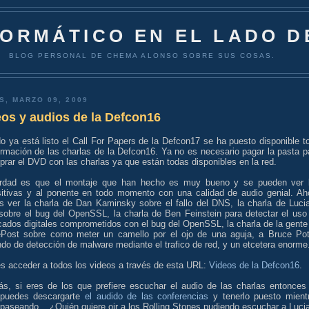
FORMÁTICO EN EL LADO D
BLOG PERSONAL DE CHEMA ALONSO SOBRE SUS COSAS.
S, MARZO 09, 2009
os y audios de la Defcon16
o ya está listo el Call For Papers de la Defcon17 se ha puesto disponible t
ormación de las charlas de la Defcon16. Ya no es necesario pagar la pasta p
ar el DVD con las charlas ya que están todas disponibles en la red.
rdad es que el montaje que han hecho es muy bueno y se pueden ver 
sitivas y al ponente en todo momento con una calidad de audio genial. Ah
s ver la charla de Dan Kaminsky sobre el fallo del DNS, la charla de Luci
 sobre el bug del OpenSSL, la charla de Ben Feinstein para detectar el uso
icados digitales comprometidos con el bug del OpenSSL, la charla de la gente
Post sobre como meter un camello por el ojo de una aguja, a Bruce Pot
do de detección de malware mediante el trafico de red, y un etcetera enorme
s acceder a todos los videos a través de esta URL:
Videos de la Defcon16
.
s, si eres de los que prefiere escuchar el audio de las charlas entonces
puedes descargarte
el audido de las conferencias
y tenerlo puesto mient
paseando... ¿Quién quiere oir a los Rolling Stones pudiendo escuchar a Luci