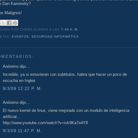
 o Dan Kaminsky?
os Malignos!
ICADO POR CHEMA ALONSO
A LAS
7:46 A. M.
UETAS:
EVENTOS
,
SEGURIDAD INFORMÁTICA
OMENTARIOS:
Anónimo dijo...
Increible, ya si estuvieran con subtitulos..habra que hacer un poco de
escucha en Ingles
9/3/09 12:22 P. M.
Anónimo dijo...
El nuevo kernel de linux, viene mejorado con un modulo de inteligencia
artificial...
http://www.youtube.com/watch?v=ivk9Ka7e4Y8
9/3/09 11:47 P. M.