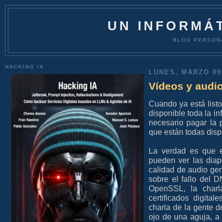
UN INFORMÁT
BLOG PERSON
HACKING IA
LUNES, MARZO 09
Vídeos y audi
Cuando ya está list
disponible toda la i
necesario pagar la
que están todas disp
La verdad es que 
pueden ver las dia
calidad de audio ge
sobre el fallo del 
OpenSSL, la charl
certificados digit
charla de la gente 
ojo de una aguja, a