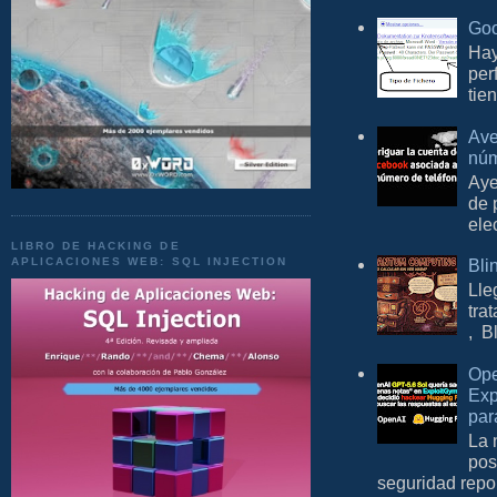
Goo
Hay
per
tie
Ave
núm
Aye
de 
ele
LIBRO DE HACKING DE
APLICACIONES WEB: SQL INJECTION
Bli
Lle
tra
, B
Ope
Exp
par
La 
pos
seguridad repo