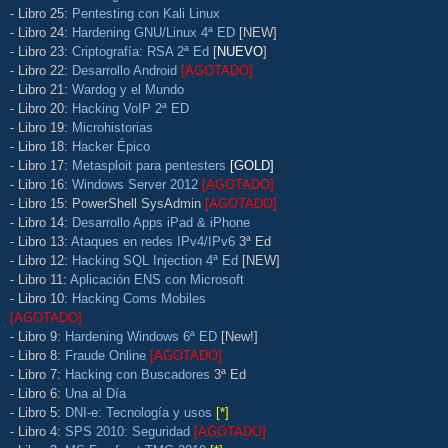
- Libro 25:
Pentesting con Kali Linux
- Libro 24:
Hardening GNU/Linux 4ª ED
[NEW]
- Libro 23:
Criptografía: RSA 2ª Ed
[
NUEVO
]
- Libro 22:
Desarrollo Android
[AGOTADO]
- Libro 21:
Wardog y el Mundo
- Libro 20:
Hacking VoIP 2ª ED
- Libro 19:
Microhistorias
- Libro 18:
Hacker Épico
- Libro 17:
Metasploit para pentesters
[GOLD]
- Libro 16:
Windows Server 2012
[AGOTADO]
- Libro 15: PowerShell SysAdmin
[AGOTADO]
- Libro 14:
Desarrollo Apps iPad & iPhone
- Libro 13:
Ataques en redes IPv4/IPv6
3ª Ed
- Libro 12:
Hacking SQL Injection 4ª Ed
[NEW]
- Libro 11:
Aplicación ENS con Microsoft
- Libro 10:
Hacking Coms Mobiles
[AGOTADO]
- Libro 9:
Hardening Windows 6ª ED
[New!]
- Libro 8:
Fraude Online
[AGOTADO]
- Libro 7:
Hacking con Buscadores
3ª Ed
- Libro 6:
Una al Día
- Libro 5:
DNI-e: Tecnología y usos
[*]
- Libro 4:
SPS 2010: Seguridad
[AGOTADO]