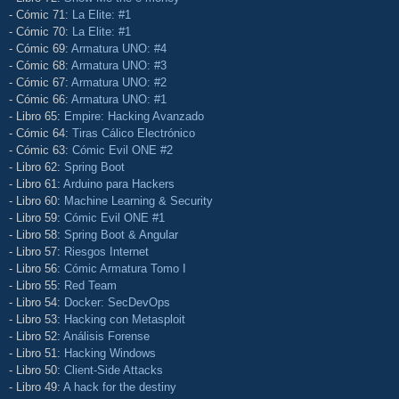
- Cómic 71:
La Elite: #1
- Cómic 70:
La Elite: #1
- Cómic 69:
Armatura UNO: #4
- Cómic 68:
Armatura UNO: #3
- Cómic 67:
Armatura UNO: #2
- Cómic 66:
Armatura UNO: #1
- Libro 65:
Empire: Hacking Avanzado
- Cómic 64:
Tiras Cálico Electrónico
- Cómic 63:
Cómic Evil ONE #2
- Libro 62:
Spring Boot
- Libro 61:
Arduino para Hackers
- Libro 60:
Machine Learning & Security
- Libro 59:
Cómic Evil ONE #1
- Libro 58:
Spring Boot & Angular
- Libro 57:
Riesgos Internet
- Libro 56:
Cómic Armatura Tomo I
- Libro 55:
Red Team
- Libro 54:
Docker: SecDevOps
- Libro 53:
Hacking con Metasploit
- Libro 52:
Análisis Forense
- Libro 51:
Hacking Windows
- Libro 50:
Client-Side Attacks
- Libro 49:
A hack for the destiny