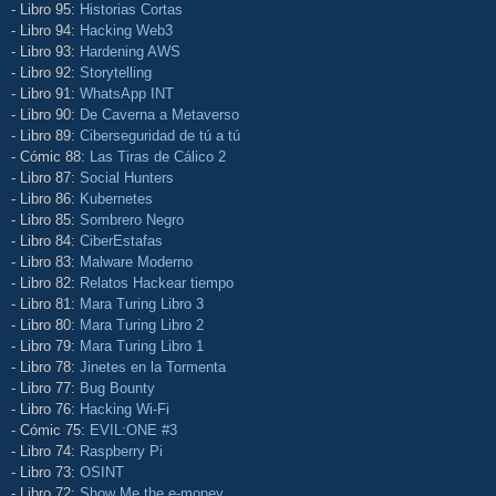
- Libro 95:
Historias Cortas
- Libro 94:
Hacking Web3
- Libro 93:
Hardening AWS
- Libro 92:
Storytelling
- Libro 91:
WhatsApp INT
- Libro 90:
De Caverna a Metaverso
- Libro 89:
Ciberseguridad de tú a tú
- Cómic 88:
Las Tiras de Cálico 2
- Libro 87:
Social Hunters
- Libro 86:
Kubernetes
- Libro 85:
Sombrero Negro
- Libro 84:
CiberEstafas
- Libro 83:
Malware Moderno
- Libro 82:
Relatos Hackear tiempo
- Libro 81:
Mara Turing Libro 3
- Libro 80:
Mara Turing Libro 2
- Libro 79:
Mara Turing Libro 1
- Libro 78:
Jinetes en la Tormenta
- Libro 77:
Bug Bounty
- Libro 76:
Hacking Wi-Fi
- Cómic 75:
EVIL:ONE #3
- Libro 74:
Raspberry Pi
- Libro 73:
OSINT
- Libro 72:
Show Me the e-money