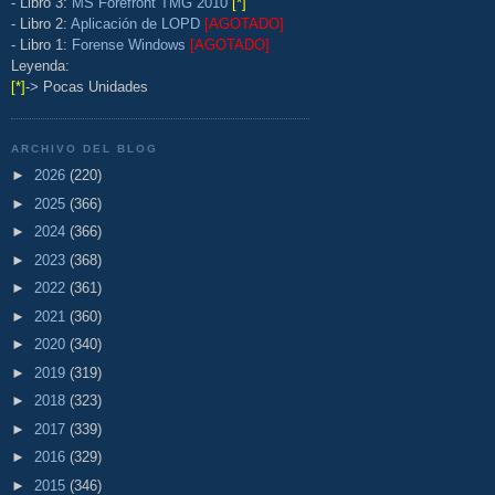
- Libro 3:
MS Forefront TMG 2010
[*]
- Libro 2:
Aplicación de LOPD
[AGOTADO]
- Libro 1:
Forense Windows
[AGOTADO]
Leyenda:
[*]
-> Pocas Unidades
ARCHIVO DEL BLOG
►
2026
(220)
►
2025
(366)
►
2024
(366)
►
2023
(368)
►
2022
(361)
►
2021
(360)
►
2020
(340)
►
2019
(319)
►
2018
(323)
►
2017
(339)
►
2016
(329)
►
2015
(346)