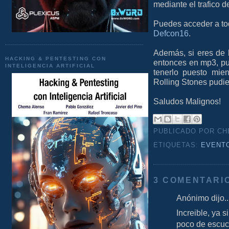
mediante el trafico d
Puedes acceder a to
Defcon16
.
Además, si eres de l
HACKING & PENTESTING CON
entonces en mp3, p
INTELIGENCIA ARTIFICIAL
tenerlo puesto mien
Rolling Stones pudi
Saludos Malignos!
PUBLICADO POR C
ETIQUETAS:
EVENT
3 COMENTARI
Anónimo dijo..
Increible, ya 
poco de escuc