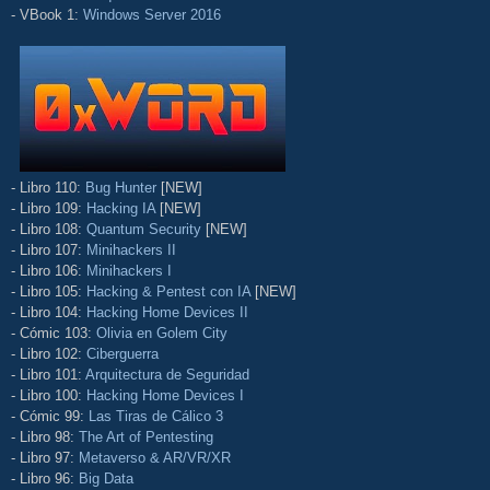
- VBook 1:
Windows Server 2016
- Libro 110:
Bug Hunter
[NEW]
- Libro 109:
Hacking IA
[NEW]
- Libro 108:
Quantum Security
[NEW]
- Libro 107:
Minihackers II
- Libro 106:
Minihackers I
- Libro 105:
Hacking & Pentest con IA
[NEW]
- Libro 104:
Hacking Home Devices II
- Cómic 103:
Olivia en Golem City
- Libro 102:
Ciberguerra
- Libro 101:
Arquitectura de Seguridad
- Libro 100:
Hacking Home Devices I
- Cómic 99:
Las Tiras de Cálico 3
- Libro 98:
The Art of Pentesting
- Libro 97:
Metaverso & AR/VR/XR
- Libro 96:
Big Data