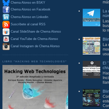
más
Chema Alonso en BSKY
Chema Alonso en Facebook
La 
núm
Chema Alonso en Linkedin
Las
Suscríbete al canal RSS
bus
lo 
Canal SlideShare de Chema Alonso
Bli
Canal YouTube de Chema Alonso
La 
Canal Instagram de Chema Alonso
mod
usu
LIBRO "HACKING WEB TECHNOLOGIES"
El 
chi
Hac
Inc
lla
Bli
Con
est
Com