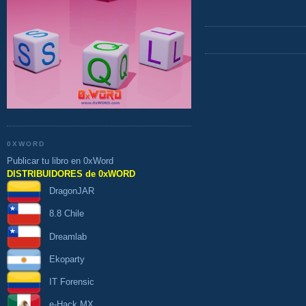
0XWORD
Publicar tu libro en 0xWord
DISTRIBUIDORES de 0xWORD
DragonJAR
8.8 Chile
Dreamlab
Ekoparty
IT Forensic
e-Hack MX