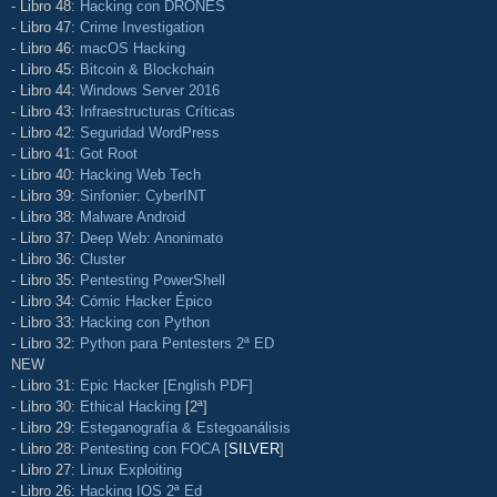
- Libro 48:
Hacking con DRONES
- Libro 47:
Crime Investigation
- Libro 46:
macOS Hacking
- Libro 45:
Bitcoin & Blockchain
- Libro 44:
Windows Server 2016
- Libro 43:
Infraestructuras Críticas
- Libro 42:
Seguridad WordPress
- Libro 41:
Got Root
- Libro 40:
Hacking Web Tech
- Libro 39:
Sinfonier: CyberINT
- Libro 38:
Malware Android
- Libro 37:
Deep Web: Anonimato
- Libro 36:
Cluster
- Libro 35:
Pentesting PowerShell
- Libro 34:
Cómic Hacker Épico
- Libro 33:
Hacking con Python
- Libro 32:
Python para Pentesters 2ª ED
NEW
- Libro 31:
Epic Hacker [English PDF]
- Libro 30:
Ethical Hacking
[2ª]
- Libro 29:
Esteganografía & Estegoanálisis
- Libro 28:
Pentesting con FOCA
[
SILVER
]
- Libro 27:
Linux Exploiting
- Libro 26:
Hacking IOS 2ª Ed