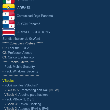
AREA 51
Comunidad Dojo Panamá
AIYON Panamá
ARPAHE SOLUTIONS
Ser distribuidor de 0xWord
***** Colección Pósters *****
01:
Fear the FOCA
02:
Professor Alonso
03:
Cálico Electrónico
***** Packs Oferta *****
-
Pack Mobile Security
-
Pack Windows Security
******************************
VBooks
-
¿Qué son los VBooks?
- VBOOK 5:
Pentesting con Kali
[NEW]
- VBook 4:
Arduino para hackers
-
Pack VBook 1, 2 y 3
- VBook 3:
Ethical Hacking
- VBook 2:
Ataques IPv4 & IPv6