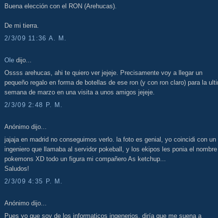
Buena elección con el RON (Arehucas).
De mi tierra.
2/3/09 11:36 A. M.
Ole
dijo...
Ossss arehucas, ahi te quiero ver jejeje. Precisamente voy a llegar un
pequeño regalo en forma de botellas de ese ron (y con ron claro) para la ult
semana de marzo en una visita a unos amigos jejeje.
2/3/09 2:48 P. M.
Anónimo dijo...
jajaja en madrid no conseguimos verlo. la foto es genial, yo coincidi con un
ingeniero que llamaba al servidor pokeball, y los ekipos les ponia el nombre
pokemons XD todo un figura mi compañero As ketchup...
Saludos!
2/3/09 4:35 P. M.
Anónimo dijo...
Pues yo que soy de los informaticos ingenerios, diría que me suena a