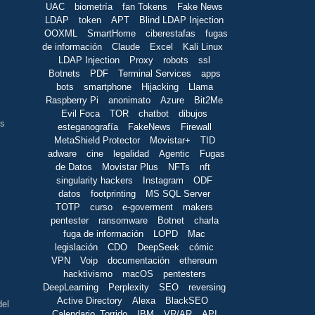
UAC
biometría
fan Tokens
Fake News
LDAP
token
APT
Blind LDAP Injection
OOXML
SmartHome
ciberestafas
fugas
de información
Claude
Excel
Kali Linux
LDAP Injection
Proxy
robots
ssl
Botnets
PDF
Terminal Services
apps
bots
smartphone
Hijacking
Llama
Raspberry Pi
anonimato
Azure
Bit2Me
Evil Foca
TOR
chatbot
dibujos
es
esteganografía
FakeNews
Firewall
MetaShield Protector
Movistar+
TID
adware
cine
legalidad
Agentic
Fugas
de Datos
Movistar Plus
NFTs
nft
singularity hackers
Instagram
ODF
datos
footprinting
MS SQL Server
TOTP
curso
e-goverment
makers
pentester
ransomware
Botnet
charla
fuga de información
LOPD
Mac
legislación
CDO
DeepSeek
cómic
VPN
Voip
documentación
ethereum
hacktivismo
macOS
pentesters
DeepLearning
Perplexity
SEO
reversing
Active Directory
Alexa
BlackSEO
del
Calendario_Torrido
IBM
VR/AR
API