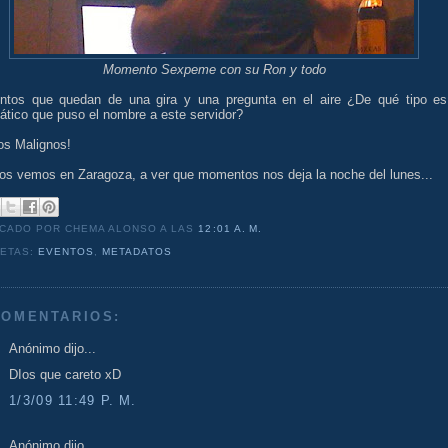
Momento Sexpeme con su Ron y todo
tos que quedan de una gira y una pregunta en el aire ¿De qué tipo es
ático que puso el nombre a este servidor?
os Malignos!
os vemos en Zaragoza, a ver que momentos nos deja la noche del lunes...
ICADO POR CHEMA ALONSO
A LAS
12:01 A. M.
UETAS:
EVENTOS
,
METADATOS
COMENTARIOS:
Anónimo dijo...
DIos que careto xD
1/3/09 11:49 P. M.
Anónimo dijo...