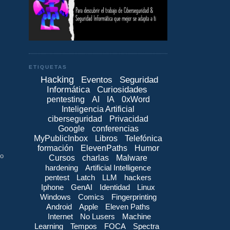
ETIQUETAS
Hacking
Eventos
Seguridad
Informática
Curiosidades
pentesting
AI
IA
0xWord
Inteligencia Artificial
ciberseguridad
Privacidad
Google
conferencias
MyPublicInbox
Libros
Telefónica
formación
ElevenPaths
Humor
go
Cursos
charlas
Malware
hardening
Artificial Intelligence
pentest
Latch
LLM
hackers
Iphone
GenAI
Identidad
Linux
Windows
Comics
Fingerprinting
Android
Apple
Eleven Paths
Internet
No Lusers
Machine
Learning
Tempos
FOCA
Spectra