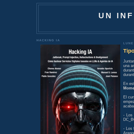
UN IN
HACKING IA
LUNE
Tip
Junta
una a
duran
durant
En es
Mome
El cu
empez
acabab
- Los
DC_BC
- Los 
Arago