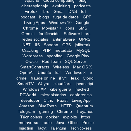
Apache
Cloud computing
blog
ciberespionaje
exploiting
podcasts
Firefox
libro
Gmail
DNS
IoT
podcast
blogs
fuga de datos
GPT
Living Apps
Windows 10
Google
Chrome
Movistar +
cons
SMS
Gemini
fortificación
Software Libre
redes sociales
antimalware
GPRS
.NET
IIS
Shodan
GPS
jailbreak
Cracking
PHP
metadata
MySQL
Wordpress
spoofing
Google Play
Oracle
Red Team
SQL Server
SmartContracts
Wireless
Mac OS X
OpenAI
Ubuntu
kali
Windows 8
e-
crime
fraude online
iPv4
leak
Cloud
SmartTV
Wayra
cloudflare
javascript
Windows XP
ciberguerra
hacked
PCWorld
microhistorias
conferencia
developer
Citrix
Faast
Living App
Amazon
BlueTooth
HTTP
Quantum
i
Telegram
gaming
Chrome
Troyanos
Técnicoless
docker
exploits
https
metaverso
radio
Java
Office
Prompt
Injection
Tacyt
Talentum
Técnico-less