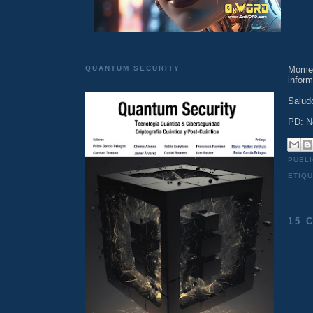
Momen
QUANTUM SECURITY
inform
Salud
PD: N
PUBL
ETIQ
15 