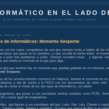
FORMÁTICO EN EL LADO D
BLOG PERSONAL DE CHEMA ALONSO SOBRE SUS COSAS.
S, MARZO 02, 2009
os de informáticos: Momento Sexpeme
rse con los viejos compañeros de una gira siempre incita a hablar de las mi
necdotas que pasan en la carretera. Lo que sucede la noche antes, el mome
te o justo tras quedarnos a solas. Siempre suceden cosas... y algunas ve
e una charla en concreto en la que pasó algo.
ta gira que termina hay un momento que quedará grabado en mi memoria, es
nto Sexpeme
.
rso de los acontecimientos comenzó en Valencia, durante el momento en el 
abamos a dar de comer a la FOCA con los documentos de cierto sitio.
a de contar el chiste de los dos tipos de informáticos, ya sabéis:
 ingenieros que ponen a sus servidores bonitos nombres como PC01, Serv
N o cosas igual de imaginativas.
frikis, que llaman a sus servidores del tipo: Luke, Han, Leia, Chewie o Legol
r, Sauron o Goku, Vegeta y similares. O como una marca de Ron a un servi