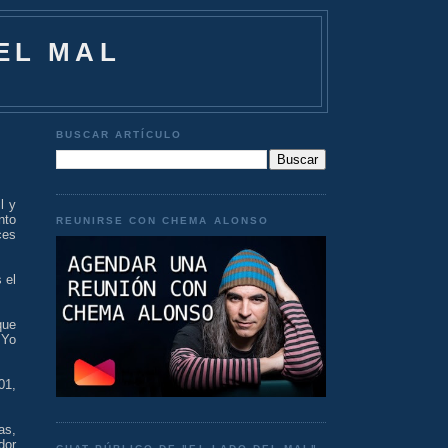
EL MAL
BUSCAR ARTÍCULO
l y
nto
REUNIRSE CON CHEMA ALONSO
ces
 el
que
 Yo
01,
as,
dor