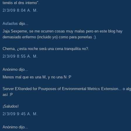
tenéis el dns interno".
2/3/09 8:04 A. M.
Asfasfos
dijo...
Jaja Sexpeme, se me ocurren cosas muy malas pero en este blog hay
demasiado enfermo (incluido yo) como para ponerlas :).
Chema, ¿esta noche será una cena tranquilita no?.
2/3/09 8:55 A. M.
Anónimo dijo...
Menos mal que es una M, y no una N :P
Server EXtended for Pourposes of Environmental Metrics Extension... o al
así :P
¡Saludos!
2/3/09 9:45 A. M.
Anónimo dijo...