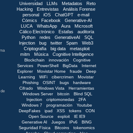
Universidad
LLMs
Metadatos
Reto
Hacking
Entrevistas
Análisis Forense
personal
iOS
ChatGPT
e-mail
Cómics
Facebook
Generative-AI
LUCA
WhatsApp
Aura
Microsoft
Cálico Electrónico
Estafas
auditoría
Python
redes
GenerativeAI
SQL
Injection
bug
twitter
Spam
Web3
Criptografía
big data
metasploit
ima
mitm
Música
Cognitive Intelligence
Blockchain
innovación
Cognitive
Services
PowerShell
BigData
Internet
Explorer
Movistar Home
fraude
Deep
Learning
WiFi
cibercrimen
Movistar
Phishing
OSINT
bugs
hardware
Cifrado
Windows Vista
Herramientas
 de
Windows Server
bitcoin
Blind SQL
Injection
criptomonedas
2FA
Windows 7
programación
Youtube
DeepFakes
ipad
XSS
tokens
CON
Open Source
exploit
IE IE9
Generative AI
Juegos
IPv6
BING
Seguridad Física
Bitcoins
tokenomics