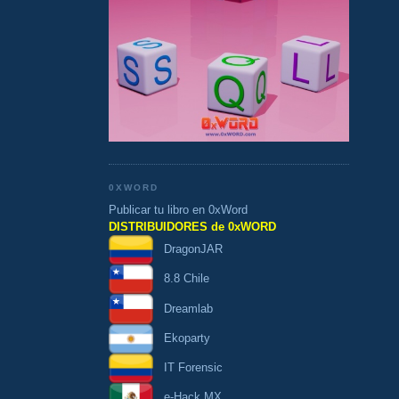
0XWORD
Publicar tu libro en 0xWord
DISTRIBUIDORES de 0xWORD
DragonJAR
8.8 Chile
Dreamlab
Ekoparty
IT Forensic
e-Hack MX