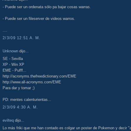
- Puede ser un ordenata sólo pa bajar cosas warras.
- Puede ser un fileserver de videos warros.
....
2/3/09 12:51 A. M.
Unknown
dijo...
SE - Sevilla
XP - Win XP
EME - Pufff...
http://acronyms.thefreedictionary.com/EME
http://www.all-acronyms.com/EME
Para dar y tomar ;)
PD: mentes calenturientas...
2/3/09 4:30 A. M.
evilteq
dijo...
Lo más friki que me han contado es colgar un poster de Pokemon y decir "