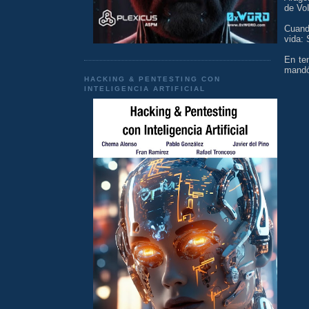
de VoI
Cuando
vida
En te
mandó 
HACKING & PENTESTING CON
INTELIGENCIA ARTIFICIAL