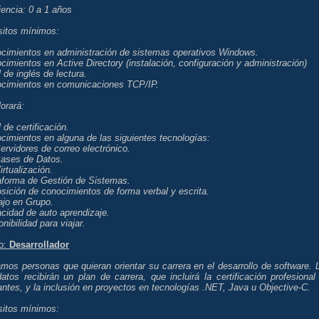
encia: 0 a 1 años
sitos mínimos:
ocimientos en administración de sistemas operativos Windows.
cimientos en Active Directory (instalación, configuración y administración)
l de inglés de lectura.
ocimientos en comunicaciones TCP/IP.
orará:
l de certificación.
cimientos en alguna de las siguientes tecnologías:
vidores de correo electrónico.
ses de Datos.
tualización.
taforma de Gestión de Sistemas.
sición de conocimientos de forma verbal y escrita.
ajo en Grupo.
cidad de auto aprendizaje.
onibilidad para viajar.
o:
Desarrollador
mos personas que quieran orientar su carrera en el desarrollo de software. 
atos recibirán un plan de carrera, que incluirá la certificación profesional
antes, y la inclusión en proyectos en tecnologías .NET, Java u Objective-C.
sitos mínimos: