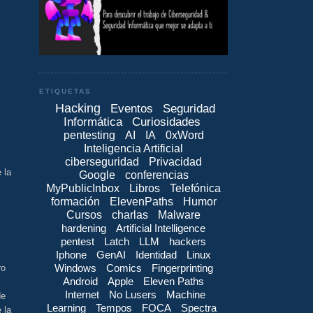
ETIQUETAS
Hacking
Eventos
Seguridad
Informática
Curiosidades
pentesting
AI
IA
0xWord
Inteligencia Artificial
ciberseguridad
Privacidad
 la
Google
conferencias
MyPublicInbox
Libros
Telefónica
formación
ElevenPaths
Humor
Cursos
charlas
Malware
hardening
Artificial Intelligence
pentest
Latch
LLM
hackers
Iphone
GenAI
Identidad
Linux
Windows
Comics
Fingerprinting
ro
Android
Apple
Eleven Paths
Internet
No Lusers
Machine
de
Learning
Tempos
FOCA
Spectra
 la