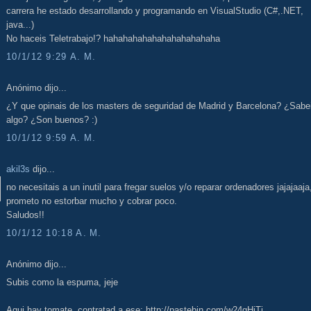
carrera he estado desarrollando y programando en VisualStudio (C#,.NET,
java...)
No haceis Teletrabajo!? hahahahahahahahahahahaha
10/1/12 9:29 A. M.
Anónimo dijo...
¿Y que opinais de los masters de seguridad de Madrid y Barcelona? ¿Sabe
algo? ¿Son buenos? :)
10/1/12 9:59 A. M.
akil3s
dijo...
no necesitais a un inutil para fregar suelos y/o reparar ordenadores jajajaaja
prometo no estorbar mucho y cobrar poco.
Saludos!!
10/1/12 10:18 A. M.
Anónimo dijo...
Subis como la espuma, jeje
Aqui hay tomate, contratad a ese: http://pastebin.com/w24gHjTj