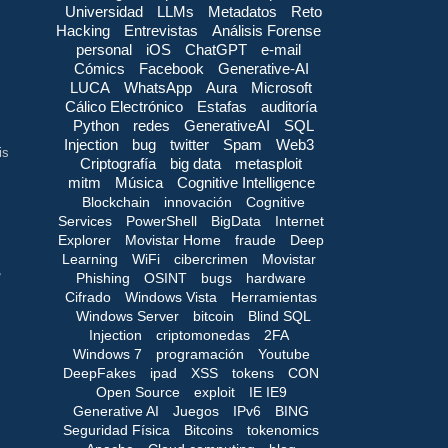
Universidad
LLMs
Metadatos
Reto
Hacking
Entrevistas
Análisis Forense
personal
iOS
ChatGPT
e-mail
Cómics
Facebook
Generative-AI
LUCA
WhatsApp
Aura
Microsoft
Cálico Electrónico
Estafas
auditoría
Python
redes
GenerativeAI
SQL
Injection
bug
twitter
Spam
Web3
is
Criptografía
big data
metasploit
mitm
Música
Cognitive Intelligence
Blockchain
innovación
Cognitive
Services
PowerShell
BigData
Internet
Explorer
Movistar Home
fraude
Deep
Learning
WiFi
cibercrimen
Movistar
,
Phishing
OSINT
bugs
hardware
Cifrado
Windows Vista
Herramientas
Windows Server
bitcoin
Blind SQL
Injection
criptomonedas
2FA
Windows 7
programación
Youtube
DeepFakes
ipad
XSS
tokens
CON
Open Source
exploit
IE IE9
Generative AI
Juegos
IPv6
BING
Seguridad Física
Bitcoins
tokenomics