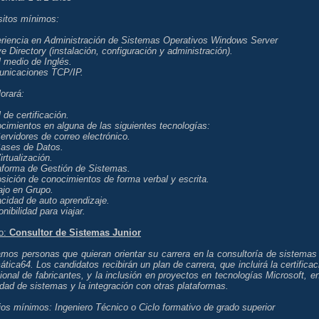
sitos mínimos:
eriencia en Administración de Sistemas Operativos Windows Server
ve Directory (instalación, configuración y administración).
l medio de Inglés.
unicaciones TCP/IP.
orará:
l de certificación.
cimientos en alguna de las siguientes tecnologías:
vidores de correo electrónico.
ses de Datos.
tualización.
taforma de Gestión de Sistemas.
sición de conocimientos de forma verbal y escrita.
ajo en Grupo.
cidad de auto aprendizaje.
onibilidad para viajar.
o:
Consultor de Sistemas Junior
mos personas que quieran orientar su carrera en la consultoría de sistemas
ática64. Los candidatos recibirán un plan de carrera, que incluirá la certificac
ional de fabricantes, y la inclusión en proyectos en tecnologías Microsoft, en
dad de sistemas y la integración con otras plataformas.
os mínimos: Ingeniero Técnico o Ciclo formativo de grado superior