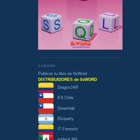
0XWORD
Publicar tu libro en 0xWord
DISTRIBUIDORES de 0xWORD
DragonJAR
8.8 Chile
Dreamlab
Ekoparty
IT Forensic
e-Hack MX