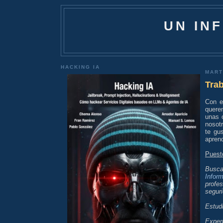
UN IN
HACKING IA
MART
Trab
Con e
quere
unas 
nosotr
te gu
aprend
Puest
Busca
Infor
profes
seguri
Estudi
Experi