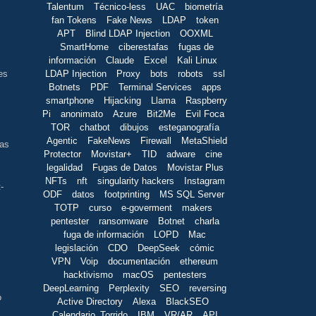
Talentum
Técnico-less
UAC
biometría
fan Tokens
Fake News
LDAP
token
APT
Blind LDAP Injection
OOXML
SmartHome
ciberestafas
fugas de
información
Claude
Excel
Kali Linux
LDAP Injection
Proxy
bots
robots
ssl
es
Botnets
PDF
Terminal Services
apps
smartphone
Hijacking
Llama
Raspberry
Pi
anonimato
Azure
Bit2Me
Evil Foca
TOR
chatbot
dibujos
esteganografía
Agentic
FakeNews
Firewall
MetaShield
las
Protector
Movistar+
TID
adware
cine
legalidad
Fugas de Datos
Movistar Plus
NFTs
nft
singularity hackers
Instagram
-
ODF
datos
footprinting
MS SQL Server
TOTP
curso
e-goverment
makers
pentester
ransomware
Botnet
charla
fuga de información
LOPD
Mac
legislación
CDO
DeepSeek
cómic
VPN
Voip
documentación
ethereum
hacktivismo
macOS
pentesters
DeepLearning
Perplexity
SEO
reversing
o
Active Directory
Alexa
BlackSEO
Calendario_Torrido
IBM
VR/AR
API