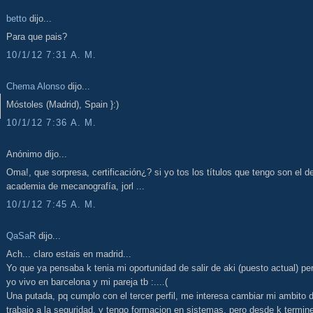
betto
dijo...
Para que pais?
10/1/12 7:31 A. M.
Chema Alonso
dijo...
Móstoles (Madrid), Spain }:)
10/1/12 7:36 A. M.
Anónimo dijo...
Oma!, que sorpresa, certificación¿? si yo tos los títulos que tengo son el de
academia de mecanografía, jorl ...
10/1/12 7:45 A. M.
QaSaR
dijo...
Ach... claro estais en madrid...
Yo que ya pensaba k tenia mi oportunidad de salir de aki (puesto actual) pe
yo vivo en barcelona y mi pareja tb :....(
Una putada, pq cumplo con el tercer perfil, me interesa cambiar mi ambito 
trabajo a la seguridad, y tengo formacion en sistemas, pero desde k termine