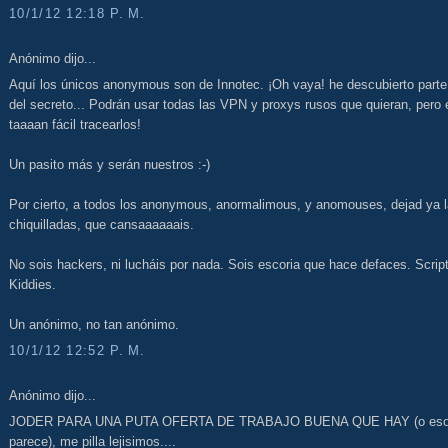
10/1/12 12:18 P. M.
Anónimo dijo...
Aquí los únicos anonymous son de Innotec. ¡Oh vaya! he descubierto parte
del secreto... Podrán usar todas las VPN y proxys rusos que quieran, pero 
taaaan fácil tracearlos!
Un pasito más y serán nuestros :-)
Por cierto, a todos los anonymous, anormalimous, y anomouses, dejad ya 
chiquilladas, que cansaaaaaais.
No sois hackers, ni lucháis por nada. Sois escoria que hace defaces. Script
Kiddies.
Un anónimo, no tan anónimo.
10/1/12 12:52 P. M.
Anónimo dijo...
JODER PARA UNA PUTA OFERTA DE TRABAJO BUENA QUE HAY (o es
parece), me pilla lejisimos....