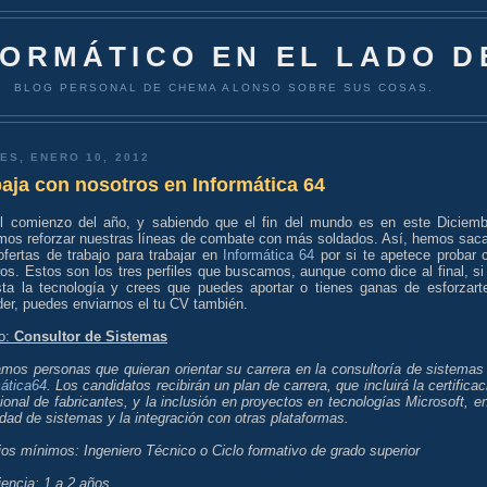
FORMÁTICO EN EL LADO D
BLOG PERSONAL DE CHEMA ALONSO SOBRE SUS COSAS.
ES, ENERO 10, 2012
aja con nosotros en Informática 64
l comienzo del año, y sabiendo que el fin del mundo es en este Diciemb
mos reforzar nuestras líneas de combate con más soldados. Así, hemos sac
ofertas de trabajo para trabajar en
Informática 64
por si te apetece probar 
os. Estos son los tres perfiles que buscamos, aunque como dice al final, si
sta la tecnología y crees que puedes aportar o tienes ganas de esforzart
er, puedes enviarnos el tu CV también.
o:
Consultor de Sistemas
mos personas que quieran orientar su carrera en la consultoría de sistemas
mática64
. Los candidatos recibirán un plan de carrera, que incluirá la certificac
ional de fabricantes, y la inclusión en proyectos en tecnologías Microsoft, en
dad de sistemas y la integración con otras plataformas.
os mínimos: Ingeniero Técnico o Ciclo formativo de grado superior
encia: 1 a 2 años