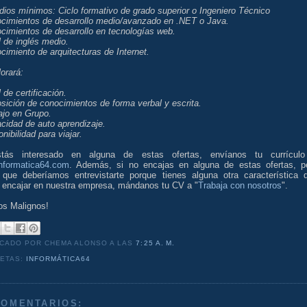
dios mínimos: Ciclo formativo de grado superior o Ingeniero Técnico
ocimientos de desarrollo medio/avanzado en .NET o Java.
cimientos de desarrollo en tecnologías web.
l de inglés medio.
cimiento de arquitecturas de Internet.
orará:
l de certificación.
sición de conocimientos de forma verbal y escrita.
ajo en Grupo.
cidad de auto aprendizaje.
onibilidad para viajar.
tás interesado en alguna de estas ofertas, envíanos tu currícul
nformatica64.com
. Además, si no encajas en alguna de estas ofertas, p
 que deberíamos entrevistarte porque tienes alguna otra característica 
 encajar en nuestra empresa, mándanos tu CV a "
Trabaja con nosotros
".
os Malignos!
ICADO POR CHEMA ALONSO
A LAS
7:25 A. M.
UETAS:
INFORMÁTICA64
COMENTARIOS: