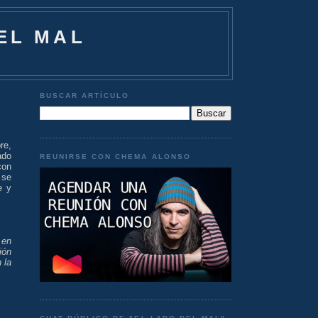
EL MAL
BUSCAR ARTÍCULO
re,
ado
REUNIRSE CON CHEMA ALONSO
con
 se
e y
 en
ión
 la