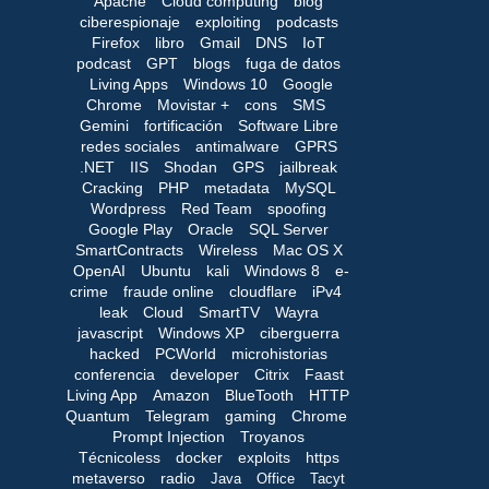
Apache
Cloud computing
blog
ciberespionaje
exploiting
podcasts
Firefox
libro
Gmail
DNS
IoT
podcast
GPT
blogs
fuga de datos
Living Apps
Windows 10
Google
Chrome
Movistar +
cons
SMS
Gemini
fortificación
Software Libre
redes sociales
antimalware
GPRS
.NET
IIS
Shodan
GPS
jailbreak
Cracking
PHP
metadata
MySQL
Wordpress
Red Team
spoofing
Google Play
Oracle
SQL Server
SmartContracts
Wireless
Mac OS X
OpenAI
Ubuntu
kali
Windows 8
e-
crime
fraude online
cloudflare
iPv4
leak
Cloud
SmartTV
Wayra
javascript
Windows XP
ciberguerra
hacked
PCWorld
microhistorias
conferencia
developer
Citrix
Faast
Living App
Amazon
BlueTooth
HTTP
Quantum
Telegram
gaming
Chrome
Prompt Injection
Troyanos
Técnicoless
docker
exploits
https
metaverso
radio
Java
Office
Tacyt