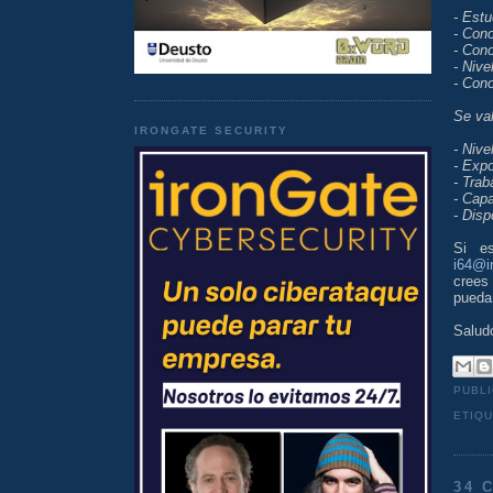
- Estu
- Con
- Cono
- Nive
- Cono
Se val
IRONGATE SECURITY
- Nive
- Expo
- Trab
- Capa
- Disp
Si es
i64@i
crees
pueda
Salud
PUBL
ETIQ
34 