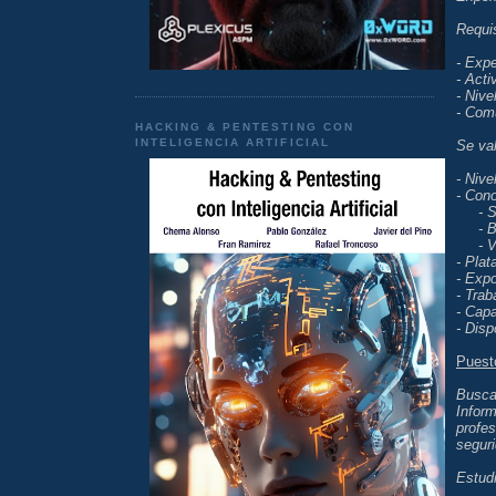
Requi
- Exp
- Acti
- Nive
- Com
HACKING & PENTESTING CON
INTELIGENCIA ARTIFICIAL
Se val
- Nive
- Cono
- Ser
- Ba
- Vir
- Pla
- Expo
- Trab
- Capa
- Disp
Puest
Busca
Inform
profes
seguri
Estudi