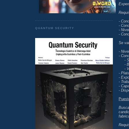
Experi
Requi
- Con
- Cono
QUANTUM SECURITY
- Nive
- Con
Se val
- Nive
- Cono
- Ser
- Ba
- Vir
- Pla
- Expo
- Trab
- Capa
- Disp
Puest
Busca
candid
fabric
Requi