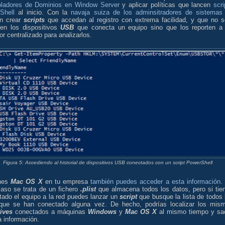
oladores de Dominios en Window Server
y aplicar políticas que lancen
scri
Shell
al inicio. Con la
navaja suiza de los adminsitradores de sistemas
n crear
scripts
que accedan al registro con extrema facilidad, y que no s
ren los dispositivos
USB
que conecta un equipo sino que los reporten a
or centralizado para analizarlos.
Figura 5: Accediendo al historial de dispositivos USB conectados con un script PowerShell
enes
Mac OS X
en tu empresa
también puedes acceder a esta información
.
caso se trata de un fichero
.plist
que almacena todos los datos, pero si tie
tado el equipo a la red puedes lanzar un
script
que busque la lista de todos 
ue se han conectado alguna vez. De hecho, podrías localizar los mis
ives
conectados a máquinas
Windows
y
Mac OS X
al mismo tiempo y sa
 información.