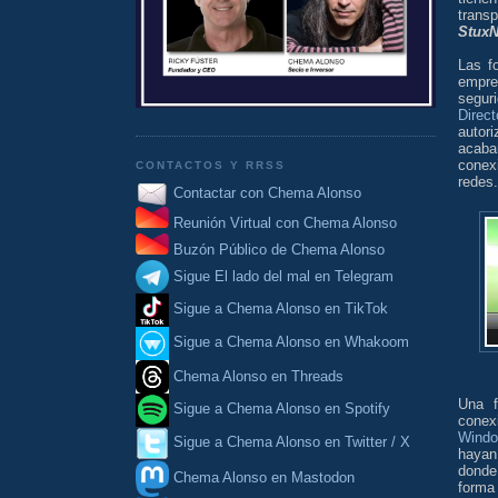
trans
StuxN
Las f
empre
segur
Direct
autor
acaba
conexi
CONTACTOS Y RRSS
redes.
Contactar con Chema Alonso
Reunión Virtual con Chema Alonso
Buzón Público de Chema Alonso
Sigue El lado del mal en Telegram
Sigue a Chema Alonso en TikTok
Sigue a Chema Alonso en Whakoom
Chema Alonso en Threads
Una f
Sigue a Chema Alonso en Spotify
cone
Wind
Sigue a Chema Alonso en Twitter / X
hayan
donde
Chema Alonso en Mastodon
form