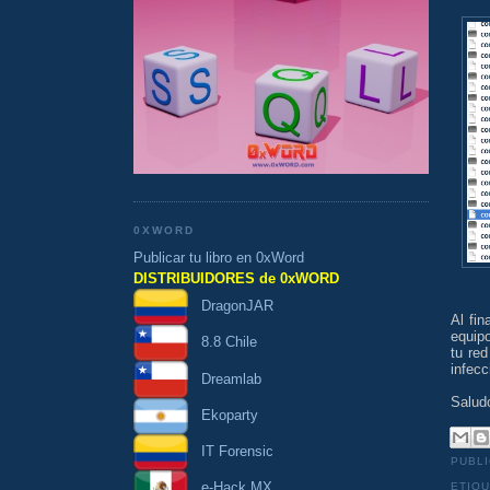
0XWORD
Publicar tu libro en 0xWord
DISTRIBUIDORES de 0xWORD
DragonJAR
Al fin
equip
8.8 Chile
tu re
infecc
Dreamlab
Salud
Ekoparty
IT Forensic
PUBL
e-Hack MX
ETIQ