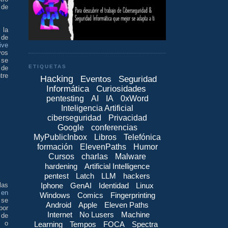
 de
 la
 de
ive
vos
 se
ETIQUETAS
 de
tre
Hacking
Eventos
Seguridad
Informática
Curiosidades
pentesting
AI
IA
0xWord
Inteligencia Artificial
ciberseguridad
Privacidad
Google
conferencias
MyPublicInbox
Libros
Telefónica
formación
ElevenPaths
Humor
Cursos
charlas
Malware
hardening
Artificial Intelligence
pentest
Latch
LLM
hackers
Iphone
GenAI
Identidad
Linux
las
 en
Windows
Comics
Fingerprinting
 se
Android
Apple
Eleven Paths
por
Internet
No Lusers
Machine
 de
o
Learning
Tempos
FOCA
Spectra