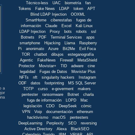
Técnico-less
UAC
biometría
fan
Tokens
Fake News
LDAP
token
APT
Blind LDAP Injection
OOXML
SmartHome
ciberestafas
fugas de
información
Claude
Excel
Kali Linux
LDAP Injection
Proxy
bots
robots
ssl
Botnets
PDF
Terminal Services
apps
smartphone
Hijacking
Llama
Raspberry
Pi
anonimato
Azure
Bit2Me
Evil Foca
TOR
chatbot
dibujos
esteganografía
Agentic
FakeNews
Firewall
MetaShield
Protector
Movistar+
TID
adware
cine
legalidad
Fugas de Datos
Movistar Plus
NFTs
nft
singularity hackers
Instagram
ODF
datos
footprinting
MS SQL Server
o a
TOTP
curso
e-goverment
makers
jor
pentester
ransomware
Botnet
charla
una
fuga de información
LOPD
Mac
legislación
CDO
DeepSeek
cómic
VPN
Voip
documentación
ethereum
hacktivismo
macOS
pentesters
DeepLearning
Perplexity
SEO
reversing
Active Directory
Alexa
BlackSEO
Calendario_Torrido
IBM
VR/AR
API