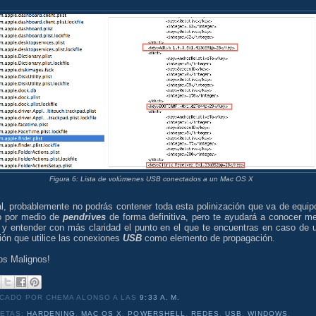
Figura 6: Lista de volúmenes USB conectados a un Mac OS X
al, probablemente no podrás contener toda esta polinización que va de equip
o por medio de
pendrives
de forma definitiva, pero te ayudará a conocer me
d y entender con más claridad el punto en el que te encuentras en caso de 
ión que utilice las conexiones
USB
como elemento de propagación.
os Malignos!
ICADO POR CHEMA ALONSO
A LAS
9:33 A. M.
UETAS:
HARDENING
,
MAC OS X
,
POWERSHELL
,
REDES
,
USB
,
WINDOWS
,