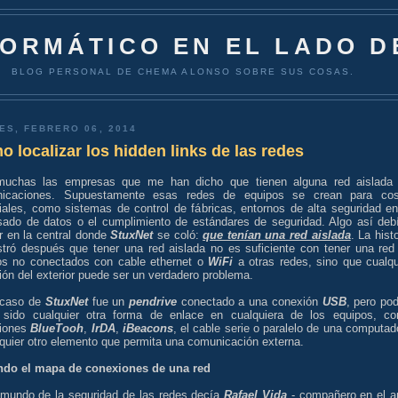
FORMÁTICO EN EL LADO D
BLOG PERSONAL DE CHEMA ALONSO SOBRE SUS COSAS.
ES, FEBRERO 06, 2014
 localizar los hidden links de las redes
uchas las empresas que me han dicho que tienen alguna red aislada
icaciones. Supuestamente esas redes de equipos se crean para co
iales, como sistemas de control de fábricas, entornos de alta seguridad en
sado de datos o el cumplimiento de estándares de seguridad. Algo así deb
r en la central donde
StuxNet
se coló:
que tenían una red aislada
. La hist
tró después que tener una red aislada no es suficiente con tener una red
os no conectados con cable ethernet o
WiFi
a otras redes, sino que cualqu
ón del exterior puede ser un verdadero problema.
 caso de
StuxNet
fue un
pendrive
conectado a una conexión
USB
, pero pod
 sido cualquier otra forma de enlace en cualquiera de los equipos, c
iones
BlueTooh
,
IrDA
,
iBeacons
, el cable serie o paralelo de una computad
quier otro elemento que permita una comunicación externa.
ndo el mapa de conexiones de una red
 mundo de la seguridad de las redes decía
Rafael Vida
- compañero en el a