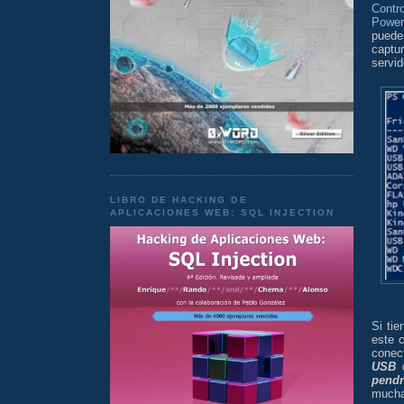
Contr
Power
puede
captu
servid
LIBRO DE HACKING DE
APLICACIONES WEB: SQL INJECTION
Si ti
este 
conec
USB
q
pendr
mucha