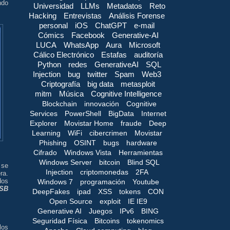
ndo
Universidad
LLMs
Metadatos
Reto
Hacking
Entrevistas
Análisis Forense
personal
iOS
ChatGPT
e-mail
Cómics
Facebook
Generative-AI
LUCA
WhatsApp
Aura
Microsoft
Cálico Electrónico
Estafas
auditoría
Python
redes
GenerativeAI
SQL
Injection
bug
twitter
Spam
Web3
Criptografía
big data
metasploit
mitm
Música
Cognitive Intelligence
Blockchain
innovación
Cognitive
Services
PowerShell
BigData
Internet
Explorer
Movistar Home
fraude
Deep
Learning
WiFi
cibercrimen
Movistar
Phishing
OSINT
bugs
hardware
Cifrado
Windows Vista
Herramientas
Windows Server
bitcoin
Blind SQL
 se
Injection
criptomonedas
2FA
ra.
dos
Windows 7
programación
Youtube
SB
DeepFakes
ipad
XSS
tokens
CON
Open Source
exploit
IE IE9
Generative AI
Juegos
IPv6
BING
Seguridad Física
Bitcoins
tokenomics
los