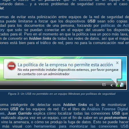
portando datos... y a veces problemas de seguridad como en el caso
et
.
ormas de evitar esta polinización entre equipos de la red de seguridad de
sa puede limitarse a forzar que los dispositivos
USB
sean sólo copias
idad para los documentos de una persona, forzando por
políticas de Act
ory
que solo se puedan conectar en el equipo del usuario los dispositi
izados para él. Pero en el momento en que la política sea un poco más laxa,
n de convertir en
hidden links
de todas tus redes de datos, así que el mapa
ones está bien para el tráfico de red, pero no para la comunicación real en
Figura 3: Un USB no permitido en un equipo Windows por políticas de seguridad
orma inteligente de detectar esos
hidden links
es la de monitorizar 
xiones
USB
de los equipos de red. En el libro de
Análisis Forense Digital
ows
,
Juan Garrido
explica cómo localizar todas las conexiones
USB
que
 realizado alguna vez en un equipo, con el fin de saber en un
post-mortem
 vino la amenaza, o cómo se produjo la fuga de datos. Esto se puede hacer
a más visual
con herramientas para monitorizar las conexiones USB