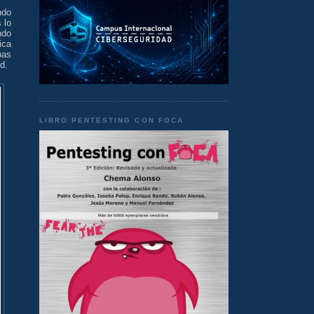
ndo
 lo
ndo
ica
pas
d.
LIBRO PENTESTING CON FOCA