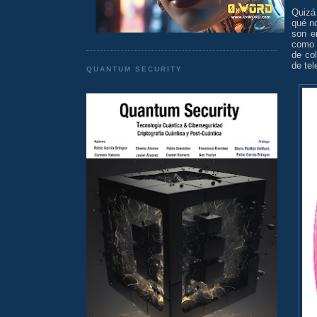
Quizá
qué n
son e
como a
de co
de tel
QUANTUM SECURITY