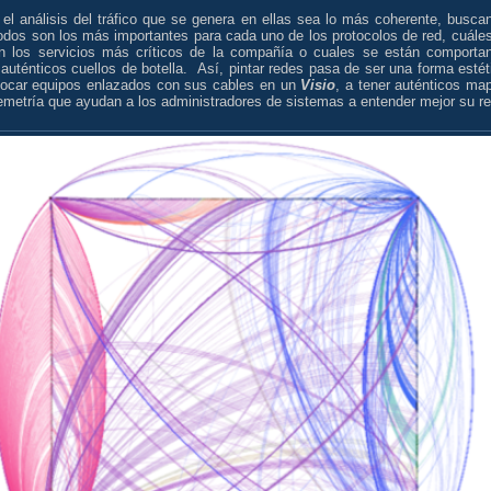
 el análisis del tráfico que se genera en ellas sea lo más coherente, busca
odos son los más importantes para cada uno de los protocolos de red, cuáles
n los servicios más críticos de la compañía o cuales se están comporta
uténticos cuellos de botella. Así, pintar redes pasa de ser una forma estét
locar equipos enlazados con sus cables en un
Visio
, a tener auténticos ma
emetría que ayudan a los administradores de sistemas a entender mejor su re