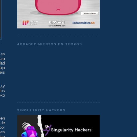
.
AGRADECIMIENTOS EN TEMPOS
 es
ara
dad
uja
éis
 ¿y
los
exo
SINGULARITY HACKERS
ben
 de
por
nes
tro