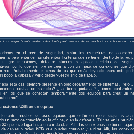
ra 2: Un mapa de tráfico entre nodos. Cada punto terminal de arco en las lines rectas es un nodo
ándonos en el area de seguridad, pintar las estructuras de conexión
ental para entender las diferentes fronteras que se tienen dentro de la red p
 mitigar intrusiones, detectar ataques o aplicar medidas de seguri
ntivas, por lo que siempre se cuenta con un mapa de conexiones que dib
ra red. Probablemente, muchos de los que estáis leyendo ahora esto podr
un poco la cabeza y verlo desde vuestro sitio de trabajo.
mapa está casi siempre presente en todo departamento de sistemas. Pero...
onexiones ocultas de las redes? ¿Las tienes pintadas? ¿Tienes localizados 
s en los que se conectan temporalmente dos equipos para crear un n
ral de red?
onexiones USB en un equipo
blemente, muchos de esos equipos que están en redes disjuntas aca
do un nexo de conexión en la oficina, o en la cafetería. Tal vez en la reunión
la
25
que tuvo lugar hace un par de días. Allí, las conexiones no tienen lugar 
 de cables o redes
WiFi
que puedas controlar y auditar. Allí, las conexio
n lugar a través de un
pendrive
que se conecta de un equipo a o