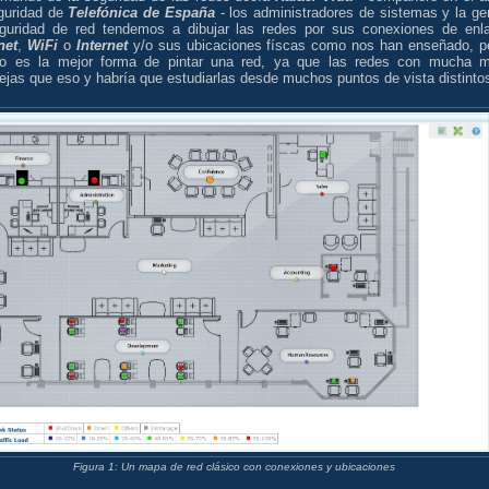
guridad de
Telefónica de España
- los administradores de sistemas y la ge
guridad de red tendemos a dibujar las redes por sus conexiones de enl
net
,
WiFi
o
Internet
y/o sus ubicaciones físcas como nos han enseñado, p
o es la mejor forma de pintar una red, ya que las redes con mucha 
jas que eso y habría que estudiarlas desde muchos puntos de vista distinto
Figura 1: Un mapa de red clásico con conexiones y ubicaciones