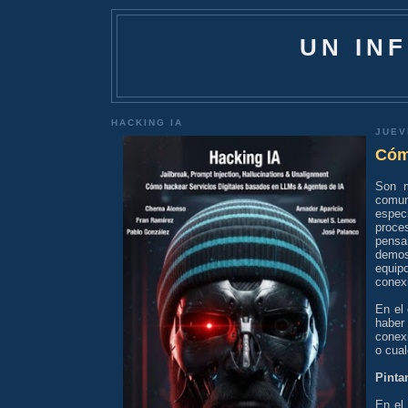
UN IN
HACKING IA
JUEV
Cómo
Son m
comun
espec
proce
pensa
demos
equip
conexi
En el
haber
conex
o cual
Pinta
En el