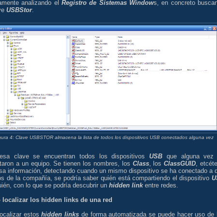
tamente analizando el
Registro de Sistemas Window
s, en concreto busca
ave
USBStor
.
gura 4: Clave USBSTOR almacena la lista de todos los dispositivos USB conectados alguna vez
esa clave se encuentran todos los dispositivos
USB
que alguna vez
taron a un equipo. Se tienen los nombres, los
Class
, los
ClassGUID
, etcéte
sa información, detectando cuando un mismo dispositivo se ha conectado a 
os de la compañía, se podría saber quién está compartiendo el dispositivo
U
ién, con lo que se podría descubrir un
hidden link
entre redes.
localizar los hidden links de una red
localizar estos
hidden links
de forma automatizada se puede hacer uso de 