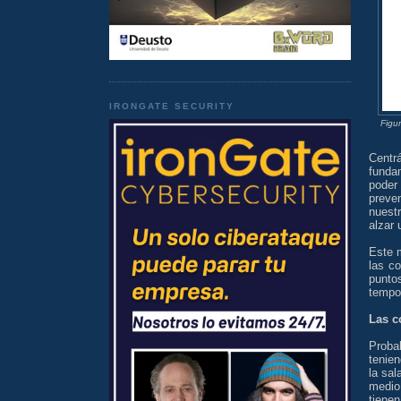
IRONGATE SECURITY
Figu
Centr
fundam
poder
preve
nuest
alzar 
Este 
las c
punto
tempo
Las c
Proba
tenien
la sa
medio
tiene