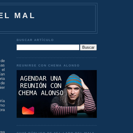
EL MAL
BUSCAR ARTÍCULO
 de
sas
REUNIRSE CON CHEMA ALONSO
 el
ían
oria
 de
ier
ría
omo
ora
rea