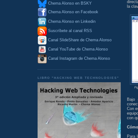
direc
Chema Alonso en BSKY
la cl
Chema Alonso en Facebook
Chema Alonso en Linkedin
Suscríbete al canal RSS
Canal SlideShare de Chema Alonso
Canal YouTube de Chema Alonso
Canal Instagram de Chema Alonso
LIBRO "HACKING WEB TECHNOLOGIES"
Fi
Bajo 
conec
Con e
equip
con qu
Cómo 
Para 