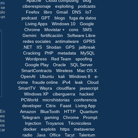
Apache
Cloud computing
blog
pts
ciberespionaje
exploiting
podcasts
se
Firefox
libro
Gmail
DNS
IoT
olo
 un
podcast
GPT
blogs
fuga de datos
Living Apps
Windows 10
Google
Chrome
Movistar +
cons
SMS
Gemini
fortificación
Software Libre
redes sociales
antimalware
GPRS
.NET
IIS
Shodan
GPS
jailbreak
Cracking
PHP
metadata
MySQL
Wordpress
Red Team
spoofing
Google Play
Oracle
SQL Server
SmartContracts
Wireless
Mac OS X
OpenAI
Ubuntu
kali
Windows 8
e-
crime
fraude online
iPv4
leak
Cloud
SmartTV
Wayra
cloudflare
javascript
Windows XP
ciberguerra
hacked
PCWorld
microhistorias
conferencia
developer
Citrix
Faast
Living App
Amazon
BlueTooth
HTTP
Quantum
 En
nes
Telegram
gaming
Chrome
Prompt
los
Injection
Troyanos
Técnicoless
mos
docker
exploits
https
metaverso
car
radio
Java
Office
Tacyt
Talentum