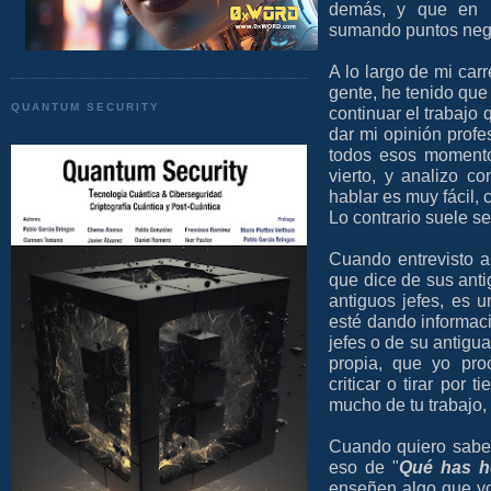
demás, y que en l
sumando puntos neg
A lo largo de mi car
gente, he tenido qu
QUANTUM SECURITY
continuar el trabajo
dar mi opinión profe
todos esos momento
vierto, y analizo co
hablar es muy fácil, 
Lo contrario suele se
Cuando entrevisto a
que dice de sus ant
antiguos jefes, es 
esté dando informac
jefes o de su antigu
propia, que yo pro
criticar o tirar por 
mucho de tu trabajo, 
Cuando quiero saber
eso de "
Qué has h
enseñen algo que yo