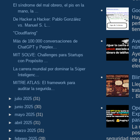
El síndrome del mal obrero, el pis en la
Goo
mano, la ...
Hay
De Hacker a Hacker: Pablo González
per
vs. Manuel S. L...
tie
"Cloudflaring"
Ave
Más de 100.000 conversaciones de
núm
ChatGPT y Perplex...
Aye
MIT SOLVE: Challenges para Startups
de 
con Propósito ...
ele
La carrera mundial por dominar la Súper
Inteligenc...
Bli
MITRE ATLAS: El framework para
Lle
auditar la segurida...
tra
, B
►
julio 2025
(31)
►
junio 2025
(30)
Ope
Exp
►
mayo 2025
(31)
par
►
abril 2025
(31)
La 
►
marzo 2025
(31)
pos
seguridad repo
►
febrero 2025
(28)