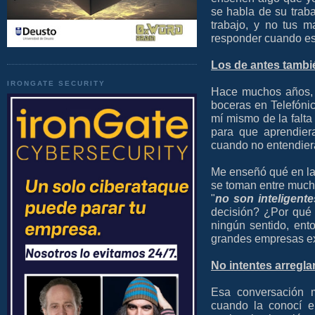
se habla de su traba
trabajo, y no tus m
responder cuando est
Los de antes tambié
IRONGATE SECURITY
Hace muchos años, 
boceras en Telefóni
mí mismo de la falta
para que aprendier
cuando no entendier
Me enseñó qué en la
se toman entre mucho
"
no son inteligente
decisión? ¿Por qué 
ningún sentido, ent
grandes empresas exi
No intentes arregla
Esa conversación 
cuando la conocí e