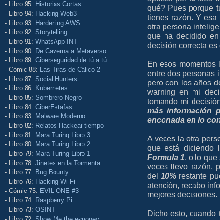
- Libro 95:
Historias Cortas
qué? Pues porque tu
- Libro 94:
Hacking Web3
tienes razón. Y esa 
- Libro 93:
Hardening AWS
otra persona intelig
- Libro 92:
Storytelling
que ha decidido en
- Libro 91:
WhatsApp INT
decisión correcta es 
- Libro 90:
De Caverna a Metaverso
- Libro 89:
Ciberseguridad de tú a tú
En esos momentos l
- Cómic 88:
Las Tiras de Cálico 2
entre dos personas i
- Libro 87:
Social Hunters
pero con los años 
- Libro 86:
Kubernetes
warning en mi deci
- Libro 85:
Sombrero Negro
tomando mi decisión 
- Libro 84:
CiberEstafas
más información p
- Libro 83:
Malware Moderno
enconada en lo con
- Libro 82:
Relatos Hackear tiempo
- Libro 81:
Mara Turing Libro 3
A veces la otra pers
- Libro 80:
Mara Turing Libro 2
que está diciendo 
- Libro 79:
Mara Turing Libro 1
Formula 1
, o lo que
- Libro 78:
Jinetes en la Tormenta
veces llevo razón,
- Libro 77:
Bug Bounty
del
10%
restante pu
- Libro 76:
Hacking Wi-Fi
atención, recabo inf
- Cómic 75:
EVIL:ONE #3
mejores decisiones.
- Libro 74:
Raspberry Pi
- Libro 73:
OSINT
Dicho esto, cuando 
- Libro 72:
Show Me the e-money