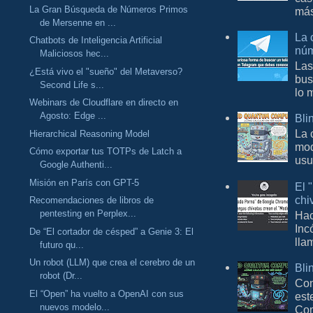
La Gran Búsqueda de Números Primos
más
de Mersenne en ...
La 
Chatbots de Inteligencia Artificial
núm
Maliciosos hec...
Las
¿Está vivo el "sueño" del Metaverso?
bus
Second Life s...
lo 
Webinars de Cloudflare en directo en
Agosto: Edge ...
Bli
La 
Hierarchical Reasoning Model
mod
Cómo exportar tus TOTPs de Latch a
usu
Google Authenti...
Misión en París con GPT-5
El 
chi
Recomendaciones de libros de
pentesting en Perplex...
Hac
Inc
De “El cortador de césped” a Genie 3: El
lla
futuro qu...
Un robot (LLM) que crea el cerebro de un
Bli
robot (Dr...
Con
El “Open” ha vuelto a OpenAI con sus
est
nuevos modelo...
Com