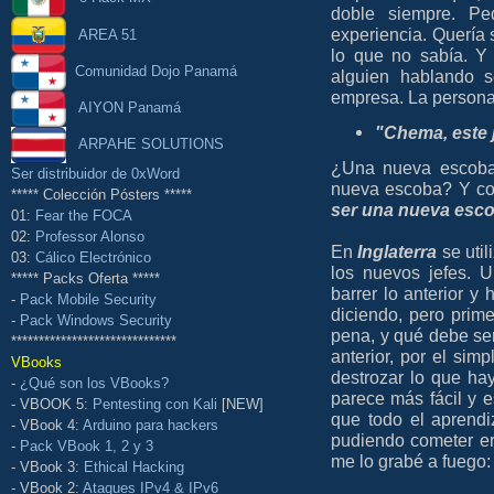
doble siempre. P
experiencia. Quería 
AREA 51
lo que no sabía. Y
Comunidad Dojo Panamá
alguien hablando 
empresa. La persona
AIYON Panamá
"Chema, este 
ARPAHE SOLUTIONS
¿Una nueva escoba?
Ser distribuidor de 0xWord
nueva escoba? Y co
***** Colección Pósters *****
ser una nueva esc
01:
Fear the FOCA
02:
Professor Alonso
En
Inglaterra
se util
03:
Cálico Electrónico
los nuevos jefes. 
***** Packs Oferta *****
barrer lo anterior y 
-
Pack Mobile Security
diciendo, pero prim
-
Pack Windows Security
pena, y qué debe ser
******************************
anterior, por el si
VBooks
destrozar lo que hay
-
¿Qué son los VBooks?
parece más fácil y 
- VBOOK 5:
Pentesting con Kali
[NEW]
que todo el aprendi
- VBook 4:
Arduino para hackers
pudiendo cometer er
-
Pack VBook 1, 2 y 3
me lo grabé a fuego: 
- VBook 3:
Ethical Hacking
- VBook 2:
Ataques IPv4 & IPv6