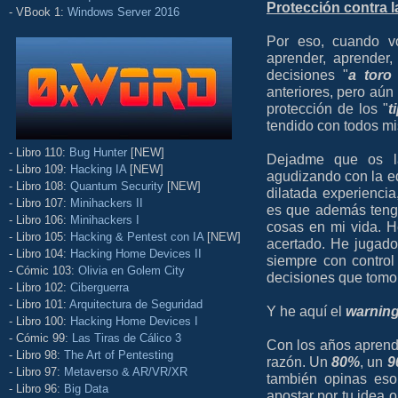
Protección contra 
- VBook 1:
Windows Server 2016
Por eso, cuando vo
aprender, aprender,
decisiones "
a toro
anteriores, pero aún 
protección de los "
t
tendido con todos m
- Libro 110:
Bug Hunter
[NEW]
Dejadme que os l
- Libro 109:
Hacking IA
[NEW]
agudizando con la ed
- Libro 108:
Quantum Security
[NEW]
dilatada experiencia
- Libro 107:
Minihackers II
es que además teng
- Libro 106:
Minihackers I
cosas en mi vida. 
- Libro 105:
Hacking & Pentest con IA
[NEW]
acertado. He jugado
- Libro 104:
Hacking Home Devices II
siempre con control
- Cómic 103:
Olivia en Golem City
decisiones que tomo.
- Libro 102:
Ciberguerra
- Libro 101:
Arquitectura de Seguridad
Y he aquí el
warnin
- Libro 100:
Hacking Home Devices I
- Cómic 99:
Las Tiras de Cálico 3
Con los años aprend
- Libro 98:
The Art of Pentesting
razón. Un
80%
, un
9
- Libro 97:
Metaverso & AR/VR/XR
también opinas eso
- Libro 96:
Big Data
apostar por tu idea o