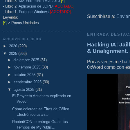
- Libro 3:
MS Forefront TMG 2010
[*]
- Libro 2:
Aplicación de LOPD
[AGOTADO]
- Libro 1:
Forense Windows
[AGOTADO]
Suscribirse a:
Enviar
Leyenda:
[*]
-> Pocas Unidades
ENTRADA DESTAC
ARCHIVO DEL BLOG
Hacking IA: Jail
►
2026
(220)
& Unalignment. 
▼
2025
(366)
►
diciembre 2025
(31)
Pocas veces me ha he
0xWord como con este 
►
noviembre 2025
(30)
►
octubre 2025
(31)
►
septiembre 2025
(30)
▼
agosto 2025
(31)
El Proyecto Anticitera explicado en
Vídeo
Cómo colorear las Tiras de Cálico
Electrónico usan...
RootedCON te entrega Gratis tus
Tempos de MyPublic...