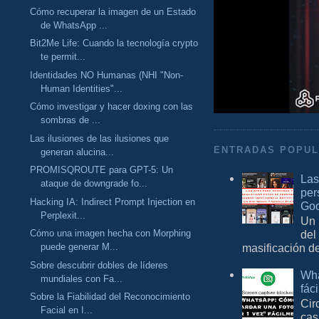
Cómo recuperar la imagen de un Estado
de WhatsApp ...
Bit2Me Life: Cuando la tecnología crypto
te permit...
Identidades NO Humanas (NHI "Non-
Human Identities"...
Cómo investigar y hacer doxing con las
sombras de ...
Las ilusiones de las ilusiones que
ENTRADAS POPU
generan alucina...
PROMISQROUTE para GPT-5: Un
Las
ataque de downgrade fo...
per
Hacking IA: Indirect Prompt Injection en
Goo
Perplexit...
Un 
Cómo una imagen hecha con Morphing
del
puede generar M...
masificación d
Sobre descubrir dobles de líderes
Wha
mundiales con Fa...
fác
Sobre la Fiabilidad del Reconocimiento
Cir
Facial en I...
cas