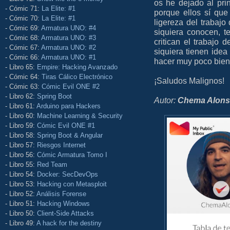
os he dejado al pri
- Cómic 71:
La Elite: #1
porque ellos sí qu
- Cómic 70:
La Elite: #1
ligereza del trabajo
- Cómic 69:
Armatura UNO: #4
siquiera conocen, 
- Cómic 68:
Armatura UNO: #3
critican el trabajo
- Cómic 67:
Armatura UNO: #2
siquiera tienen ide
- Cómic 66:
Armatura UNO: #1
hacer muy poco bien 
- Libro 65:
Empire: Hacking Avanzado
- Cómic 64:
Tiras Cálico Electrónico
¡Saludos Malignos!
- Cómic 63:
Cómic Evil ONE #2
- Libro 62:
Spring Boot
Autor:
Chema Alon
- Libro 61:
Arduino para Hackers
- Libro 60:
Machine Learning & Security
- Libro 59:
Cómic Evil ONE #1
- Libro 58:
Spring Boot & Angular
- Libro 57:
Riesgos Internet
- Libro 56:
Cómic Armatura Tomo I
- Libro 55:
Red Team
- Libro 54:
Docker: SecDevOps
- Libro 53:
Hacking con Metasploit
- Libro 52:
Análisis Forense
- Libro 51:
Hacking Windows
- Libro 50:
Client-Side Attacks
- Libro 49:
A hack for the destiny