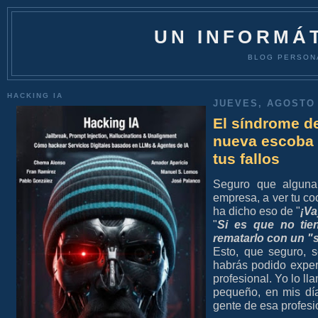
UN INFORMÁT
BLOG PERSON
HACKING IA
JUEVES, AGOSTO 
El síndrome de
nueva escoba y
tus fallos
Seguro que alguna
empresa, a ver tu coc
ha dicho eso de "
¡Va
"
Si es que no tie
rematarlo con un "
Esto, que seguro, s
habrás podido exper
profesional. Yo lo ll
pequeño, en mis día
gente de esa profesi