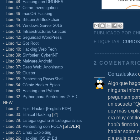
- Libro 48:
Hacking con DRONES
- Libro 47:
Crime Investigation
- Libro 46:
macOS Hacking
- Libro 45:
Bitcoin & Blockchain
- Libro 44:
Windows Server 2016
- Libro 43:
Infraestructuras Críticas
PUBLICADO POR C
- Libro 42:
Seguridad WordPress
ETIQUETAS:
CURIO
- Libro 41:
Got Root
- Libro 40:
Hacking Web Tech
- Libro 39:
Sinfonier: CyberINT
- Libro 38:
Malware Android
2 COMENTARI
- Libro 37:
Deep Web: Anonimato
- Libro 36:
Cluster
Gonzaluskax
d
- Libro 35:
Pentesting PowerShell
Algo que hago 
- Libro 34:
Cómic Hacker Épico
ninguna inform
- Libro 33:
Hacking con Python
preguntan por
- Libro 32:
Python para Pentesters 2ª ED
NEW
un escueto "Qu
- Libro 31:
Epic Hacker [English PDF]
doy más explic
- Libro 30:
Ethical Hacking
[2ª]
era muy cotill
- Libro 29:
Esteganografía & Estegoanálisis
había firmado 
- Libro 28:
Pentesting con FOCA
[
SILVER
]
hablar sobre e
- Libro 27:
Linux Exploiting
clausula de co
- Libro 26:
Hacking IOS 2ª Ed