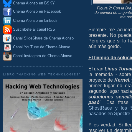
Chema Alonso en BSKY
Figura 2: Con la Dr
Chema Alonso en Facebook
de envidia de la gent
me par
Chema Alonso en Linkedin
Siempre me acuerdo
Suscríbete al canal RSS
presente. No puede
Canal SlideShare de Chema Alonso
Pero es que si lo h
aún más gordo.
Canal YouTube de Chema Alonso
Canal Instagram de Chema Alonso
El tiempo de soluci
El gran
Linus Torva
la memoria - sobre
LIBRO "HACKING WEB TECHNOLOGIES"
proyecto de
Kernel
,
primer lugar no er
segundo lugar hacía
soluciones sencil
pasó
". Esa frase
GhostRace y los Sp
basados en Spectre
Y es verdad. Si lle
resolver un determ