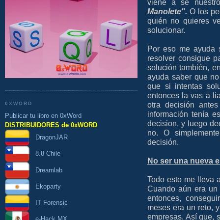
viene a se nuestr
Manolete".
O los pe
quién no quieres v
solucionar.
Por eso me ayuda s
resolver consigue p
solución también, e
ayuda saber que no 
que si intentas sol
entonces la vas a li
otra decisión ante
0XWORD
información tenía e
Publicar tu libro en 0xWord
decision, y luego dec
DISTRIBUIDORES de 0xWORD
no. O simplemente
DragonJAR
decisión.
8.8 Chile
No ser una nueva 
Dreamlab
Todo esto me lleva 
Ekoparty
Cuando aún era un 
entonces, consegui
IT Forensic
meses era un reto, y
empresas. Así que, s
e-Hack MX