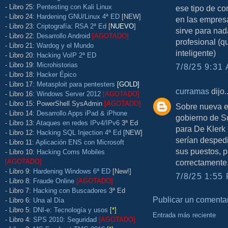
- Libro 25:
Pentesting con Kali Linux
ese tipo de co
- Libro 24:
Hardening GNU/Linux 4ª ED
[NEW]
en las empresa
- Libro 23:
Criptografía: RSA 2ª Ed
[
NUEVO
]
sirve para nad
- Libro 22:
Desarrollo Android
[AGOTADO]
profesional (qu
- Libro 21:
Wardog y el Mundo
inteligente)
- Libro 20:
Hacking VoIP 2ª ED
- Libro 19:
Microhistorias
7/8/25 9:31 
- Libro 18:
Hacker Épico
- Libro 17:
Metasploit para pentesters
[GOLD]
curramas
dijo..
- Libro 16:
Windows Server 2012
[AGOTADO]
- Libro 15: PowerShell SysAdmin
[AGOTADO]
Sobre nueva e
- Libro 14:
Desarrollo Apps iPad & iPhone
gobierno de Su
- Libro 13:
Ataques en redes IPv4/IPv6
3ª Ed
para De Klerk 
- Libro 12:
Hacking SQL Injection 4ª Ed
[NEW]
serían despedi
- Libro 11:
Aplicación ENS con Microsoft
sus puestos, p
- Libro 10:
Hacking Coms Mobiles
[AGOTADO]
correctamente
- Libro 9:
Hardening Windows 6ª ED
[New!]
7/8/25 1:55 
- Libro 8:
Fraude Online
[AGOTADO]
- Libro 7:
Hacking con Buscadores
3ª Ed
Publicar un comenta
- Libro 6:
Una al Día
- Libro 5:
DNI-e: Tecnología y usos
[*]
Entrada más reciente
- Libro 4:
SPS 2010: Seguridad
[AGOTADO]