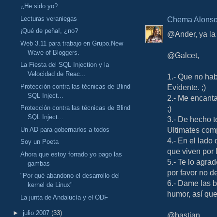
¿He sido yo?
Lecturas veraniegas
Chema Alons
¡Qué de peña!, ¿no?
@Ander, ya la 
Web 3.11 para trabajo en Grupo.New
Wave of Bloggers.
@Galcet,
La Fiesta del SQL Injection y la
Velocidad de Reac...
1.- Que no ha
Protección contra las técnicas de Blind
Evidente. ;)
SQL Inject...
2.- Me encanta
;)
Protección contra las técnicas de Blind
SQL Inject...
3.- De hecho 
Ultimates comp
Un AD para gobernarlos a todos
4.- En el lado
Soy un Poeta
que viven por l
Ahora que estoy forrado yo pago las
5.- Te lo agra
gambas
por favor no d
"Por qué abandono el desarrollo del
6.- Dame las b
kernel de Linux"
humor, así que
La junta de Andalucía y el ODF
►
julio 2007
(33)
@bastian,