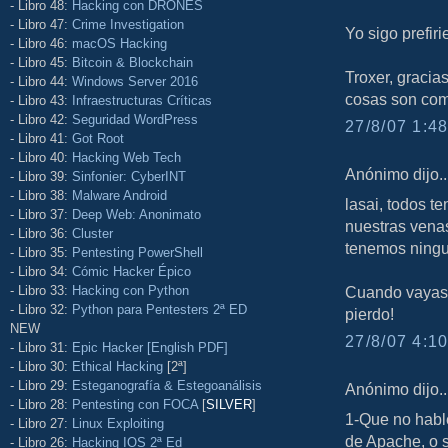
- Libro 48:
Hacking con DRONES
- Libro 47:
Crime Investigation
Yo sigo prefiri
- Libro 46:
macOS Hacking
- Libro 45:
Bitcoin & Blockchain
Troxer, gracias
- Libro 44:
Windows Server 2016
cosas son com
- Libro 43:
Infraestructuras Críticas
- Libro 42:
Seguridad WordPress
27/8/07 1:48
- Libro 41:
Got Root
- Libro 40:
Hacking Web Tech
Anónimo dijo..
- Libro 39:
Sinfonier: CyberINT
- Libro 38:
Malware Android
lasai, todos t
- Libro 37:
Deep Web: Anonimato
nuestras venas
- Libro 36:
Cluster
tenemos ningun
- Libro 35:
Pentesting PowerShell
- Libro 34:
Cómic Hacker Épico
- Libro 33:
Hacking con Python
Cuando vayas 
- Libro 32:
Python para Pentesters 2ª ED
pierdo!
NEW
27/8/07 4:10
- Libro 31:
Epic Hacker [English PDF]
- Libro 30:
Ethical Hacking
[2ª]
- Libro 29:
Esteganografía & Estegoanálisis
Anónimo dijo..
- Libro 28:
Pentesting con FOCA
[
SILVER
]
1-Que no habl
- Libro 27:
Linux Exploiting
de Apache, o 
- Libro 26:
Hacking IOS 2ª Ed