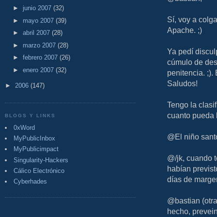
►
junio 2007
(32)
Sí, voy a colga
►
mayo 2007
(39)
Apache. ;)
►
abril 2007
(28)
►
marzo 2007
(28)
Ya pedí discul
►
febrero 2007
(26)
cúmulo de desg
►
enero 2007
(32)
penitencia. ;)
Saludos!
►
2006
(147)
Tengo la clasif
cuanto pueda 
BLOGS Y LINKS
0xWord
@El niño santo
MyPublicInbox
MyPublicimpact
@/jk, cuando t
Singularity-Hackers
habían previst
Cálico Electrónico
días de margen
Cyberhades
@bastian (otr
hecho, prevein