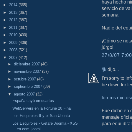
haya hecho ni
►
2014
(365)
servicio de va
►
2013
(367)
semana.
►
2012
(387)
Nadie del equip
►
2011
(387)
►
2010
(400)
¡Cómo se nota 
►
2009
(406)
júrgol!
►
2008
(521)
27/8/07 7:00
▼
2007
(412)
►
diciembre 2007
(40)
/jk
dijo...
►
noviembre 2007
(37)
I’m sorry to i
►
octubre 2007
(46)
be down for fe
►
septiembre 2007
(39)
▼
agosto 2007
(32)
forums.micros
España cayó en cuartos
WebServers en la Fortune 20 Final
Fue dicho en e
Los Esquiroles II y el San Ubuntu
mensaje oficia
para equilibra
Los Esquiroles - Getafe Joomla - XSS
en com_jooml...