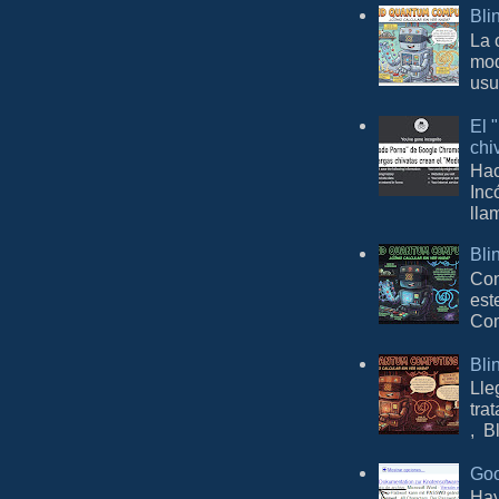
Bli
La 
mod
usu
El 
chi
Hac
Inc
lla
Bli
Con
est
Com
Bli
Lle
tra
, B
Goo
Hay