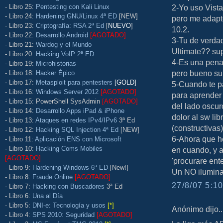
- Libro 25:
Pentesting con Kali Linux
2-Yo uso Vista
- Libro 24:
Hardening GNU/Linux 4ª ED
[NEW]
pero me adapt
- Libro 23:
Criptografía: RSA 2ª Ed
[
NUEVO
]
10.2.
- Libro 22:
Desarrollo Android
[AGOTADO]
3-Tu de verdad
- Libro 21:
Wardog y el Mundo
Ultimate?? su
- Libro 20:
Hacking VoIP 2ª ED
4-Es una pena 
- Libro 19:
Microhistorias
pero bueno su
- Libro 18:
Hacker Épico
- Libro 17:
Metasploit para pentesters
[GOLD]
5-Cuando te pa
- Libro 16:
Windows Server 2012
[AGOTADO]
para aprender
- Libro 15: PowerShell SysAdmin
[AGOTADO]
del lado oscur
- Libro 14:
Desarrollo Apps iPad & iPhone
dolor al sw lib
- Libro 13:
Ataques en redes IPv4/IPv6
3ª Ed
(constructivas
- Libro 12:
Hacking SQL Injection 4ª Ed
[NEW]
6-Ahora que he
- Libro 11:
Aplicación ENS con Microsoft
- Libro 10:
Hacking Coms Mobiles
en cuando, y a
[AGOTADO]
'procurare en
- Libro 9:
Hardening Windows 6ª ED
[New!]
Un NO iluminad
- Libro 8:
Fraude Online
[AGOTADO]
27/8/07 5:10
- Libro 7:
Hacking con Buscadores
3ª Ed
- Libro 6:
Una al Día
- Libro 5:
DNI-e: Tecnología y usos
[*]
Anónimo dijo..
- Libro 4:
SPS 2010: Seguridad
[AGOTADO]