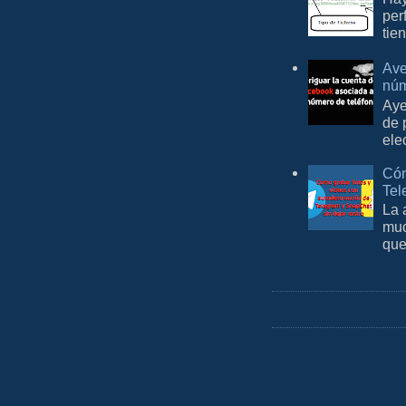
per
tie
Ave
núm
Aye
de 
ele
Cóm
Tel
La 
muc
que