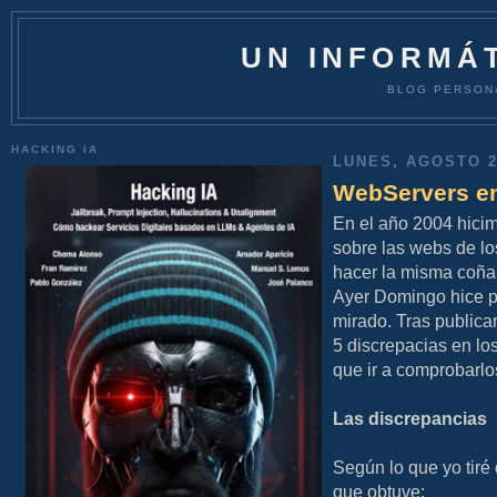
UN INFORMÁT
BLOG PERSON
HACKING IA
LUNES, AGOSTO 2
WebServers en
En el año 2004 hicim
sobre las webs de lo
hacer la misma coña,
Ayer Domingo hice pú
mirado. Tras publica
5 discrepacias en lo
que ir a comprobarl
Las discrepancias
Según lo que yo tiré 
que obtuve: