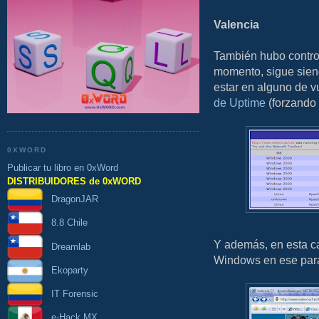
Valencia
También hubo controv
momento, sigue siend
estar en alguno de v
de Uptime
(forzando
0XWORD
Publicar tu libro en 0xWord
DISTRIBUIDORES de 0xWORD
DragonJAR
8.8 Chile
Y además, en esta ca
Dreamlab
Windows en ese pará
Ekoparty
IT Forensic
e-Hack MX