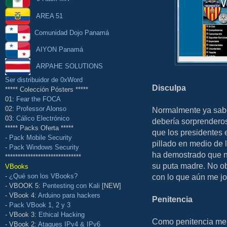
AREA 51
Comunidad Dojo Panamá
AIYON Panamá
ARPAHE SOLUTIONS
Ser distribuidor de 0xWord
Disculpa
***** Colección Pósters *****
01:
Fear the FOCA
02:
Professor Alonso
Normalmente ya sabéi
03:
Cálico Electrónico
debería sorprenderos
***** Packs Oferta *****
que los presidentes 
-
Pack Mobile Security
pillado en medio de 
-
Pack Windows Security
ha demostrado que n
******************************
su puta madre. No ob
VBooks
con lo que aún me j
-
¿Qué son los VBooks?
- VBOOK 5:
Pentesting con Kali
[NEW]
- VBook 4:
Arduino para hackers
Penitencia
-
Pack VBook 1, 2 y 3
- VBook 3:
Ethical Hacking
Como penitencia me 
- VBook 2:
Ataques IPv4 & IPv6