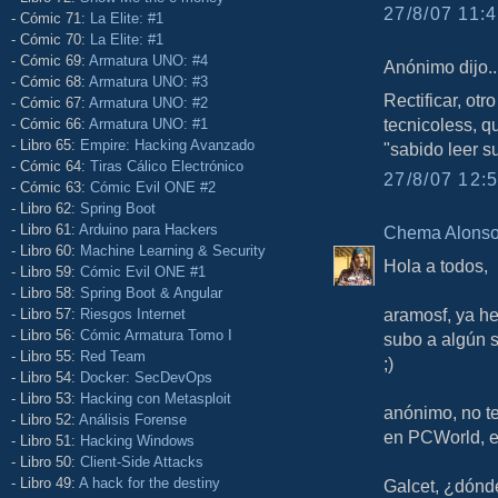
27/8/07 11:4
- Cómic 71:
La Elite: #1
- Cómic 70:
La Elite: #1
- Cómic 69:
Armatura UNO: #4
Anónimo dijo..
- Cómic 68:
Armatura UNO: #3
Rectificar, ot
- Cómic 67:
Armatura UNO: #2
tecnicoless, 
- Cómic 66:
Armatura UNO: #1
- Libro 65:
Empire: Hacking Avanzado
"sabido leer s
- Cómic 64:
Tiras Cálico Electrónico
27/8/07 12:5
- Cómic 63:
Cómic Evil ONE #2
- Libro 62:
Spring Boot
- Libro 61:
Arduino para Hackers
Chema Alons
- Libro 60:
Machine Learning & Security
Hola a todos,
- Libro 59:
Cómic Evil ONE #1
- Libro 58:
Spring Boot & Angular
aramosf, ya he
- Libro 57:
Riesgos Internet
- Libro 56:
Cómic Armatura Tomo I
subo a algún s
- Libro 55:
Red Team
;)
- Libro 54:
Docker: SecDevOps
- Libro 53:
Hacking con Metasploit
anónimo, no te
- Libro 52:
Análisis Forense
en PCWorld, el
- Libro 51:
Hacking Windows
- Libro 50:
Client-Side Attacks
- Libro 49:
A hack for the destiny
Galcet, ¿dónd