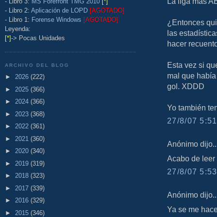
La liga más A
- Libro 3:
MS Forefront TMG 2010
[*]
- Libro 2:
Aplicación de LOPD
[AGOTADO]
- Libro 1:
Forense Windows
[AGOTADO]
¿Entonces quié
Leyenda:
las estadísti
[*]
-> Pocas Unidades
hacer recuento
Esta vez si qu
ARCHIVO DEL BLOG
mal que había 
►
2026
(222)
gol. XDDD
►
2025
(366)
►
2024
(366)
Yo también ten
►
2023
(368)
27/8/07 5:51
►
2022
(361)
►
2021
(360)
Anónimo dijo..
►
2020
(340)
Acabo de leer 
►
2019
(319)
27/8/07 5:53
►
2018
(323)
►
2017
(339)
Anónimo dijo..
►
2016
(329)
Ya se me hace 
►
2015
(346)