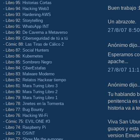
- Libro 95:
Historias Cortas
Buen trabajo 
- Libro 94:
Hacking Web3
- Libro 93:
Hardening AWS
- Libro 92:
Storytelling
Un abrazote.
- Libro 91:
WhatsApp INT
27/8/07 8:50
- Libro 90:
De Caverna a Metaverso
- Libro 89:
Ciberseguridad de tú a tú
- Cómic 88:
Las Tiras de Cálico 2
Anónimo dijo..
- Libro 87:
Social Hunters
Esperamos con
- Libro 86:
Kubernetes
apache...
- Libro 85:
Sombrero Negro
- Libro 84:
CiberEstafas
27/8/07 11:1
- Libro 83:
Malware Moderno
- Libro 82:
Relatos Hackear tiempo
Anónimo dijo..
- Libro 81:
Mara Turing Libro 3
- Libro 80:
Mara Turing Libro 2
Tu hablando bi
- Libro 79:
Mara Turing Libro 1
penitencia es 
- Libro 78:
Jinetes en la Tormenta
historia va a t
- Libro 77:
Bug Bounty
- Libro 76:
Hacking Wi-Fi
Viva San Ubunt
- Cómic 75:
EVIL:ONE #3
- Libro 74:
Raspberry Pi
guapos y esta 
- Libro 73:
OSINT
version Emule
- Libro 72:
Show Me the e-money