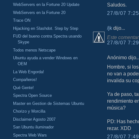
Saludos.
WebServers en la Fortune 20 Update
WebServers en la Fortune 20
27/8/07 7:25
Trace ON
/jk
dijo...
Hijacking en Slashdot. Step by Step
FUD del bueno contra Spectra usando
Este comentari
Skype
27/8/07 7:29
Todos menos Netscape
Anónimo dijo..
Ubuntu ayuda a vender Windows en
OEM
Hombre, si los
La Web Engorda!
no van a poder
Compañeros!
invalida su c
Qué Gente!
Ya de paso, ta
Spectra Open Source
rendimiento e
Master en Gestion de Sistemas Ubuntu
música?
Chorizo y Morcilla
Disclaimer Agosto 2007
PD: Has hecho 
San Ubuntu iluminador
rezar. XDD
Spectra Web Wars
27/8/07 7:49