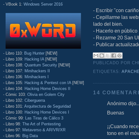
- VBook 1:
Windows Server 2016
- Escribir "con cariño
- Cepillarme las web
lado del bien.
- Hacerlo en público
- Rezarme 20 San U
- Publicar actualiza
- Libro 110:
Bug Hunter
[NEW]
- Libro 109:
Hacking IA
[NEW]
PUBLICADO POR C
- Libro 108:
Quantum Security
[NEW]
- Libro 107:
Minihackers II
ETIQUETAS:
APACH
- Libro 106:
Minihackers I
- Libro 105:
Hacking & Pentest con IA
[NEW]
- Libro 104:
Hacking Home Devices II
14 COMENTAR
- Cómic 103:
Olivia en Golem City
- Libro 102:
Ciberguerra
Anónimo dijo..
- Libro 101:
Arquitectura de Seguridad
- Libro 100:
Hacking Home Devices I
Buenas
- Cómic 99:
Las Tiras de Cálico 3
- Libro 98:
The Art of Pentesting
¡¡Cuando rece
- Libro 97:
Metaverso & AR/VR/XR
tono en el móvi
- Libro 96:
Big Data