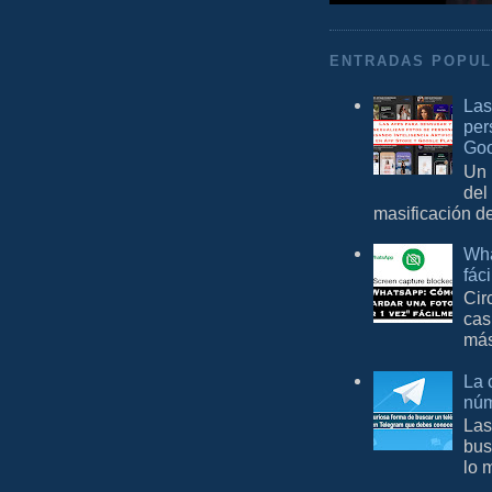
ENTRADAS POPU
Las
per
Goo
Un 
del
masificación d
Wha
fác
Cir
cas
más
La 
núm
Las
bus
lo 