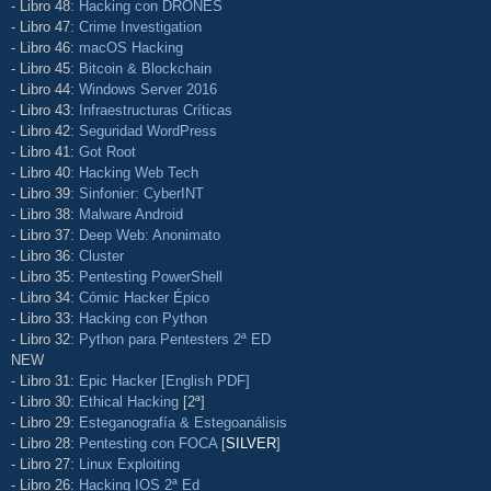
- Libro 48:
Hacking con DRONES
- Libro 47:
Crime Investigation
- Libro 46:
macOS Hacking
- Libro 45:
Bitcoin & Blockchain
- Libro 44:
Windows Server 2016
- Libro 43:
Infraestructuras Críticas
- Libro 42:
Seguridad WordPress
- Libro 41:
Got Root
- Libro 40:
Hacking Web Tech
- Libro 39:
Sinfonier: CyberINT
- Libro 38:
Malware Android
- Libro 37:
Deep Web: Anonimato
- Libro 36:
Cluster
- Libro 35:
Pentesting PowerShell
- Libro 34:
Cómic Hacker Épico
- Libro 33:
Hacking con Python
- Libro 32:
Python para Pentesters 2ª ED
NEW
- Libro 31:
Epic Hacker [English PDF]
- Libro 30:
Ethical Hacking
[2ª]
- Libro 29:
Esteganografía & Estegoanálisis
- Libro 28:
Pentesting con FOCA
[
SILVER
]
- Libro 27:
Linux Exploiting
- Libro 26:
Hacking IOS 2ª Ed