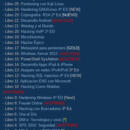
- Libro 25:
Pentesting con Kali Linux
- Libro 24:
Hardening GNU/Linux 4ª ED
[NEW]
- Libro 23:
Criptografía: RSA 2ª Ed
[
NUEVO
]
- Libro 22:
Desarrollo Android
[AGOTADO]
- Libro 21:
Wardog y el Mundo
- Libro 20:
Hacking VoIP 2ª ED
- Libro 19:
Microhistorias
- Libro 18:
Hacker Épico
- Libro 17:
Metasploit para pentesters
[GOLD]
- Libro 16:
Windows Server 2012
[AGOTADO]
- Libro 15: PowerShell SysAdmin
[AGOTADO]
- Libro 14:
Desarrollo Apps iPad & iPhone
- Libro 13:
Ataques en redes IPv4/IPv6
3ª Ed
- Libro 12:
Hacking SQL Injection 4ª Ed
[NEW]
- Libro 11:
Aplicación ENS con Microsoft
- Libro 10:
Hacking Coms Mobiles
[AGOTADO]
- Libro 9:
Hardening Windows 6ª ED
[New!]
- Libro 8:
Fraude Online
[AGOTADO]
- Libro 7:
Hacking con Buscadores
3ª Ed
- Libro 6:
Una al Día
- Libro 5:
DNI-e: Tecnología y usos
[*]
- Libro 4:
SPS 2010: Seguridad
[AGOTADO]