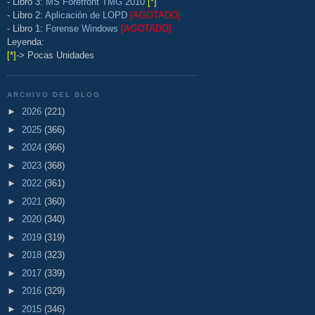
- Libro 3:
MS Forefront TMG 2010
[*]
- Libro 2:
Aplicación de LOPD
[AGOTADO]
- Libro 1:
Forense Windows
[AGOTADO]
Leyenda:
[*]
-> Pocas Unidades
ARCHIVO DEL BLOG
►
2026
(221)
►
2025
(366)
►
2024
(366)
►
2023
(368)
►
2022
(361)
►
2021
(360)
►
2020
(340)
►
2019
(319)
►
2018
(323)
►
2017
(339)
►
2016
(329)
►
2015
(346)