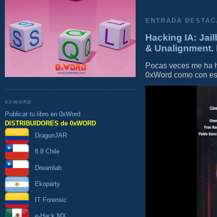
ENTRADA DESTAC
Hacking IA: Jail
& Unalignment. 
Pocas veces me ha he
0xWord como con este 
0XWORD
Publicar tu libro en 0xWord
DISTRIBUIDORES de 0xWORD
DragonJAR
8.8 Chile
Dreamlab
Ekoparty
IT Forensic
e-Hack MX