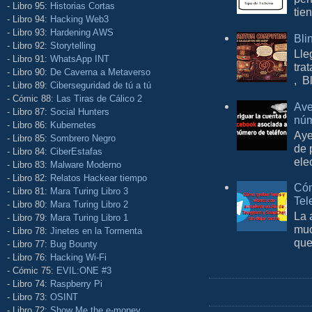
- Libro 95:
Historias Cortas
tie
- Libro 94:
Hacking Web3
- Libro 93:
Hardening AWS
Bli
- Libro 92:
Storytelling
Lle
- Libro 91:
WhatsApp INT
tra
- Libro 90:
De Caverna a Metaverso
, B
- Libro 89:
Ciberseguridad de tú a tú
- Cómic 88:
Las Tiras de Cálico 2
Ave
- Libro 87:
Social Hunters
núm
- Libro 86:
Kubernetes
Aye
- Libro 85:
Sombrero Negro
de 
- Libro 84:
CiberEstafas
ele
- Libro 83:
Malware Moderno
- Libro 82:
Relatos Hackear tiempo
Cóm
- Libro 81:
Mara Turing Libro 3
Tel
- Libro 80:
Mara Turing Libro 2
La 
- Libro 79:
Mara Turing Libro 1
muc
- Libro 78:
Jinetes en la Tormenta
que
- Libro 77:
Bug Bounty
- Libro 76:
Hacking Wi-Fi
- Cómic 75:
EVIL:ONE #3
- Libro 74:
Raspberry Pi
- Libro 73:
OSINT
- Libro 72:
Show Me the e-money