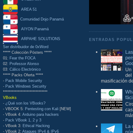
AREA 51
Comunidad Dojo Panamá
AIYON Panamá
ARPAHE SOLUTIONS
ENTRADAS POPU
Ser distribuidor de 0xWord
Las
***** Colección Pósters *****
per
01:
Fear the FOCA
Goo
02:
Professor Alonso
Un 
03:
Cálico Electrónico
del
***** Packs Oferta *****
masificación d
-
Pack Mobile Security
-
Pack Windows Security
Wha
******************************
fác
VBooks
-
¿Qué son los VBooks?
Cir
- VBOOK 5:
Pentesting con Kali
[NEW]
cas
- VBook 4:
Arduino para hackers
más
-
Pack VBook 1, 2 y 3
La 
- VBook 3:
Ethical Hacking
núm
- VBook 2:
Ataques IPv4 & IPv6