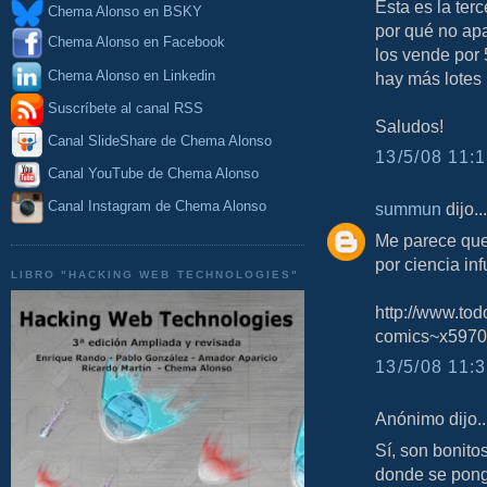
Esta es la ter
Chema Alonso en BSKY
por qué no apa
Chema Alonso en Facebook
los vende por 
Chema Alonso en Linkedin
hay más lotes 
Suscríbete al canal RSS
Saludos!
Canal SlideShare de Chema Alonso
13/5/08 11:1
Canal YouTube de Chema Alonso
Canal Instagram de Chema Alonso
summun
dijo...
Me parece que 
por ciencia inf
LIBRO "HACKING WEB TECHNOLOGIES"
http://www.tod
comics~x597
13/5/08 11:3
Anónimo dijo..
Sí, son bonitos
donde se pong