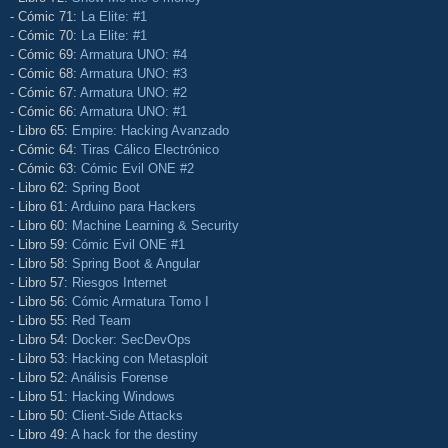
- Cómic 71:
La Elite: #1
- Cómic 70:
La Elite: #1
- Cómic 69:
Armatura UNO: #4
- Cómic 68:
Armatura UNO: #3
- Cómic 67:
Armatura UNO: #2
- Cómic 66:
Armatura UNO: #1
- Libro 65:
Empire: Hacking Avanzado
- Cómic 64:
Tiras Cálico Electrónico
- Cómic 63:
Cómic Evil ONE #2
- Libro 62:
Spring Boot
- Libro 61:
Arduino para Hackers
- Libro 60:
Machine Learning & Security
- Libro 59:
Cómic Evil ONE #1
- Libro 58:
Spring Boot & Angular
- Libro 57:
Riesgos Internet
- Libro 56:
Cómic Armatura Tomo I
- Libro 55:
Red Team
- Libro 54:
Docker: SecDevOps
- Libro 53:
Hacking con Metasploit
- Libro 52:
Análisis Forense
- Libro 51:
Hacking Windows
- Libro 50:
Client-Side Attacks
- Libro 49:
A hack for the destiny