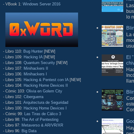
- VBook 1:
Windows Server 2016
Las
bus
lo 
Bli
La 
mod
usu
- Libro 110:
Bug Hunter
[NEW]
El 
- Libro 109:
Hacking IA
[NEW]
chi
- Libro 108:
Quantum Security
[NEW]
- Libro 107:
Minihackers II
Hac
- Libro 106:
Minihackers I
Inc
- Libro 105:
Hacking & Pentest con IA
[NEW]
lla
- Libro 104:
Hacking Home Devices II
- Cómic 103:
Olivia en Golem City
Bli
- Libro 102:
Ciberguerra
Con
- Libro 101:
Arquitectura de Seguridad
est
- Libro 100:
Hacking Home Devices I
Com
- Cómic 99:
Las Tiras de Cálico 3
- Libro 98:
The Art of Pentesting
Goo
- Libro 97:
Metaverso & AR/VR/XR
Hay
- Libro 96:
Big Data
per