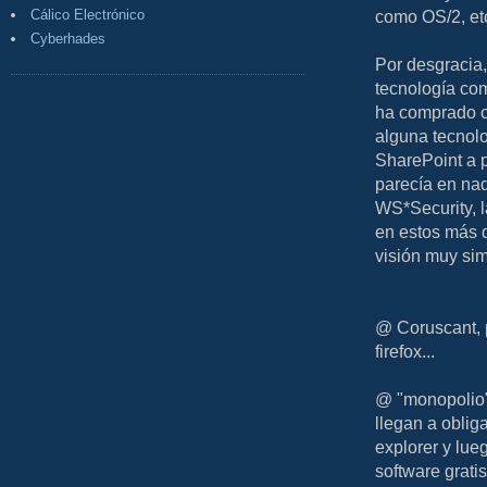
Cálico Electrónico
como OS/2, etc
Cyberhades
Por desgracia,
tecnología co
ha comprado c
alguna tecnolo
SharePoint a p
parecía en nad
WS*Security, l
en estos más d
visión muy sim
@ Coruscant, 
firefox...
@ "monopolio",
llegan a oblig
explorer y lue
software grati