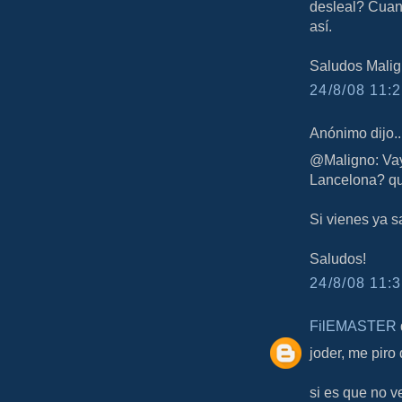
desleal? Cuand
así.
Saludos Malig
24/8/08 11:2
Anónimo dijo..
@Maligno: Vaya
Lancelona? que
Si vienes ya sa
Saludos!
24/8/08 11:3
FilEMASTER
d
joder, me piro 
si es que no v