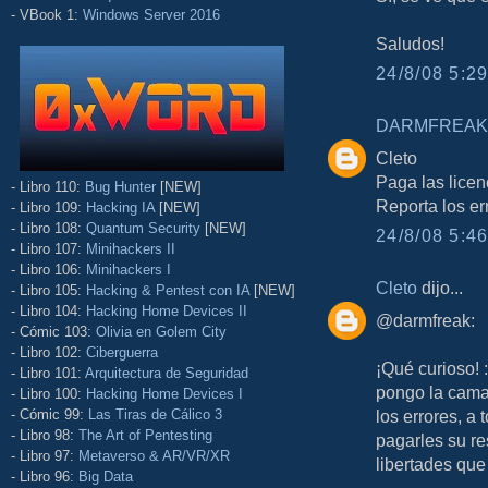
- VBook 1:
Windows Server 2016
Saludos!
24/8/08 5:29
DARMFREAK
Cleto
Paga las licen
- Libro 110:
Bug Hunter
[NEW]
Reporta los er
- Libro 109:
Hacking IA
[NEW]
- Libro 108:
Quantum Security
[NEW]
24/8/08 5:46
- Libro 107:
Minihackers II
- Libro 106:
Minihackers I
Cleto
dijo...
- Libro 105:
Hacking & Pentest con IA
[NEW]
- Libro 104:
Hacking Home Devices II
@darmfreak:
- Cómic 103:
Olivia en Golem City
- Libro 102:
Ciberguerra
¡Qué curioso! 
- Libro 101:
Arquitectura de Seguridad
pongo la cama
- Libro 100:
Hacking Home Devices I
- Cómic 99:
Las Tiras de Cálico 3
los errores, a
- Libro 98:
The Art of Pentesting
pagarles su re
- Libro 97:
Metaverso & AR/VR/XR
libertades que
- Libro 96:
Big Data