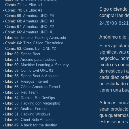
- Cómic 71:
La Elite: #1
Sigo diciendo 
- Cómic 70:
La Elite: #1
comprar las de
- Cómic 69:
Armatura UNO: #4
- Cómic 68:
Armatura UNO: #3
24/8/08 6:21
- Cómic 67:
Armatura UNO: #2
- Cómic 66:
Armatura UNO: #1
Anónimo dijo..
- Libro 65:
Empire: Hacking Avanzado
- Cómic 64:
Tiras Cálico Electrónico
Si recapitula
- Cómic 63:
Cómic Evil ONE #2
significativas 
- Libro 62:
Spring Boot
negocio... ho
- Libro 61:
Arduino para Hackers
modo es como 
- Libro 60:
Machine Learning & Security
- Libro 59:
Cómic Evil ONE #1
domesticos i a
- Libro 58:
Spring Boot & Angular
cada diez ord
- Libro 57:
Riesgos Internet
he estudiado e
- Libro 56:
Cómic Armatura Tomo I
tienen una bue
- Libro 55:
Red Team
- Libro 54:
Docker: SecDevOps
Además innovar 
- Libro 53:
Hacking con Metasploit
sean producto
- Libro 52:
Análisis Forense
- Libro 51:
Hacking Windows
que queremos 
- Libro 50:
Client-Side Attacks
estos señores.
- Libro 49:
A hack for the destiny