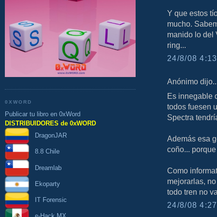
Y que estos tí
mucho. Sabemo
manido lo del 
ring...
24/8/08 4:13
Anónimo dijo..
Es innegable 
0XWORD
todos fuesen u
Publicar tu libro en 0xWord
Spectra tendr
DISTRIBUIDORES de 0xWORD
DragonJAR
Además esa gen
coño... porque 
8.8 Chile
Dreamlab
Como informat
mejorarlas, no
Ekoparty
todo tren no v
IT Forensic
24/8/08 4:27
e-Hack MX