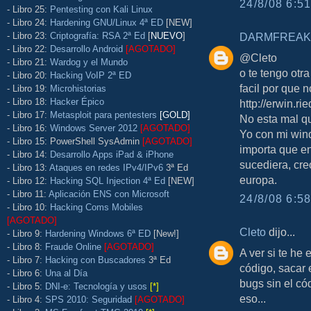
24/8/08 6:51
- Libro 25:
Pentesting con Kali Linux
- Libro 24:
Hardening GNU/Linux 4ª ED
[NEW]
- Libro 23:
Criptografía: RSA 2ª Ed
[
NUEVO
]
DARMFREAK
- Libro 22:
Desarrollo Android
[AGOTADO]
@Cleto
- Libro 21:
Wardog y el Mundo
o te tengo otr
- Libro 20:
Hacking VoIP 2ª ED
facil por que n
- Libro 19:
Microhistorias
- Libro 18:
Hacker Épico
http://erwin.
- Libro 17:
Metasploit para pentesters
[GOLD]
No esta mal q
- Libro 16:
Windows Server 2012
[AGOTADO]
Yo con mi wind
- Libro 15: PowerShell SysAdmin
[AGOTADO]
importa que en
- Libro 14:
Desarrollo Apps iPad & iPhone
sucediera, cr
- Libro 13:
Ataques en redes IPv4/IPv6
3ª Ed
europa.
- Libro 12:
Hacking SQL Injection 4ª Ed
[NEW]
- Libro 11:
Aplicación ENS con Microsoft
24/8/08 6:58
- Libro 10:
Hacking Coms Mobiles
[AGOTADO]
Cleto
dijo...
- Libro 9:
Hardening Windows 6ª ED
[New!]
- Libro 8:
Fraude Online
[AGOTADO]
A ver si te he
- Libro 7:
Hacking con Buscadores
3ª Ed
código, sacar
- Libro 6:
Una al Día
bugs sin el cód
- Libro 5:
DNI-e: Tecnología y usos
[*]
eso...
- Libro 4:
SPS 2010: Seguridad
[AGOTADO]