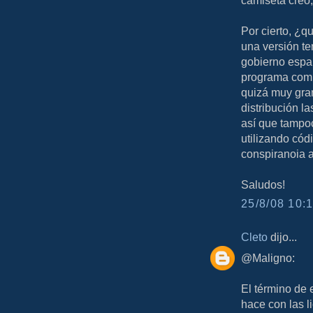
Por cierto, ¿q
una versión te
gobierno españ
programa comp
quizá muy gran
distribución l
así que tampo
utilizando cód
conspiranoia 
Saludos!
25/8/08 10:1
Cleto
dijo...
@Maligno:
El término de 
hace con las l