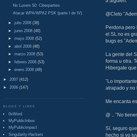
a alguien.
No Lusers 50: Ciberparties
Atacar WPA/WPA2 PSK (parte I de IV)
@Cleto "Ademá
►
julio 2008
(38)
Perdona pero F
►
junio 2008
(40)
el SL no es gra
►
mayo 2008
(52)
bugs es "Ademá
►
abril 2008
(48)
La gente del S
►
marzo 2008
(53)
forma u otra. 
►
febrero 2008
(53)
Hibergate que 
►
enero 2008
(48)
►
2007
(412)
"Lo importante 
►
2006
(147)
atrapado y no 
Me encanta es
BLOGS Y LINKS
0xWord
@ .. "No tien
MyPublicInbox
MyPublicimpact
Sí, seguro que
Singularity-Hackers
hecho si yo tu