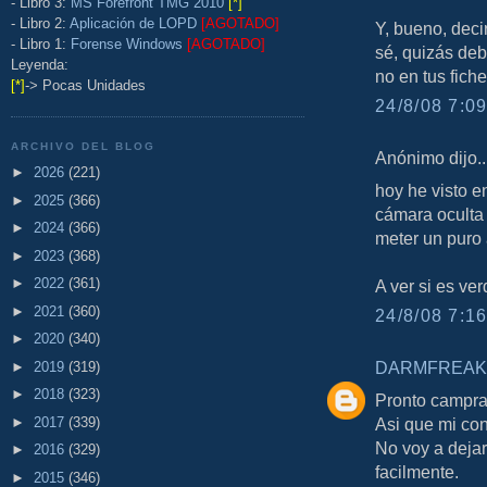
- Libro 3:
MS Forefront TMG 2010
[*]
- Libro 2:
Aplicación de LOPD
[AGOTADO]
Y, bueno, deci
- Libro 1:
Forense Windows
[AGOTADO]
sé, quizás de
Leyenda:
no en tus fiche
[*]
-> Pocas Unidades
24/8/08 7:09
ARCHIVO DEL BLOG
Anónimo dijo..
►
2026
(221)
hoy he visto e
►
2025
(366)
cámara oculta 
►
2024
(366)
meter un puro a
►
2023
(368)
►
2022
(361)
A ver si es ve
►
2021
(360)
24/8/08 7:16
►
2020
(340)
DARMFREAK
►
2019
(319)
►
2018
(323)
Pronto campra
►
2017
(339)
Asi que mi con
No voy a dejar
►
2016
(329)
facilmente.
►
2015
(346)