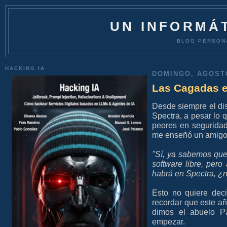
UN INFORMÁT
BLOG PERSON
HACKING IA
DOMINGO, AGOSTO
Las Cagadas e
Desde siempre el di
Spectra, a pesar lo 
peores en segurida
me enseñó un amigo
"Sí, ya sabemos que
software libre, per
habrá en Spectra, ¿
Esto no quiere dec
recordar que este añ
dimos el abuelo P
empezar.