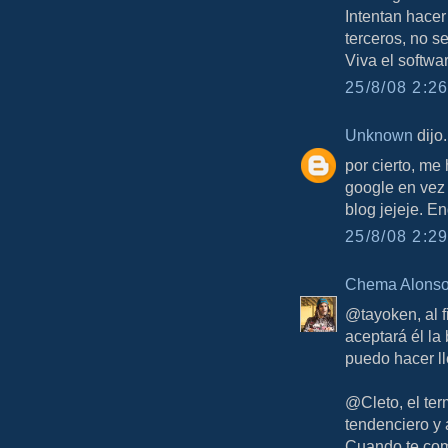
Intentan hacer
terceros, no s
Viva el softwar
25/8/08 2:26
Unknown
dijo.
por cierto, me
google en vez 
blog jejeje. E
25/8/08 2:29
Chema Alons
@tayoken, al f
aceptará él la 
puedo hacer l
@Cleto, el te
tendenciero y 
Cuando te com