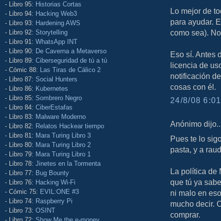
- Libro 95:
Historias Cortas
Lo mejor de to
- Libro 94:
Hacking Web3
para ayudar. E
- Libro 93:
Hardening AWS
como sea). No
- Libro 92:
Storytelling
- Libro 91:
WhatsApp INT
- Libro 90:
De Caverna a Metaverso
Eso sí. Antes 
- Libro 89:
Ciberseguridad de tú a tú
licencia de us
- Cómic 88:
Las Tiras de Cálico 2
notificación d
- Libro 87:
Social Hunters
cosas con él.
- Libro 86:
Kubernetes
- Libro 85:
Sombrero Negro
24/8/08 6:01
- Libro 84:
CiberEstafas
- Libro 83:
Malware Moderno
Anónimo dijo..
- Libro 82:
Relatos Hackear tiempo
- Libro 81:
Mara Turing Libro 3
Pues te lo sig
- Libro 80:
Mara Turing Libro 2
pasta, y a rau
- Libro 79:
Mara Turing Libro 1
- Libro 78:
Jinetes en la Tormenta
La política de
- Libro 77:
Bug Bounty
que tú ya sabe
- Libro 76:
Hacking Wi-Fi
- Cómic 75:
EVIL:ONE #3
ni malo en eso
- Libro 74:
Raspberry Pi
mucho decir. 
- Libro 73:
OSINT
comprar.
- Libro 72:
Show Me the e-money