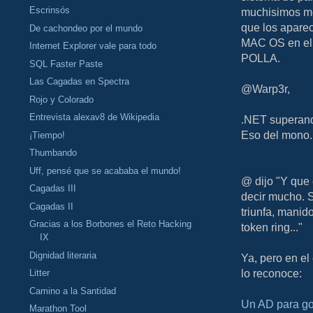
Escrinsós
muchisimos me
que los apare
De cachondeo por el mundo
MAC OS en el 
Internet Explorer vale para todo
POLLA.
SQL Faster Paste
Las Cagadas en Spectra
@Warp3r,
Rojo y Colorado
Entrevista alexav8 de Wikipedia
.NET superand
Eso del mono..
¡Tiempo!
Thumbando
Uff, pensé que se acababa el mundo!
@ dijo "Y que 
Cagadas III
decir mucho. 
Cagadas II
triunfa, manid
Gracias a los Borbones el Reto Hacking
token ring..."
IX
Dignidad literaria
Ya, pero en el
lo reconoce:
Litter
Camino a la Santidad
Un AD para go
Marathon Tool