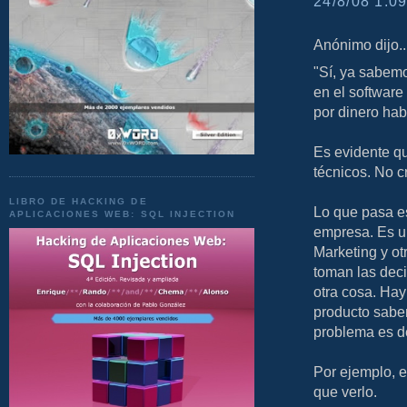
24/8/08 1:09
Anónimo dijo..
"Sí, ya sabem
en el software
por dinero hab
Es evidente q
técnicos. No c
LIBRO DE HACKING DE
Lo que pasa es
APLICACIONES WEB: SQL INJECTION
empresa. Es u
Marketing y ot
toman las deci
otra cosa. Ha
producto saben
problema es d
Por ejemplo, e
que verlo.