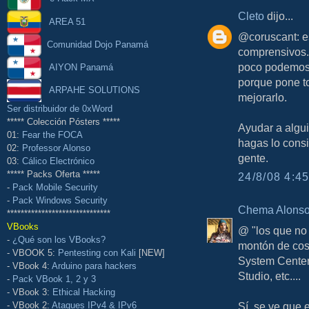
Cleto
dijo...
AREA 51
@coruscant: e
Comunidad Dojo Panamá
comprensivos.
poco podemos 
AIYON Panamá
porque pone t
ARPAHE SOLUTIONS
mejorarlo.
Ser distribuidor de 0xWord
***** Colección Pósters *****
Ayudar a algui
01:
Fear the FOCA
hagas lo consid
02:
Professor Alonso
gente.
03:
Cálico Electrónico
***** Packs Oferta *****
24/8/08 4:45
-
Pack Mobile Security
-
Pack Windows Security
Chema Alons
******************************
VBooks
@ "los que no 
-
¿Qué son los VBooks?
montón de cosa
- VBOOK 5:
Pentesting con Kali
[NEW]
System Center,
- VBook 4:
Arduino para hackers
Studio, etc....
-
Pack VBook 1, 2 y 3
- VBook 3:
Ethical Hacking
Sí, se ve que e
- VBook 2:
Ataques IPv4 & IPv6