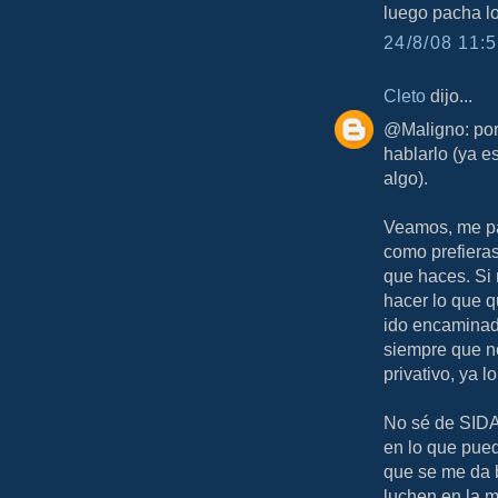
luego pacha 
24/8/08 11:5
Cleto
dijo...
@Maligno: por 
hablarlo (ya 
algo).
Veamos, me pa
como prefieras.
que haces. Si 
hacer lo que q
ido encaminad
siempre que n
privativo, ya 
No sé de SIDA
en lo que pued
que se me da 
luchen en la 