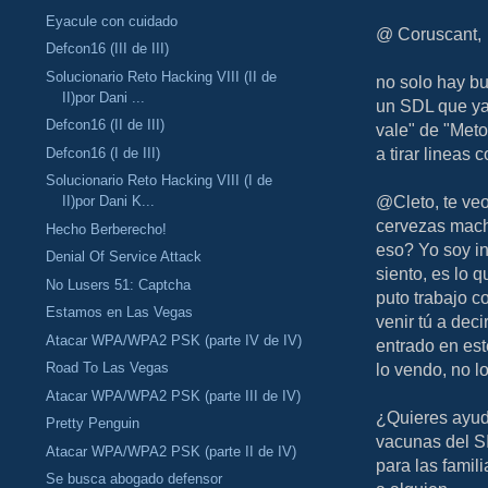
Eyacule con cuidado
@ Coruscant,
Defcon16 (III de III)
Solucionario Reto Hacking VIII (II de
no solo hay b
II)por Dani ...
un SDL que ya 
Defcon16 (II de III)
vale" de "Met
a tirar lineas 
Defcon16 (I de III)
Solucionario Reto Hacking VIII (I de
@Cleto, te veo
II)por Dani K...
cervezas macho
Hecho Berberecho!
eso? Yo soy in
Denial Of Service Attack
siento, es lo 
No Lusers 51: Captcha
puto trabajo c
Estamos en Las Vegas
venir tú a de
Atacar WPA/WPA2 PSK (parte IV de IV)
entrado en est
lo vendo, no l
Road To Las Vegas
Atacar WPA/WPA2 PSK (parte III de IV)
¿Quieres ayud
Pretty Penguin
vacunas del S
Atacar WPA/WPA2 PSK (parte II de IV)
para las famil
Se busca abogado defensor