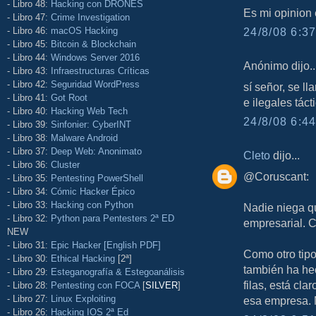
- Libro 48:
Hacking con DRONES
Es mi opinion e
- Libro 47:
Crime Investigation
- Libro 46:
macOS Hacking
24/8/08 6:37
- Libro 45:
Bitcoin & Blockchain
- Libro 44:
Windows Server 2016
Anónimo dijo..
- Libro 43:
Infraestructuras Críticas
- Libro 42:
Seguridad WordPress
sí señor, se l
- Libro 41:
Got Root
e ilegales táct
- Libro 40:
Hacking Web Tech
24/8/08 6:44
- Libro 39:
Sinfonier: CyberINT
- Libro 38:
Malware Android
- Libro 37:
Deep Web: Anonimato
Cleto
dijo...
- Libro 36:
Cluster
@Coruscant:
- Libro 35:
Pentesting PowerShell
- Libro 34:
Cómic Hacker Épico
- Libro 33:
Hacking con Python
Nadie niega q
- Libro 32:
Python para Pentesters 2ª ED
empresarial. 
NEW
- Libro 31:
Epic Hacker [English PDF]
Como otro tipo
- Libro 30:
Ethical Hacking
[2ª]
también ha he
- Libro 29:
Esteganografía & Estegoanálisis
filas, está cl
- Libro 28:
Pentesting con FOCA
[
SILVER
]
- Libro 27:
Linux Exploiting
esa empresa.
- Libro 26:
Hacking IOS 2ª Ed