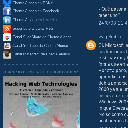
Chema Alonso en BSKY
¿Qué pasaría s
Chema Alonso en Facebook
tener uno?
Chema Alonso en Linkedin
24/8/08 11:4
Suscríbete al canal RSS
warp3r
dijo...
Canal SlideShare de Chema Alonso
Si, Microsoft 
Canal YouTube de Chema Alonso
los humanos l
Canal Instagram de Chema Alonso
Y si, hay muy
forma que en e
Por otra parte
LIBRO "HACKING WEB TECHNOLOGIES"
aprendió a ost
debia ponerse
2000 ya fue u
incluso haciam
Windows 2003, 
lo que Spectra 
No se como evo
acabaremos ha