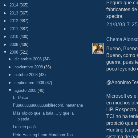
Seguro que cu
►
2014
(365)
fabricantes de
►
2013
(367)
spectra.
►
2012
(387)
24/8/08 7:25
►
2011
(387)
►
2010
(400)
Chema Alons
►
2009
(406)
Bueno, Bueno,
▼
2008
(521)
Bueno, como e
►
diciembre 2008
(34)
guerra, pues t
►
noviembre 2008
(35)
poco leyendo e
►
octubre 2008
(43)
@Anónimo "est
►
septiembre 2008
(37)
▼
agosto 2008
(40)
Microsoft es e
El Único
en muchos otr
Púuuuuuuuuuuuuuublirecord, nanananá
HP. Respecto a
Más rápido que la bala ... y que la
TCI no ha teni
pistola
propició que e
La bien pagá
Hunting (cuatr
Reto Hacking I con Marathon Tool
sistema de pa