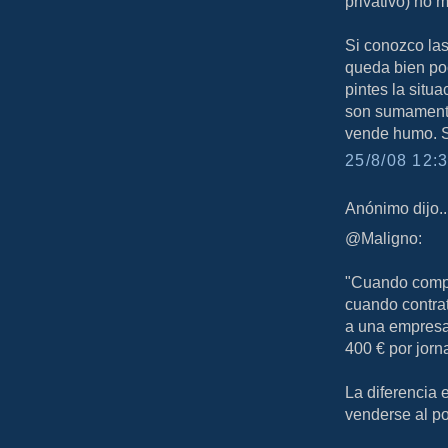
privativo) no 
Si conozco las
queda bien poc
pintes la situ
son sumamente 
vende humo. Se
25/8/08 12:3
Anónimo dijo..
@Maligno:
"Cuando compr
cuando contra
a una empresa
400 € por jorn
La diferencia
venderse al po