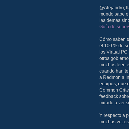
@Alejandro, l
mundo sabe es
las demás sino
Guía de superv
Cómo saben to
el 100 % de s
los Virtual PC
otros gobierno
muchos leen es
cuando han te
a Redmon a int
equipos, que e
Common Criter
feedback sobre
mirado a ver s
Y respecto a p
muchas veces, 