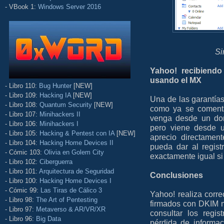
- VBook 1:
Windows Server 2016
Si
Yahoo! recibiendo
usando el MX
- Libro 110:
Bug Hunter
[NEW]
- Libro 109:
Hacking IA
[NEW]
Una de las garantías
- Libro 108:
Quantum Security
[NEW]
como ya se comenta
- Libro 107:
Minihackers II
venga desde un dom
- Libro 106:
Minihackers I
pero viene desde u
- Libro 105:
Hacking & Pentest con IA
[NEW]
aprecio directamen
- Libro 104:
Hacking Home Devices II
pueda dar al regist
- Cómic 103:
Olivia en Golem City
exactamente igual si 
- Libro 102:
Ciberguerra
- Libro 101:
Arquitectura de Seguridad
Conclusiones
- Libro 100:
Hacking Home Devices I
- Cómic 99:
Las Tiras de Cálico 3
Yahoo! realiza corr
- Libro 98:
The Art of Pentesting
firmados con DKIM m
- Libro 97:
Metaverso & AR/VR/XR
consultar los regi
- Libro 96:
Big Data
pérdida de informac