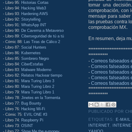
- Libro 95:
Historias Cortas
tomar una decisión
- Libro 94:
Hacking Web3
comprobación, con l
- Libro 93:
Hardening AWS
mensaje para saber s
- Libro 92:
Storytelling
las pruebas contra l
- Libro 91:
WhatsApp INT
comprobación MX.
- Libro 90:
De Caverna a Metaverso
- Libro 89:
Ciberseguridad de tú a tú
En resumen, deja muc
- Cómic 88:
Las Tiras de Cálico 2
- Libro 87:
Social Hunters
************************
- Libro 86:
Kubernetes
***********
- Libro 85:
Sombrero Negro
-
Correos falseados e
- Libro 84:
CiberEstafas
-
Correos falseados e
- Libro 83:
Malware Moderno
-
Correos falseados e
- Libro 82:
Relatos Hackear tiempo
-
Correos falseados e
- Libro 81:
Mara Turing Libro 3
-
Correos falseados 
- Libro 80:
Mara Turing Libro 2
************************
- Libro 79:
Mara Turing Libro 1
***********
- Libro 78:
Jinetes en la Tormenta
- Libro 77:
Bug Bounty
- Libro 76:
Hacking Wi-Fi
PUBLICADO POR C
- Cómic 75:
EVIL:ONE #3
ETIQUETAS:
E-MAIL
- Libro 74:
Raspberry Pi
- Libro 73:
OSINT
INTERNET
,
INTERNE
- Libro 72:
Show Me the e-money
YAHOO