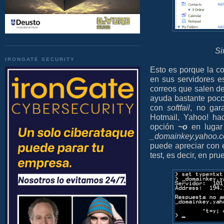
Si
IRONGATE SECURITY
Esto es porque la c
en sus servidores 
correos que salen de
ayuda bastante poco.
con
softfail
, no gar
Hotmail, Yahoo! hac
opción
~o
en lugar
_domainkey.yahoo.
puede apreciar con 
test, es decir, en pru