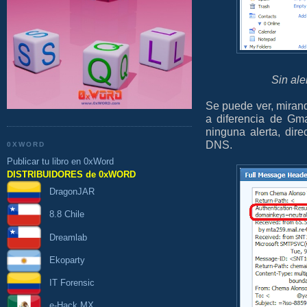
Sin ale
Se puede ver, mirand
a diferencia de Gma
ninguna alerta, dir
DNS.
0XWORD
Publicar tu libro en 0xWord
DISTRIBUIDORES de 0xWORD
DragonJAR
8.8 Chile
Dreamlab
Ekoparty
IT Forensic
e-Hack MX