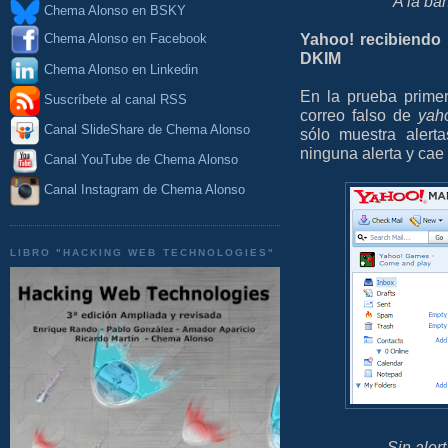
A la ba
Chema Alonso en BSKY
Yahoo! recibiendo 
Chema Alonso en Facebook
DKIM
Chema Alonso en Linkedin
En la prueba prime
Suscríbete al canal RSS
correo falso de
yah
Canal SlideShare de Chema Alonso
sólo muestra alert
ninguna alerta y cae
Canal YouTube de Chema Alonso
Canal Instagram de Chema Alonso
LIBRO "HACKING WEB TECHNOLOGIES"
Sin aler