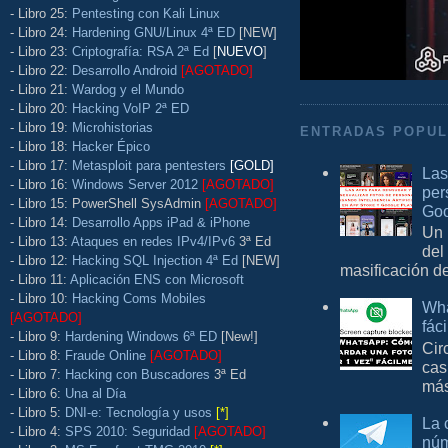
- Libro 25:
Pentesting con Kali Linux
- Libro 24:
Hardening GNU/Linux 4ª ED
[NEW]
- Libro 23:
Criptografía: RSA 2ª Ed
[
NUEVO
]
- Libro 22:
Desarrollo Android
[AGOTADO]
- Libro 21:
Wardog y el Mundo
- Libro 20:
Hacking VoIP 2ª ED
- Libro 19:
Microhistorias
ENTRADAS POPU
- Libro 18:
Hacker Épico
- Libro 17:
Metasploit para pentesters
[GOLD]
Las
- Libro 16:
Windows Server 2012
[AGOTADO]
per
- Libro 15: PowerShell SysAdmin
[AGOTADO]
Goo
- Libro 14:
Desarrollo Apps iPad & iPhone
Un 
- Libro 13:
Ataques en redes IPv4/IPv6
3ª Ed
del
- Libro 12:
Hacking SQL Injection 4ª Ed
[NEW]
masificación d
- Libro 11:
Aplicación ENS con Microsoft
- Libro 10:
Hacking Coms Mobiles
Wha
[AGOTADO]
fác
- Libro 9:
Hardening Windows 6ª ED
[New!]
Cir
- Libro 8:
Fraude Online
[AGOTADO]
cas
- Libro 7:
Hacking con Buscadores
3ª Ed
más
- Libro 6:
Una al Día
- Libro 5:
DNI-e: Tecnología y usos
[*]
La 
- Libro 4:
SPS 2010: Seguridad
[AGOTADO]
núm