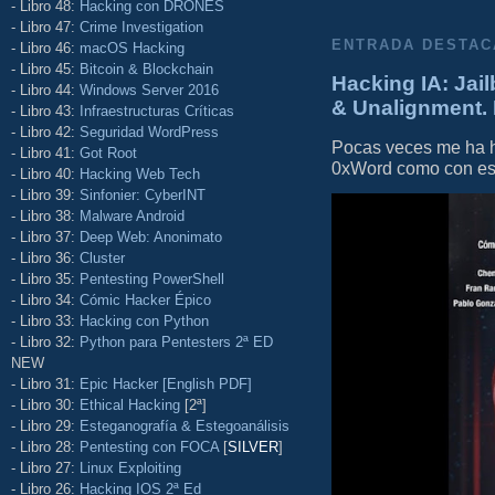
- Libro 48:
Hacking con DRONES
- Libro 47:
Crime Investigation
ENTRADA DESTAC
- Libro 46:
macOS Hacking
- Libro 45:
Bitcoin & Blockchain
Hacking IA: Jail
- Libro 44:
Windows Server 2016
& Unalignment. 
- Libro 43:
Infraestructuras Críticas
- Libro 42:
Seguridad WordPress
Pocas veces me ha he
- Libro 41:
Got Root
0xWord como con este 
- Libro 40:
Hacking Web Tech
- Libro 39:
Sinfonier: CyberINT
- Libro 38:
Malware Android
- Libro 37:
Deep Web: Anonimato
- Libro 36:
Cluster
- Libro 35:
Pentesting PowerShell
- Libro 34:
Cómic Hacker Épico
- Libro 33:
Hacking con Python
- Libro 32:
Python para Pentesters 2ª ED
NEW
- Libro 31:
Epic Hacker [English PDF]
- Libro 30:
Ethical Hacking
[2ª]
- Libro 29:
Esteganografía & Estegoanálisis
- Libro 28:
Pentesting con FOCA
[
SILVER
]
- Libro 27:
Linux Exploiting
- Libro 26:
Hacking IOS 2ª Ed