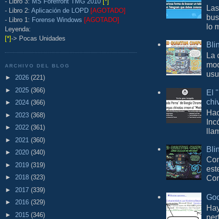
- Libro 3:
MS Forefront TMG 2010
[*]
Las
- Libro 2:
Aplicación de LOPD
[AGOTADO]
bus
- Libro 1:
Forense Windows
[AGOTADO]
lo 
Leyenda:
[*]
-> Pocas Unidades
Bli
La 
mod
ARCHIVO DEL BLOG
usu
►
2026
(221)
►
2025
(366)
El 
chi
►
2024
(366)
Hac
►
2023
(368)
Inc
►
2022
(361)
lla
►
2021
(360)
Bli
►
2020
(340)
Con
►
2019
(319)
est
►
2018
(323)
Com
►
2017
(339)
Goo
►
2016
(329)
Hay
►
2015
(346)
per