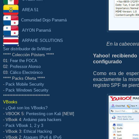
AREA 51
Comunidad Dojo Panamá
AIYON Panamá
ARPAHE SOLUTIONS
En la cabecer
Ser distribuidor de 0xWord
***** Colección Pósters *****
Yahoo! recibiendo
01:
Fear the FOCA
configurado
02:
Professor Alonso
03:
Cálico Electrónico
Como era de esperar
***** Packs Oferta *****
exactamente la misma
-
Pack Mobile Security
registro SPF se pier
-
Pack Windows Security
******************************
VBooks
-
¿Qué son los VBooks?
- VBOOK 5:
Pentesting con Kali
[NEW]
- VBook 4:
Arduino para hackers
-
Pack VBook 1, 2 y 3
- VBook 3:
Ethical Hacking
- VBook 2:
Ataques IPv4 & IPv6