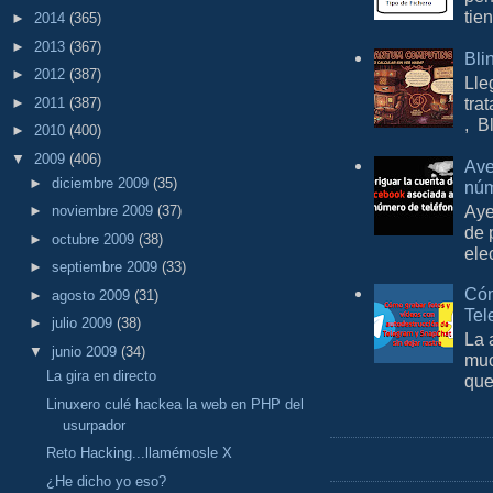
tie
►
2014
(365)
►
2013
(367)
Bli
►
2012
(387)
Lle
tra
►
2011
(387)
, B
►
2010
(400)
▼
2009
(406)
Ave
►
diciembre 2009
(35)
núm
Aye
►
noviembre 2009
(37)
de 
►
octubre 2009
(38)
ele
►
septiembre 2009
(33)
Cóm
►
agosto 2009
(31)
Tel
►
julio 2009
(38)
La 
▼
junio 2009
(34)
muc
La gira en directo
que
Linuxero culé hackea la web en PHP del
usurpador
Reto Hacking...llamémosle X
¿He dicho yo eso?