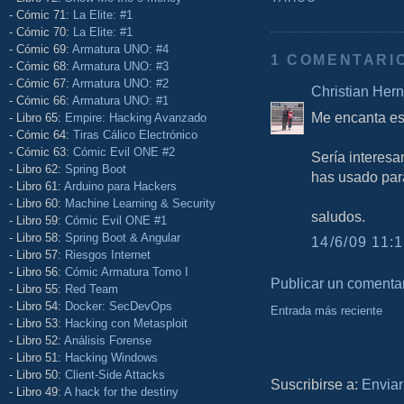
- Cómic 71:
La Elite: #1
- Cómic 70:
La Elite: #1
- Cómic 69:
Armatura UNO: #4
1 COMENTARI
- Cómic 68:
Armatura UNO: #3
- Cómic 67:
Armatura UNO: #2
Christian Her
- Cómic 66:
Armatura UNO: #1
Me encanta est
- Libro 65:
Empire: Hacking Avanzado
- Cómic 64:
Tiras Cálico Electrónico
- Cómic 63:
Cómic Evil ONE #2
Sería interesa
- Libro 62:
Spring Boot
has usado para
- Libro 61:
Arduino para Hackers
- Libro 60:
Machine Learning & Security
saludos.
- Libro 59:
Cómic Evil ONE #1
- Libro 58:
Spring Boot & Angular
14/6/09 11:1
- Libro 57:
Riesgos Internet
- Libro 56:
Cómic Armatura Tomo I
Publicar un comenta
- Libro 55:
Red Team
- Libro 54:
Docker: SecDevOps
Entrada más reciente
- Libro 53:
Hacking con Metasploit
- Libro 52:
Análisis Forense
- Libro 51:
Hacking Windows
- Libro 50:
Client-Side Attacks
Suscribirse a:
Enviar
- Libro 49:
A hack for the destiny