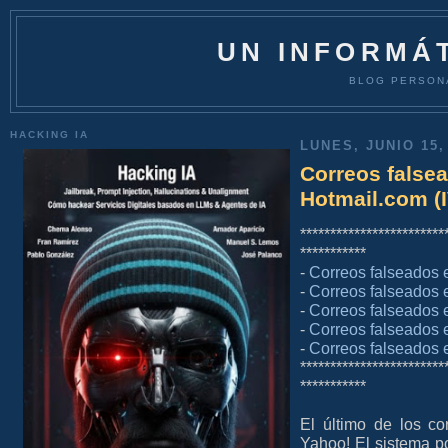
UN INFORMÁT
BLOG PERSON
HACKING IA
LUNES, JUNIO 15,
Correos false
Hotmail.com (I
************************
***********
-
Correos falseados e
-
Correos falseados e
-
Correos falseados e
-
Correos falseados e
-
Correos falseados 
************************
***********
El último de los co
Yahoo! El sistema po