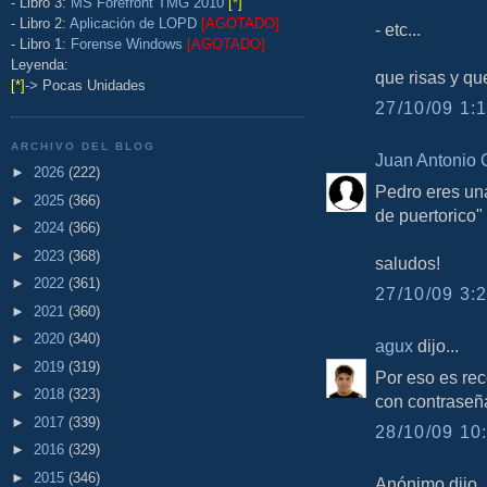
- Libro 3:
MS Forefront TMG 2010
[*]
- Libro 2:
Aplicación de LOPD
[AGOTADO]
- etc...
- Libro 1:
Forense Windows
[AGOTADO]
Leyenda:
que risas y qu
[*]
-> Pocas Unidades
27/10/09 1:1
ARCHIVO DEL BLOG
Juan Antonio 
►
2026
(222)
Pedro eres un
►
2025
(366)
de puertorico" 
►
2024
(366)
►
2023
(368)
saludos!
►
2022
(361)
27/10/09 3:2
►
2021
(360)
►
2020
(340)
agux
dijo...
►
2019
(319)
Por eso es re
►
2018
(323)
con contraseña
►
2017
(339)
28/10/09 10:
►
2016
(329)
►
2015
(346)
Anónimo dijo..