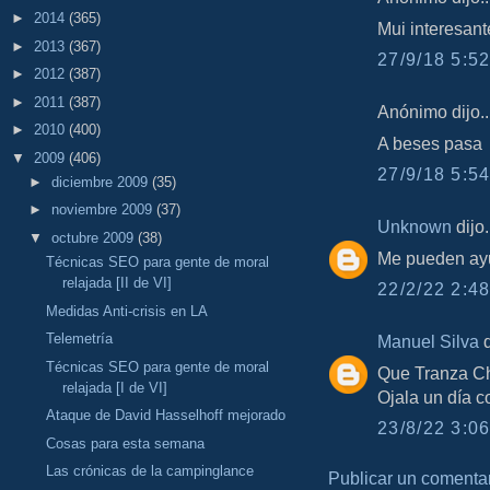
►
2014
(365)
Mui interesant
►
2013
(367)
27/9/18 5:52
►
2012
(387)
►
2011
(387)
Anónimo dijo..
►
2010
(400)
A beses pasa
▼
2009
(406)
27/9/18 5:54
►
diciembre 2009
(35)
►
noviembre 2009
(37)
Unknown
dijo.
▼
octubre 2009
(38)
Me pueden ay
Técnicas SEO para gente de moral
relajada [II de VI]
22/2/22 2:48
Medidas Anti-crisis en LA
Telemetría
Manuel Silva
d
Técnicas SEO para gente de moral
Que Tranza Ch
relajada [I de VI]
Ojala un día 
Ataque de David Hasselhoff mejorado
23/8/22 3:06
Cosas para esta semana
Las crónicas de la campinglance
Publicar un comenta