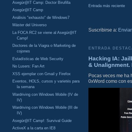
Asegúr@IT Camp: Doctor Birufilla
Entrada más reciente
Asegúr@IT Camp
Análisis "exhausto" de Windows7
Máster del Universo
Suscribirse a:
Enviar
La FOCA RC2 se viene al Asegúr@IT
Camp!
Doctores de la Viagra o Marketing de
ENTRADA DESTAC
cojones
Hacking IA: Jail
Estadísticas de Web Security
& Unalignment. 
No Lusers: Fan Art
XSS ejemplar con Gmail y Firefox
Pocas veces me ha he
0xWord como con este 
Eventos, HOLS, cursos y varietés para
la semana
Wardriving con Windows Mobile (IV de
IV)
Wardriving con Windows Mobile (III de
IV)
Asegúr@IT Camp!: Survival Guide
ActiveX a la carta en IE8