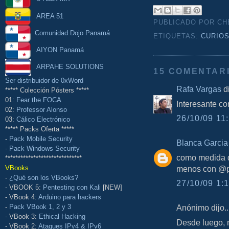
AREA 51
PUBLICADO POR C
Comunidad Dojo Panamá
ETIQUETAS:
CURIO
AIYON Panamá
ARPAHE SOLUTIONS
15 COMENTAR
Ser distribuidor de 0xWord
Rafa Vargas
di
***** Colección Pósters *****
01:
Fear the FOCA
Interesante co
02:
Professor Alonso
26/10/09 11:
03:
Cálico Electrónico
***** Packs Oferta *****
-
Pack Mobile Security
Blanca Garcia
-
Pack Windows Security
como medida d
******************************
VBooks
menos con @pe
-
¿Qué son los VBooks?
27/10/09 1:1
- VBOOK 5:
Pentesting con Kali
[NEW]
- VBook 4:
Arduino para hackers
Anónimo dijo..
-
Pack VBook 1, 2 y 3
- VBook 3:
Ethical Hacking
Desde luego, 
- VBook 2:
Ataques IPv4 & IPv6