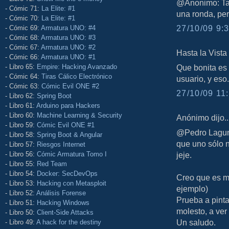
@Anonimo: Tamb
- Cómic 71:
La Elite: #1
una ronda, per
- Cómic 70:
La Elite: #1
27/10/09 9:3
- Cómic 69:
Armatura UNO: #4
- Cómic 68:
Armatura UNO: #3
- Cómic 67:
Armatura UNO: #2
Hasta la Vista d
- Cómic 66:
Armatura UNO: #1
- Libro 65:
Empire: Hacking Avanzado
Que bonita es
- Cómic 64:
Tiras Cálico Electrónico
usuario, y eso.
- Cómic 63:
Cómic Evil ONE #2
27/10/09 11:
- Libro 62:
Spring Boot
- Libro 61:
Arduino para Hackers
- Libro 60:
Machine Learning & Security
Anónimo dijo..
- Libro 59:
Cómic Evil ONE #1
@Pedro Laguna:
- Libro 58:
Spring Boot & Angular
que uno sólo no
- Libro 57:
Riesgos Internet
- Libro 56:
Cómic Armatura Tomo I
jeje.
- Libro 55:
Red Team
- Libro 54:
Docker: SecDevOps
Creo que es má
- Libro 53:
Hacking con Metasploit
ejemplo)
- Libro 52:
Análisis Forense
Prueba a pinta
- Libro 51:
Hacking Windows
molesto, a ver 
- Libro 50:
Client-Side Attacks
Un saludo.
- Libro 49:
A hack for the destiny