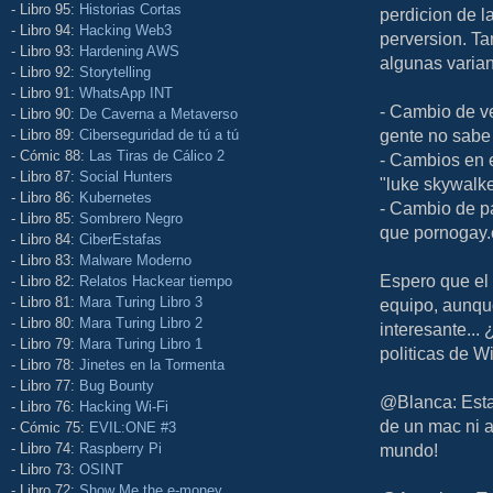
- Libro 95:
Historias Cortas
perdicion de l
- Libro 94:
Hacking Web3
perversion. Ta
- Libro 93:
Hardening AWS
algunas varian
- Libro 92:
Storytelling
- Libro 91:
WhatsApp INT
- Cambio de ve
- Libro 90:
De Caverna a Metaverso
gente no sabe 
- Libro 89:
Ciberseguridad de tú a tú
- Cómic 88:
Las Tiras de Cálico 2
- Cambios en e
- Libro 87:
Social Hunters
"luke skywalke
- Libro 86:
Kubernetes
- Cambio de pa
- Libro 85:
Sombrero Negro
que pornogay.c
- Libro 84:
CiberEstafas
- Libro 83:
Malware Moderno
Espero que el 
- Libro 82:
Relatos Hackear tiempo
- Libro 81:
Mara Turing Libro 3
equipo, aunque
- Libro 80:
Mara Turing Libro 2
interesante...
- Libro 79:
Mara Turing Libro 1
politicas de 
- Libro 78:
Jinetes en la Tormenta
- Libro 77:
Bug Bounty
@Blanca: Esta
- Libro 76:
Hacking Wi-Fi
de un mac ni a
- Cómic 75:
EVIL:ONE #3
- Libro 74:
Raspberry Pi
mundo!
- Libro 73:
OSINT
- Libro 72:
Show Me the e-money