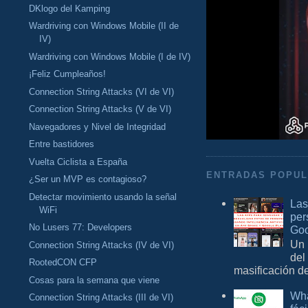
DKlogo del Kamping
Wardriving con Windows Mobile (II de
IV)
Wardriving con Windows Mobile (I de IV)
¡Feliz Cumpleaños!
Connection String Attacks (VI de VI)
Connection String Attacks (V de VI)
Navegadores y Nivel de Integridad
Entre bastidores
Vuelta Ciclista a España
ENTRADAS POPU
¿Ser un MVP es contagioso?
Detectar movimiento usando la señal
Las
WiFi
per
No Lusers 77: Developers
Goo
Un 
Connection String Attacks (IV de VI)
del
RootedCON CFP
masificación d
Cosas para la semana que viene
Wha
Connection String Attacks (III de VI)