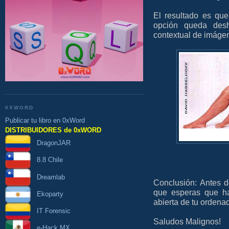
El resultado es que,
opción queda desh
contextual de imágen
0XWORD
Publicar tu libro en 0xWord
DISTRIBUIDORES de 0xWORD
DragonJAR
8.8 Chile
Dreamlab
Conclusión: Antes d
que esperas que ha
Ekoparty
abierta de tu ordenad
IT Forensic
Saludos Malignos!
e-Hack MX