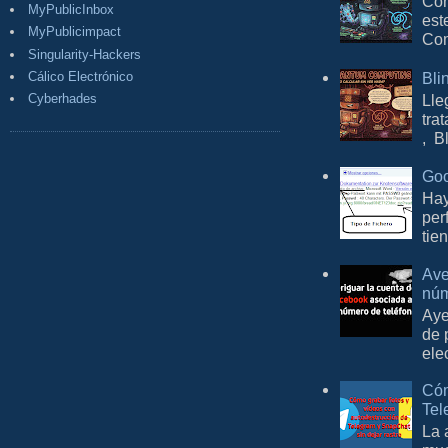
Con
MyPublicInbox
est
MyPublicimpact
Com
Singularity-Hackers
Cálico Electrónico
Bli
Lle
Cyberhades
tra
, B
Goo
Hay
per
tie
Ave
núm
Aye
de 
ele
Cóm
Tel
La 