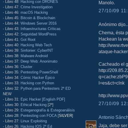
- Libro 48:
Hacking con DRONES
Manolo.
- Libro 47:
Crime Investigation
27/10/09 11:
- Libro 46:
macOS Hacking
- Libro 45:
Bitcoin & Blockchain
- Libro 44:
Windows Server 2016
Anónimo dijo..
- Libro 43:
Infraestructuras Críticas
Chema, ésta 
- Libro 42:
Seguridad WordPress
Hackean la we
- Libro 41:
Got Root
http://www.rtv
- Libro 40:
Hacking Web Tech
- Libro 39:
Sinfonier: CyberINT
ataque-hacker
- Libro 38:
Malware Android
- Libro 37:
Deep Web: Anonimato
Cacheado el g
- Libro 36:
Cluster
http://209.85.
- Libro 35:
Pentesting PowerShell
q=cache:zbP9
- Libro 34:
Cómic Hacker Épico
l=es&ct=clnk
- Libro 33:
Hacking con Python
- Libro 32:
Python para Pentesters 2ª ED
NEW
http://www.ppv
- Libro 31:
Epic Hacker [English PDF]
27/10/09 12:
- Libro 30:
Ethical Hacking
[2ª]
- Libro 29:
Esteganografía & Estegoanálisis
- Libro 28:
Pentesting con FOCA
[
SILVER
]
Antonio Sánc
- Libro 27:
Linux Exploiting
Jaja, debe ser 
- Libro 26:
Hacking IOS 2ª Ed