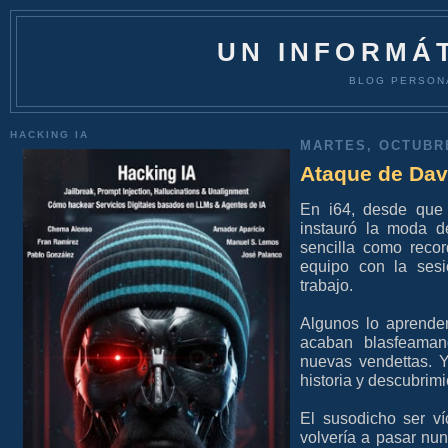
UN INFORMÁT
BLOG PERSON
HACKING IA
MARTES, OCTUBRE
Ataque de Dav
En i64, desde qu
instauró la moda 
sencilla como reco
equipo con la ses
trabajo.
Algunos lo aprende
acaban blasfeama
nuevas vendettas. 
historia y descubrimi
El susodicho ser v
volvería a pasar nun