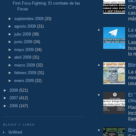
fác
First Foca Fighting: El combate de las
Cir
Focas
cas
más
►
septiembre 2009
(33)
►
agosto 2009
(31)
La 
►
julio 2009
(38)
núm
Las
►
junio 2009
(34)
bus
►
mayo 2009
(34)
lo 
►
abril 2009
(31)
Bli
►
marzo 2009
(32)
La 
►
febrero 2009
(31)
mod
►
enero 2009
(32)
usu
►
2008
(521)
El 
►
2007
(412)
chi
►
2006
(147)
Hac
Inc
lla
BLOGS Y LINKS
Bli
0xWord