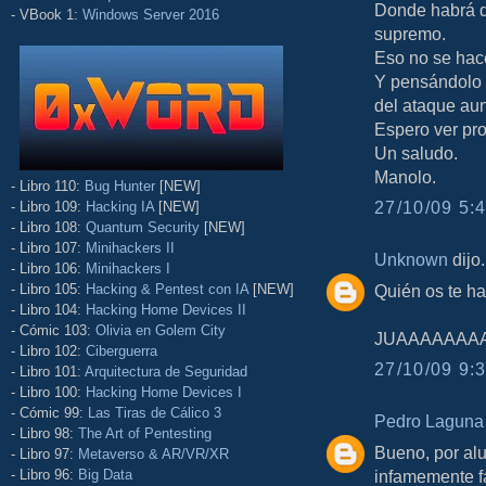
Donde habrá q
- VBook 1:
Windows Server 2016
supremo.
Eso no se hace
Y pensándolo 
del ataque aun
Espero ver pro
Un saludo.
Manolo.
- Libro 110:
Bug Hunter
[NEW]
27/10/09 5:4
- Libro 109:
Hacking IA
[NEW]
- Libro 108:
Quantum Security
[NEW]
- Libro 107:
Minihackers II
Unknown
dijo.
- Libro 106:
Minihackers I
- Libro 105:
Hacking & Pentest con IA
[NEW]
Quién os te h
- Libro 104:
Hacking Home Devices II
- Cómic 103:
Olivia en Golem City
JUAAAAAAA
- Libro 102:
Ciberguerra
27/10/09 9:3
- Libro 101:
Arquitectura de Seguridad
- Libro 100:
Hacking Home Devices I
- Cómic 99:
Las Tiras de Cálico 3
Pedro Laguna
- Libro 98:
The Art of Pentesting
Bueno, por alu
- Libro 97:
Metaverso & AR/VR/XR
- Libro 96:
Big Data
infamemente fa