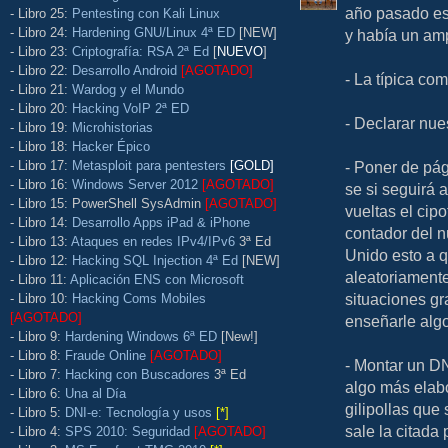
año pasado es
- Libro 25:
Pentesting con Kali Linux
- Libro 24:
Hardening GNU/Linux 4ª ED
[NEW]
y había un amp
- Libro 23:
Criptografía: RSA 2ª Ed
[
NUEVO
]
- Libro 22:
Desarrollo Android
[AGOTADO]
- La típica co
- Libro 21:
Wardog y el Mundo
- Libro 20:
Hacking VoIP 2ª ED
- Declarar nue
- Libro 19:
Microhistorias
- Libro 18:
Hacker Épico
- Libro 17:
Metasploit para pentesters
[GOLD]
- Poner de pág
- Libro 16:
Windows Server 2012
[AGOTADO]
se si seguirá a
- Libro 15: PowerShell SysAdmin
[AGOTADO]
vueltas el cipo
- Libro 14:
Desarrollo Apps iPad & iPhone
contador del 
- Libro 13:
Ataques en redes IPv4/IPv6
3ª Ed
Unido esto a 
- Libro 12:
Hacking SQL Injection 4ª Ed
[NEW]
aleatoriamente
- Libro 11:
Aplicación ENS con Microsoft
situaciones gr
- Libro 10:
Hacking Coms Mobiles
[AGOTADO]
enseñarle algo
- Libro 9:
Hardening Windows 6ª ED
[New!]
- Libro 8:
Fraude Online
[AGOTADO]
- Montar un DN
- Libro 7:
Hacking con Buscadores
3ª Ed
algo más elab
- Libro 6:
Una al Día
gilipollas que
- Libro 5:
DNI-e: Tecnología y usos
[*]
sale la citada
- Libro 4:
SPS 2010: Seguridad
[AGOTADO]