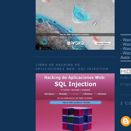
*******
-
Ward
-
Ward
-
Ward
-
Ward
Autor:
*******
LIBRO DE HACKING DE
APLICACIONES WEB: SQL INJECTION
PUBL
ETIQ
2 C