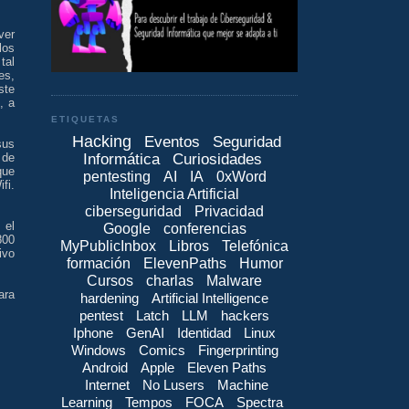
ver
los
tal
es,
ste
, a
ETIQUETAS
Hacking
Eventos
Seguridad
sus
Informática
Curiosidades
 de
que
pentesting
AI
IA
0xWord
fi.
Inteligencia Artificial
ciberseguridad
Privacidad
 el
Google
conferencias
800
MyPublicInbox
Libros
Telefónica
ivo
formación
ElevenPaths
Humor
Cursos
charlas
Malware
ara
hardening
Artificial Intelligence
pentest
Latch
LLM
hackers
Iphone
GenAI
Identidad
Linux
Windows
Comics
Fingerprinting
Android
Apple
Eleven Paths
Internet
No Lusers
Machine
Learning
Tempos
FOCA
Spectra