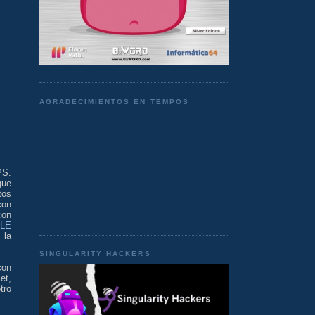
AGRADECIMIENTOS EN TEMPOS
PS.
ue
tos
con
con
LE
 la
SINGULARITY HACKERS
con
et,
tro