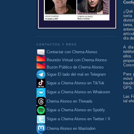
Confi
¿Qué 
sería
disti
tarea
anten
artícu
día d
CONTACTOS Y RRSS
A día
teléf
Contactar con Chema Alonso
ellos
Reunión Virtual con Chema Alonso
prop
Concre
Buzón Público de Chema Alonso
Para 
Sigue El lado del mal en Telegram
móvil
baudi
Sigue a Chema Alonso en TikTok
GPS.
Sigue a Chema Alonso en Whakoom
Las F
tal ef
Chema Alonso en Threads
Sigue a Chema Alonso en Spotify
Sigue a Chema Alonso en Twitter / X
Chema Alonso en Mastodon