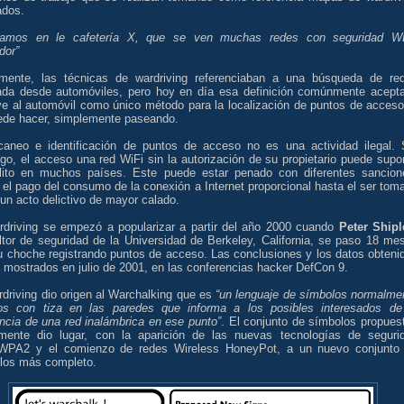
ados.
amos en le cafetería X, que se ven muchas redes con seguridad 
dor”
almente, las técnicas de wardriving referenciaban a una búsqueda de re
zada desde automóviles, pero hoy en día esa definición comúnmente acept
ye al automóvil como único método para la localización de puntos de acceso
ede hacer, simplemente paseando.
caneo e identificación de puntos de acceso no es una actividad ilegal. 
go, el acceso una red WiFi sin la autorización de su propietario puede supo
lito en muchos países. Este puede estar penado con diferentes sancion
el pago del consumo de la conexión a Internet proporcional hasta el ser tom
un acto delictivo de mayor calado.
rdriving se empezó a popularizar a partir del año 2000 cuando
Peter Shipl
ltor de seguridad de la Universidad de Berkeley, California, se paso 18 me
u choche registrando puntos de acceso. Las conclusiones y los datos obteni
 mostrados en julio de 2001, en las conferencias hacker DefCon 9.
driving dio origen al Warchalking que es
“un lenguaje de símbolos normalme
tos con tiza en las paredes que informa a los posibles interesados de
ncia de una red inalámbrica en ese punto”
. El conjunto de símbolos propues
almente dio lugar, con la aparición de las nuevas tecnologías de seguri
PA2 y el comienzo de redes Wireless HoneyPot, a un nuevo conjunto
los más completo.