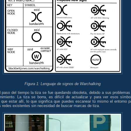
Figura 1: Lenguaje de signos de Warchalking
l paso del tiempo la tiza se fue quedando obsoleta, debido a sus problemas
nimiento. La tiza se borra, es difícil de actualizar y para ver esos símbo
 que estar allí, lo que significa que puedes escanear tú mismo el entorno p
s redes existentes sin necesidad de buscar marcas de tiza.