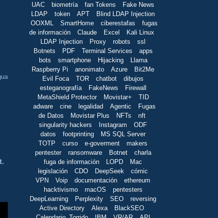
UAC
biometría
fan Tokens
Fake News
LDAP
token
APT
Blind LDAP Injection
OOXML
SmartHome
ciberestafas
fugas
de información
Claude
Excel
Kali Linux
LDAP Injection
Proxy
robots
ssl
Botnets
PDF
Terminal Services
apps
bots
smartphone
Hijacking
Llama
Raspberry Pi
anonimato
Azure
Bit2Me
gua
Evil Foca
TOR
chatbot
dibujos
esteganografía
FakeNews
Firewall
MetaShield Protector
Movistar+
TID
adware
cine
legalidad
Agentic
Fugas
de Datos
Movistar Plus
NFTs
nft
singularity hackers
Instagram
ODF
datos
footprinting
MS SQL Server
TOTP
curso
e-goverment
makers
pentester
ransomware
Botnet
charla
t.
fuga de información
LOPD
Mac
legislación
CDO
DeepSeek
cómic
VPN
Voip
documentación
ethereum
hacktivismo
macOS
pentesters
DeepLearning
Perplexity
SEO
reversing
Active Directory
Alexa
BlackSEO
Calendario_Torrido
IBM
VR/AR
API