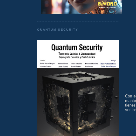
QUANTUM SECURITY
Con e
mante
tienes
ver la