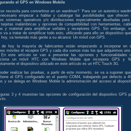
gurando el GPS en Windows Mobile
se necesita para convertirse en un wardriver? ´Para ser un autentico wardri
 necesario empezar a hablar y catalogar las posibilidades que ofrecen 
ntos sistemas operativos y/o distribuciones especialmente diseñadas para 
, tarjetas inalámbricas y opciones de compatibilidad con herramientas, cabl
as y material para amplificar señales y receptores GPS. Sin embargo, e
lo va a tratar de simplificar todo esto, utilizando para ello un dispositivo que
e hoy, va teniendo más gente a su alcance: Un móvil con GPS.
 de hoy la mayoría de fabricantes están empezando a incorporar en 
onos móviles el receptor GPS y cada día somos más los que adquirimos uno
. En este artículo se van a presentar las opciones y funcionalidades 
orciona un móvil HTC con Windows Mobile que incorpora GPS y Wi
tamente el dispositivo utilizado en este artículo es un HTC Touch 3G.
poder realizar las pruebas, a partir de este momento, se va a suponer que
 tiene el GPS configurado en el puerto COM4, trabajando por defecto a 4
os y se delega en Windows Mobile la administración del acceso al disposit
iguras 3 y 4 muestran las opciones de configuración del dispositivo GPS p
ecto.