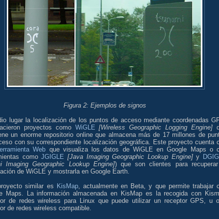
Figura 2: Ejemplos de signos
dio lugar la localización de los puntos de acceso mediante coordenadas G
acieron proyectos como
WiGLE
[Wireless Geographic Logging Engine]
q
ene un enorme repositorio online que almacena más de 17 millones de pun
ceso con su correspondiente localización geográfica. Este proyecto cuenta 
erramienta Web
que visualiza los datos de WiGLE en Google Maps o 
mientas como
JGIGLE
[Java Imaging Geographic Lookup Engine]
y
DGIG
hi Imaging Geographic Lookup Engine]
) que son clientes para recuperar
mación de WiGLE y mostrarla en Google Earth.
proyecto similar es
KisMap
, actualmente en Beta, y que permite trabajar 
e Maps. La información almacenada en KisMap es la recogida con Kism
tor de redes wireless para Linux que puede utilizar un receptor GPS, u o
or de redes wireless compatible.