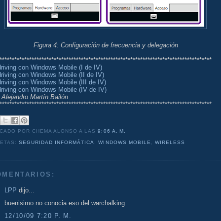
Figura 4: Configuración de frecuencia y delegación
**************************************************************************************
riving con Windows Mobile (I de IV)
riving con Windows Mobile (II de IV)
riving con Windows Mobile (III de IV)
riving con Windows Mobile (IV de IV)
 Alejandro Martín Bailón
**************************************************************************************
ICADO POR CHEMA ALONSO
A LAS
9:06 A. M.
UETAS:
SEGURIDAD INFORMÁTICA
,
WINDOWS MOBILE
,
WIRELESS
OMENTARIOS:
LPP
dijo...
buenisimo no conocia eso del warchalking
12/10/09 7:20 P. M.