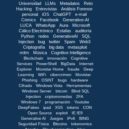
Universidad
LLMs
Metadatos
Reto
Hacking
Entrevistas
Análisis Forense
personal
iOS
ChatGPT
e-mail
Cómics
Facebook
Generative-AI
LUCA
WhatsApp
Aura
Microsoft
Cálico Electrónico
Estafas
auditoría
Python
redes
GenerativeAI
SQL
Injection
bug
twitter
Spam
Web3
Criptografía
big data
metasploit
mitm
Música
Cognitive Intelligence
Blockchain
innovación
Cognitive
Services
PowerShell
BigData
Internet
Explorer
Movistar Home
fraude
Deep
Learning
WiFi
cibercrimen
Movistar
Phishing
OSINT
bugs
hardware
Cifrado
Windows Vista
Herramientas
Windows Server
bitcoin
Blind SQL
Injection
criptomonedas
2FA
Windows 7
programación
Youtube
DeepFakes
ipad
XSS
tokens
CON
Open Source
exploit
IE IE9
Generative AI
Juegos
IPv6
BING
Seguridad Física
Bitcoins
tokenomics