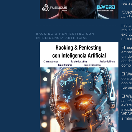
realiz
“Qued
alrede
Inici
reali
HACKING & PENTESTING CON
exclu
INTELIGENCIA ARTIFICIAL
se pu
El es
embar
un de
desde 
como 
El Wa
consu
con s
fueron
El War
escri
existe
inici
WPA/W
símbo