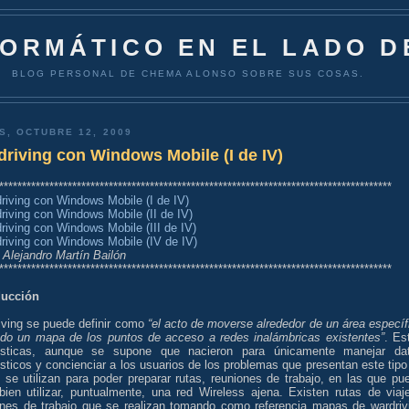
FORMÁTICO EN EL LADO D
BLOG PERSONAL DE CHEMA ALONSO SOBRE SUS COSAS.
S, OCTUBRE 12, 2009
riving con Windows Mobile (I de IV)
**************************************************************************************
riving con Windows Mobile (I de IV)
riving con Windows Mobile (II de IV)
riving con Windows Mobile (III de IV)
riving con Windows Mobile (IV de IV)
 Alejandro Martín Bailón
**************************************************************************************
ducción
iving se puede definir como
“el acto de moverse alrededor de un área específ
ndo un mapa de los puntos de acceso a redes inalámbricas existentes”
. Es
ísticas, aunque se supone que nacieron para únicamente manejar da
sticos y concienciar a los usuarios de los problemas que presentan este tipo
 se utilizan para poder preparar rutas, reuniones de trabajo, en las que pu
 bien utilizar, puntualmente, una red Wireless ajena. Existen rutas de viaj
ones de trabajo que se realizan tomando como referencia mapas de wardriv