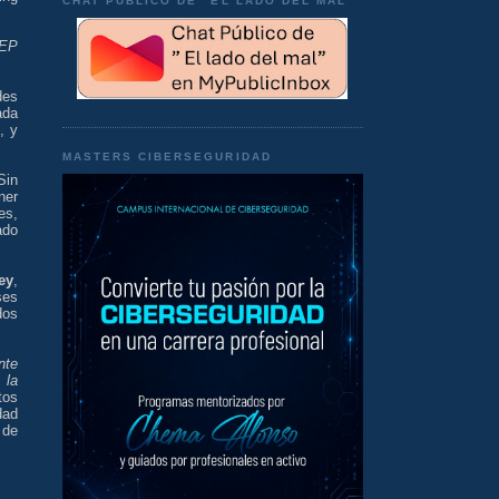
CHAT PÚBLICO DE "EL LADO DEL MAL"
WEP
des
ada
, y
MASTERS CIBERSEGURIDAD
Sin
ner
es,
ado
ey
,
ses
dos
nte
 la
tos
dad
 de