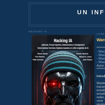
UN IN
HACKING IA
LUNE
Ward
*******
-
Ward
-
Ward
-
Ward
-
Ward
Autor:
*******
Intro
Wardr
traza
estad
estadí
redes,
venir
reuni