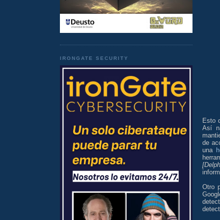
IRONGATE SECURITY
Esto 
Así n
manti
de ac
una
h
herra
[Delp
infor
Otro 
Googl
detec
detect