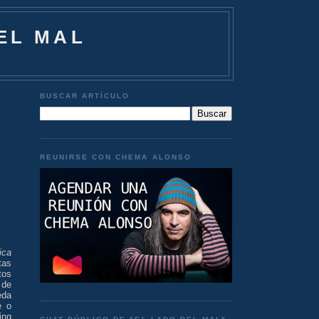
EL MAL
BUSCAR ARTÍCULO
REUNIRSE CON CHEMA ALONSO
ica
tas
tos
 de
eda
e o
ing