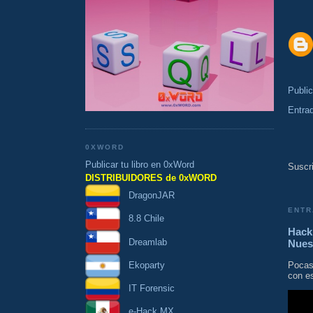
Publi
Entra
0XWORD
Publicar tu libro en 0xWord
Suscri
DISTRIBUIDORES de 0xWORD
DragonJAR
ENTR
8.8 Chile
Hacki
Dreamlab
Nues
Ekoparty
Pocas
con es
IT Forensic
e-Hack MX