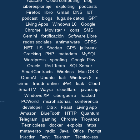
Apache
Cloud computing
blog
ciberespionaje
exploiting
podcasts
Firefox
libro
Gmail
DNS
IoT
podcast
blogs
fuga de datos
GPT
Living Apps
Windows 10
Google
Chrome
Movistar +
cons
SMS
Gemini
fortificación
Software Libre
redes sociales
antimalware
GPRS
.NET
IIS
Shodan
GPS
jailbreak
Cracking
PHP
metadata
MySQL
Wordpress
spoofing
Google Play
Oracle
Red Team
SQL Server
SmartContracts
Wireless
Mac OS X
OpenAI
Ubuntu
kali
Windows 8
e-
crime
fraude online
iPv4
leak
Cloud
SmartTV
Wayra
cloudflare
javascript
Windows XP
ciberguerra
hacked
PCWorld
microhistorias
conferencia
developer
Citrix
Faast
Living App
Amazon
BlueTooth
HTTP
Quantum
Telegram
gaming
Chrome
Troyanos
Técnicoless
docker
exploits
https
metaverso
radio
Java
Office
Prompt
Injection
Tacyt
Talentum
Técnico-less