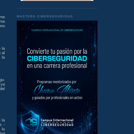
MASTERS CIBERSEGURIDAD
 me
 me
rro
 la
 al
 la
gu-
 ya
del
 la
e -
 lo
dad