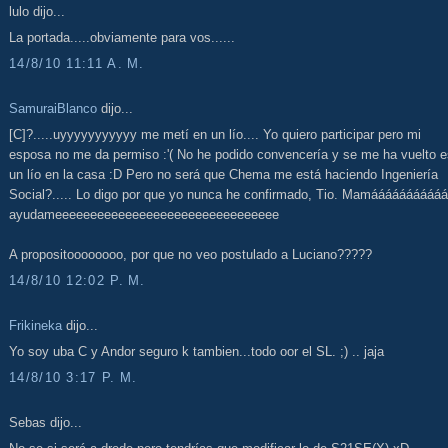
lulo dijo...
La portada.....obviamente para vos......
14/8/10 11:11 A. M.
SamuraiBlanco
dijo...
[C]?.....uyyyyyyyyyyy me metí en un lío.... Yo quiero participar pero mi
esposa no me da permiso :'( No he podido convencería y se me ha vuelto 
un lío en la casa :D Pero no será que Chema me está haciendo Ingeniería
Social?..... Lo digo por que yo nunca he confirmado, Tio. Mamáááááááááá
ayudameeeeeeeeeeeeeeeeeeeeeeeeeeeeeeee
A propositoooooooo, por que no veo postulado a Luciano?????
14/8/10 12:02 P. M.
Frikineka
dijo...
Yo soy uba C y Andor seguro k tambien...todo oor el SL. ;) .. jaja
14/8/10 3:17 P. M.
Sebas dijo...