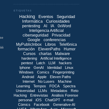
ETIQUETAS
Hacking
Eventos
Seguridad
Informática
Curiosidades
pentesting
AI
IA
0xWord
Inteligencia Artificial
ciberseguridad
Privacidad
ese
Google
conferencias
MyPublicInbox
Libros
Telefónica
ááá
formación
ElevenPaths
Humor
Cursos
charlas
Malware
hardening
Artificial Intelligence
pentest
Latch
LLM
hackers
Iphone
GenAI
Identidad
Linux
Windows
Comics
Fingerprinting
Android
Apple
Eleven Paths
Internet
No Lusers
Machine
Learning
Tempos
FOCA
Spectra
Universidad
LLMs
Metadatos
Reto
Hacking
Entrevistas
Análisis Forense
personal
iOS
ChatGPT
e-mail
Cómics
Facebook
Generative-AI