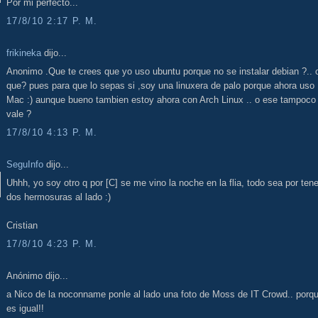
Por mi perfecto...
17/8/10 2:17 P. M.
frikineka
dijo...
Anonimo .Que te crees que yo uso ubuntu porque no se instalar debian ?.. 
que? pues para que lo sepas si ,soy una linuxera de palo porque ahora uso
Mac :) aunque bueno tambien estoy ahora con Arch Linux .. o ese tampoco 
vale ?
17/8/10 4:13 P. M.
SeguInfo
dijo...
Uhhh, yo soy otro q por [C] se me vino la noche en la flia, todo sea por tene
dos hermosuras al lado :)
Cristian
17/8/10 4:23 P. M.
Anónimo dijo...
a Nico de la noconname ponle al lado una foto de Moss de IT Crowd.. porq
es igual!!