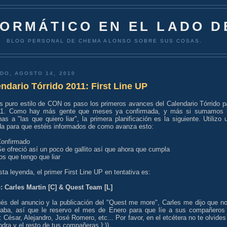
FORMÁTICO EN EL LADO D
BLOG PERSONAL DE CHEMA ALONSO SOBRE SUS COSAS.
DO, AGOSTO 14, 2010
ndario Tórrido 2011: First Line UP
s puro estilo de CON os paso los primeros avances del Calendario Tórrido p
11. Como hay más gente que meses ya confirmada, y más si sumamos 
as a "las que quiero liar", la primera planificación es la siguiente. Utilizo 
da para que estéis informados de como avanza esto:
Confirmado
Se ofreció así un poco de gallito así que ahora que cumpla
Los que tengo que liar
ta leyenda, el primer First Line UP en tentativa es:
: Carles Martin [C] & Quest Team [L]
és del anuncio y la publicación del "Quest me more", Carles me dijo que no
taba, así que le reservo el mes de Enero para que líe a sus compañeros
 César, Alejandro, José Romero, etc... Por favor, en el etcétera no te olvides
dra y el resto de tus compañeras }:))