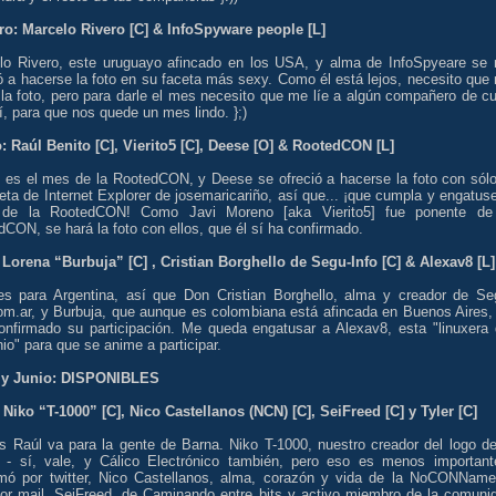
ro: Marcelo Rivero [C] & InfoSpyware people [L]
lo Rivero, este uruguayo afincado en los USA, y alma de InfoSpyeare se
ó a hacerse la foto en su faceta más sexy. Como él está lejos, necesito que
la foto, pero para darle el mes necesito que me líe a algún compañero de cu
lí, para que nos quede un mes lindo. };)
: Raúl Benito [C], Vierito5 [C], Deese [O] & RootedCON [L]
 es el mes de la RootedCON, y Deese se ofreció a hacerse la foto con sólo
ta de Internet Explorer de josemaricariño, así que... ¡que cumpla y engatuse
 de la RootedCON! Como Javi Moreno [aka Vierito5] fue ponente de
CON, se hará la foto con ellos, que él sí ha confirmado.
: Lorena “Burbuja” [C] , Cristian Borghello de Segu-Info [C] & Alexav8 [L]
 es para Argentina, así que Don Cristian Borghello, alma y creador de Se
com.ar, y Burbuja, que aunque es colombiana está afincada en Buenos Aires,
onfirmado su participación. Me queda engatusar a Alexav8, esta "linuxera 
o" para que se anime a participar.
y Junio: DISPONIBLES
 Niko “T-1000” [C], Nico Castellanos (NCN) [C], SeiFreed [C] y Tyler [C]
s Raúl va para la gente de Barna. Niko T-1000, nuestro creador del logo de
- sí, vale, y Cálico Electrónico también, pero eso es menos important
rmó por twitter, Nico Castellanos, alma, corazón y vida de la NoCONName
por mail, SeiFreed, de Caminando entre bits y activo miembro de la comuni