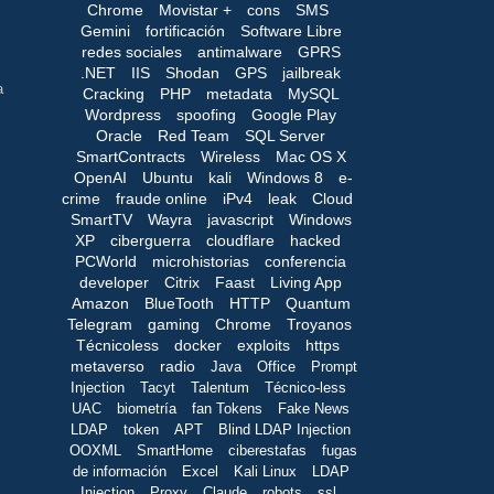
Chrome
Movistar +
cons
SMS
Gemini
fortificación
Software Libre
redes sociales
antimalware
GPRS
.NET
IIS
Shodan
GPS
jailbreak
a
Cracking
PHP
metadata
MySQL
Wordpress
spoofing
Google Play
Oracle
Red Team
SQL Server
SmartContracts
Wireless
Mac OS X
OpenAI
Ubuntu
kali
Windows 8
e-
crime
fraude online
iPv4
leak
Cloud
SmartTV
Wayra
javascript
Windows
XP
ciberguerra
cloudflare
hacked
PCWorld
microhistorias
conferencia
developer
Citrix
Faast
Living App
Amazon
BlueTooth
HTTP
Quantum
Telegram
gaming
Chrome
Troyanos
Técnicoless
docker
exploits
https
metaverso
radio
Java
Office
Prompt
Injection
Tacyt
Talentum
Técnico-less
UAC
biometría
fan Tokens
Fake News
LDAP
token
APT
Blind LDAP Injection
OOXML
SmartHome
ciberestafas
fugas
de información
Excel
Kali Linux
LDAP
Injection
Proxy
Claude
robots
ssl