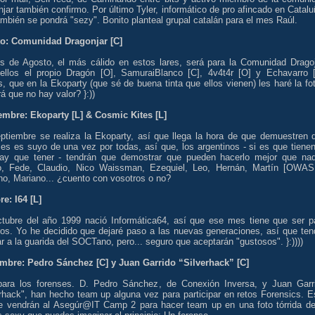
jar también confirmo. Por último Tyler, informático de pro afincado en Catalu
mbién se pondrá "sezy". Bonito planteal grupal catalán para el mes Raúl.
o: Comunidad Dragonjar [C]
s de Agosto, el más cálido en estos lares, será para la Comunidad Dragoj
 ellos el propio Dragón [O], SamuraiBlanco [C], 4v4t4r [O] y Echavarro [
 que en la Ekoparty (que sé de buena tinta que ellos vienen) les haré la fot
á que no hay valor? }:))
embre: Ekoparty [L] & Cosmic Kites [L]
ptiembre se realiza la Ekoparty, así que llega la hora de que demuestren 
es es suyo de una vez por todas, así que, los argentinos - si es que tienen
ay que tener - tendrán que demostrar que pueden hacerlo mejor que nad
, Fede, Claudio, Nico Waissman, Ezequiel, Leo, Hernán, Martín [OWAS
ho, Mariano... ¿cuento con vosotros o no?
e: I64 [L]
tubre del año 1999 nació Informática64, así que ese mes tiene que ser p
ros. Yo he decidido que dejaré paso a las nuevas generaciones, así que ten
ar a la guarida del SOCTano, pero... seguro que aceptarán "gustosos". }:))))
mbre: Pedro Sánchez [C] y Juan Garrido “Silverhack” [C]
ara los forenses. D. Pedro Sánchez, de Conexión Inversa, y Juan Garr
erhack", han hecho team up alguna vez para participar en retos Forensics. E
e vendrán al Asegúr@IT Camp 2 para hacer team up en una foto tórrida de