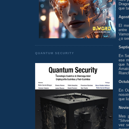
Dragon
que ta
Agost
El me
entre
Vamos,
¿o ser
Septi
QUANTUM SECURITY
En Se
ese m
que h
Amato
Rianc
Octubr
En Oc
nosot
que li
Novie
Mes p
"Silv
vez s