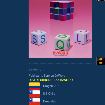
0XWORD
Publicar tu libro en 0xWord
DISTRIBUIDORES de 0xWORD
DragonJAR
8.8 Chile
Dreamlab