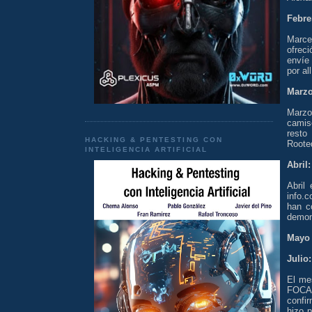
Febre
Marce
ofreci
envíe 
por al
Marzo
Marzo
camise
resto
HACKING & PENTESTING CON
Rooted
INTELIGENCIA ARTIFICIAL
Abril
Abril
info.
han c
demoni
Mayo 
Julio:
El me
FOCA 
confi
hizo 