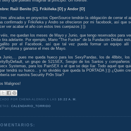
sexy que puedes imaginar al principio: Un forense.
mbre: Raúl Benito [C], Frikiñeka [O] y Andor [O]
tres afincados en proyectos OpenSource tendrán la obligación de cerrar el a
ha confirmado y Frikiñeka y Andro se ofrecieron por mi facebook, así que s
cer ver acabar el año con estos tres cuerpazos }:))
véis, me quedan los meses de Mayo y Junio, que tengo reservados para ver
o tira adelante. Por ejemplo, Mario "The Fucker" de la Fundación Dédalo est
allito por el Facebook, así que tal vez pueda formar un equipo allí
a/Pamplona y ganarse el mes de Mayo.
a Junio,... pues me queda hueco para los SexyPandas, los de 48bitx, los
rityByDefault, un grupo de S21SEX, Sexgio de los Santos y compañeros
secx Systemas, para los PainSEX o el que se deje líar. Todo aquel que qui
cipar tendrá su hueco... y no olvidéis que queda la PORTADA }:)) ¿Quién cre
bería ser nuestra Security Pr0n Star?
os Malignos!
ICADO POR CHEMA ALONSO
A LAS
10:22 A. M.
UETAS:
CALENDARIO_TORRIDO
COMENTARIOS: