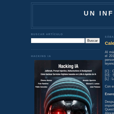
UN IN
BUSCAR ARTÍCULO
SÁBA
Cale
Al má
el 20
HACKING IA
person
leyen
[C] : 
[O] : 
[L] : 
Con es
Enero
Despu
impor
Quest:
Alexan