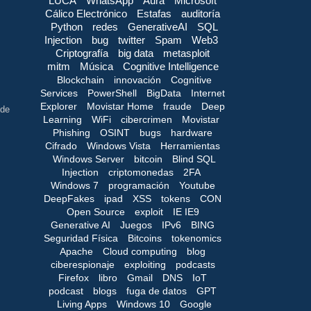
LUCA
WhatsApp
Aura
Microsoft
Cálico Electrónico
Estafas
auditoría
Python
redes
GenerativeAI
SQL
Injection
bug
twitter
Spam
Web3
Criptografía
big data
metasploit
mitm
Música
Cognitive Intelligence
Blockchain
innovación
Cognitive
Services
PowerShell
BigData
Internet
Explorer
Movistar Home
fraude
Deep
 de
Learning
WiFi
cibercrimen
Movistar
Phishing
OSINT
bugs
hardware
Cifrado
Windows Vista
Herramientas
Windows Server
bitcoin
Blind SQL
Injection
criptomonedas
2FA
Windows 7
programación
Youtube
DeepFakes
ipad
XSS
tokens
CON
Open Source
exploit
IE IE9
Generative AI
Juegos
IPv6
BING
Seguridad Física
Bitcoins
tokenomics
Apache
Cloud computing
blog
ciberespionaje
exploiting
podcasts
Firefox
libro
Gmail
DNS
IoT
podcast
blogs
fuga de datos
GPT
Living Apps
Windows 10
Google