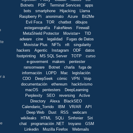
Botnets
PDF
Terminal Services
apps
bots
smartphone
Hijacking
Llama
Raspberry Pi
anonimato
Azure
Bit2Me
Evil Foca
TOR
chatbot
dibujos
esteganografía
FakeNews
Firewall
o
MetaShield Protector
Movistar+
TID
adware
cine
legalidad
Fugas de Datos
te
Movistar Plus
NFTs
nft
singularity
hackers
Agentic
Instagram
ODF
datos
footprinting
MS SQL Server
TOTP
curso
e-goverment
makers
pentester
ransomware
Botnet
charla
fuga de
información
LOPD
Mac
legislación
r a
CDO
DeepSeek
cómic
VPN
Voip
documentación
ethereum
hacktivismo
macOS
pentesters
DeepLearning
Perplexity
SEO
reversing
Active
Directory
Alexa
BlackSEO
Calendario_Torrido
IBM
VR/AR
API
Deep Web
Dust
RSS
webcam
wikileaks
HTML
SQLi
Sinfonier
Siri
ue
chat
programación .NET
troyano
GSM
Linkedin
Mozilla Firefox
Webmails