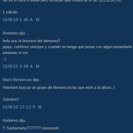
No se si será a drede pero tendrías que modificar lo de S21SE(X) xD
1 saludo.
15/8/10 1:46 A. M.
Anónimo dijo...
hola soy la linuxera del demonio!!
jajaja, confirmo siempre y cuando no tenga que posar con algun estandarte
windows ni ms
;-)
15/8/10 2:58 A. M.
Mario Berdonces
dijo...
Intentaré buscar un grupo de Navarricos/as que esté a la altura ;)
Saludos!!
15/8/10 12:12 P. M.
Anónimo dijo...
Y Santamarta??????? oooooooh