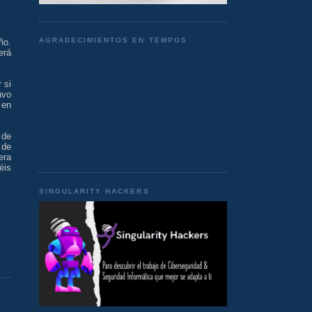
AGRADECIMIENTOS EN TEMPOS
ño.
erá
 si
uvo
 en
 de
 de
era
éis
SINGULARITY HACKERS