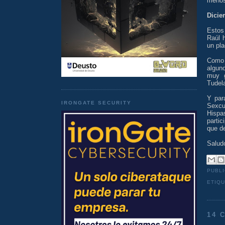
menos 
Dicie
Estos 
Raúl 
un pla
Como 
algun
muy g
Tudel
Y par
IRONGATE SECURITY
Sexcu
Hispa
parti
que de
Salud
PUBL
ETIQ
14 