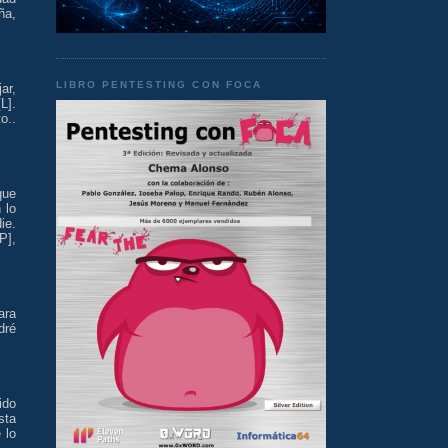
ña,
LIBRO PENTESTING CON FOCA
ar,
L].
o..
que
 lo
ie.
P],
ara
dré
ido
sta
 lo