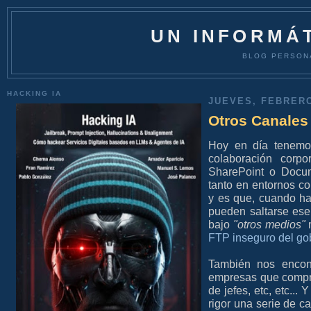
UN INFORMÁT
BLOG PERSON
HACKING IA
JUEVES, FEBRERO
Otros Canales
Hoy en día tenemo
colaboración corp
SharePoint o Docu
tanto en entornos c
y es que, cuando h
pueden saltarse es
bajo
"otros medios"
m
FTP inseguro del go
También nos encont
empresas que compra
de jefes, etc, etc...
rigor una serie de c