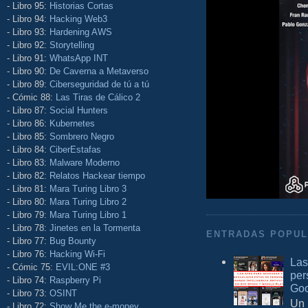
- Libro 95:
Historias Cortas
- Libro 94:
Hacking Web3
- Libro 93:
Hardening AWS
- Libro 92:
Storytelling
- Libro 91:
WhatsApp INT
- Libro 90:
De Caverna a Metaverso
- Libro 89:
Ciberseguridad de tú a tú
- Cómic 88:
Las Tiras de Cálico 2
- Libro 87:
Social Hunters
- Libro 86:
Kubernetes
- Libro 85:
Sombrero Negro
- Libro 84:
CiberEstafas
- Libro 83:
Malware Moderno
- Libro 82:
Relatos Hackear tiempo
- Libro 81:
Mara Turing Libro 3
- Libro 80:
Mara Turing Libro 2
- Libro 79:
Mara Turing Libro 1
- Libro 78:
Jinetes en la Tormenta
ENTRADAS POPU
- Libro 77:
Bug Bounty
- Libro 76:
Hacking Wi-Fi
Las
- Cómic 75:
EVIL:ONE #3
per
- Libro 74:
Raspberry Pi
Goo
- Libro 73:
OSINT
Un 
- Libro 72:
Show Me the e-money