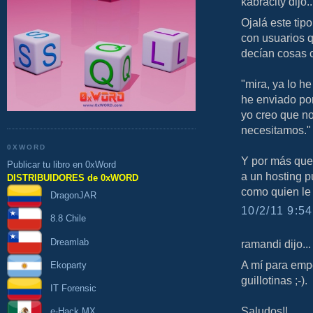
kabracity dijo..
Ojalá este tip
con usuarios q
decían cosas 
"mira, ya lo he
he enviado po
yo creo que n
necesitamos."
0XWORD
Y por más que l
Publicar tu libro en 0xWord
a un hosting pú
DISTRIBUIDORES de 0xWORD
como quien le 
DragonJAR
10/2/11 9:54
8.8 Chile
Dreamlab
ramandi dijo...
A mí para empe
Ekoparty
guillotinas ;-).
IT Forensic
Saludos!!
e-Hack MX