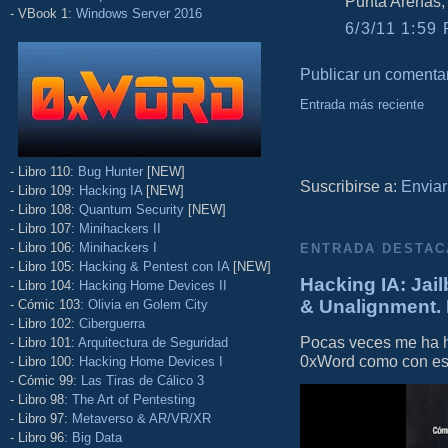
Punta Arenas,
- VBook 1:
Windows Server 2016
6/3/11 1:59 
Publicar un comenta
Entrada más reciente
- Libro 110:
Bug Hunter
[NEW]
Suscribirse a:
Enviar
- Libro 109:
Hacking IA
[NEW]
- Libro 108:
Quantum Security
[NEW]
- Libro 107:
Minihackers II
- Libro 106:
Minihackers I
ENTRADA DESTAC
- Libro 105:
Hacking & Pentest con IA
[NEW]
Hacking IA: Jail
- Libro 104:
Hacking Home Devices II
& Unalignment. 
- Cómic 103:
Olivia en Golem City
- Libro 102:
Ciberguerra
Pocas veces me ha he
- Libro 101:
Arquitectura de Seguridad
0xWord como con este 
- Libro 100:
Hacking Home Devices I
- Cómic 99:
Las Tiras de Cálico 3
- Libro 98:
The Art of Pentesting
- Libro 97:
Metaverso & AR/VR/XR
- Libro 96:
Big Data