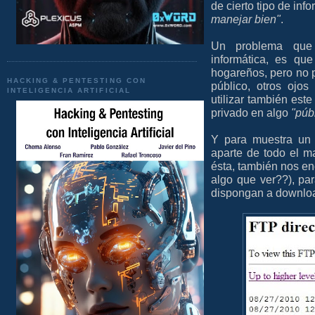
de cierto tipo de in
manejar bien"
.
Un problema que
informática, es qu
hogareños, pero no p
HACKING & PENTESTING CON
público, otros ojos 
INTELIGENCIA ARTIFICIAL
utilizar también est
privado en algo
"púb
Y para muestra un 
aparte de todo el m
ésta, también nos e
algo que ver??), pa
dispongan a download