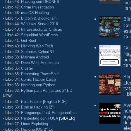
- Libro 48:
Hacking con DRONES
Inc
- Libro 47:
Crime Investigation
lla
- Libro 46:
macOS Hacking
- Libro 45:
Bitcoin & Blockchain
Bli
- Libro 44:
Windows Server 2016
Con
- Libro 43:
Infraestructuras Críticas
est
- Libro 42:
Seguridad WordPress
Com
- Libro 41:
Got Root
- Libro 40:
Hacking Web Tech
Goo
- Libro 39:
Sinfonier: CyberINT
Hay
- Libro 38:
Malware Android
per
- Libro 37:
Deep Web: Anonimato
tie
- Libro 36:
Cluster
- Libro 35:
Pentesting PowerShell
Bli
- Libro 34:
Cómic Hacker Épico
Lle
- Libro 33:
Hacking con Python
tra
- Libro 32:
Python para Pentesters 2ª ED
, B
NEW
- Libro 31:
Epic Hacker [English PDF]
Ave
- Libro 30:
Ethical Hacking
[2ª]
núm
- Libro 29:
Esteganografía & Estegoanálisis
Aye
- Libro 28:
Pentesting con FOCA
[
SILVER
]
de 
- Libro 27:
Linux Exploiting
ele
- Libro 26:
Hacking IOS 2ª Ed