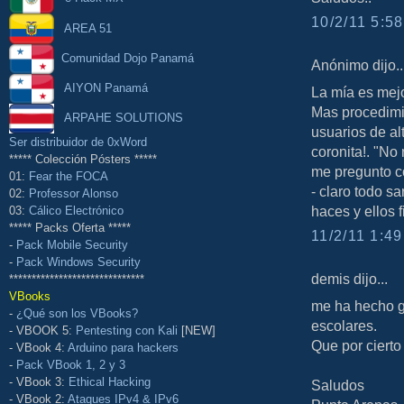
10/2/11 5:58
AREA 51
Comunidad Dojo Panamá
Anónimo dijo..
AIYON Panamá
La mía es mejor
Mas procedimi
ARPAHE SOLUTIONS
usuarios de al
Ser distribuidor de 0xWord
coronita!. "No
***** Colección Pósters *****
me pregunto c
01:
Fear the FOCA
- claro todo s
02:
Professor Alonso
haces y ellos 
03:
Cálico Electrónico
***** Packs Oferta *****
11/2/11 1:49
-
Pack Mobile Security
-
Pack Windows Security
demis dijo...
******************************
VBooks
me ha hecho gr
-
¿Qué son los VBooks?
escolares.
- VBOOK 5:
Pentesting con Kali
[NEW]
Que por cierto
- VBook 4:
Arduino para hackers
-
Pack VBook 1, 2 y 3
- VBook 3:
Ethical Hacking
Saludos
- VBook 2:
Ataques IPv4 & IPv6