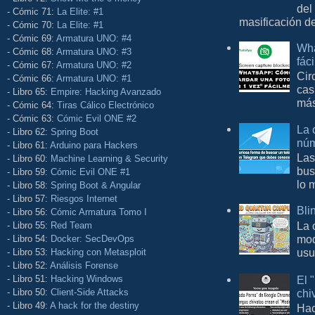
del
- Cómic 71:
La Elite: #1
masificación d
- Cómic 70:
La Elite: #1
- Cómic 69:
Armatura UNO: #4
Wha
- Cómic 68:
Armatura UNO: #3
fác
- Cómic 67:
Armatura UNO: #2
Cir
- Cómic 66:
Armatura UNO: #1
cas
- Libro 65:
Empire: Hacking Avanzado
más
- Cómic 64:
Tiras Cálico Electrónico
- Cómic 63:
Cómic Evil ONE #2
La 
- Libro 62:
Spring Boot
núm
- Libro 61:
Arduino para Hackers
Las
- Libro 60:
Machine Learning & Security
bus
- Libro 59:
Cómic Evil ONE #1
lo 
- Libro 58:
Spring Boot & Angular
- Libro 57:
Riesgos Internet
Bli
- Libro 56:
Cómic Armatura Tomo I
La 
- Libro 55:
Red Team
mod
- Libro 54:
Docker: SecDevOps
usu
- Libro 53:
Hacking con Metasploit
- Libro 52:
Análisis Forense
El 
- Libro 51:
Hacking Windows
chi
- Libro 50:
Client-Side Attacks
- Libro 49:
A hack for the destiny
Hac