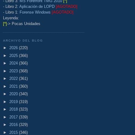
- Libro 3:
MS Forefront TMG 2010
[*]
- Libro 2:
Aplicación de LOPD
[AGOTADO]
- Libro 1:
Forense Windows
[AGOTADO]
Leyenda:
[*]
-> Pocas Unidades
ARCHIVO DEL BLOG
►
2026
(220)
►
2025
(366)
►
2024
(366)
►
2023
(368)
►
2022
(361)
►
2021
(360)
►
2020
(340)
►
2019
(319)
►
2018
(323)
►
2017
(339)
►
2016
(329)
►
2015
(346)