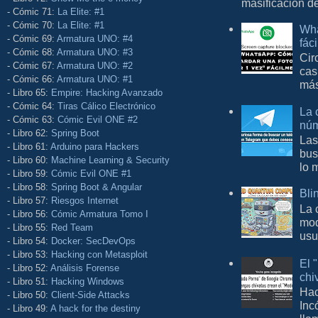
masificación d
- Cómic 71:
La Elite: #1
- Cómic 70:
La Elite: #1
Wha
- Cómic 69:
Armatura UNO: #4
fác
- Cómic 68:
Armatura UNO: #3
Cir
- Cómic 67:
Armatura UNO: #2
cas
- Cómic 66:
Armatura UNO: #1
más
- Libro 65:
Empire: Hacking Avanzado
- Cómic 64:
Tiras Cálico Electrónico
La 
- Cómic 63:
Cómic Evil ONE #2
núm
- Libro 62:
Spring Boot
Las
- Libro 61:
Arduino para Hackers
bus
- Libro 60:
Machine Learning & Security
lo 
- Libro 59:
Cómic Evil ONE #1
- Libro 58:
Spring Boot & Angular
Bli
- Libro 57:
Riesgos Internet
La 
- Libro 56:
Cómic Armatura Tomo I
mod
- Libro 55:
Red Team
usu
- Libro 54:
Docker: SecDevOps
- Libro 53:
Hacking con Metasploit
El 
- Libro 52:
Análisis Forense
chi
- Libro 51:
Hacking Windows
Hac
- Libro 50:
Client-Side Attacks
Inc
- Libro 49:
A hack for the destiny