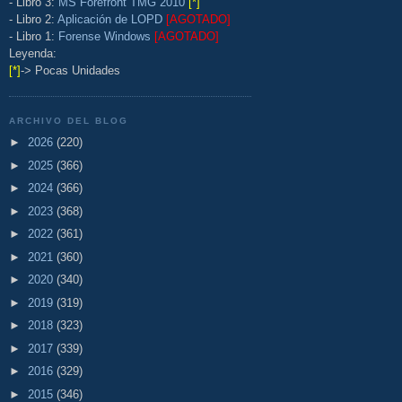
- Libro 3:
MS Forefront TMG 2010
[*]
- Libro 2:
Aplicación de LOPD
[AGOTADO]
- Libro 1:
Forense Windows
[AGOTADO]
Leyenda:
[*]
-> Pocas Unidades
ARCHIVO DEL BLOG
►
2026
(220)
►
2025
(366)
►
2024
(366)
►
2023
(368)
►
2022
(361)
►
2021
(360)
►
2020
(340)
►
2019
(319)
►
2018
(323)
►
2017
(339)
►
2016
(329)
►
2015
(346)