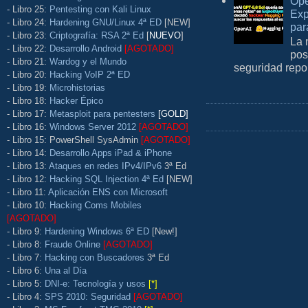
Ope
- Libro 25:
Pentesting con Kali Linux
Exp
- Libro 24:
Hardening GNU/Linux 4ª ED
[NEW]
par
- Libro 23:
Criptografía: RSA 2ª Ed
[
NUEVO
]
La 
- Libro 22:
Desarrollo Android
[AGOTADO]
pos
- Libro 21:
Wardog y el Mundo
seguridad repo
- Libro 20:
Hacking VoIP 2ª ED
- Libro 19:
Microhistorias
- Libro 18:
Hacker Épico
- Libro 17:
Metasploit para pentesters
[GOLD]
- Libro 16:
Windows Server 2012
[AGOTADO]
- Libro 15: PowerShell SysAdmin
[AGOTADO]
- Libro 14:
Desarrollo Apps iPad & iPhone
- Libro 13:
Ataques en redes IPv4/IPv6
3ª Ed
- Libro 12:
Hacking SQL Injection 4ª Ed
[NEW]
- Libro 11:
Aplicación ENS con Microsoft
- Libro 10:
Hacking Coms Mobiles
[AGOTADO]
- Libro 9:
Hardening Windows 6ª ED
[New!]
- Libro 8:
Fraude Online
[AGOTADO]
- Libro 7:
Hacking con Buscadores
3ª Ed
- Libro 6:
Una al Día
- Libro 5:
DNI-e: Tecnología y usos
[*]
- Libro 4:
SPS 2010: Seguridad
[AGOTADO]