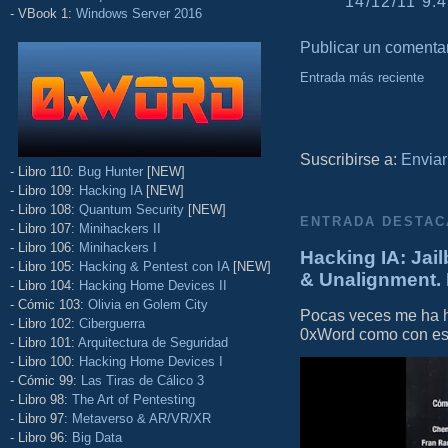
14/12/11 9:4
- VBook 1:
Windows Server 2016
Publicar un comenta
Entrada más reciente
Suscribirse a:
Enviar
- Libro 110:
Bug Hunter
[NEW]
- Libro 109:
Hacking IA
[NEW]
- Libro 108:
Quantum Security
[NEW]
ENTRADA DESTAC
- Libro 107:
Minihackers II
- Libro 106:
Minihackers I
Hacking IA: Jail
- Libro 105:
Hacking & Pentest con IA
[NEW]
& Unalignment. 
- Libro 104:
Hacking Home Devices II
- Cómic 103:
Olivia en Golem City
Pocas veces me ha he
- Libro 102:
Ciberguerra
0xWord como con este 
- Libro 101:
Arquitectura de Seguridad
- Libro 100:
Hacking Home Devices I
- Cómic 99:
Las Tiras de Cálico 3
- Libro 98:
The Art of Pentesting
- Libro 97:
Metaverso & AR/VR/XR
- Libro 96:
Big Data