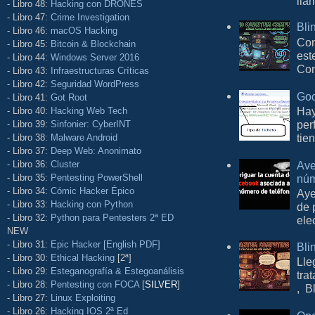
lla
- Libro 48:
Hacking con DRONES
- Libro 47:
Crime Investigation
Bli
- Libro 46:
macOS Hacking
Con
- Libro 45:
Bitcoin & Blockchain
est
- Libro 44:
Windows Server 2016
Com
- Libro 43:
Infraestructuras Críticas
- Libro 42:
Seguridad WordPress
Goo
- Libro 41:
Got Root
Hay
- Libro 40:
Hacking Web Tech
per
- Libro 39:
Sinfonier: CyberINT
tie
- Libro 38:
Malware Android
- Libro 37:
Deep Web: Anonimato
- Libro 36:
Cluster
Ave
- Libro 35:
Pentesting PowerShell
núm
- Libro 34:
Cómic Hacker Épico
Aye
- Libro 33:
Hacking con Python
de 
- Libro 32:
Python para Pentesters 2ª ED
ele
NEW
- Libro 31:
Epic Hacker [English PDF]
Bli
- Libro 30:
Ethical Hacking
[2ª]
Lle
- Libro 29:
Esteganografía & Estegoanálisis
tra
- Libro 28:
Pentesting con FOCA
[
SILVER
]
, B
- Libro 27:
Linux Exploiting
- Libro 26:
Hacking IOS 2ª Ed