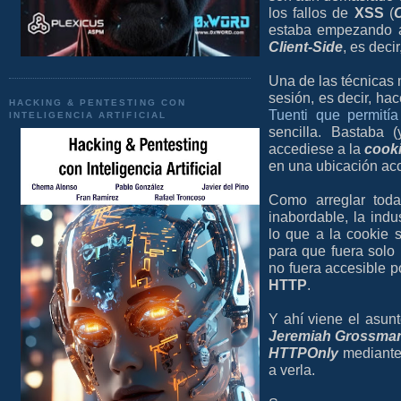
los fallos de
XSS
(
C
estaba empezando a
Client-Side
, es deci
Una de las técnicas 
sesión, es decir, ha
HACKING & PENTESTING CON
Tuenti que permitía
INTELIGENCIA ARTIFICIAL
sencilla. Bastaba 
accediese a la
cook
en una ubicación ac
Como arreglar toda
inabordable, la indus
lo que a la cookie
para que fuera solo
no fuera accesible 
HTTP
.
Y ahí viene el asun
Jeremiah Grossma
HTTPOnly
mediante
a verla.