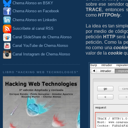
Chema Alonso en BSKY
sobre ese servidor q
TRACE
, entonces 
Chema Alonso en Facebook
como
HTTPOnly
.
Chema Alonso en Linkedin
La idea es tan simpl
Suscríbete al canal RSS
por medio de códi
petición
HTTP
será 
Canal SlideShare de Chema Alonso
petición. Como la p
Canal YouTube de Chema Alonso
no como una
cookie
valor de la
cookie
qu
Canal Instagram de Chema Alonso
LIBRO "HACKING WEB TECHNOLOGIES"