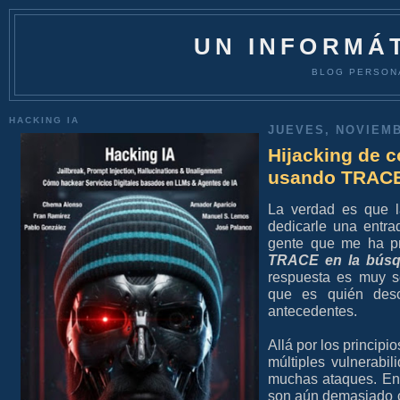
UN INFORMÁT
BLOG PERSON
HACKING IA
JUEVES, NOVIEMB
Hijacking de 
usando TRAC
La verdad es que l
dedicarle una entr
gente que me ha p
TRACE en la búsq
respuesta es muy se
que es quién des
antecedentes.
Allá por los principi
múltiples vulnerabi
muchas ataques. Ent
son aún demasiado 