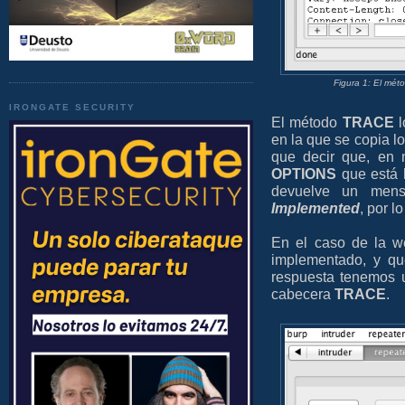
Figura 1: El mé
IRONGATE SECURITY
El método
TRACE
l
en la que se copia l
que decir que, en 
OPTIONS
que está 
devuelve un men
Implemented
, por l
En el caso de la 
implementado, y q
respuesta tenemos 
cabecera
TRACE
.