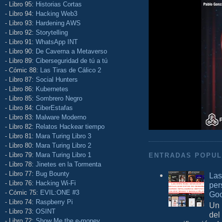
- Libro 95:
Historias Cortas
- Libro 94:
Hacking Web3
- Libro 93:
Hardening AWS
- Libro 92:
Storytelling
- Libro 91:
WhatsApp INT
- Libro 90:
De Caverna a Metaverso
- Libro 89:
Ciberseguridad de tú a tú
- Cómic 88:
Las Tiras de Cálico 2
- Libro 87:
Social Hunters
- Libro 86:
Kubernetes
- Libro 85:
Sombrero Negro
- Libro 84:
CiberEstafas
- Libro 83:
Malware Moderno
- Libro 82:
Relatos Hackear tiempo
- Libro 81:
Mara Turing Libro 3
- Libro 80:
Mara Turing Libro 2
- Libro 79:
Mara Turing Libro 1
ENTRADAS POPU
- Libro 78:
Jinetes en la Tormenta
- Libro 77:
Bug Bounty
Las
- Libro 76:
Hacking Wi-Fi
per
- Cómic 75:
EVIL:ONE #3
Goo
- Libro 74:
Raspberry Pi
Un 
- Libro 73:
OSINT
del
- Libro 72:
Show Me the e-money