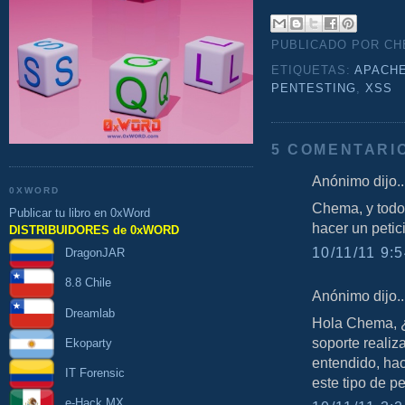
PUBLICADO POR C
ETIQUETAS:
APACH
PENTESTING
,
XSS
5 COMENTARI
Anónimo dijo..
0XWORD
Chema, y todo
Publicar tu libro en 0xWord
hacer un peti
DISTRIBUIDORES de 0xWORD
10/11/11 9:5
DragonJAR
8.8 Chile
Anónimo dijo..
Dreamlab
Hola Chema, ¿
soporte reali
Ekoparty
entendido, ha
IT Forensic
este tipo de p
e-Hack MX