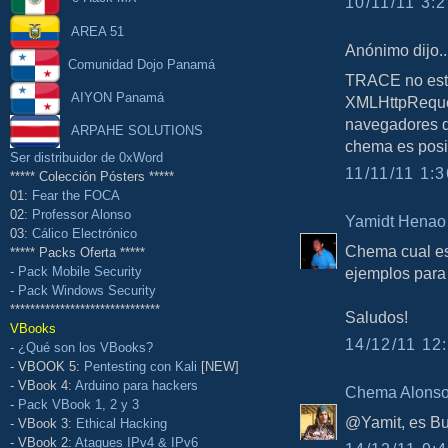
10/11/11 3:2
AREA 51
Anónimo dijo..
Comunidad Dojo Panamá
TRACE no está
AIYON Panamá
XMLHttpRequest
navegadores q
ARPAHE SOLUTIONS
chema es posib
Ser distribuidor de 0xWord
11/11/11 1:3
***** Colección Pósters *****
01:
Fear the FOCA
02:
Professor Alonso
Yamidt Henao
03:
Cálico Electrónico
Chema cual es
***** Packs Oferta *****
ejemplos para 
-
Pack Mobile Security
-
Pack Windows Security
******************************
Saludos!
VBooks
14/12/11 12:
-
¿Qué son los VBooks?
- VBOOK 5:
Pentesting con Kali
[NEW]
- VBook 4:
Arduino para hackers
Chema Alons
-
Pack VBook 1, 2 y 3
@Yamit, es Bur
- VBook 3:
Ethical Hacking
- VBook 2:
Ataques IPv4 & IPv6