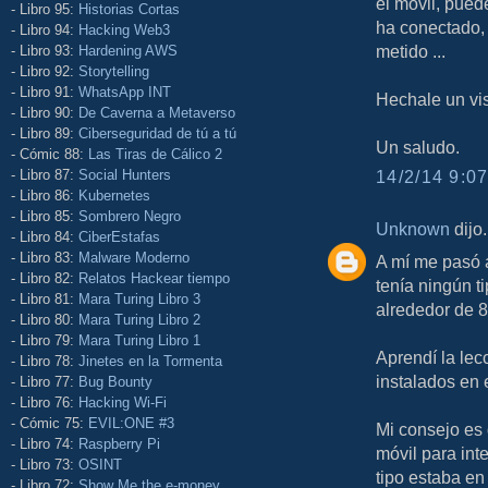
el movil, pued
- Libro 95:
Historias Cortas
ha conectado, 
- Libro 94:
Hacking Web3
metido ...
- Libro 93:
Hardening AWS
- Libro 92:
Storytelling
- Libro 91:
WhatsApp INT
Hechale un vi
- Libro 90:
De Caverna a Metaverso
- Libro 89:
Ciberseguridad de tú a tú
Un saludo.
- Cómic 88:
Las Tiras de Cálico 2
- Libro 87:
Social Hunters
14/2/14 9:07
- Libro 86:
Kubernetes
- Libro 85:
Sombrero Negro
Unknown
dijo.
- Libro 84:
CiberEstafas
- Libro 83:
Malware Moderno
A mí me pasó 
- Libro 82:
Relatos Hackear tiempo
tenía ningún t
- Libro 81:
Mara Turing Libro 3
alrededor de 8
- Libro 80:
Mara Turing Libro 2
- Libro 79:
Mara Turing Libro 1
Aprendí la lec
- Libro 78:
Jinetes en la Tormenta
instalados en e
- Libro 77:
Bug Bounty
- Libro 76:
Hacking Wi-Fi
- Cómic 75:
EVIL:ONE #3
Mi consejo es 
- Libro 74:
Raspberry Pi
móvil para int
- Libro 73:
OSINT
tipo estaba en
- Libro 72:
Show Me the e-money