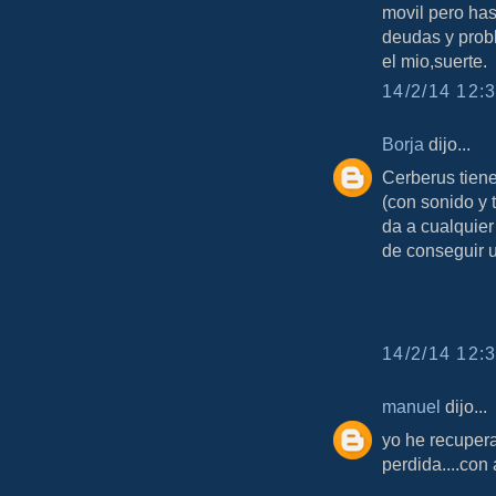
movil pero has
deudas y prob
el mio,suerte.
14/2/14 12:3
Borja
dijo...
Cerberus tien
(con sonido y 
da a cualquier
de conseguir 
14/2/14 12:3
manuel
dijo...
yo he recupera
perdida....con 