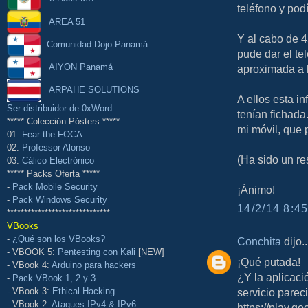
teléfono y pod
AREA 51
Y al cabo de 4
Comunidad Dojo Panamá
pude dar el te
AIYON Panamá
aproximada a 
ARPAHE SOLUTIONS
A ellos esta i
Ser distribuidor de 0xWord
tenían fichada
***** Colección Pósters *****
mi móvil, que p
01:
Fear the FOCA
02:
Professor Alonso
(Ha sido un re
03:
Cálico Electrónico
***** Packs Oferta *****
-
Pack Mobile Security
¡Ánimo!
-
Pack Windows Security
14/2/14 8:45
******************************
VBooks
-
¿Qué son los VBooks?
Conchita
dijo..
- VBOOK 5:
Pentesting con Kali
[NEW]
¡Qué putada!
- VBook 4:
Arduino para hackers
¿Y la aplicac
-
Pack VBook 1, 2 y 3
servicio parec
- VBook 3:
Ethical Hacking
- VBook 2:
Ataques IPv4 & IPv6
https://play.g