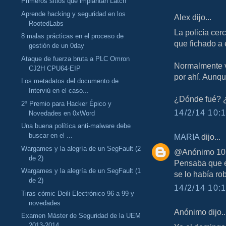
Primeros sitios que implantan Latch
Aprende hacking y seguridad en los
Alex dijo...
RootedLabs
La policía cer
8 malas prácticas en el proceso de
que fichado a e
gestión de un 0day
Ataque de fuerza bruta a PLC Omron
Normalmente v
CJ2H CPU64-EIP
por ahí. Aunqu
Los metadatos del documento de
Interviú en el caso...
¿Dónde fué? ¿
2º Premio para Hacker Épico y
14/2/14 10:1
Novedades en 0xWord
Una buena política anti-malware debe
buscar en el ...
MARIA
dijo...
Wargames y la alegría de un SegFault (2
@Anónimo 10:1
de 2)
Pensaba que er
Wargames y la alegría de un SegFault (1
se lo había ro
de 2)
14/2/14 10:1
Tiras cómic Deili Electrónico 96 a 99 y
novedades
Anónimo dijo..
Examen Máster de Seguridad de la UEM
2013-2014