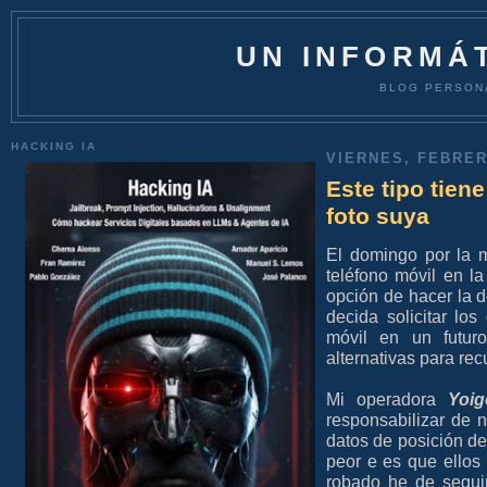
UN INFORMÁT
BLOG PERSON
HACKING IA
VIERNES, FEBRER
Este tipo tien
foto suya
El domingo por la 
teléfono móvil en l
opción de hacer la 
decida solicitar lo
móvil en un futuro
alternativas para rec
Mi operadora
Yoig
responsabilizar de 
datos de posición de 
peor e es que ellos
robado he de segu