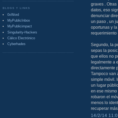
graves . Otras
BLOGS Y LINKS
datos, eso sign
0xWord
denunciar dire
MyPublicInbox
un paso , un 
MyPublicimpact
oportunas y la 
Singularity-Hackers
requerimiento
Cálico Electrónico
Cyberhades
Segundo, la po
sepas la posic
que ellos no 
legalmente a e
directamente p
Tampoco van a
simple móvil. 
un lugar públic
en ese mismo m
robaron el móvi
menos lo ident
recuperar más
14/2/14 11:0