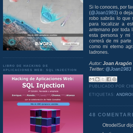
Si lo conoces, por fa
(
@Joan1983
) o dej
robo sabrás lo que 
para localizar a es
antemano por toda l
esta persona y mi 
correrá de mi parte
como mi eterno agr
ladrones.
Autor:
Joan Aragón
LIBRO DE HACKING DE
Twitter:
@Joan1983
APLICACIONES WEB: SQL INJECTION
PUBLICADO POR C
ETIQUETAS:
ANDRO
48 COMENTAR
OtrodelSur dijo