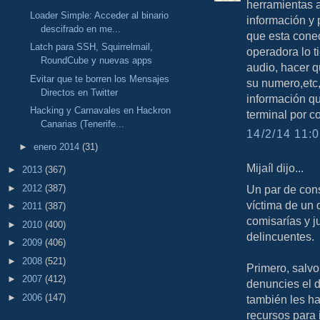
herramientas 
Loader Simple: Acceder al binario
información y 
descifrado en me...
que esta conec
Latch para SSH, Squirrelmail,
operadora lo t
RoundCube y nuevas apps
audio, hacer qu
Evitar que te borren los Mensajes
su numero,etc,
Directos en Twitter
información qu
Hacking y Carnavales en Hackron
terminal por c
Canarias (Tenerife...
14/2/14 11:0
►
enero 2014
(31)
Mijaíl dijo...
►
2013
(367)
►
2012
(387)
Un par de con
víctima de un 
►
2011
(387)
comisarías y j
►
2010
(400)
delincuentes.
►
2009
(406)
►
2008
(521)
Primero, salvo
►
2007
(412)
denuncies el de
►
2006
(147)
también les ha
recursos para