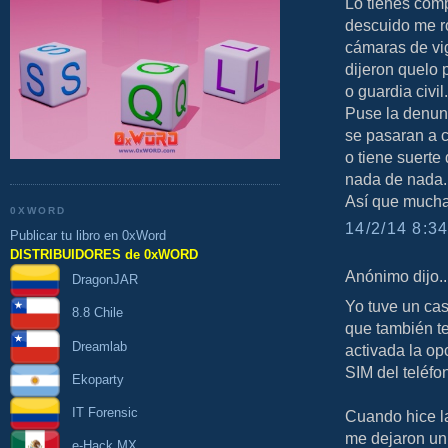
Lo tienes comp
descuido me ro
cámaras de vig
dijeron quelo 
o guardia civil.
Puse la denun
se pasaran a c
o tiene suerte
nada de nada.
Así que mucha
0XWORD
14/2/14 8:34
Publicar tu libro en 0xWord
DISTRIBUIDORES de 0xWORD
Anónimo dijo..
DragonJAR
Yo tuve un cas
8.8 Chile
que también te
Dreamlab
activada la o
SIM del teléfo
Ekoparty
IT Forensic
Cuando hice la
me dejaron un 
e-Hack MX