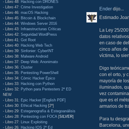
- Libro 48:
Hacking con DRONES
- Libro 47:
Crime Investigation
Ender
dijo...
- Libro 46:
macOS Hacking
Estimado Joan
- Libro 45:
Bitcoin & Blockchain
- Libro 44:
Windows Server 2016
- Libro 43:
Infraestructuras Críticas
La Ley 25/200
- Libro 42:
Seguridad WordPress
datos relativo
- Libro 41:
Got Root
en caso de de
- Libro 40:
Hacking Web Tech
cinco años de 
- Libro 39:
Sinfonier: CyberINT
víctima, lo sie
- Libro 38:
Malware Android
- Libro 37:
Deep Web: Anonimato
- Libro 36:
Cluster
Digo teóricame
- Libro 35:
Pentesting PowerShell
con el orto, y
- Libro 34:
Cómic Hacker Épico
mayoría de los
- Libro 33:
Hacking con Python
iluminados, qu
- Libro 32:
Python para Pentesters 2ª ED
vez contamina
NEW
que es el mét
- Libro 31:
Epic Hacker [English PDF]
- Libro 30:
Ethical Hacking
[2ª]
armarios de tr
- Libro 29:
Esteganografía & Estegoanálisis
- Libro 28:
Pentesting con FOCA
[
SILVER
]
Para tu desgra
- Libro 27:
Linux Exploiting
Barcelona, uno
- Libro 26:
Hacking IOS 2ª Ed