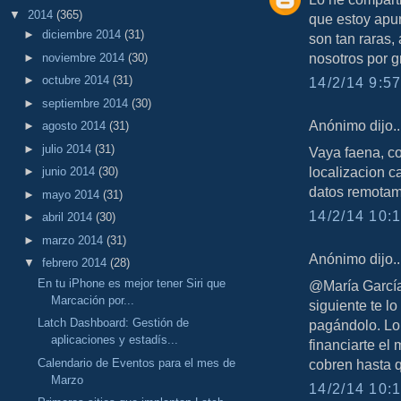
▼
2014
(365)
que estoy apu
►
diciembre 2014
(31)
son tan raras,
nosotros por gr
►
noviembre 2014
(30)
►
octubre 2014
(31)
14/2/14 9:57
►
septiembre 2014
(30)
Anónimo dijo..
►
agosto 2014
(31)
►
julio 2014
(31)
Vaya faena, co
localizacion c
►
junio 2014
(30)
datos remotam
►
mayo 2014
(31)
14/2/14 10:1
►
abril 2014
(30)
►
marzo 2014
(31)
Anónimo dijo..
▼
febrero 2014
(28)
En tu iPhone es mejor tener Siri que
@María García,
Marcación por...
siguiente te lo
Latch Dashboard: Gestión de
pagándolo. Lo
aplicaciones y estadís...
financiarte el 
Calendario de Eventos para el mes de
cobren hasta q
Marzo
14/2/14 10:1