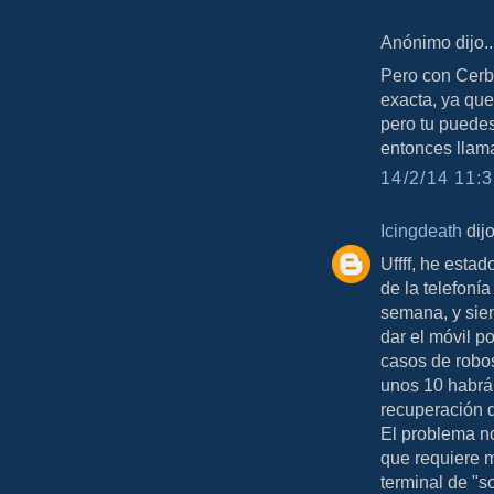
Anónimo dijo..
Pero con Cerbe
exacta, ya que
pero tu puedes 
entonces llama
14/2/14 11:3
Icingdeath
dijo
Uffff, he esta
de la telefonía
semana, y sie
dar el móvil p
casos de robo
unos 10 habrán
recuperación d
El problema no
que requiere m
terminal de "s