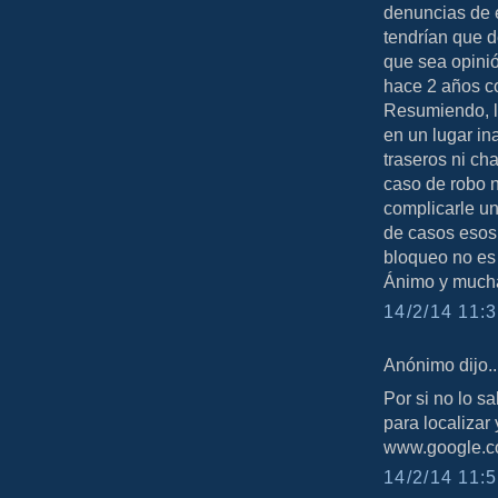
denuncias de e
tendrían que d
que sea opinió
hace 2 años co
Resumiendo, la
en un lugar in
traseros ni ch
caso de robo n
complicarle un
de casos esos 
bloqueo no es
Ánimo y mucha
14/2/14 11:3
Anónimo dijo..
Por si no lo s
para localizar 
www.google.c
14/2/14 11:5