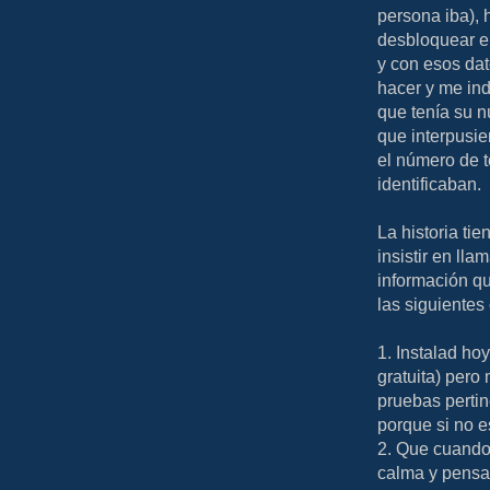
persona iba), 
desbloquear el
y con esos dat
hacer y me ind
que tenía su 
que interpusie
el número de t
identificaban.
La historia tie
insistir en lla
información qu
las siguientes
1. Instalad ho
gratuita) pero 
pruebas perti
porque si no e
2. Que cuando 
calma y pensar