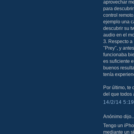
aprovechar mej
para descubrir
control remoto
ejemplo una ca
descubrir su t
audio en el m
3. Respecto a 
"Prey", y ante
funcionaba bie
es suficiente 
buenos result
tenía experien
Por último, te
del que todos
14/2/14 5:19
Anónimo dijo..
Tengo un iPhon
mediante un si