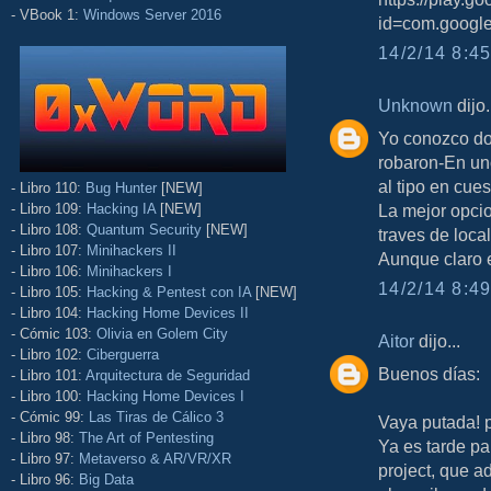
- VBook 1:
Windows Server 2016
id=com.google
14/2/14 8:45
Unknown
dijo.
Yo conozco do
robaron-En uno
al tipo en cue
- Libro 110:
Bug Hunter
[NEW]
- Libro 109:
Hacking IA
[NEW]
La mejor opcio
- Libro 108:
Quantum Security
[NEW]
traves de loca
- Libro 107:
Minihackers II
Aunque claro e
- Libro 106:
Minihackers I
14/2/14 8:49
- Libro 105:
Hacking & Pentest con IA
[NEW]
- Libro 104:
Hacking Home Devices II
- Cómic 103:
Olivia en Golem City
Aitor
dijo...
- Libro 102:
Ciberguerra
Buenos días:
- Libro 101:
Arquitectura de Seguridad
- Libro 100:
Hacking Home Devices I
- Cómic 99:
Las Tiras de Cálico 3
Vaya putada! p
- Libro 98:
The Art of Pentesting
Ya es tarde pa
- Libro 97:
Metaverso & AR/VR/XR
project, que a
- Libro 96:
Big Data