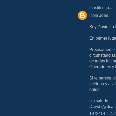
blastik
dijo...
Hola Joan,
Soy David co-
En primer lugar
Precisamente n
circunstancias
de todas las p
Operadores y 
Si te parece bi
teléfono y as
datos.
Un saludo,
David (@dcam
14/2/14 12:2