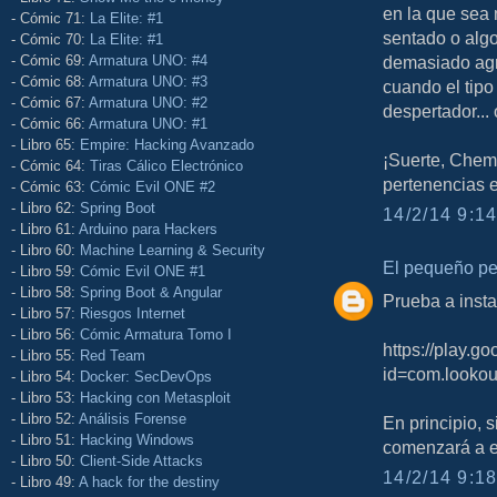
en la que sea 
- Cómic 71:
La Elite: #1
sentado o algo
- Cómic 70:
La Elite: #1
- Cómic 69:
Armatura UNO: #4
demasiado agra
- Cómic 68:
Armatura UNO: #3
cuando el tipo
- Cómic 67:
Armatura UNO: #2
despertador... 
- Cómic 66:
Armatura UNO: #1
- Libro 65:
Empire: Hacking Avanzado
¡Suerte, Chem
- Cómic 64:
Tiras Cálico Electrónico
pertenencias 
- Cómic 63:
Cómic Evil ONE #2
- Libro 62:
Spring Boot
14/2/14 9:14
- Libro 61:
Arduino para Hackers
- Libro 60:
Machine Learning & Security
El pequeño p
- Libro 59:
Cómic Evil ONE #1
- Libro 58:
Spring Boot & Angular
Prueba a insta
- Libro 57:
Riesgos Internet
- Libro 56:
Cómic Armatura Tomo I
https://play.g
- Libro 55:
Red Team
id=com.lookou
- Libro 54:
Docker: SecDevOps
- Libro 53:
Hacking con Metasploit
- Libro 52:
Análisis Forense
En principio, s
- Libro 51:
Hacking Windows
comenzará a en
- Libro 50:
Client-Side Attacks
14/2/14 9:18
- Libro 49:
A hack for the destiny