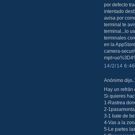
por defecto tr
intentado desb
avisa por corr
terminal te av
terminal...lo 
terminales con
en la AppStore
camera-secur
mpt=uo%3D4%
14/2/14 6:46
Anónimo dijo..
Hay un refrán 
Si quieres hac
1-Rastrea don
2-1pasamonta
3-1 bate de be
4-Vas a la zon
5-Le partes la