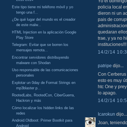
Yo el domingo 
policia local 
Este tipo tiene mi teléfono móvil y yo
tengo una f...
dieron ni un a
pais de corrup
¿De qué lugar del mundo es el creador
de este malw...
administracione
quedaran ellos
HTML Injection en la aplicación Google
Play Store
trae, y ya no 
instituciones!!!
Telegram: Evitar que se borren los
mensajes remota...
14/2/14 10:3
Encontrar servidores distribuyendo
malware con Shodan
patripe
dijo...
Uso responsable de las comunicaciones
Con Cerberus n
personales
esto es muy út
Explotar un 0day de Format Strings en
htc One y prey
mp3blaster p...
lo apago.
RootedLabs, RootedCon, CiberGuerra,
14/2/14 10:5
Hackron y más
Cómo localizar los hidden links de las
redes
Icarokun
dijo...
Android.Oldboot: Primer Bootkit para
Joan, teniendo
Android