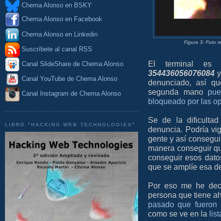
Chema Alonso en BSKY
Chema Alonso en Facebook
Chema Alonso en Linkedin
Figura 3: Foto r
Suscríbete al canal RSS
El terminal e
Canal SlideShare de Chema Alonso
354436056076084
Canal YouTube de Chema Alonso
denunciado, así qu
segunda mano
pue
Canal Instagram de Chema Alonso
bloqueado por las o
Se de la dificulta
LIBRO "HACKING WEB TECHNOLOGIES"
denuncia. Podría vig
gente y así consegui
manera conseguir que
conseguir esos dato
que se amplíe esa de
Por eso me he decid
persona que tiene a
pasado que fueron c
como se ve en la
lis