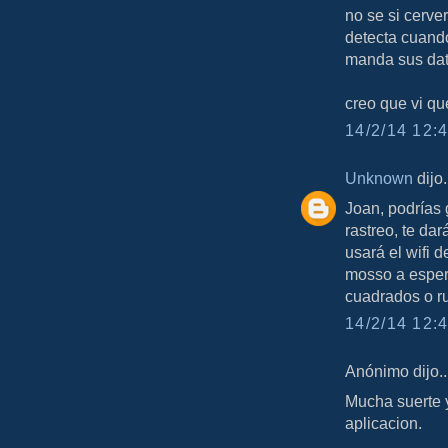
no se si cerver
detecta cuando
manda sus dato
creo que vi qu
14/2/14 12:4
Unknown
dijo.
Joan, podrías 
rastreo, te da
usará el wifi 
mosso a espera
cuadrados o ru
14/2/14 12:4
Anónimo dijo..
Mucha suerte y
aplicacion.