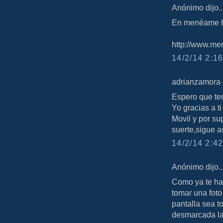
Anónimo dijo..
En menéame ha
http://www.men
14/2/14 2:16
adrianzamora d
Espero que ten
Yo gracias a t
Movil y por s
suerte,sigue a
14/2/14 2:42
Anónimo dijo..
Como ya te ha
tomar una foto
pantalla sea t
desmarcada la