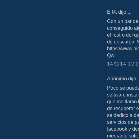
E.M. dijo...
Con un par de
conseguido alg
el rostro del q
de descarga. S
https://www.
Qw
14/2/14 12:2
Anónimo dijo..
Poco se puede
software insta
que me llamo l
de recuperar e
se dedico a da
servicios de p
facebook y de
mediante solic