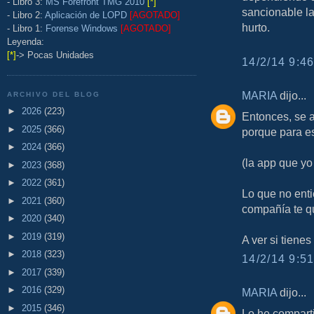
- Libro 3:
MS Forefront TMG 2010
[*]
sancionable la
- Libro 2:
Aplicación de LOPD
[AGOTADO]
hurto.
- Libro 1:
Forense Windows
[AGOTADO]
Leyenda:
[*]
-> Pocas Unidades
14/2/14 9:46
MARIA
dijo...
ARCHIVO DEL BLOG
►
2026
(223)
Entonces, se a
►
2025
(366)
porque para es
►
2024
(366)
(la app que yo
►
2023
(368)
►
2022
(361)
Lo que no ent
►
2021
(360)
compañía te q
►
2020
(340)
►
2019
(319)
A ver si tienes
►
2018
(323)
14/2/14 9:51
►
2017
(339)
►
2016
(329)
MARIA
dijo...
►
2015
(346)
Lo he comparti