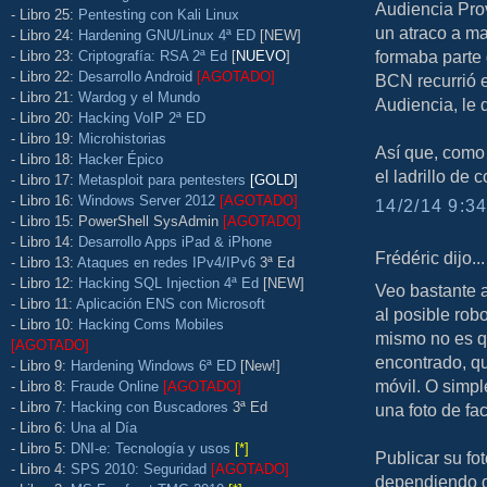
Audiencia Prov
- Libro 25:
Pentesting con Kali Linux
un atraco a m
- Libro 24:
Hardening GNU/Linux 4ª ED
[NEW]
formaba parte d
- Libro 23:
Criptografía: RSA 2ª Ed
[
NUEVO
]
- Libro 22:
Desarrollo Android
[AGOTADO]
BCN recurrió e
- Libro 21:
Wardog y el Mundo
Audiencia, le 
- Libro 20:
Hacking VoIP 2ª ED
- Libro 19:
Microhistorias
Así que, como 
- Libro 18:
Hacker Épico
el ladrillo de 
- Libro 17:
Metasploit para pentesters
[GOLD]
- Libro 16:
Windows Server 2012
[AGOTADO]
14/2/14 9:34
- Libro 15: PowerShell SysAdmin
[AGOTADO]
- Libro 14:
Desarrollo Apps iPad & iPhone
Frédéric dijo...
- Libro 13:
Ataques en redes IPv4/IPv6
3ª Ed
- Libro 12:
Hacking SQL Injection 4ª Ed
[NEW]
Veo bastante a
- Libro 11:
Aplicación ENS con Microsoft
al posible rob
- Libro 10:
Hacking Coms Mobiles
mismo no es qu
[AGOTADO]
encontrado, qu
- Libro 9:
Hardening Windows 6ª ED
[New!]
móvil. O simpl
- Libro 8:
Fraude Online
[AGOTADO]
- Libro 7:
Hacking con Buscadores
3ª Ed
una foto de fa
- Libro 6:
Una al Día
- Libro 5:
DNI-e: Tecnología y usos
[*]
Publicar su fot
- Libro 4:
SPS 2010: Seguridad
[AGOTADO]
dependiendo d