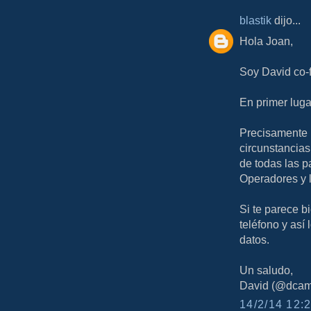
blastik
dijo...
Hola Joan,
Soy David co-
En primer lugar
Precisamente n
circunstancias
de todas las p
Operadores y 
Si te parece bi
teléfono y as
datos.
Un saludo,
David (@dcam
14/2/14 12:2