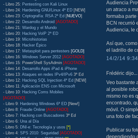
Audiencia Prov
- Libro 25:
Pentesting con Kali Linux
un atraco a m
- Libro 24:
Hardening GNU/Linux 4ª ED
[NEW]
formaba parte d
- Libro 23:
Criptografía: RSA 2ª Ed
[
NUEVO
]
- Libro 22:
Desarrollo Android
[AGOTADO]
BCN recurrió e
- Libro 21:
Wardog y el Mundo
Audiencia, le 
- Libro 20:
Hacking VoIP 2ª ED
- Libro 19:
Microhistorias
Así que, como 
- Libro 18:
Hacker Épico
el ladrillo de 
- Libro 17:
Metasploit para pentesters
[GOLD]
- Libro 16:
Windows Server 2012
[AGOTADO]
14/2/14 9:34
- Libro 15: PowerShell SysAdmin
[AGOTADO]
- Libro 14:
Desarrollo Apps iPad & iPhone
Frédéric dijo...
- Libro 13:
Ataques en redes IPv4/IPv6
3ª Ed
- Libro 12:
Hacking SQL Injection 4ª Ed
[NEW]
Veo bastante a
- Libro 11:
Aplicación ENS con Microsoft
al posible rob
- Libro 10:
Hacking Coms Mobiles
mismo no es qu
[AGOTADO]
encontrado, qu
- Libro 9:
Hardening Windows 6ª ED
[New!]
móvil. O simpl
- Libro 8:
Fraude Online
[AGOTADO]
- Libro 7:
Hacking con Buscadores
3ª Ed
una foto de fa
- Libro 6:
Una al Día
- Libro 5:
DNI-e: Tecnología y usos
[*]
Publicar su fot
- Libro 4:
SPS 2010: Seguridad
[AGOTADO]
dependiendo d