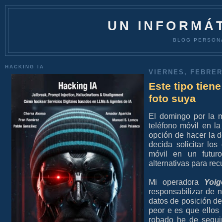
UN INFORMÁT
BLOG PERSON
HACKING IA
VIERNES, FEBRER
Este tipo tien
foto suya
El domingo por la 
teléfono móvil en l
opción de hacer la 
decida solicitar lo
móvil en un futuro
alternativas para rec
Mi operadora
Yoig
responsabilizar de 
datos de posición de 
peor e es que ellos
robado he de segu