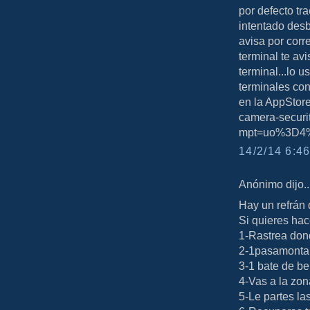
por defecto tr
intentado desb
avisa por corr
terminal te av
terminal...lo 
terminales con
en la AppStore
camera-secur
mpt=uo%3D4%
14/2/14 6:46
Anónimo dijo..
Hay un refrán 
Si quieres hac
1-Rastrea don
2-1pasamonta
3-1 bate de be
4-Vas a la zon
5-Le partes la