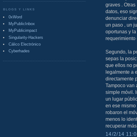
graves . Otras
BLOGS Y LINKS
datos, eso sign
0xWord
denunciar dire
MyPublicInbox
un paso , un 
MyPublicimpact
oportunas y la 
Singularity-Hackers
requerimiento
Cálico Electrónico
Cyberhades
Segundo, la po
sepas la posic
que ellos no 
legalmente a e
directamente p
Tampoco van a
simple móvil. 
un lugar públic
en ese mismo m
robaron el móvi
menos lo ident
recuperar más
14/2/14 11:0