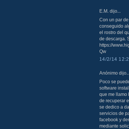
E.M. dijo...
Con un par de
conseguido alg
el rostro del q
de descarga. S
https://www.
Qw
14/2/14 12:2
Anónimo dijo..
Poco se puede
software insta
que me llamo l
de recuperar e
se dedico a da
servicios de p
facebook y de
mediante solic