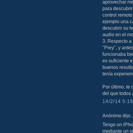
aprovechar mej
para descubrir
control remoto
ejemplo una ca
descubrir su t
audio en el m
3. Respecto a 
"Prey", y ante
funcionaba bie
es suficiente 
buenos result
tenía experien
Por último, te
del que todos
14/2/14 5:19
Anónimo dijo..
Tengo un iPhon
mediante un si