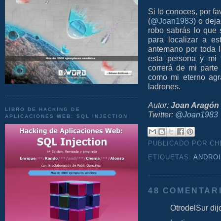
Si lo conoces, por fa
(
@Joan1983
) o dej
robo sabrás lo que 
para localizar a es
antemano por toda l
esta persona y mi 
correrá de mi parte
como mi eterno agr
ladrones.
Autor:
Joan Aragón
LIBRO DE HACKING DE
Twitter:
@Joan1983
APLICACIONES WEB: SQL INJECTION
PUBLICADO POR C
ETIQUETAS:
ANDRO
48 COMENTAR
OtrodelSur dijo