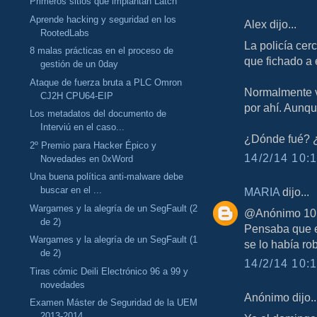
Primeros sitios que implantan Latch
Aprende hacking y seguridad en los
Alex dijo...
RootedLabs
La policía cer
8 malas prácticas en el proceso de
que fichado a e
gestión de un 0day
Ataque de fuerza bruta a PLC Omron
Normalmente v
CJ2H CPU64-EIP
por ahí. Aunqu
Los metadatos del documento de
Interviú en el caso...
¿Dónde fué? ¿
2º Premio para Hacker Épico y
14/2/14 10:1
Novedades en 0xWord
Una buena política anti-malware debe
buscar en el ...
MARIA
dijo...
Wargames y la alegría de un SegFault (2
@Anónimo 10:1
de 2)
Pensaba que er
Wargames y la alegría de un SegFault (1
se lo había ro
de 2)
14/2/14 10:1
Tiras cómic Deili Electrónico 96 a 99 y
novedades
Anónimo dijo..
Examen Máster de Seguridad de la UEM
2013-2014