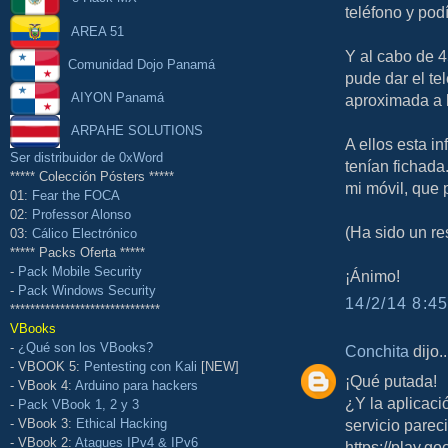
teléfono y pod
AREA 51
Y al cabo de 4
Comunidad Dojo Panamá
pude dar el te
AIYON Panamá
aproximada a 
ARPAHE SOLUTIONS
A ellos esta i
Ser distribuidor de 0xWord
tenían fichada
***** Colección Pósters *****
mi móvil, que p
01:
Fear the FOCA
02:
Professor Alonso
(Ha sido un re
03:
Cálico Electrónico
***** Packs Oferta *****
-
Pack Mobile Security
¡Ánimo!
-
Pack Windows Security
14/2/14 8:45
******************************
VBooks
-
¿Qué son los VBooks?
Conchita
dijo..
- VBOOK 5:
Pentesting con Kali
[NEW]
¡Qué putada!
- VBook 4:
Arduino para hackers
¿Y la aplicac
-
Pack VBook 1, 2 y 3
servicio parec
- VBook 3:
Ethical Hacking
- VBook 2:
Ataques IPv4 & IPv6
https://play.g