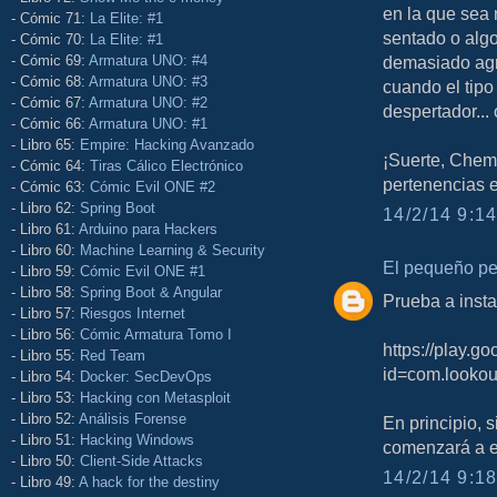
en la que sea 
- Cómic 71:
La Elite: #1
sentado o algo
- Cómic 70:
La Elite: #1
- Cómic 69:
Armatura UNO: #4
demasiado agra
- Cómic 68:
Armatura UNO: #3
cuando el tipo
- Cómic 67:
Armatura UNO: #2
despertador... 
- Cómic 66:
Armatura UNO: #1
- Libro 65:
Empire: Hacking Avanzado
¡Suerte, Chem
- Cómic 64:
Tiras Cálico Electrónico
pertenencias 
- Cómic 63:
Cómic Evil ONE #2
- Libro 62:
Spring Boot
14/2/14 9:14
- Libro 61:
Arduino para Hackers
- Libro 60:
Machine Learning & Security
El pequeño p
- Libro 59:
Cómic Evil ONE #1
- Libro 58:
Spring Boot & Angular
Prueba a insta
- Libro 57:
Riesgos Internet
- Libro 56:
Cómic Armatura Tomo I
https://play.g
- Libro 55:
Red Team
id=com.lookou
- Libro 54:
Docker: SecDevOps
- Libro 53:
Hacking con Metasploit
- Libro 52:
Análisis Forense
En principio, s
- Libro 51:
Hacking Windows
comenzará a en
- Libro 50:
Client-Side Attacks
14/2/14 9:18
- Libro 49:
A hack for the destiny