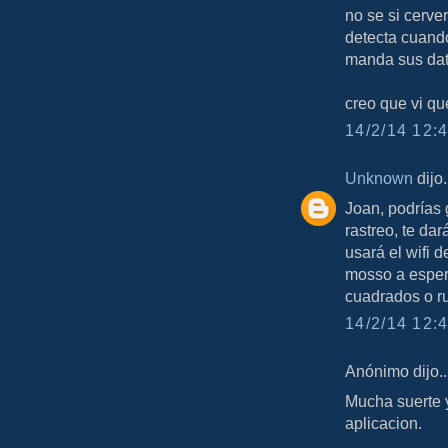
no se si cerver
detecta cuando
manda sus dato
creo que vi qu
14/2/14 12:4
Unknown
dijo.
Joan, podrías 
rastreo, te da
usará el wifi 
mosso a espera
cuadrados o ru
14/2/14 12:4
Anónimo dijo..
Mucha suerte y
aplicacion.