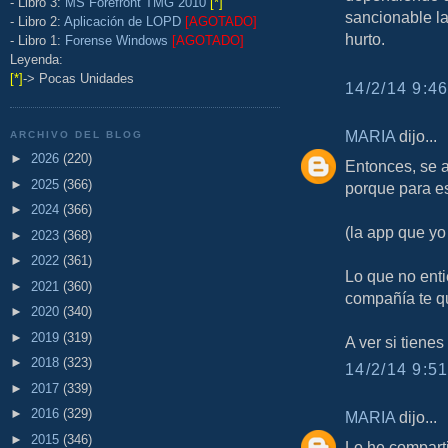
- Libro 3:
MS Forefront TMG 2010
[*]
sancionable la
- Libro 2:
Aplicación de LOPD
[AGOTADO]
hurto.
- Libro 1:
Forense Windows
[AGOTADO]
Leyenda:
[*]
-> Pocas Unidades
14/2/14 9:46
MARIA
dijo...
ARCHIVO DEL BLOG
►
2026
(220)
Entonces, se a
►
2025
(366)
porque para es
►
2024
(366)
(la app que yo
►
2023
(368)
►
2022
(361)
Lo que no ent
►
2021
(360)
compañía te q
►
2020
(340)
►
2019
(319)
A ver si tienes
►
2018
(323)
14/2/14 9:51
►
2017
(339)
►
2016
(329)
MARIA
dijo...
►
2015
(346)
Lo he comparti