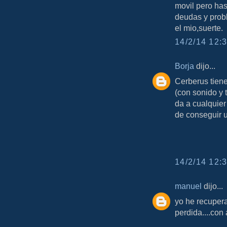
movil pero has
deudas y prob
el mio,suerte.
14/2/14 12:3
Borja
dijo...
Cerberus tien
(con sonido y 
da a cualquier
de conseguir 
14/2/14 12:3
manuel
dijo...
yo he recupera
perdida....con 