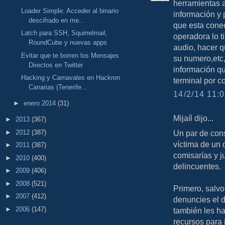
herramientas 
Loader Simple: Acceder al binario
información y 
descifrado en me...
que esta conec
Latch para SSH, Squirrelmail,
operadora lo t
RoundCube y nuevas apps
audio, hacer qu
Evitar que te borren los Mensajes
su numero,etc,
Directos en Twitter
información qu
Hacking y Carnavales en Hackron
terminal por c
Canarias (Tenerife...
14/2/14 11:0
►
enero 2014
(31)
Mijaíl dijo...
►
2013
(367)
►
2012
(387)
Un par de con
víctima de un 
►
2011
(387)
comisarías y j
►
2010
(400)
delincuentes.
►
2009
(406)
►
2008
(521)
Primero, salvo
►
2007
(412)
denuncies el de
►
2006
(147)
también les ha
recursos para