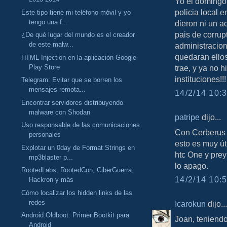
Yo el domingo 
policia local 
Este tipo tiene mi teléfono móvil y yo
tengo una f...
dieron ni un a
pais de corrup
¿De qué lugar del mundo es el creador
de este malw...
administracione
quedaran ellos
HTML Injection en la aplicación Google
Play Store
trae, y ya no 
instituciones!!!
Telegram: Evitar que se borren los
mensajes remota...
14/2/14 10:3
Encontrar servidores distribuyendo
malware con Shodan
patripe
dijo...
Uso responsable de las comunicaciones
Con Cerberus n
personales
esto es muy út
Explotar un 0day de Format Strings en
htc One y prey
mp3blaster p...
lo apago.
RootedLabs, RootedCon, CiberGuerra,
14/2/14 10:5
Hackron y más
Cómo localizar los hidden links de las
redes
Icarokun
dijo...
Android.Oldboot: Primer Bootkit para
Joan, teniendo
Android