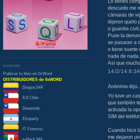
Lo tienes comp
descuido me ro
cámaras de vig
dijeron quelo 
o guardia civil.
Puse la denun
se pasaran a c
o tiene suerte
nada de nada.
Así que mucha
0XWORD
14/2/14 8:34
Publicar tu libro en 0xWord
DISTRIBUIDORES de 0xWORD
Anónimo dijo..
DragonJAR
Yo tuve un cas
8.8 Chile
que también te
Dreamlab
activada la o
SIM del teléfo
Ekoparty
IT Forensic
Cuando hice la
me dejaron un 
e-Hack MX