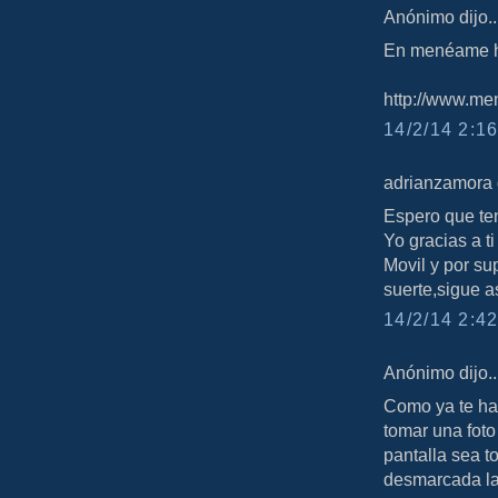
Anónimo dijo..
En menéame ha
http://www.men
14/2/14 2:16
adrianzamora d
Espero que ten
Yo gracias a t
Movil y por s
suerte,sigue a
14/2/14 2:42
Anónimo dijo..
Como ya te ha
tomar una foto
pantalla sea t
desmarcada la