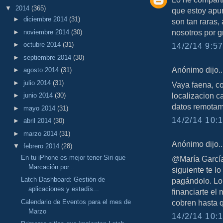
▼
2014
(365)
que estoy apu
►
diciembre 2014
(31)
son tan raras,
nosotros por gr
►
noviembre 2014
(30)
►
octubre 2014
(31)
14/2/14 9:57
►
septiembre 2014
(30)
Anónimo dijo..
►
agosto 2014
(31)
►
julio 2014
(31)
Vaya faena, co
localizacion c
►
junio 2014
(30)
datos remotam
►
mayo 2014
(31)
14/2/14 10:1
►
abril 2014
(30)
►
marzo 2014
(31)
Anónimo dijo..
▼
febrero 2014
(28)
En tu iPhone es mejor tener Siri que
@María García,
Marcación por...
siguiente te lo
Latch Dashboard: Gestión de
pagándolo. Lo
aplicaciones y estadís...
financiarte el 
Calendario de Eventos para el mes de
cobren hasta q
Marzo
14/2/14 10:1