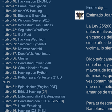
- Libro 48:
Hacking con DRONES
- Libro 47:
Crime Investigation
Ender
dijo...
- Libro 46:
macOS Hacking
Estimado Joan
- Libro 45:
Bitcoin & Blockchain
- Libro 44:
Windows Server 2016
- Libro 43:
Infraestructuras Críticas
La Ley 25/200
- Libro 42:
Seguridad WordPress
datos relativo
- Libro 41:
Got Root
en caso de de
- Libro 40:
Hacking Web Tech
cinco años de 
- Libro 39:
Sinfonier: CyberINT
víctima, lo sie
- Libro 38:
Malware Android
- Libro 37:
Deep Web: Anonimato
- Libro 36:
Cluster
Digo teóricame
- Libro 35:
Pentesting PowerShell
con el orto, y
- Libro 34:
Cómic Hacker Épico
mayoría de los
- Libro 33:
Hacking con Python
iluminados, qu
- Libro 32:
Python para Pentesters 2ª ED
vez contamina
NEW
que es el mét
- Libro 31:
Epic Hacker [English PDF]
- Libro 30:
Ethical Hacking
[2ª]
armarios de tr
- Libro 29:
Esteganografía & Estegoanálisis
- Libro 28:
Pentesting con FOCA
[
SILVER
]
Para tu desgra
- Libro 27:
Linux Exploiting
Barcelona, uno
- Libro 26:
Hacking IOS 2ª Ed