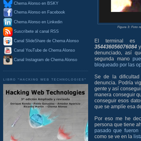
Chema Alonso en BSKY
Chema Alonso en Facebook
Chema Alonso en Linkedin
Figura 3: Foto r
Suscríbete al canal RSS
El terminal e
Canal SlideShare de Chema Alonso
354436056076084
Canal YouTube de Chema Alonso
denunciado, así qu
segunda mano
pue
Canal Instagram de Chema Alonso
bloqueado por las o
Se de la dificulta
LIBRO "HACKING WEB TECHNOLOGIES"
denuncia. Podría vig
gente y así consegui
manera conseguir que
conseguir esos dato
que se amplíe esa de
Por eso me he decid
persona que tiene a
pasado que fueron c
como se ve en la
lis