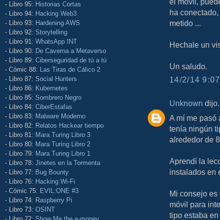
el movil, pued
- Libro 95:
Historias Cortas
ha conectado, 
- Libro 94:
Hacking Web3
metido ...
- Libro 93:
Hardening AWS
- Libro 92:
Storytelling
- Libro 91:
WhatsApp INT
Hechale un vi
- Libro 90:
De Caverna a Metaverso
- Libro 89:
Ciberseguridad de tú a tú
Un saludo.
- Cómic 88:
Las Tiras de Cálico 2
- Libro 87:
Social Hunters
14/2/14 9:07
- Libro 86:
Kubernetes
- Libro 85:
Sombrero Negro
Unknown
dijo.
- Libro 84:
CiberEstafas
- Libro 83:
Malware Moderno
A mí me pasó 
- Libro 82:
Relatos Hackear tiempo
tenía ningún t
- Libro 81:
Mara Turing Libro 3
alrededor de 8
- Libro 80:
Mara Turing Libro 2
- Libro 79:
Mara Turing Libro 1
Aprendí la lec
- Libro 78:
Jinetes en la Tormenta
instalados en e
- Libro 77:
Bug Bounty
- Libro 76:
Hacking Wi-Fi
- Cómic 75:
EVIL:ONE #3
Mi consejo es 
- Libro 74:
Raspberry Pi
móvil para int
- Libro 73:
OSINT
tipo estaba en
- Libro 72:
Show Me the e-money