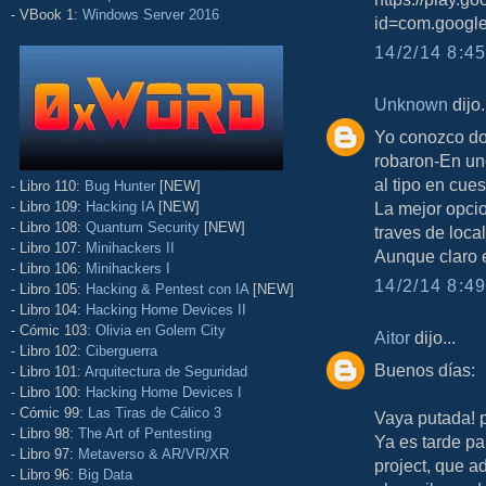
- VBook 1:
Windows Server 2016
id=com.google
14/2/14 8:45
Unknown
dijo.
Yo conozco do
robaron-En uno
al tipo en cue
- Libro 110:
Bug Hunter
[NEW]
- Libro 109:
Hacking IA
[NEW]
La mejor opcio
- Libro 108:
Quantum Security
[NEW]
traves de loca
- Libro 107:
Minihackers II
Aunque claro e
- Libro 106:
Minihackers I
14/2/14 8:49
- Libro 105:
Hacking & Pentest con IA
[NEW]
- Libro 104:
Hacking Home Devices II
- Cómic 103:
Olivia en Golem City
Aitor
dijo...
- Libro 102:
Ciberguerra
Buenos días:
- Libro 101:
Arquitectura de Seguridad
- Libro 100:
Hacking Home Devices I
- Cómic 99:
Las Tiras de Cálico 3
Vaya putada! p
- Libro 98:
The Art of Pentesting
Ya es tarde pa
- Libro 97:
Metaverso & AR/VR/XR
project, que a
- Libro 96:
Big Data