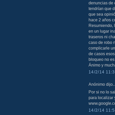
denuncias de e
tendrían que d
que sea opinió
hace 2 años co
Resumiendo, la
en un lugar in
traseros ni ch
caso de robo n
complicarle un
de casos esos 
bloqueo no es
Ánimo y mucha
14/2/14 11:3
Anónimo dijo..
Por si no lo s
para localizar 
www.google.c
14/2/14 11:5