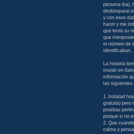
persona iba), 
desbloquear el
y con esos dat
hacer y me ind
que tenía su 
que interpusie
el número de t
identificaban.
La historia tie
insistir en lla
información qu
las siguientes
1. Instalad ho
gratuita) pero 
pruebas perti
porque si no e
2. Que cuando 
calma y pensar