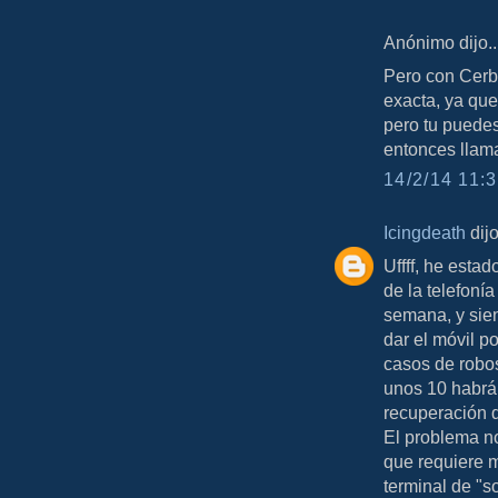
Anónimo dijo..
Pero con Cerbe
exacta, ya que
pero tu puedes 
entonces llama
14/2/14 11:3
Icingdeath
dijo
Uffff, he esta
de la telefonía
semana, y sie
dar el móvil p
casos de robo
unos 10 habrán
recuperación d
El problema no
que requiere m
terminal de "s