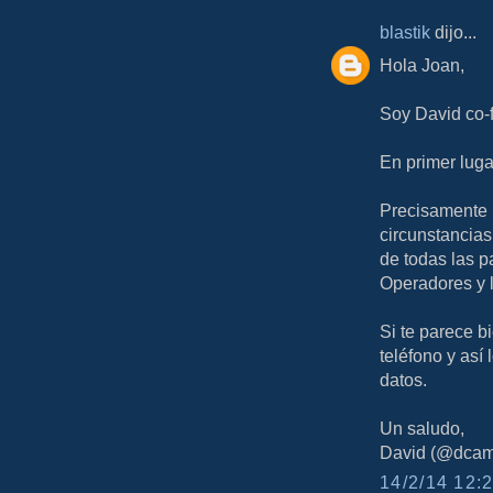
blastik
dijo...
Hola Joan,
Soy David co-
En primer lugar
Precisamente n
circunstancias
de todas las p
Operadores y 
Si te parece bi
teléfono y as
datos.
Un saludo,
David (@dcam
14/2/14 12:2