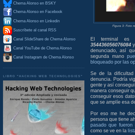
Chema Alonso en BSKY
Chema Alonso en Facebook
Chema Alonso en Linkedin
Figura 3: Foto r
Suscríbete al canal RSS
El terminal e
Canal SlideShare de Chema Alonso
354436056076084
Canal YouTube de Chema Alonso
denunciado, así qu
segunda mano
pue
Canal Instagram de Chema Alonso
bloqueado por las o
Se de la dificulta
LIBRO "HACKING WEB TECHNOLOGIES"
denuncia. Podría vig
gente y así consegui
manera conseguir que
conseguir esos dato
que se amplíe esa de
Por eso me he decid
persona que tiene a
pasado que fueron c
como se ve en la
lis