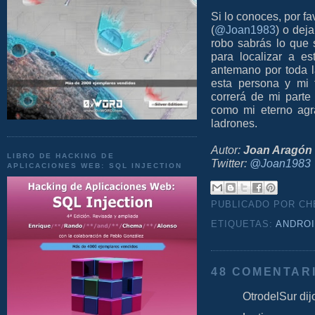
Si lo conoces, por fa
(
@Joan1983
) o dej
robo sabrás lo que 
para localizar a es
antemano por toda l
esta persona y mi 
correrá de mi parte
como mi eterno agr
ladrones.
Autor:
Joan Aragón
LIBRO DE HACKING DE
Twitter:
@Joan1983
APLICACIONES WEB: SQL INJECTION
PUBLICADO POR C
ETIQUETAS:
ANDRO
48 COMENTAR
OtrodelSur dijo