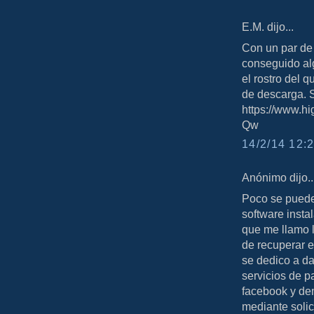
E.M. dijo...
Con un par de
conseguido alg
el rostro del q
de descarga. S
https://www.
Qw
14/2/14 12:2
Anónimo dijo..
Poco se puede
software insta
que me llamo l
de recuperar e
se dedico a da
servicios de p
facebook y de
mediante solic