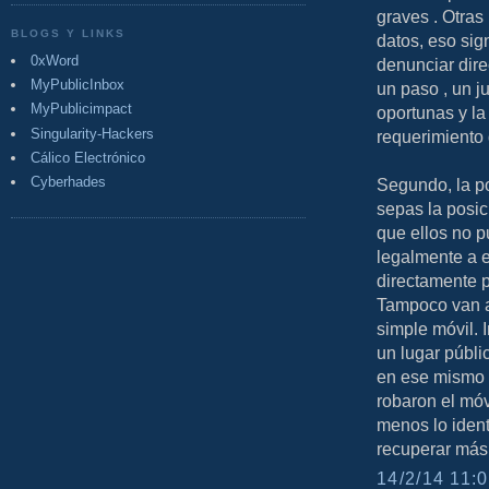
graves . Otras
BLOGS Y LINKS
datos, eso sign
0xWord
denunciar dire
MyPublicInbox
un paso , un 
MyPublicimpact
oportunas y la 
Singularity-Hackers
requerimiento
Cálico Electrónico
Cyberhades
Segundo, la po
sepas la posic
que ellos no 
legalmente a e
directamente p
Tampoco van a
simple móvil. 
un lugar públic
en ese mismo m
robaron el móvi
menos lo ident
recuperar más
14/2/14 11:0