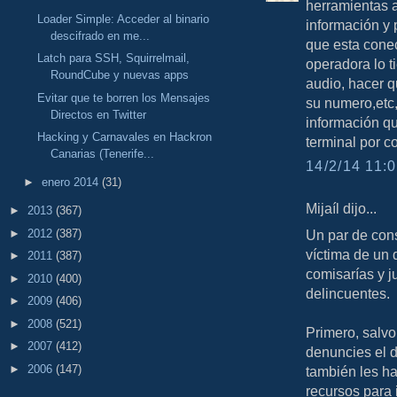
herramientas 
Loader Simple: Acceder al binario
información y 
descifrado en me...
que esta conec
Latch para SSH, Squirrelmail,
operadora lo t
RoundCube y nuevas apps
audio, hacer qu
Evitar que te borren los Mensajes
su numero,etc,
Directos en Twitter
información qu
Hacking y Carnavales en Hackron
terminal por c
Canarias (Tenerife...
14/2/14 11:0
►
enero 2014
(31)
Mijaíl dijo...
►
2013
(367)
►
2012
(387)
Un par de con
víctima de un 
►
2011
(387)
comisarías y j
►
2010
(400)
delincuentes.
►
2009
(406)
►
2008
(521)
Primero, salvo
►
2007
(412)
denuncies el de
►
2006
(147)
también les ha
recursos para