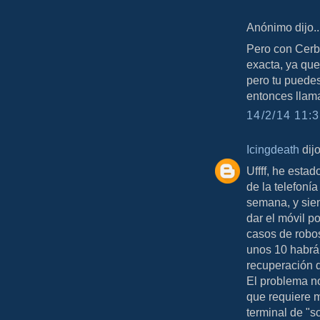
Anónimo dijo..
Pero con Cerbe
exacta, ya que
pero tu puedes 
entonces llama
14/2/14 11:3
Icingdeath
dijo
Uffff, he esta
de la telefonía
semana, y sie
dar el móvil p
casos de robo
unos 10 habrán
recuperación d
El problema no
que requiere m
terminal de "s