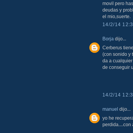
movil pero has
deudas y prob
el mio,suerte.
14/2/14 12:3
Borja
dijo...
Cerberus tien
(con sonido y 
da a cualquier
de conseguir 
14/2/14 12:3
manuel
dijo...
yo he recupera
perdida....con 