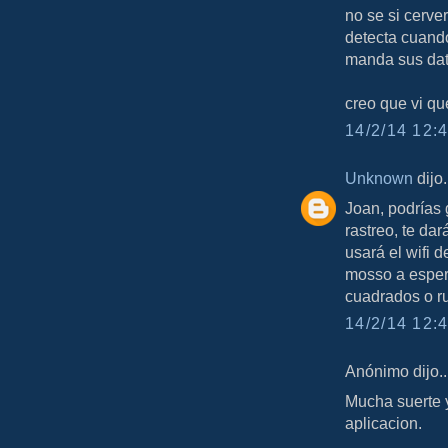
no se si cerver
detecta cuando
manda sus dato
creo que vi qu
14/2/14 12:4
Unknown
dijo.
Joan, podrías 
rastreo, te da
usará el wifi 
mosso a espera
cuadrados o ru
14/2/14 12:4
Anónimo dijo..
Mucha suerte y
aplicacion.