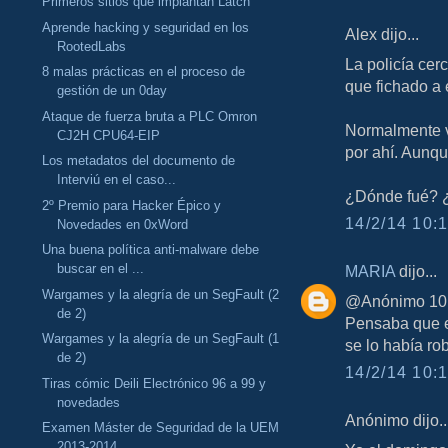
Primeros sitios que implantan Latch
Aprende hacking y seguridad en los
Alex dijo...
RootedLabs
La policía cer
8 malas prácticas en el proceso de
que fichado a e
gestión de un 0day
Ataque de fuerza bruta a PLC Omron
Normalmente v
CJ2H CPU64-EIP
por ahí. Aunqu
Los metadatos del documento de
Interviú en el caso...
¿Dónde fué? ¿
2º Premio para Hacker Épico y
14/2/14 10:1
Novedades en 0xWord
Una buena política anti-malware debe
buscar en el ...
MARIA
dijo...
Wargames y la alegría de un SegFault (2
@Anónimo 10:1
de 2)
Pensaba que er
Wargames y la alegría de un SegFault (1
se lo había ro
de 2)
14/2/14 10:1
Tiras cómic Deili Electrónico 96 a 99 y
novedades
Anónimo dijo..
Examen Máster de Seguridad de la UEM
2013-2014