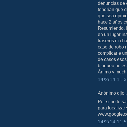
denuncias de e
tendrían que d
que sea opinió
hace 2 años co
Resumiendo, la
en un lugar in
traseros ni ch
caso de robo n
complicarle un
de casos esos 
bloqueo no es
Ánimo y mucha
14/2/14 11:3
Anónimo dijo..
Por si no lo s
para localizar 
www.google.c
14/2/14 11:5