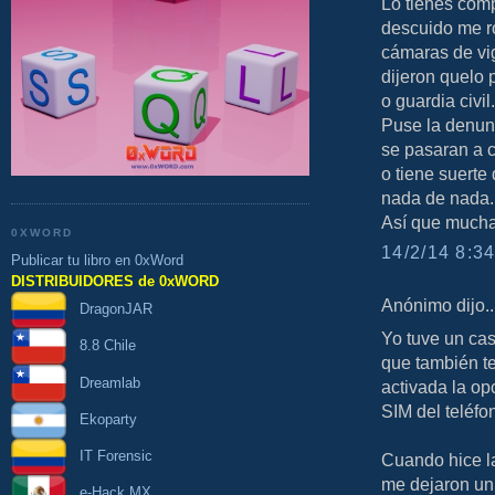
Lo tienes comp
descuido me ro
cámaras de vig
dijeron quelo 
o guardia civil.
Puse la denun
se pasaran a c
o tiene suerte
nada de nada.
Así que mucha
0XWORD
14/2/14 8:34
Publicar tu libro en 0xWord
DISTRIBUIDORES de 0xWORD
Anónimo dijo..
DragonJAR
Yo tuve un cas
8.8 Chile
que también te
Dreamlab
activada la o
SIM del teléfo
Ekoparty
IT Forensic
Cuando hice la
me dejaron un 
e-Hack MX