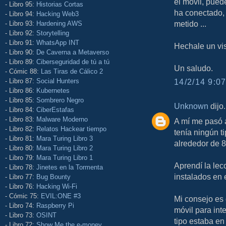
el movil, pued
- Libro 95:
Historias Cortas
ha conectado, 
- Libro 94:
Hacking Web3
metido ...
- Libro 93:
Hardening AWS
- Libro 92:
Storytelling
- Libro 91:
WhatsApp INT
Hechale un vi
- Libro 90:
De Caverna a Metaverso
- Libro 89:
Ciberseguridad de tú a tú
Un saludo.
- Cómic 88:
Las Tiras de Cálico 2
- Libro 87:
Social Hunters
14/2/14 9:07
- Libro 86:
Kubernetes
- Libro 85:
Sombrero Negro
Unknown
dijo.
- Libro 84:
CiberEstafas
- Libro 83:
Malware Moderno
A mí me pasó 
- Libro 82:
Relatos Hackear tiempo
tenía ningún t
- Libro 81:
Mara Turing Libro 3
alrededor de 8
- Libro 80:
Mara Turing Libro 2
- Libro 79:
Mara Turing Libro 1
Aprendí la lec
- Libro 78:
Jinetes en la Tormenta
instalados en e
- Libro 77:
Bug Bounty
- Libro 76:
Hacking Wi-Fi
- Cómic 75:
EVIL:ONE #3
Mi consejo es 
- Libro 74:
Raspberry Pi
móvil para int
- Libro 73:
OSINT
tipo estaba en
- Libro 72:
Show Me the e-money