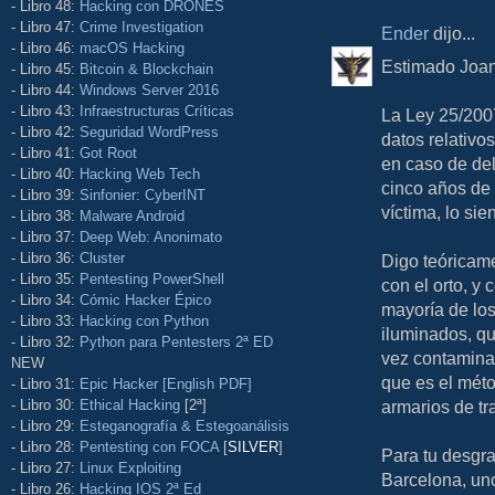
- Libro 48:
Hacking con DRONES
- Libro 47:
Crime Investigation
Ender
dijo...
- Libro 46:
macOS Hacking
Estimado Joan
- Libro 45:
Bitcoin & Blockchain
- Libro 44:
Windows Server 2016
- Libro 43:
Infraestructuras Críticas
La Ley 25/200
- Libro 42:
Seguridad WordPress
datos relativo
- Libro 41:
Got Root
en caso de de
- Libro 40:
Hacking Web Tech
cinco años de 
- Libro 39:
Sinfonier: CyberINT
víctima, lo sie
- Libro 38:
Malware Android
- Libro 37:
Deep Web: Anonimato
- Libro 36:
Cluster
Digo teóricame
- Libro 35:
Pentesting PowerShell
con el orto, y
- Libro 34:
Cómic Hacker Épico
mayoría de los
- Libro 33:
Hacking con Python
iluminados, qu
- Libro 32:
Python para Pentesters 2ª ED
vez contamina
NEW
que es el mét
- Libro 31:
Epic Hacker [English PDF]
- Libro 30:
Ethical Hacking
[2ª]
armarios de tr
- Libro 29:
Esteganografía & Estegoanálisis
- Libro 28:
Pentesting con FOCA
[
SILVER
]
Para tu desgra
- Libro 27:
Linux Exploiting
Barcelona, uno
- Libro 26:
Hacking IOS 2ª Ed