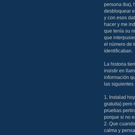
persona iba), 
desbloquear el
y con esos dat
hacer y me ind
que tenía su 
que interpusie
el número de t
identificaban.
La historia tie
insistir en lla
información qu
las siguientes
1. Instalad ho
gratuita) pero 
pruebas perti
porque si no e
2. Que cuando 
calma y pensar