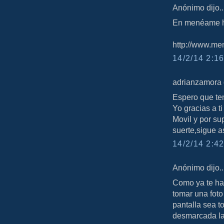
Anónimo dijo..
En menéame ha
http://www.men
14/2/14 2:16
adrianzamora d
Espero que ten
Yo gracias a t
Movil y por s
suerte,sigue a
14/2/14 2:42
Anónimo dijo..
Como ya te ha
tomar una foto
pantalla sea t
desmarcada la