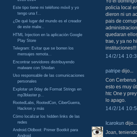
Yo el domingo 
policia local 
Este tipo tiene mi teléfono móvil y yo
tengo una f...
dieron ni un a
pais de corrup
¿De qué lugar del mundo es el creador
de este malw...
administracione
quedaran ellos
HTML Injection en la aplicación Google
Play Store
trae, y ya no 
instituciones!!!
Telegram: Evitar que se borren los
mensajes remota...
14/2/14 10:3
Encontrar servidores distribuyendo
malware con Shodan
patripe
dijo...
Uso responsable de las comunicaciones
Con Cerberus n
personales
esto es muy út
Explotar un 0day de Format Strings en
htc One y prey
mp3blaster p...
lo apago.
RootedLabs, RootedCon, CiberGuerra,
14/2/14 10:5
Hackron y más
Cómo localizar los hidden links de las
redes
Icarokun
dijo...
Android.Oldboot: Primer Bootkit para
Joan, teniendo
Android