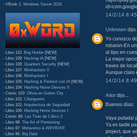
- VBook 1:
Windows Server 2016
id=com.google
14/2/14 8:45
Unknown
dijo.
Yo conozco do
robaron-En uno
al tipo en cue
- Libro 110:
Bug Hunter
[NEW]
- Libro 109:
Hacking IA
[NEW]
La mejor opcio
- Libro 108:
Quantum Security
[NEW]
traves de loca
- Libro 107:
Minihackers II
Aunque claro e
- Libro 106:
Minihackers I
14/2/14 8:49
- Libro 105:
Hacking & Pentest con IA
[NEW]
- Libro 104:
Hacking Home Devices II
- Cómic 103:
Olivia en Golem City
Aitor
dijo...
- Libro 102:
Ciberguerra
Buenos días:
- Libro 101:
Arquitectura de Seguridad
- Libro 100:
Hacking Home Devices I
- Cómic 99:
Las Tiras de Cálico 3
Vaya putada! p
- Libro 98:
The Art of Pentesting
Ya es tarde pa
- Libro 97:
Metaverso & AR/VR/XR
project, que a
- Libro 96:
Big Data