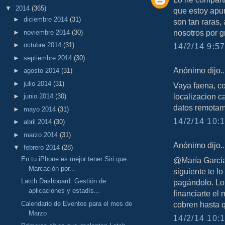
▼
2014
(365)
que estoy apu
►
diciembre 2014
(31)
son tan raras,
nosotros por gr
►
noviembre 2014
(30)
►
octubre 2014
(31)
14/2/14 9:57
►
septiembre 2014
(30)
Anónimo dijo..
►
agosto 2014
(31)
►
julio 2014
(31)
Vaya faena, co
localizacion c
►
junio 2014
(30)
datos remotam
►
mayo 2014
(31)
14/2/14 10:1
►
abril 2014
(30)
►
marzo 2014
(31)
Anónimo dijo..
▼
febrero 2014
(28)
En tu iPhone es mejor tener Siri que
@María García,
Marcación por...
siguiente te lo
Latch Dashboard: Gestión de
pagándolo. Lo
aplicaciones y estadís...
financiarte el 
Calendario de Eventos para el mes de
cobren hasta q
Marzo
14/2/14 10:1