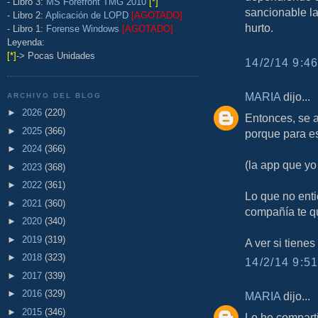
- Libro 3:
MS Forefront TMG 2010
[*]
sancionable la
- Libro 2:
Aplicación de LOPD
[AGOTADO]
hurto.
- Libro 1:
Forense Windows
[AGOTADO]
Leyenda:
[*]
-> Pocas Unidades
14/2/14 9:46
MARIA
dijo...
ARCHIVO DEL BLOG
►
2026
(220)
Entonces, se a
►
2025
(366)
porque para es
►
2024
(366)
(la app que yo
►
2023
(368)
►
2022
(361)
Lo que no ent
►
2021
(360)
compañía te q
►
2020
(340)
►
2019
(319)
A ver si tienes
►
2018
(323)
14/2/14 9:51
►
2017
(339)
►
2016
(329)
MARIA
dijo...
►
2015
(346)
Lo he comparti