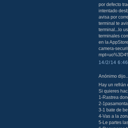
por defecto tr
intentado desb
avisa por corr
terminal te av
terminal...lo 
terminales con
en la AppStore
camera-secur
mpt=uo%3D4%
14/2/14 6:46
Anónimo dijo..
Hay un refrán 
Si quieres hac
1-Rastrea don
2-1pasamonta
3-1 bate de be
4-Vas a la zon
5-Le partes la