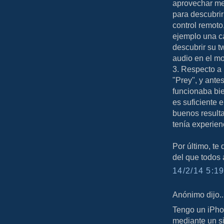
aprovechar mej
para descubrir
control remoto
ejemplo una ca
descubrir su t
audio en el m
3. Respecto a 
"Prey", y ante
funcionaba bie
es suficiente 
buenos result
tenía experien
Por último, te
del que todos
14/2/14 5:19
Anónimo dijo..
Tengo un iPhon
mediante un si