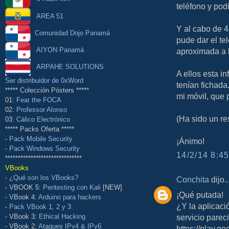
teléfono y pod
AREA 51
Y al cabo de 4
Comunidad Dojo Panamá
pude dar el te
AIYON Panamá
aproximada a 
ARPAHE SOLUTIONS
A ellos esta i
Ser distribuidor de 0xWord
tenían fichada
***** Colección Pósters *****
mi móvil, que p
01:
Fear the FOCA
02:
Professor Alonso
(Ha sido un re
03:
Cálico Electrónico
***** Packs Oferta *****
-
Pack Mobile Security
¡Ánimo!
-
Pack Windows Security
14/2/14 8:45
******************************
VBooks
-
¿Qué son los VBooks?
Conchita
dijo..
- VBOOK 5:
Pentesting con Kali
[NEW]
¡Qué putada!
- VBook 4:
Arduino para hackers
¿Y la aplicac
-
Pack VBook 1, 2 y 3
servicio parec
- VBook 3:
Ethical Hacking
- VBook 2:
Ataques IPv4 & IPv6
https://play.g