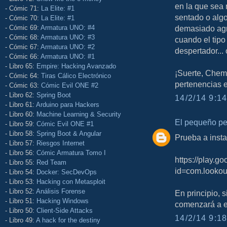
en la que sea 
- Cómic 71:
La Elite: #1
sentado o algo
- Cómic 70:
La Elite: #1
- Cómic 69:
Armatura UNO: #4
demasiado agra
- Cómic 68:
Armatura UNO: #3
cuando el tipo
- Cómic 67:
Armatura UNO: #2
despertador... 
- Cómic 66:
Armatura UNO: #1
- Libro 65:
Empire: Hacking Avanzado
¡Suerte, Chem
- Cómic 64:
Tiras Cálico Electrónico
pertenencias 
- Cómic 63:
Cómic Evil ONE #2
- Libro 62:
Spring Boot
14/2/14 9:14
- Libro 61:
Arduino para Hackers
- Libro 60:
Machine Learning & Security
El pequeño p
- Libro 59:
Cómic Evil ONE #1
- Libro 58:
Spring Boot & Angular
Prueba a insta
- Libro 57:
Riesgos Internet
- Libro 56:
Cómic Armatura Tomo I
https://play.g
- Libro 55:
Red Team
id=com.lookou
- Libro 54:
Docker: SecDevOps
- Libro 53:
Hacking con Metasploit
- Libro 52:
Análisis Forense
En principio, s
- Libro 51:
Hacking Windows
comenzará a en
- Libro 50:
Client-Side Attacks
14/2/14 9:18
- Libro 49:
A hack for the destiny