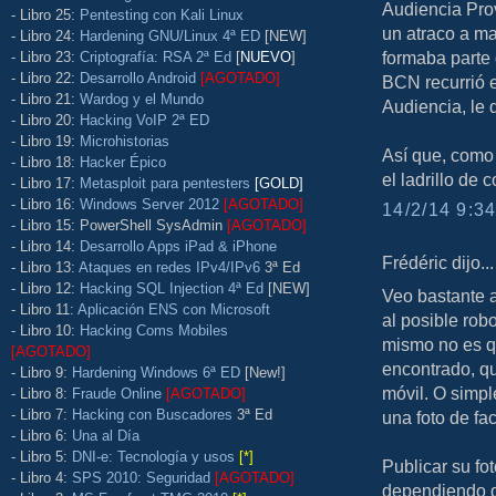
Audiencia Prov
- Libro 25:
Pentesting con Kali Linux
un atraco a m
- Libro 24:
Hardening GNU/Linux 4ª ED
[NEW]
formaba parte d
- Libro 23:
Criptografía: RSA 2ª Ed
[
NUEVO
]
- Libro 22:
Desarrollo Android
[AGOTADO]
BCN recurrió e
- Libro 21:
Wardog y el Mundo
Audiencia, le 
- Libro 20:
Hacking VoIP 2ª ED
- Libro 19:
Microhistorias
Así que, como 
- Libro 18:
Hacker Épico
el ladrillo de 
- Libro 17:
Metasploit para pentesters
[GOLD]
- Libro 16:
Windows Server 2012
[AGOTADO]
14/2/14 9:34
- Libro 15: PowerShell SysAdmin
[AGOTADO]
- Libro 14:
Desarrollo Apps iPad & iPhone
Frédéric dijo...
- Libro 13:
Ataques en redes IPv4/IPv6
3ª Ed
- Libro 12:
Hacking SQL Injection 4ª Ed
[NEW]
Veo bastante a
- Libro 11:
Aplicación ENS con Microsoft
al posible rob
- Libro 10:
Hacking Coms Mobiles
mismo no es qu
[AGOTADO]
encontrado, qu
- Libro 9:
Hardening Windows 6ª ED
[New!]
móvil. O simpl
- Libro 8:
Fraude Online
[AGOTADO]
- Libro 7:
Hacking con Buscadores
3ª Ed
una foto de fa
- Libro 6:
Una al Día
- Libro 5:
DNI-e: Tecnología y usos
[*]
Publicar su fot
- Libro 4:
SPS 2010: Seguridad
[AGOTADO]
dependiendo d