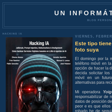
UN INFORMÁT
BLOG PERSON
HACKING IA
VIERNES, FEBRER
Este tipo tien
foto suya
El domingo por la 
teléfono móvil en l
opción de hacer la 
decida solicitar lo
móvil en un futuro
alternativas para rec
Mi operadora
Yoig
responsabilizar de 
datos de posición de 
peor e es que ellos
robado he de segu