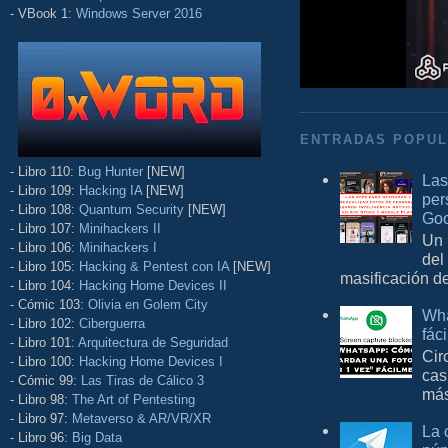
- VBook 1:
Windows Server 2016
ENTRADAS POPU
- Libro 110:
Bug Hunter
[NEW]
Las
- Libro 109:
Hacking IA
[NEW]
per
- Libro 108:
Quantum Security
[NEW]
Goo
- Libro 107:
Minihackers II
Un 
- Libro 106:
Minihackers I
del
- Libro 105:
Hacking & Pentest con IA
[NEW]
masificación d
- Libro 104:
Hacking Home Devices II
- Cómic 103:
Olivia en Golem City
Wha
- Libro 102:
Ciberguerra
fác
- Libro 101:
Arquitectura de Seguridad
Cir
- Libro 100:
Hacking Home Devices I
cas
- Cómic 99:
Las Tiras de Cálico 3
más
- Libro 98:
The Art of Pentesting
- Libro 97:
Metaverso & AR/VR/XR
La 
- Libro 96:
Big Data