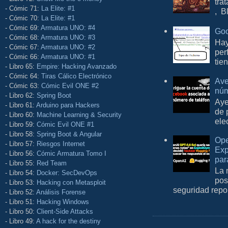
tra
- Cómic 71:
La Elite: #1
, B
- Cómic 70:
La Elite: #1
- Cómic 69:
Armatura UNO: #4
Goo
- Cómic 68:
Armatura UNO: #3
Hay
- Cómic 67:
Armatura UNO: #2
per
- Cómic 66:
Armatura UNO: #1
tie
- Libro 65:
Empire: Hacking Avanzado
- Cómic 64:
Tiras Cálico Electrónico
Ave
- Cómic 63:
Cómic Evil ONE #2
núm
- Libro 62:
Spring Boot
Aye
- Libro 61:
Arduino para Hackers
de 
- Libro 60:
Machine Learning & Security
ele
- Libro 59:
Cómic Evil ONE #1
- Libro 58:
Spring Boot & Angular
Ope
- Libro 57:
Riesgos Internet
Exp
- Libro 56:
Cómic Armatura Tomo I
par
- Libro 55:
Red Team
La 
- Libro 54:
Docker: SecDevOps
pos
- Libro 53:
Hacking con Metasploit
seguridad repo
- Libro 52:
Análisis Forense
- Libro 51:
Hacking Windows
- Libro 50:
Client-Side Attacks
- Libro 49:
A hack for the destiny