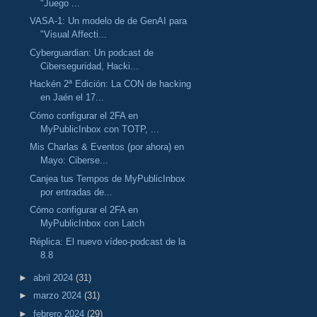
"Juego ...
VASA-1: Un modelo de de GenAI para
"Visual Affecti...
Cyberguardian: Un podcast de
Ciberseguridad, Hacki...
Hackén 2ª Edición: La CON de hacking
en Jaén el 17...
Cómo configurar el 2FA en
MyPublicInbox con TOTP, ...
Mis Charlas & Eventos (por ahora) en
Mayo: Ciberse...
Canjea tus Tempos de MyPublicInbox
por entradas de...
Cómo configurar el 2FA en
MyPublicInbox con Latch
Réplica: El nuevo vídeo-podcast de la
8.8
►
abril 2024
(31)
►
marzo 2024
(31)
►
febrero 2024
(29)