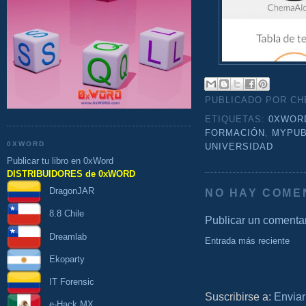
PUBLICADO POR C
ETIQUETAS:
0XWOR
FORMACIÓN
,
MYPUB
0XWORD
UNIVERSIDAD
Publicar tu libro en 0xWord
DISTRIBUIDORES de 0xWORD
DragonJAR
NO HAY COME
8.8 Chile
Publicar un comenta
Dreamlab
Entrada más reciente
Ekoparty
IT Forensic
Suscribirse a:
Enviar
e-Hack MX