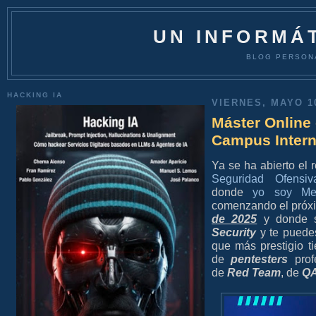
UN INFORMÁT
BLOG PERSON
HACKING IA
VIERNES, MAYO 10
Máster Online
Campus Intern
Ya se ha abierto el 
Seguridad Ofensi
donde
yo soy Me
comenzando el pró
de 2025
y donde s
Security
y te puede
que más prestigio t
de
pentesters
prof
de
Red Team
, de
QA