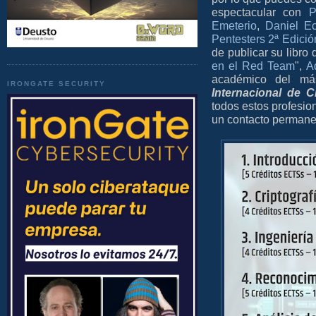
espectacular con
P
Emeterio
,
Daniel Ec
Pentesters 2ª Edició
de publicar su libro 
en el Red Team
",
A
académico del m
IRONGATE SECURITY
Internacional de C
todos estos profesio
un contacto permanen