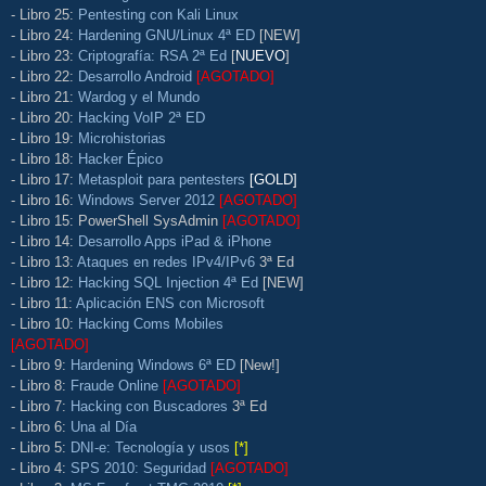
- Libro 25:
Pentesting con Kali Linux
- Libro 24:
Hardening GNU/Linux 4ª ED
[NEW]
- Libro 23:
Criptografía: RSA 2ª Ed
[
NUEVO
]
- Libro 22:
Desarrollo Android
[AGOTADO]
- Libro 21:
Wardog y el Mundo
- Libro 20:
Hacking VoIP 2ª ED
- Libro 19:
Microhistorias
- Libro 18:
Hacker Épico
- Libro 17:
Metasploit para pentesters
[GOLD]
- Libro 16:
Windows Server 2012
[AGOTADO]
- Libro 15: PowerShell SysAdmin
[AGOTADO]
- Libro 14:
Desarrollo Apps iPad & iPhone
- Libro 13:
Ataques en redes IPv4/IPv6
3ª Ed
- Libro 12:
Hacking SQL Injection 4ª Ed
[NEW]
- Libro 11:
Aplicación ENS con Microsoft
- Libro 10:
Hacking Coms Mobiles
[AGOTADO]
- Libro 9:
Hardening Windows 6ª ED
[New!]
- Libro 8:
Fraude Online
[AGOTADO]
- Libro 7:
Hacking con Buscadores
3ª Ed
- Libro 6:
Una al Día
- Libro 5:
DNI-e: Tecnología y usos
[*]
- Libro 4:
SPS 2010: Seguridad
[AGOTADO]