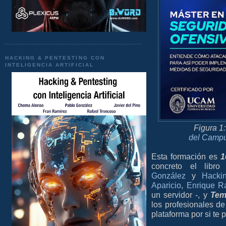
HACKING & PENTESTING CON
INTELIGENCIA ARTIFICIAL
Figura 1
del Campu
Esta formación es
1
concreto el lib
González
y
Hacki
Aparicio
,
Enrique R
un servidor -, y
Tem
los profesionales de
plataforma por si te 