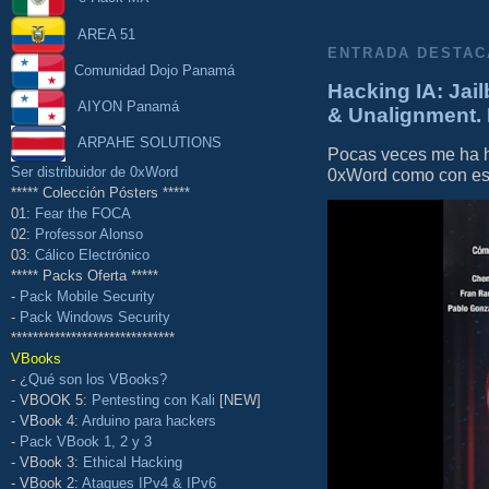
AREA 51
ENTRADA DESTAC
Comunidad Dojo Panamá
Hacking IA: Jail
AIYON Panamá
& Unalignment. 
ARPAHE SOLUTIONS
Pocas veces me ha he
Ser distribuidor de 0xWord
0xWord como con este 
***** Colección Pósters *****
01:
Fear the FOCA
02:
Professor Alonso
03:
Cálico Electrónico
***** Packs Oferta *****
-
Pack Mobile Security
-
Pack Windows Security
******************************
VBooks
-
¿Qué son los VBooks?
- VBOOK 5:
Pentesting con Kali
[NEW]
- VBook 4:
Arduino para hackers
-
Pack VBook 1, 2 y 3
- VBook 3:
Ethical Hacking
- VBook 2:
Ataques IPv4 & IPv6