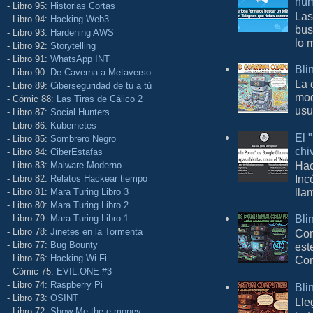
núm
- Libro 95:
Historias Cortas
Las
- Libro 94:
Hacking Web3
bus
- Libro 93:
Hardening AWS
lo 
- Libro 92:
Storytelling
- Libro 91:
WhatsApp INT
Bli
- Libro 90:
De Caverna a Metaverso
La 
- Libro 89:
Ciberseguridad de tú a tú
mod
- Cómic 88:
Las Tiras de Cálico 2
usu
- Libro 87:
Social Hunters
- Libro 86:
Kubernetes
El 
- Libro 85:
Sombrero Negro
chi
- Libro 84:
CiberEstafas
Hac
- Libro 83:
Malware Moderno
Inc
- Libro 82:
Relatos Hackear tiempo
lla
- Libro 81:
Mara Turing Libro 3
- Libro 80:
Mara Turing Libro 2
Bli
- Libro 79:
Mara Turing Libro 1
- Libro 78:
Jinetes en la Tormenta
Con
- Libro 77:
Bug Bounty
est
- Libro 76:
Hacking Wi-Fi
Com
- Cómic 75:
EVIL:ONE #3
- Libro 74:
Raspberry Pi
Bli
- Libro 73:
OSINT
Lle
- Libro 72:
Show Me the e-money