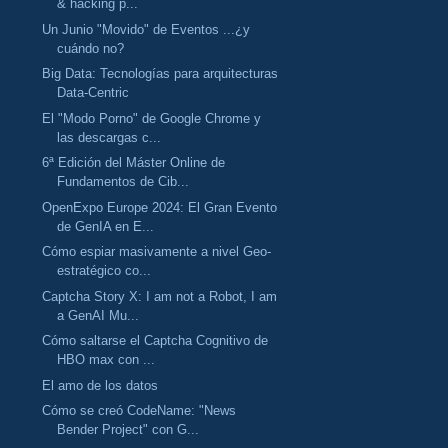
& hacking p...
Un Junio "Movido" de Eventos ...¿y
cuándo no?
Big Data: Tecnologías para arquitecturas
Data-Centric
El "Modo Porno" de Google Chrome y
las descargas c...
6ª Edición del Máster Online de
Fundamentos de Cib...
OpenExpo Europe 2024: El Gran Evento
de GenIA en E...
Cómo espiar masivamente a nivel Geo-
estratégico co...
Captcha Story X: I am not a Robot, I am
a GenAI Mu...
Cómo saltarse el Captcha Cognitivo de
HBO max con ...
El amo de los datos
Cómo se creó CodeName: "News
Bender Project" con G...