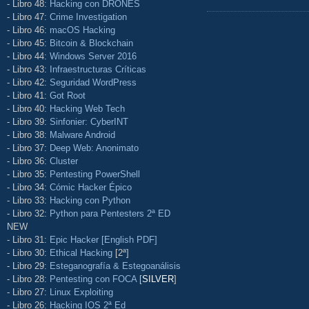
- Libro 48:
Hacking con DRONES
- Libro 47:
Crime Investigation
- Libro 46:
macOS Hacking
- Libro 45:
Bitcoin & Blockchain
- Libro 44:
Windows Server 2016
- Libro 43:
Infraestructuras Críticas
- Libro 42:
Seguridad WordPress
- Libro 41:
Got Root
- Libro 40:
Hacking Web Tech
- Libro 39:
Sinfonier: CyberINT
- Libro 38:
Malware Android
- Libro 37:
Deep Web: Anonimato
- Libro 36:
Cluster
- Libro 35:
Pentesting PowerShell
- Libro 34:
Cómic Hacker Épico
- Libro 33:
Hacking con Python
- Libro 32:
Python para Pentesters 2ª ED
NEW
- Libro 31:
Epic Hacker [English PDF]
- Libro 30:
Ethical Hacking
[2ª]
- Libro 29:
Esteganografía & Estegoanálisis
- Libro 28:
Pentesting con FOCA
[
SILVER
]
- Libro 27:
Linux Exploiting
- Libro 26:
Hacking IOS 2ª Ed