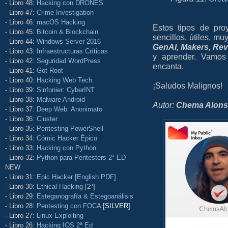
- Libro 48:
Hacking con DRONES
- Libro 47:
Crime Investigation
- Libro 46:
macOS Hacking
Estos tipos de pro
- Libro 45:
Bitcoin & Blockchain
sencillos, útiles, mu
- Libro 44:
Windows Server 2016
GenAI, Makers, Rev
- Libro 43:
Infraestructuras Críticas
y aprender. Vamo
- Libro 42:
Seguridad WordPress
encanta.
- Libro 41:
Got Root
- Libro 40:
Hacking Web Tech
¡Saludos Malignos!
- Libro 39:
Sinfonier: CyberINT
- Libro 38:
Malware Android
Autor:
Chema Alon
- Libro 37:
Deep Web: Anonimato
- Libro 36:
Cluster
- Libro 35:
Pentesting PowerShell
- Libro 34:
Cómic Hacker Épico
- Libro 33:
Hacking con Python
- Libro 32:
Python para Pentesters 2ª ED
NEW
- Libro 31:
Epic Hacker [English PDF]
- Libro 30:
Ethical Hacking
[2ª]
- Libro 29:
Esteganografía & Estegoanálisis
- Libro 28:
Pentesting con FOCA
[
SILVER
]
- Libro 27:
Linux Exploiting
- Libro 26:
Hacking IOS 2ª Ed