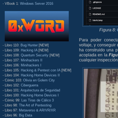
- VBook 1:
Windows Server 2016
Figura 8:
Para poder conect
voltaje, y conseguir
- Libro 110:
Bug Hunter
[NEW]
ha construido una 
- Libro 109:
Hacking IA
[NEW]
acoplada en la
Figu
- Libro 108:
Quantum Security
[NEW]
cualquier inspección
- Libro 107:
Minihackers II
- Libro 106:
Minihackers I
- Libro 105:
Hacking & Pentest con IA
[NEW]
- Libro 104:
Hacking Home Devices II
- Cómic 103:
Olivia en Golem City
- Libro 102:
Ciberguerra
- Libro 101:
Arquitectura de Seguridad
- Libro 100:
Hacking Home Devices I
- Cómic 99:
Las Tiras de Cálico 3
- Libro 98:
The Art of Pentesting
- Libro 97:
Metaverso & AR/VR/XR
- Libro 96:
Big Data