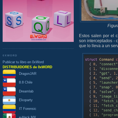
Figur
Estos salen por el 
son interceptados - 
que lo lleva a un ser
0XWORD
Publicar tu libro en 0xWord
DISTRIBUIDORES de 0xWORD
DragonJAR
8.8 Chile
Dreamlab
Ekoparty
IT Forensic
e-Hack MX