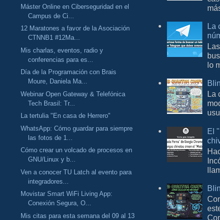
Máster Online en Ciberseguridad en el
más
Campus de Ci...
La 
12 Maratones a favor de la Asociación
núm
CTNNB1 #12Ma...
Las
Mis charlas, eventos, radio y
bus
conferencias para es...
lo 
Día de la Programación con Brais
Moure, Daniela Ma...
Bli
La 
Webinar Open Gateway & Telefónica
mod
Tech Brasil: Tr...
usu
La tertulia "En casa de Herrero"
WhatsApp: Cómo guardar para siempre
El 
las fotos de 1...
chi
Cómo crear un volcado de procesos en
Hac
GNU/Linux y b...
Inc
lla
Ven a conocer TU Latch al evento para
integradores...
Bli
Movistar Smart WiFi Living App:
Con
Conexión Segura, O...
est
Mis citas para esta semana del 09 al 13
Com