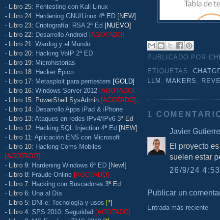
- Libro 25:
Pentesting con Kali Linux
- Libro 24:
Hardening GNU/Linux 4ª ED
[NEW]
- Libro 23:
Criptografía: RSA 2ª Ed
[
NUEVO
]
- Libro 22:
Desarrollo Android
[AGOTADO]
- Libro 21:
Wardog y el Mundo
- Libro 20:
Hacking VoIP 2ª ED
PUBLICADO POR C
- Libro 19:
Microhistorias
ETIQUETAS:
CHATG
- Libro 18:
Hacker Épico
LLM
,
MAKERS
,
REV
- Libro 17:
Metasploit para pentesters
[GOLD]
- Libro 16:
Windows Server 2012
[AGOTADO]
- Libro 15: PowerShell SysAdmin
[AGOTADO]
- Libro 14:
Desarrollo Apps iPad & iPhone
1 COMENTARI
- Libro 13:
Ataques en redes IPv4/IPv6
3ª Ed
- Libro 12:
Hacking SQL Injection 4ª Ed
[NEW]
Javier Gutierr
- Libro 11:
Aplicación ENS con Microsoft
El proyecto es
- Libro 10:
Hacking Coms Mobiles
suelen estar 
[AGOTADO]
- Libro 9:
Hardening Windows 6ª ED
[New!]
26/9/24 4:53
- Libro 8:
Fraude Online
[AGOTADO]
- Libro 7:
Hacking con Buscadores
3ª Ed
Publicar un comenta
- Libro 6:
Una al Día
- Libro 5:
DNI-e: Tecnología y usos
[*]
Entrada más reciente
- Libro 4:
SPS 2010: Seguridad
[AGOTADO]