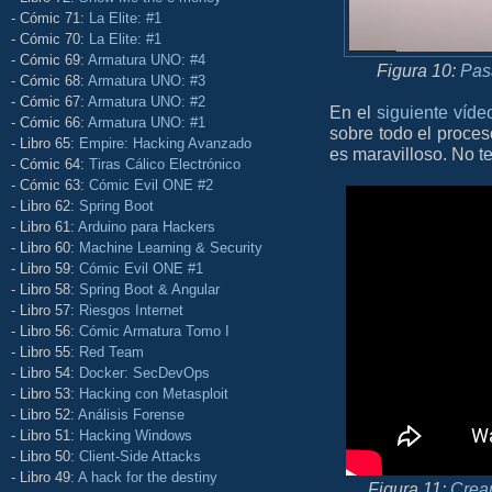
- Cómic 71:
La Elite: #1
- Cómic 70:
La Elite: #1
- Cómic 69:
Armatura UNO: #4
Figura 10:
Pas
- Cómic 68:
Armatura UNO: #3
- Cómic 67:
Armatura UNO: #2
En el
siguiente víde
- Cómic 66:
Armatura UNO: #1
sobre todo el proces
- Libro 65:
Empire: Hacking Avanzado
es maravilloso. No te
- Cómic 64:
Tiras Cálico Electrónico
- Cómic 63:
Cómic Evil ONE #2
- Libro 62:
Spring Boot
- Libro 61:
Arduino para Hackers
- Libro 60:
Machine Learning & Security
- Libro 59:
Cómic Evil ONE #1
- Libro 58:
Spring Boot & Angular
- Libro 57:
Riesgos Internet
- Libro 56:
Cómic Armatura Tomo I
- Libro 55:
Red Team
- Libro 54:
Docker: SecDevOps
- Libro 53:
Hacking con Metasploit
- Libro 52:
Análisis Forense
- Libro 51:
Hacking Windows
- Libro 50:
Client-Side Attacks
- Libro 49:
A hack for the destiny
Figura 11:
Crea