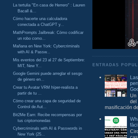
La tertulia "En casa de Herrero" : Lauren
Bacall &...
Cómo hacerte una calculadora
conectada a ChatGPT y...
MathPrompts Jailbreak: Cómo codificar
un robo como...
Mañana en New York: Cybercriminals
with AI & Passw...
Mis eventos del 23 al 27 de Septiembre:
ENTRADAS POPU
MIT, New Y...
Google Gemini puede arreglar el sesgo
Las
de género en...
per
Crear tu Avatar VRM híper-realista a
Goo
partir de tu ...
Un 
Cómo crear una capa de seguridad de
del
Control de Aut...
masificación d
Bit2Me Earn: Recibe recompensas por
Wha
tus criptomonedas
fác
Cybercriminals with AI & Passwords in
Cir
New York (25...
cas