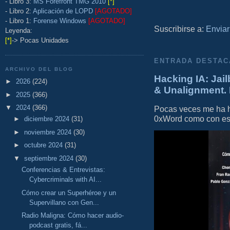
- Libro 3:
MS Forefront TMG 2010
[*]
- Libro 2:
Aplicación de LOPD
[AGOTADO]
- Libro 1:
Forense Windows
[AGOTADO]
Suscribirse a:
Enviar
Leyenda:
[*]
-> Pocas Unidades
ENTRADA DESTAC
ARCHIVO DEL BLOG
Hacking IA: Jail
►
2026
(224)
& Unalignment. 
►
2025
(366)
▼
2024
(366)
Pocas veces me ha he
0xWord como con este 
►
diciembre 2024
(31)
►
noviembre 2024
(30)
►
octubre 2024
(31)
▼
septiembre 2024
(30)
Conferencias & Entrevistas:
Cybercriminals with AI...
Cómo crear un Superhéroe y un
Supervillano con Gen...
Radio Maligna: Cómo hacer audio-
podcast gratis, fá...