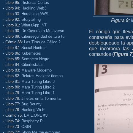
- Libro 95:
Historias Cortas
- Libro 94:
Hacking Web3
- Libro 93:
Hardening AWS
- Libro 92:
Storytelling
Figura 9:
- Libro 91:
WhatsApp INT
- Libro 90:
De Caverna a Metaverso
El código que llev
- Libro 89:
Ciberseguridad de tú a tú
contraseña para ev
- Cómic 88:
Las Tiras de Cálico 2
desbloqueado la ap
- Libro 87:
Social Hunters
que incorpora las 
- Libro 86:
Kubernetes
comandos (
Figura 7
- Libro 85:
Sombrero Negro
- Libro 84:
CiberEstafas
- Libro 83:
Malware Moderno
- Libro 82:
Relatos Hackear tiempo
- Libro 81:
Mara Turing Libro 3
- Libro 80:
Mara Turing Libro 2
- Libro 79:
Mara Turing Libro 1
- Libro 78:
Jinetes en la Tormenta
- Libro 77:
Bug Bounty
- Libro 76:
Hacking Wi-Fi
- Cómic 75:
EVIL:ONE #3
- Libro 74:
Raspberry Pi
- Libro 73:
OSINT
- Libro 72:
Show Me the e-money