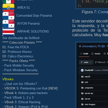
AREA 51
Figura 7:
Coman
Comunidad Dojo Panamá
Este servidor decodif
AIYON Panamá
la respuesta, y la
protocolo de la T
ARPAHE SOLUTIONS
calculadora. Muy
ha
Ser distribuidor de 0xWord
***** Colección Pósters *****
01:
Fear the FOCA
02:
Professor Alonso
03:
Cálico Electrónico
***** Packs Oferta *****
-
Pack Mobile Security
-
Pack Windows Security
******************************
VBooks
-
¿Qué son los VBooks?
- VBOOK 5:
Pentesting con Kali
[NEW]
- VBook 4:
Arduino para hackers
-
Pack VBook 1, 2 y 3
- VBook 3:
Ethical Hacking
- VBook 2:
Ataques IPv4 & IPv6