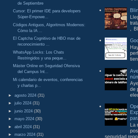
de Septiembre
Bli
Cursor: El primer IDE para developers
Lle
Súper-Empowe...
tra
Códigos Antiguos, Algoritmos Modernos:
, B
Cómo la IA ...
El Captcha Cognitivo de HBO max de
Goo
reconocimiento ...
Hay
WhatsApp Locks: Los Chats
per
Restringidos y una peque...
tie
Máster Online en Seguridad Ofensiva
Ave
del Campus Int...
núm
Mi calendario de eventos, conferencias
Aye
y charlas p...
de 
ele
►
agosto 2024
(31)
►
julio 2024
(31)
Ope
►
junio 2024
(30)
Exp
par
►
mayo 2024
(30)
La 
►
abril 2024
(31)
pos
►
marzo 2024
(31)
seguridad repo