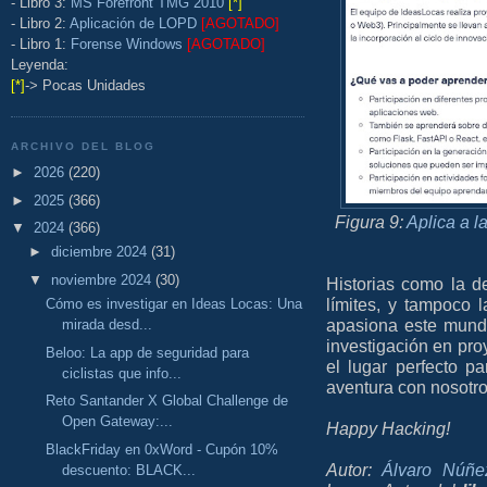
- Libro 3:
MS Forefront TMG 2010
[*]
- Libro 2:
Aplicación de LOPD
[AGOTADO]
- Libro 1:
Forense Windows
[AGOTADO]
Leyenda:
[*]
-> Pocas Unidades
ARCHIVO DEL BLOG
►
2026
(220)
►
2025
(366)
Figura 9:
Aplica a l
▼
2024
(366)
►
diciembre 2024
(31)
▼
noviembre 2024
(30)
Historias como la d
límites, y tampoco 
Cómo es investigar en Ideas Locas: Una
apasiona este mundo
mirada desd...
investigación en pro
Beloo: La app de seguridad para
el lugar perfecto p
ciclistas que info...
aventura con nosotro
Reto Santander X Global Challenge de
Open Gateway:...
Happy Hacking!
BlackFriday en 0xWord - Cupón 10%
Autor:
Álvaro Núñe
descuento: BLACK...