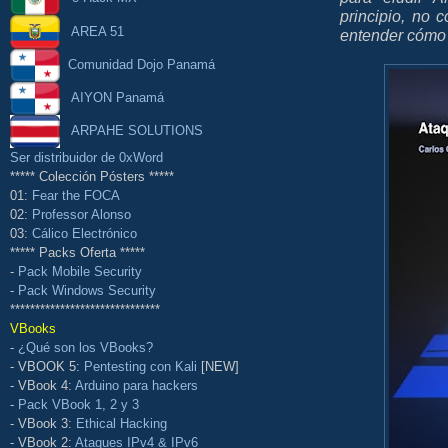
principio, no 
AREA 51
entender cómo 
Comunidad Dojo Panamá
AIYON Panamá
ARPAHE SOLUTIONS
Ser distribuidor de 0xWord
***** Colección Pósters *****
01:
Fear the FOCA
02:
Professor Alonso
03:
Cálico Electrónico
***** Packs Oferta *****
-
Pack Mobile Security
-
Pack Windows Security
******************************
VBooks
-
¿Qué son los VBooks?
- VBOOK 5:
Pentesting con Kali
[NEW]
- VBook 4:
Arduino para hackers
-
Pack VBook 1, 2 y 3
- VBook 3:
Ethical Hacking
- VBook 2:
Ataques IPv4 & IPv6