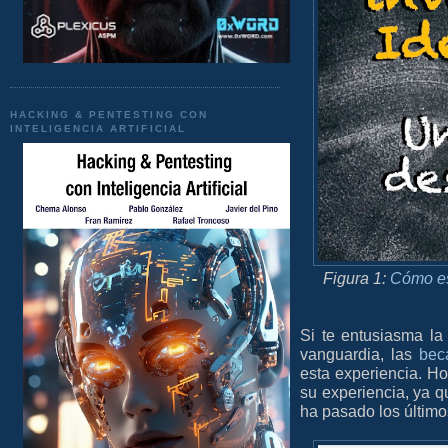
HACKING & PENTESTING CON
INTELIGENCIA ARTIFICIAL
Figura 1:
Cómo es
Si te entusiasma la
vanguardia, las
bec
esta experiencia. 
su experiencia, ya 
ha pasado los últim