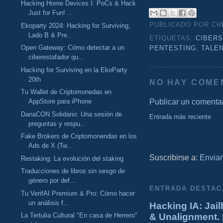
Hacking Home Devices I: PoCs & Hack
Just for Fun! ...
PUBLICADO POR C
Ekoparty 2024: Hacking for Surviving,
Lado B & Pre...
ETIQUETAS:
CIBER
Open Gateway: Cómo detectar a un
PENTESTING
,
TALE
ciberestafador qu...
Hacking for Surviving en la EkoParty
20th
NO HAY COME
Tu Wallet de Criptomonedas en
Publicar un comenta
AppStore para iPhone
DanaCON Solidario: Una sesión de
Entrada más reciente
preguntas y respu...
Fake Brokers de Criptomonendas en los
Ads de X (Tw...
Suscribirse a:
Enviar
Restaking: La evolución del staking
Traducciones de libros sin sesgo de
género por def...
ENTRADA DESTAC
Tu VerifAI Premium & Pro: Cómo hacer
un análisis f...
Hacking IA: Jail
La Tertulia Cultural "En casa de Herrero"
& Unalignment. 