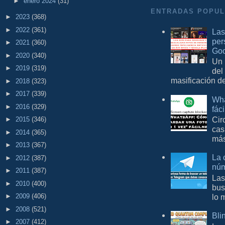
►
enero 2024
(31)
ENTRADAS POPU
►
2023
(368)
►
2022
(361)
Las
per
►
2021
(360)
Goo
►
2020
(340)
Un 
►
2019
(319)
del
masificación d
►
2018
(323)
►
2017
(339)
Wha
►
2016
(329)
fác
Cir
►
2015
(346)
cas
►
2014
(365)
más
►
2013
(367)
La 
►
2012
(387)
núm
►
2011
(387)
Las
►
2010
(400)
bus
lo 
►
2009
(406)
►
2008
(521)
Bli
►
2007
(412)