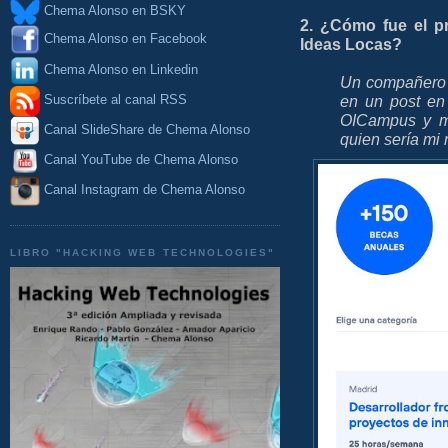
Chema Alonso en BSKY
2. ¿Cómo fue el p
Chema Alonso en Facebook
Ideas Locas?
Chema Alonso en Linkedin
Un compañero d
Suscríbete al canal RSS
en un post en
OICampus y me
Canal SlideShare de Chema Alonso
quien sería mi
Canal YouTube de Chema Alonso
Canal Instagram de Chema Alonso
LIBRO "HACKING WEB TECHNOLOGIES"