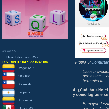
0XWORD
Publicar tu libro en 0xWord
Figura 5:
Contactar
DISTRIBUIDORES de 0xWORD
DragonJAR
Estos proyecto
pentesting,
8.8 Chile
herramientas.
Dreamlab
4. ¿Cuál ha sido e
Ekoparty
y cómo lograste su
IT Forensic
El mayor desafí
para eludir 
e-Hack MX