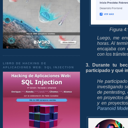
Figura 4
Luego, me env
horas. Al term
encajaba con 
con los trámite
LIBRO DE HACKING DE
3. Durante tu be
APLICACIONES WEB: SQL INJECTION
participado y qué i
He participad
investigando s
de pentesting
en proyectos de
y en proyecto
Paranoid Mod