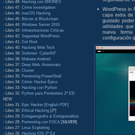
- Libro 48:
Hacking con DRONES
- Libro 47:
Crime Investigation
WordPress in P
- Libro 46:
macOS Hacking
capa extra de
- Libro 45:
Bitcoin & Blockchain
gustado poder
- Libro 44:
Windows Server 2016
utilidades que
- Libro 43:
Infraestructuras Críticas
nueva forma
- Libro 42:
Seguridad WordPress
configuración q
- Libro 41:
Got Root
- Libro 40:
Hacking Web Tech
- Libro 39:
Sinfonier: CyberINT
- Libro 38:
Malware Android
- Libro 37:
Deep Web: Anonimato
- Libro 36:
Cluster
- Libro 35:
Pentesting PowerShell
- Libro 34:
Cómic Hacker Épico
- Libro 33:
Hacking con Python
- Libro 32:
Python para Pentesters 2ª ED
NEW
- Libro 31:
Epic Hacker [English PDF]
- Libro 30:
Ethical Hacking
[2ª]
- Libro 29:
Esteganografía & Estegoanálisis
- Libro 28:
Pentesting con FOCA
[
SILVER
]
- Libro 27:
Linux Exploiting
- Libro 26:
Hacking IOS 2ª Ed