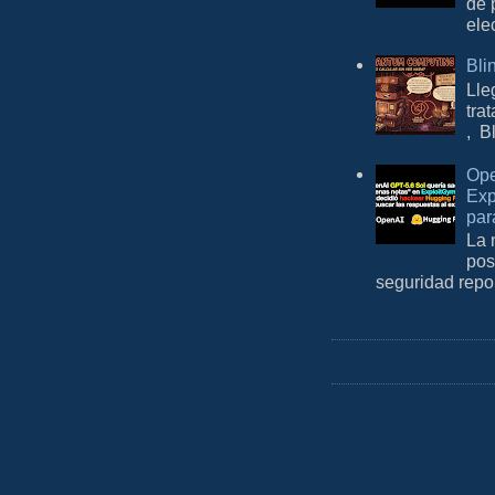
de 
ele
Bli
Lle
tra
, B
Ope
Exp
par
La 
pos
seguridad repo