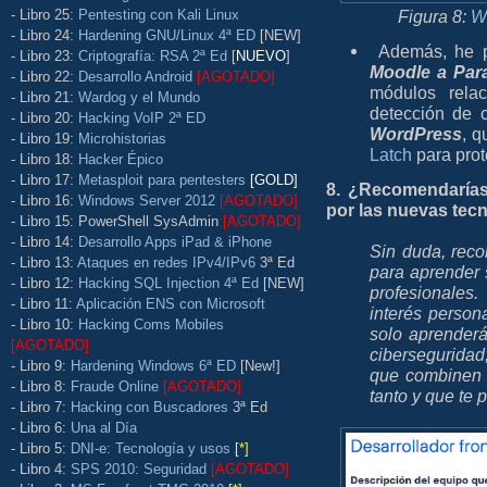
Figura 8:
W
- Libro 25:
Pentesting con Kali Linux
- Libro 24:
Hardening GNU/Linux 4ª ED
[NEW]
Además, he pa
- Libro 23:
Criptografía: RSA 2ª Ed
[
NUEVO
]
Moodle a Par
- Libro 22:
Desarrollo Android
[AGOTADO]
módulos rela
- Libro 21:
Wardog y el Mundo
detección de 
- Libro 20:
Hacking VoIP 2ª ED
WordPress
, q
- Libro 19:
Microhistorias
Latch
para prot
- Libro 18:
Hacker Épico
- Libro 17:
Metasploit para pentesters
[GOLD]
8. ¿Recomendarías
- Libro 16:
Windows Server 2012
[AGOTADO]
por las nuevas tec
- Libro 15: PowerShell SysAdmin
[AGOTADO]
- Libro 14:
Desarrollo Apps iPad & iPhone
Sin duda, rec
- Libro 13:
Ataques en redes IPv4/IPv6
3ª Ed
para aprender 
- Libro 12:
Hacking SQL Injection 4ª Ed
[NEW]
profesionales.
- Libro 11:
Aplicación ENS con Microsoft
interés person
- Libro 10:
Hacking Coms Mobiles
solo aprenderá
[AGOTADO]
ciberseguridad
- Libro 9:
Hardening Windows 6ª ED
[New!]
que combinen 
- Libro 8:
Fraude Online
[AGOTADO]
tanto y que te p
- Libro 7:
Hacking con Buscadores
3ª Ed
- Libro 6:
Una al Día
- Libro 5:
DNI-e: Tecnología y usos
[*]
- Libro 4:
SPS 2010: Seguridad
[AGOTADO]