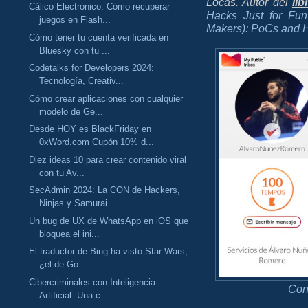
Locas. Autor del
lib
Cálico Electrónico: Cómo recuperar
Hacks Just for Fun
juegos en Flash...
Makers): PoCs and H
Cómo tener tu cuenta verificada en
Bluesky con tu ...
Codetalks for Developers 2024:
Tecnología, Creativ...
Cómo crear aplicaciones con cualquier
modelo de Ge...
Desde HOY es BlackFriday en
0xWord.com Cupón 10% d...
Diez ideas 10 para crear contenido viral
con tu Av...
SecAdmin 2024: La CON de Hackers,
Ninjas y Samurai...
Un bug de UX de WhatsApp en iOS que
bloquea el ini...
El traductor de Bing ha visto Star Wars,
¿el de Go...
Cibercriminales con Inteligencia
Con
Artificial: Una c...