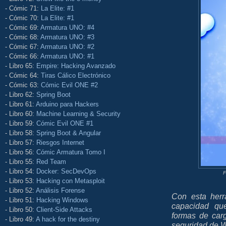
- Cómic 71:
La Elite: #1
- Cómic 70:
La Elite: #1
- Cómic 69:
Armatura UNO: #4
- Cómic 68:
Armatura UNO: #3
- Cómic 67:
Armatura UNO: #2
- Cómic 66:
Armatura UNO: #1
- Libro 65:
Empire: Hacking Avanzado
- Cómic 64:
Tiras Cálico Electrónico
- Cómic 63:
Cómic Evil ONE #2
- Libro 62:
Spring Boot
- Libro 61:
Arduino para Hackers
- Libro 60:
Machine Learning & Security
- Libro 59:
Cómic Evil ONE #1
- Libro 58:
Spring Boot & Angular
- Libro 57:
Riesgos Internet
- Libro 56:
Cómic Armatura Tomo I
- Libro 55:
Red Team
- Libro 54:
Docker: SecDevOps
F
- Libro 53:
Hacking con Metasploit
- Libro 52:
Análisis Forense
Con esta herr
- Libro 51:
Hacking Windows
capacidad que
- Libro 50:
Client-Side Attacks
formas de car
- Libro 49:
A hack for the destiny
seguridad de W