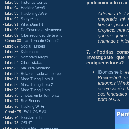
perfeccionado o adq
- Libro 95:
Historias Cortas
- Libro 94:
Hacking Web3
Además de los
- Libro 93:
Hardening AWS
mejorado mi f
- Libro 92:
Storytelling
tiempo, priori
- Libro 91:
WhatsApp INT
proyecto nuevo
- Libro 90:
De Caverna a Metaverso
que me quite e
- Libro 89:
Ciberseguridad de tú a tú
animado a inte
- Cómic 88:
Las Tiras de Cálico 2
- Libro 87:
Social Hunters
7. ¿Podrías comp
- Libro 86:
Kubernetes
investigaste que 
- Libro 85:
Sombrero Negro
enriquecedores?
- Libro 84:
CiberEstafas
- Libro 83:
Malware Moderno
iBombshell
:
e
- Libro 82:
Relatos Hackear tiempo
Powershell me
- Libro 81:
Mara Turing Libro 3
entornos Wind
- Libro 80:
Mara Turing Libro 2
de ejecución. 
- Libro 79:
Mara Turing Libro 1
dos lenguajes
- Libro 78:
Jinetes en la Tormenta
para el C2.
- Libro 77:
Bug Bounty
- Libro 76:
Hacking Wi-Fi
- Cómic 75:
EVIL:ONE #3
- Libro 74:
Raspberry Pi
- Libro 73:
OSINT
- Libro 72:
Show Me the e-money