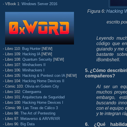
- VBook 1:
Windows Server 2016
Figura 6:
Hacking W
escrito po
Leyendo much
código que en
guiando y me d
- Libro 110:
Bug Hunter
[NEW]
bastante sobr
- Libro 109:
Hacking IA
[NEW]
iBombshell.
- Libro 108:
Quantum Security
[NEW]
- Libro 107:
Minihackers II
5. ¿Cómo describirí
- Libro 106:
Minihackers I
compañeros?
- Libro 105:
Hacking & Pentest con IA
[NEW]
- Libro 104:
Hacking Home Devices II
Al ser un equ
- Cómic 103:
Olivia en Golem City
muchos proyec
- Libro 102:
Ciberguerra
embargo, es
- Libro 101:
Arquitectura de Seguridad
buscando innov
- Libro 100:
Hacking Home Devices I
con el equipo 
- Cómic 99:
Las Tiras de Cálico 3
y te integran r
- Libro 98:
The Art of Pentesting
- Libro 97:
Metaverso & AR/VR/XR
6. ¿Qué habilid
- Libro 96:
Big Data