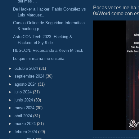
del mes ...
Pocas veces me ha he
De Hacker a Hacker: Pablo González vs
0xWord como con este 
Luis Márquez...
Cursos Online de Seguridad Informática
& hacking p...
AsturCON Tech 2023: Hacking &
Hackers el 8 y 9 de ...
HBSCON: Recordando a Kevin Mitnick
Lo que mi mamá me enseña
►
octubre 2024
(31)
►
septiembre 2024
(30)
►
agosto 2024
(31)
►
julio 2024
(31)
►
junio 2024
(30)
►
mayo 2024
(30)
►
abril 2024
(31)
►
marzo 2024
(31)
►
febrero 2024
(29)