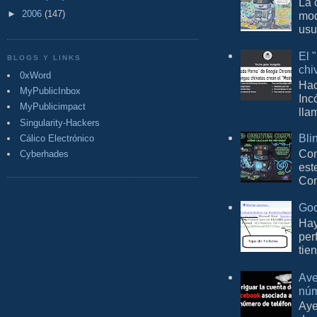
La 
►
2006
(147)
mod
usu
El 
BLOGS Y LINKS
chi
0xWord
Hac
MyPublicInbox
Inc
MyPublicimpact
lla
Singularity-Hackers
Bli
Cálico Electrónico
Con
Cyberhades
est
Com
Goo
Hay
per
tie
Ave
núm
Aye