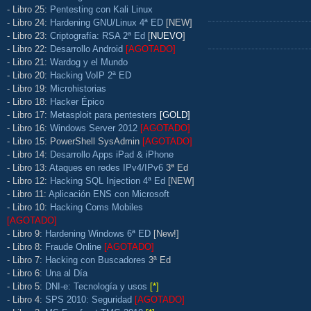
- Libro 25:
Pentesting con Kali Linux
- Libro 24:
Hardening GNU/Linux 4ª ED
[NEW]
- Libro 23:
Criptografía: RSA 2ª Ed
[
NUEVO
]
- Libro 22:
Desarrollo Android
[AGOTADO]
- Libro 21:
Wardog y el Mundo
- Libro 20:
Hacking VoIP 2ª ED
- Libro 19:
Microhistorias
- Libro 18:
Hacker Épico
- Libro 17:
Metasploit para pentesters
[GOLD]
- Libro 16:
Windows Server 2012
[AGOTADO]
- Libro 15: PowerShell SysAdmin
[AGOTADO]
- Libro 14:
Desarrollo Apps iPad & iPhone
- Libro 13:
Ataques en redes IPv4/IPv6
3ª Ed
- Libro 12:
Hacking SQL Injection 4ª Ed
[NEW]
- Libro 11:
Aplicación ENS con Microsoft
- Libro 10:
Hacking Coms Mobiles
[AGOTADO]
- Libro 9:
Hardening Windows 6ª ED
[New!]
- Libro 8:
Fraude Online
[AGOTADO]
- Libro 7:
Hacking con Buscadores
3ª Ed
- Libro 6:
Una al Día
- Libro 5:
DNI-e: Tecnología y usos
[*]
- Libro 4:
SPS 2010: Seguridad
[AGOTADO]