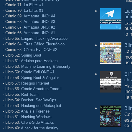
- Cómic 71:
La Elite: #1
- Cómic 70:
La Elite: #1
La 
- Cómic 69:
Armatura UNO: #4
núm
- Cómic 68:
Armatura UNO: #3
Las
- Cómic 67:
Armatura UNO: #2
bus
- Cómic 66:
Armatura UNO: #1
lo 
- Libro 65:
Empire: Hacking Avanzado
- Cómic 64:
Tiras Cálico Electrónico
Bli
- Cómic 63:
Cómic Evil ONE #2
La 
- Libro 62:
Spring Boot
mod
- Libro 61:
Arduino para Hackers
usu
- Libro 60:
Machine Learning & Security
- Libro 59:
Cómic Evil ONE #1
El 
- Libro 58:
Spring Boot & Angular
chi
- Libro 57:
Riesgos Internet
Hac
- Libro 56:
Cómic Armatura Tomo I
Inc
- Libro 55:
Red Team
lla
- Libro 54:
Docker: SecDevOps
- Libro 53:
Hacking con Metasploit
Bli
- Libro 52:
Análisis Forense
Con
- Libro 51:
Hacking Windows
est
- Libro 50:
Client-Side Attacks
Com
- Libro 49:
A hack for the destiny