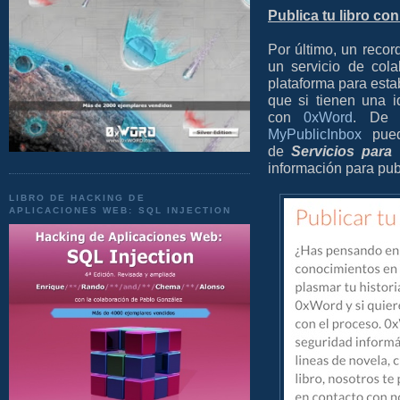
Publica tu libro co
Por último, un reco
un servicio de col
plataforma para esta
que si tienen una i
con
0xWord
. De 
MyPublicInbox
puede
de
Servicios para 
información para pub
LIBRO DE HACKING DE
APLICACIONES WEB: SQL INJECTION