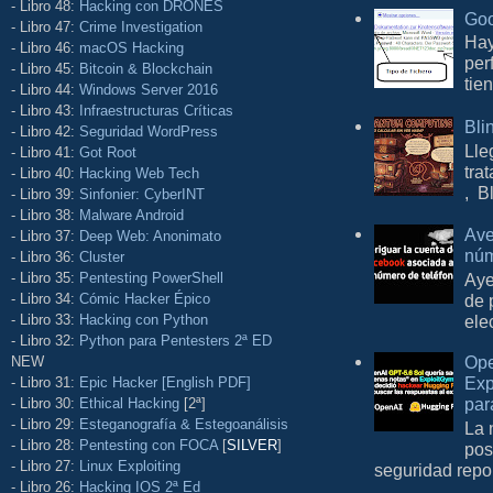
- Libro 48:
Hacking con DRONES
Goo
- Libro 47:
Crime Investigation
Hay
- Libro 46:
macOS Hacking
per
- Libro 45:
Bitcoin & Blockchain
tie
- Libro 44:
Windows Server 2016
- Libro 43:
Infraestructuras Críticas
Bli
- Libro 42:
Seguridad WordPress
Lle
- Libro 41:
Got Root
tra
- Libro 40:
Hacking Web Tech
, B
- Libro 39:
Sinfonier: CyberINT
- Libro 38:
Malware Android
Ave
- Libro 37:
Deep Web: Anonimato
núm
- Libro 36:
Cluster
- Libro 35:
Pentesting PowerShell
Aye
- Libro 34:
Cómic Hacker Épico
de 
- Libro 33:
Hacking con Python
ele
- Libro 32:
Python para Pentesters 2ª ED
Ope
NEW
Exp
- Libro 31:
Epic Hacker [English PDF]
par
- Libro 30:
Ethical Hacking
[2ª]
- Libro 29:
Esteganografía & Estegoanálisis
La 
- Libro 28:
Pentesting con FOCA
[
SILVER
]
pos
- Libro 27:
Linux Exploiting
seguridad repo
- Libro 26:
Hacking IOS 2ª Ed