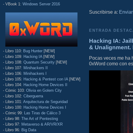
- VBook 1:
Windows Server 2016
Suscribirse a:
Enviar
ENTRADA DESTAC
Hacking IA: Jail
& Unalignment. 
- Libro 110:
Bug Hunter
[NEW]
- Libro 109:
Hacking IA
[NEW]
Pocas veces me ha he
- Libro 108:
Quantum Security
[NEW]
0xWord como con este 
- Libro 107:
Minihackers II
- Libro 106:
Minihackers I
- Libro 105:
Hacking & Pentest con IA
[NEW]
- Libro 104:
Hacking Home Devices II
- Cómic 103:
Olivia en Golem City
- Libro 102:
Ciberguerra
- Libro 101:
Arquitectura de Seguridad
- Libro 100:
Hacking Home Devices I
- Cómic 99:
Las Tiras de Cálico 3
- Libro 98:
The Art of Pentesting
- Libro 97:
Metaverso & AR/VR/XR
- Libro 96:
Big Data