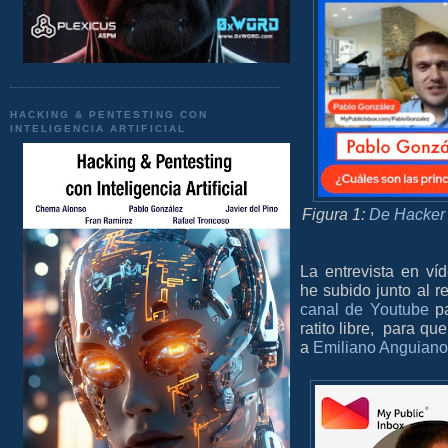
HACKING & PENTESTING CON
INTELIGENCIA ARTIFICIAL
Figura 1:
De Hacker 
La entrevista en v
he subido junto al r
canal de Youtube
pa
ratito libre, para q
a
Emiliano Anguian