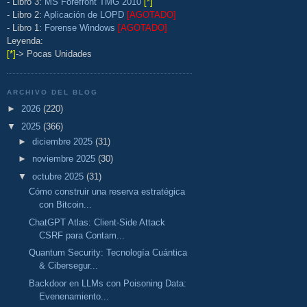
- Libro 3:
MS Forefront TMG 2010
[*]
- Libro 2:
Aplicación de LOPD
[AGOTADO]
- Libro 1:
Forense Windows
[AGOTADO]
Leyenda:
[*]
-> Pocas Unidades
ARCHIVO DEL BLOG
►
2026
(220)
▼
2025
(366)
►
diciembre 2025
(31)
►
noviembre 2025
(30)
▼
octubre 2025
(31)
Cómo construir una reserva estratégica
con Bitcoin...
ChatGPT Atlas: Client-Side Attack
CSRF para Contam...
Quantum Security: Tecnología Cuántica
& Cibersegur...
Backdoor en LLMs con Poisoning Data:
Evenenamiento...