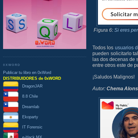
Figura 6:
Si eres per
Todos los
usuarios d
pueden solicitarlo t
las dos decenas de s
entre otros este de p
0XWORD
Publicar tu libro en 0xWord
¡Saludos Malignos!
DISTRIBUIDORES de 0xWORD
DragonJAR
Autor:
Chema Alon
8.8 Chile
Dreamlab
Ekoparty
IT Forensic
e-Hack MX