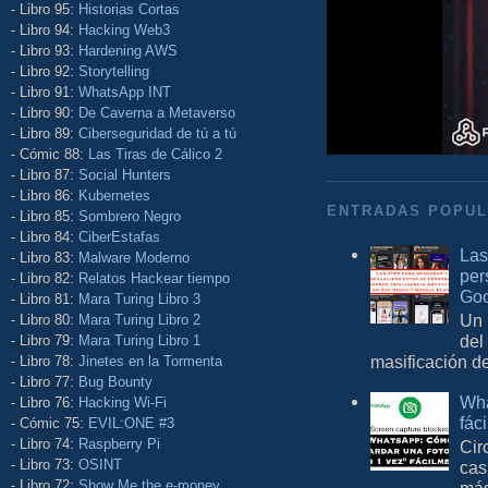
- Libro 95:
Historias Cortas
- Libro 94:
Hacking Web3
- Libro 93:
Hardening AWS
- Libro 92:
Storytelling
- Libro 91:
WhatsApp INT
- Libro 90:
De Caverna a Metaverso
- Libro 89:
Ciberseguridad de tú a tú
- Cómic 88:
Las Tiras de Cálico 2
- Libro 87:
Social Hunters
- Libro 86:
Kubernetes
ENTRADAS POPU
- Libro 85:
Sombrero Negro
- Libro 84:
CiberEstafas
Las
- Libro 83:
Malware Moderno
per
- Libro 82:
Relatos Hackear tiempo
Goo
- Libro 81:
Mara Turing Libro 3
Un 
- Libro 80:
Mara Turing Libro 2
del
- Libro 79:
Mara Turing Libro 1
masificación d
- Libro 78:
Jinetes en la Tormenta
- Libro 77:
Bug Bounty
Wha
- Libro 76:
Hacking Wi-Fi
fác
- Cómic 75:
EVIL:ONE #3
- Libro 74:
Raspberry Pi
Cir
- Libro 73:
OSINT
cas
- Libro 72:
Show Me the e-money
más