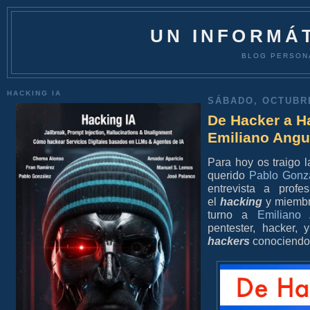
UN INFORMÁT
BLOG PERSON
HACKING IA
SÁBADO, OCTUBRE
De Hacker a H
Emiliano Ang
Para hoy os traigo l
querido
Pablo Gonz
entrevista a profe
el
hacking
y miembr
turno a
Emiliano
pentester, hacker
hackers
conociendo