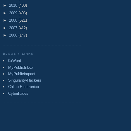
►
2010
(400)
►
2009
(406)
►
2008
(521)
►
2007
(412)
►
2006
(147)
BLOGS Y LINKS
0xWord
MyPublicInbox
MyPublicimpact
Singularity-Hackers
Cálico Electrónico
Cyberhades