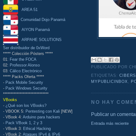
AREA 51
Comunidad Dojo Panamá
AIYON Panamá
ARPAHE SOLUTIONS
Ser distribuidor de 0xWord
***** Colección Pósters *****
01:
Fear the FOCA
02:
Professor Alonso
PUBLICADO POR C
03:
Cálico Electrónico
ETIQUETAS:
CIBER
***** Packs Oferta *****
MYPUBLICINBOX
,
P
-
Pack Mobile Security
-
Pack Windows Security
******************************
VBooks
NO HAY COME
-
¿Qué son los VBooks?
- VBOOK 5:
Pentesting con Kali
[NEW]
Publicar un comenta
- VBook 4:
Arduino para hackers
-
Pack VBook 1, 2 y 3
Entrada más reciente
- VBook 3:
Ethical Hacking
- VBook 2:
Ataques IPv4 & IPv6