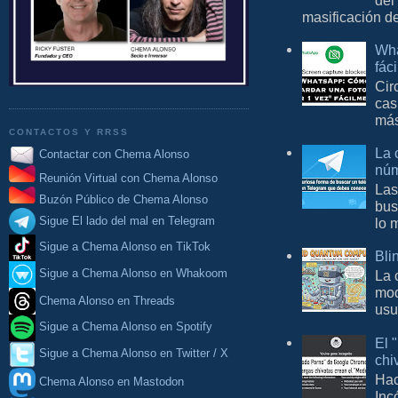
del
masificación d
Wha
fác
Cir
cas
más
CONTACTOS Y RRSS
La 
Contactar con Chema Alonso
núm
Reunión Virtual con Chema Alonso
Las
Buzón Público de Chema Alonso
bus
Sigue El lado del mal en Telegram
lo 
Sigue a Chema Alonso en TikTok
Bli
La 
Sigue a Chema Alonso en Whakoom
mod
Chema Alonso en Threads
usu
Sigue a Chema Alonso en Spotify
El 
Sigue a Chema Alonso en Twitter / X
chi
Hac
Chema Alonso en Mastodon
Inc