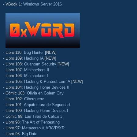
- VBook 1:
Windows Server 2016
- Libro 110:
Bug Hunter
[NEW]
- Libro 109:
Hacking IA
[NEW]
- Libro 108:
Quantum Security
[NEW]
- Libro 107:
Minihackers II
- Libro 106:
Minihackers I
- Libro 105:
Hacking & Pentest con IA
[NEW]
- Libro 104:
Hacking Home Devices II
- Cómic 103:
Olivia en Golem City
- Libro 102:
Ciberguerra
- Libro 101:
Arquitectura de Seguridad
- Libro 100:
Hacking Home Devices I
- Cómic 99:
Las Tiras de Cálico 3
- Libro 98:
The Art of Pentesting
- Libro 97:
Metaverso & AR/VR/XR
- Libro 96:
Big Data