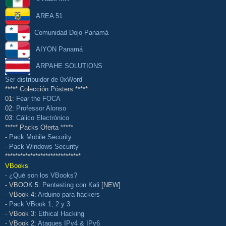
AREA 51
Comunidad Dojo Panamá
AIYON Panamá
ARPAHE SOLUTIONS
Ser distribuidor de 0xWord
***** Colección Pósters *****
01:
Fear the FOCA
02:
Professor Alonso
03:
Cálico Electrónico
***** Packs Oferta *****
-
Pack Mobile Security
-
Pack Windows Security
******************************
VBooks
-
¿Qué son los VBooks?
- VBOOK 5:
Pentesting con Kali
[NEW]
- VBook 4:
Arduino para hackers
-
Pack VBook 1, 2 y 3
- VBook 3:
Ethical Hacking
- VBook 2:
Ataques IPv4 & IPv6