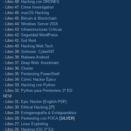
- Libro 48:
Hacking con DRONES
- Libro 47:
Crime Investigation
- Libro 46:
macOS Hacking
- Libro 45:
Bitcoin & Blockchain
- Libro 44:
Windows Server 2016
- Libro 43:
Infraestructuras Críticas
- Libro 42:
Seguridad WordPress
- Libro 41:
Got Root
- Libro 40:
Hacking Web Tech
- Libro 39:
Sinfonier: CyberINT
- Libro 38:
Malware Android
- Libro 37:
Deep Web: Anonimato
- Libro 36:
Cluster
- Libro 35:
Pentesting PowerShell
- Libro 34:
Cómic Hacker Épico
- Libro 33:
Hacking con Python
- Libro 32:
Python para Pentesters 2ª ED
NEW
- Libro 31:
Epic Hacker [English PDF]
- Libro 30:
Ethical Hacking
[2ª]
- Libro 29:
Esteganografía & Estegoanálisis
- Libro 28:
Pentesting con FOCA
[
SILVER
]
- Libro 27:
Linux Exploiting
- Libro 26:
Hacking IOS 2ª Ed