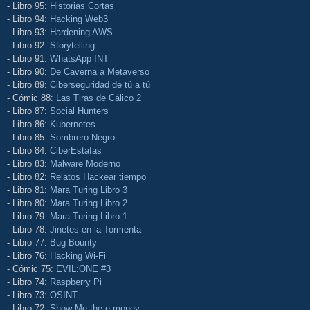
- Libro 95:
Historias Cortas
- Libro 94:
Hacking Web3
- Libro 93:
Hardening AWS
- Libro 92:
Storytelling
- Libro 91:
WhatsApp INT
- Libro 90:
De Caverna a Metaverso
- Libro 89:
Ciberseguridad de tú a tú
- Cómic 88:
Las Tiras de Cálico 2
- Libro 87:
Social Hunters
- Libro 86:
Kubernetes
- Libro 85:
Sombrero Negro
- Libro 84:
CiberEstafas
- Libro 83:
Malware Moderno
- Libro 82:
Relatos Hackear tiempo
- Libro 81:
Mara Turing Libro 3
- Libro 80:
Mara Turing Libro 2
- Libro 79:
Mara Turing Libro 1
- Libro 78:
Jinetes en la Tormenta
- Libro 77:
Bug Bounty
- Libro 76:
Hacking Wi-Fi
- Cómic 75:
EVIL:ONE #3
- Libro 74:
Raspberry Pi
- Libro 73:
OSINT
- Libro 72:
Show Me the e-money