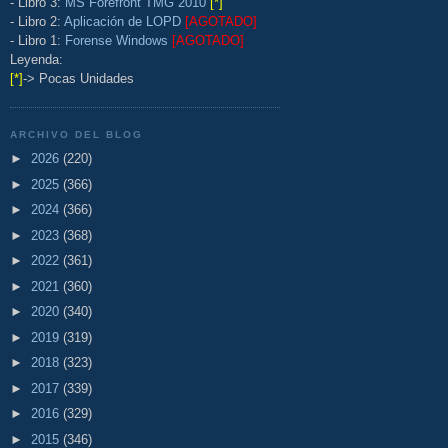
- Libro 3:
MS Forefront TMG 2010
[*]
- Libro 2:
Aplicación de LOPD
[AGOTADO]
- Libro 1:
Forense Windows
[AGOTADO]
Leyenda:
[*]
-> Pocas Unidades
ARCHIVO DEL BLOG
►
2026
(220)
►
2025
(366)
►
2024
(366)
►
2023
(368)
►
2022
(361)
►
2021
(360)
►
2020
(340)
►
2019
(319)
►
2018
(323)
►
2017
(339)
►
2016
(329)
►
2015
(346)