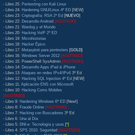
- Libro 25:
Pentesting con Kali Linux
- Libro 24:
Hardening GNU/Linux 4ª ED
[NEW]
- Libro 23:
Criptografía: RSA 2ª Ed
[
NUEVO
]
- Libro 22:
Desarrollo Android
[AGOTADO]
- Libro 21:
Wardog y el Mundo
- Libro 20:
Hacking VoIP 2ª ED
- Libro 19:
Microhistorias
- Libro 18:
Hacker Épico
- Libro 17:
Metasploit para pentesters
[GOLD]
- Libro 16:
Windows Server 2012
[AGOTADO]
- Libro 15: PowerShell SysAdmin
[AGOTADO]
- Libro 14:
Desarrollo Apps iPad & iPhone
- Libro 13:
Ataques en redes IPv4/IPv6
3ª Ed
- Libro 12:
Hacking SQL Injection 4ª Ed
[NEW]
- Libro 11:
Aplicación ENS con Microsoft
- Libro 10:
Hacking Coms Mobiles
[AGOTADO]
- Libro 9:
Hardening Windows 6ª ED
[New!]
- Libro 8:
Fraude Online
[AGOTADO]
- Libro 7:
Hacking con Buscadores
3ª Ed
- Libro 6:
Una al Día
- Libro 5:
DNI-e: Tecnología y usos
[*]
- Libro 4:
SPS 2010: Seguridad
[AGOTADO]