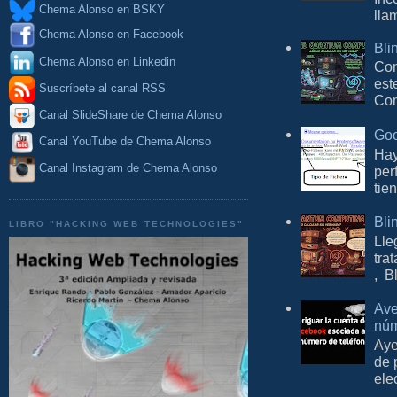
Chema Alonso en BSKY
lla
Chema Alonso en Facebook
Bli
Chema Alonso en Linkedin
Con
est
Suscríbete al canal RSS
Com
Canal SlideShare de Chema Alonso
Goo
Canal YouTube de Chema Alonso
Hay
Canal Instagram de Chema Alonso
per
tie
Bli
LIBRO "HACKING WEB TECHNOLOGIES"
Lle
tra
, B
Ave
núm
Aye
de 
ele