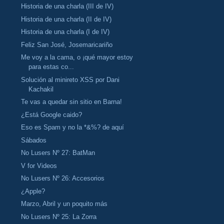
Historia de una charla (III de IV)
Historia de una charla (II de IV)
Historia de una charla (I de IV)
Feliz San José, Josemaricariño
Me voy a la cama, o ¡qué mayor estoy
para estas co...
Solución al minireto XSS por Dani
Kachakil
Te vas a quedar sin sitio en Barna!
¿Está Google caido?
Eso es Spam y no la *&%? de aquí
Sábados
No Lusers Nº 27: BatMan
V for Videos
No Lusers Nº 26: Accesorios
¿Apple?
Marzo, Abril y un poquito más
No Lusers Nº 25: La Zorra