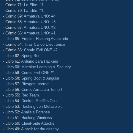
- Cómic 71:
La Elite: #1
- Cómic 70:
La Elite: #1
- Cómic 69:
Armatura UNO: #4
- Cómic 68:
Armatura UNO: #3
- Cómic 67:
Armatura UNO: #2
- Cómic 66:
Armatura UNO: #1
- Libro 65:
Empire: Hacking Avanzado
- Cómic 64:
Tiras Cálico Electrónico
- Cómic 63:
Cómic Evil ONE #2
- Libro 62:
Spring Boot
- Libro 61:
Arduino para Hackers
- Libro 60:
Machine Learning & Security
- Libro 59:
Cómic Evil ONE #1
- Libro 58:
Spring Boot & Angular
- Libro 57:
Riesgos Internet
- Libro 56:
Cómic Armatura Tomo I
- Libro 55:
Red Team
- Libro 54:
Docker: SecDevOps
- Libro 53:
Hacking con Metasploit
- Libro 52:
Análisis Forense
- Libro 51:
Hacking Windows
- Libro 50:
Client-Side Attacks
- Libro 49:
A hack for the destiny