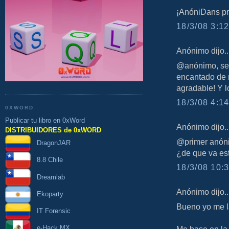
¡AnóniDans pr
18/3/08 3:12
Anónimo dijo..
@anónimo, seg
encantado de 
agradable! Y lo
18/3/08 4:14
0XWORD
Publicar tu libro en 0xWord
Anónimo dijo..
DISTRIBUIDORES de 0xWORD
@primer anón
DragonJAR
¿de que va es
8.8 Chile
18/3/08 10:3
Dreamlab
Anónimo dijo..
Ekoparty
Bueno yo me la
IT Forensic
e-Hack MX