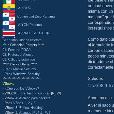
Me base en la
onmouseover en
AREA 51
misma con un d
Comunidad Dojo Panamá
maligno" que h
correspondient
AIYON Panamá
los requisitos
ARPAHE SOLUTIONS
Como dato cur
Ser distribuidor de 0xWord
al formulario 
***** Colección Pósters *****
01:
Fear the FOCA
carbón escond
02:
Professor Alonso
pocos minutos 
03:
Cálico Electrónico
diciéndome ob
***** Packs Oferta *****
correctamente
-
Pack Mobile Security
-
Pack Windows Security
Saludos
******************************
VBooks
19/3/08 4:57
-
¿Qué son los VBooks?
- VBOOK 5:
Pentesting con Kali
[NEW]
Anónimo dijo..
- VBook 4:
Arduino para hackers
-
Pack VBook 1, 2 y 3
A ver si saco 
- VBook 3:
Ethical Hacking
realmente hic
- VBook 2:
Ataques IPv4 & IPv6