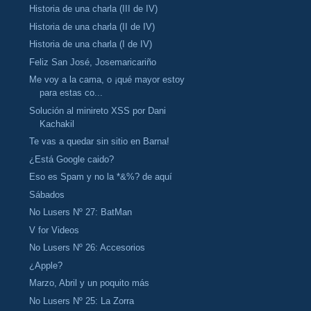
Historia de una charla (III de IV)
Historia de una charla (II de IV)
Historia de una charla (I de IV)
Feliz San José, Josemaricariño
Me voy a la cama, o ¡qué mayor estoy
para estas co...
Solución al minireto XSS por Dani
Kachakil
Te vas a quedar sin sitio en Barna!
¿Está Google caido?
Eso es Spam y no la *&%? de aquí
Sábados
No Lusers Nº 27: BatMan
V for Videos
No Lusers Nº 26: Accesorios
¿Apple?
Marzo, Abril y un poquito más
No Lusers Nº 25: La Zorra