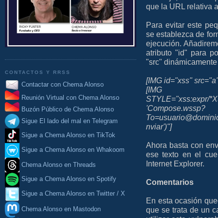
que la URL relativa 
Para evitar este p
se establezca de for
ejecución. Añadirem
atributo "id" para p
"src" dinámicamente 
CONTACTOS Y RRSS
[IMG id="xss" src="a"
Contactar con Chema Alonso
[IMG
Reunión Virtual con Chema Alonso
STYLE="xss:expr/*XS
'Compose.wssp?
Buzón Público de Chema Alonso
To=usuario@domin
Sigue El lado del mal en Telegram
nviar')"]
Sigue a Chema Alonso en TikTok
Ahora basta con env
Sigue a Chema Alonso en Whakoom
ese texto en el cue
Internet Explorer.
Chema Alonso en Threads
Sigue a Chema Alonso en Spotify
Comentarios
Sigue a Chema Alonso en Twitter / X
En esta ocasión qued
Chema Alonso en Mastodon
que se trata de un c