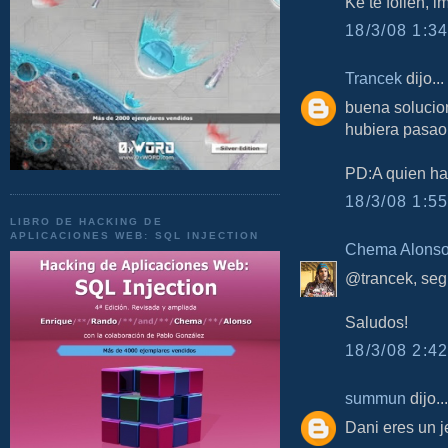
Ke te follen, im
18/3/08 1:34
Trancek
dijo...
buena solucion
hubiera pasao
PD:A quien ha
18/3/08 1:55
LIBRO DE HACKING DE
APLICACIONES WEB: SQL INJECTION
Chema Alons
@trancek, segur
Saludos!
18/3/08 2:42
summun
dijo...
Dani eres un je