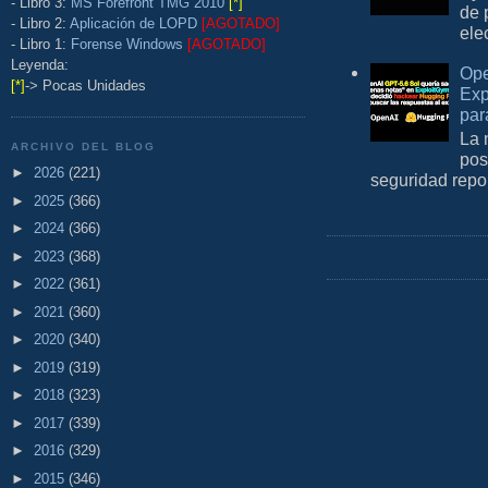
- Libro 3:
MS Forefront TMG 2010
[*]
de 
- Libro 2:
Aplicación de LOPD
[AGOTADO]
ele
- Libro 1:
Forense Windows
[AGOTADO]
Leyenda:
Ope
[*]
-> Pocas Unidades
Exp
par
La 
ARCHIVO DEL BLOG
pos
►
2026
(221)
seguridad repo
►
2025
(366)
►
2024
(366)
►
2023
(368)
►
2022
(361)
►
2021
(360)
►
2020
(340)
►
2019
(319)
►
2018
(323)
►
2017
(339)
►
2016
(329)
►
2015
(346)