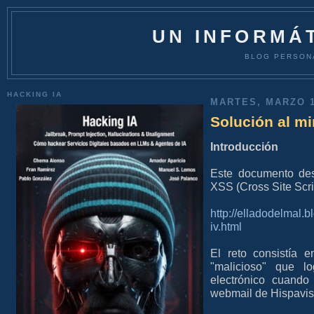
UN INFORMÁT
BLOG PERSON
HACKING IA
MARTES, MARZO 1
Solución al mi
Introducción
Este documento des
XSS (Cross Site Scri
http://elladodelmal.
iv.html
El reto consistía e
"malicioso" que l
electrónico cuando
webmail de Hispavis