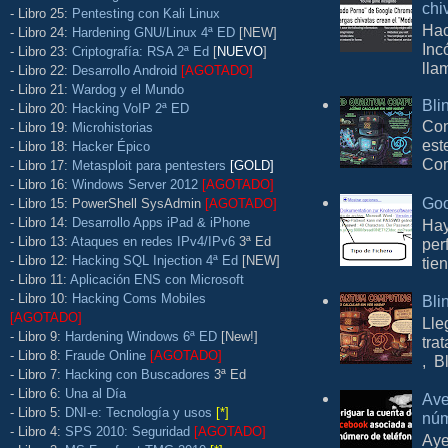
chi
- Libro 25:
Pentesting con Kali Linux
Hac
- Libro 24:
Hardening GNU/Linux 4ª ED
[NEW]
Inc
- Libro 23:
Criptografía: RSA 2ª Ed
[
NUEVO
]
lla
- Libro 22:
Desarrollo Android
[AGOTADO]
- Libro 21:
Wardog y el Mundo
Bli
- Libro 20:
Hacking VoIP 2ª ED
Con
- Libro 19:
Microhistorias
est
- Libro 18:
Hacker Épico
Com
- Libro 17:
Metasploit para pentesters
[GOLD]
- Libro 16:
Windows Server 2012
[AGOTADO]
Goo
- Libro 15: PowerShell SysAdmin
[AGOTADO]
- Libro 14:
Desarrollo Apps iPad & iPhone
Hay
- Libro 13:
Ataques en redes IPv4/IPv6
3ª Ed
per
- Libro 12:
Hacking SQL Injection 4ª Ed
[NEW]
tie
- Libro 11:
Aplicación ENS con Microsoft
- Libro 10:
Hacking Coms Mobiles
Bli
[AGOTADO]
Lle
- Libro 9:
Hardening Windows 6ª ED
[New!]
tra
- Libro 8:
Fraude Online
[AGOTADO]
, B
- Libro 7:
Hacking con Buscadores
3ª Ed
- Libro 6:
Una al Día
Ave
- Libro 5:
DNI-e: Tecnología y usos
[*]
núm
- Libro 4:
SPS 2010: Seguridad
[AGOTADO]
Aye