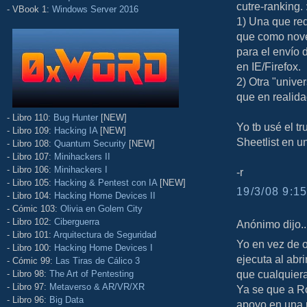
cutre-ranking. 
- VBook 1:
Windows Server 2016
1) Una que req
que como nove
para el envío 
en IE/Firefox.
2) Otra "univer
que en realida
- Libro 110:
Bug Hunter
[NEW]
Yo tb usé el tr
- Libro 109:
Hacking IA
[NEW]
Sheetlist en u
- Libro 108:
Quantum Security
[NEW]
- Libro 107:
Minihackers II
- Libro 106:
Minihackers I
-r
- Libro 105:
Hacking & Pentest con IA
[NEW]
19/3/08 9:15
- Libro 104:
Hacking Home Devices II
- Cómic 103:
Olivia en Golem City
- Libro 102:
Ciberguerra
Anónimo dijo..
- Libro 101:
Arquitectura de Seguridad
Yo en vez de 
- Libro 100:
Hacking Home Devices I
ejecuta al abri
- Cómic 99:
Las Tiras de Cálico 3
que cualquiera
- Libro 98:
The Art of Pentesting
- Libro 97:
Metaverso & AR/VR/XR
Ya se que a R
- Libro 96:
Big Data
apoyo en una 