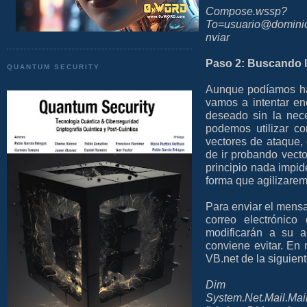
Compose.wssp?
To=usuario@domin
nviar
Paso 2: Buscando l
QUANTUM SECURITY
Aunque podíamos hab
vamos a intentar enc
deseado sin la nece
podemos utilizar c
vectores de ataque,
de ir probando vect
principio nada impid
forma que agilizarem
Para enviar el mensa
correo electrónic
modificarán a su 
conviene evitar. En 
VB.net de la siguient
Dim 
System.Net.Mail