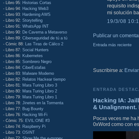
- Libro 95:
Historias Cortas
requisito indi
- Libro 94:
Hacking Web3
mi solución ba
- Libro 93:
Hardening AWS
- Libro 92:
Storytelling
19/3/08 10:1
- Libro 91:
WhatsApp INT
- Libro 90:
De Caverna a Metaverso
Publicar un comenta
- Libro 89:
Ciberseguridad de tú a tú
- Cómic 88:
Las Tiras de Cálico 2
Entrada más reciente
- Libro 87:
Social Hunters
- Libro 86:
Kubernetes
- Libro 85:
Sombrero Negro
- Libro 84:
CiberEstafas
Suscribirse a:
Enviar
- Libro 83:
Malware Moderno
- Libro 82:
Relatos Hackear tiempo
- Libro 81:
Mara Turing Libro 3
ENTRADA DESTAC
- Libro 80:
Mara Turing Libro 2
- Libro 79:
Mara Turing Libro 1
Hacking IA: Jail
- Libro 78:
Jinetes en la Tormenta
& Unalignment. 
- Libro 77:
Bug Bounty
- Libro 76:
Hacking Wi-Fi
Pocas veces me ha he
- Cómic 75:
EVIL:ONE #3
0xWord como con este 
- Libro 74:
Raspberry Pi
- Libro 73:
OSINT
- Libro 72:
Show Me the e-money