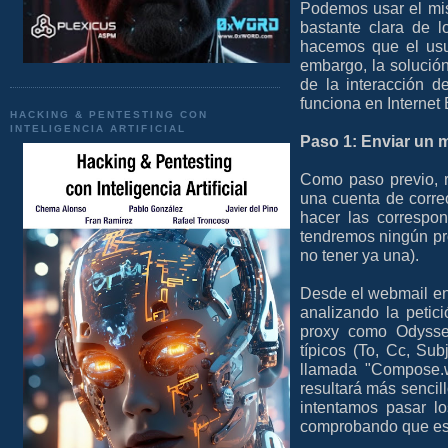
Podemos usar el mis
bastante clara de 
hacemos que el usu
embargo, la solució
de la interacción d
funciona en Internet 
HACKING & PENTESTING CON
INTELIGENCIA ARTIFICIAL
Paso 1: Enviar un m
Como paso previo, r
una cuenta de corre
hacer las correspon
tendremos ningún pr
no tener ya una).
Desde el webmail en
analizando la petic
proxy como Odysse
típicos (To, Cc, S
llamada "Compose.w
resultará más senci
intentamos pasar l
comprobando que est