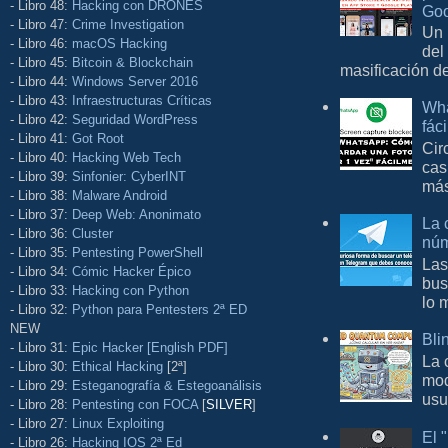
- Libro 48:
Hacking con DRONES
Goo
- Libro 47:
Crime Investigation
Un 
- Libro 46:
macOS Hacking
del
- Libro 45:
Bitcoin & Blockchain
masificación d
- Libro 44:
Windows Server 2016
- Libro 43:
Infraestructuras Críticas
Wha
- Libro 42:
Seguridad WordPress
fác
- Libro 41:
Got Root
Cir
- Libro 40:
Hacking Web Tech
cas
- Libro 39:
Sinfonier: CyberINT
más
- Libro 38:
Malware Android
- Libro 37:
Deep Web: Anonimato
La 
- Libro 36:
Cluster
núm
- Libro 35:
Pentesting PowerShell
Las
- Libro 34:
Cómic Hacker Épico
bus
- Libro 33:
Hacking con Python
lo 
- Libro 32:
Python para Pentesters 2ª ED
NEW
Bli
- Libro 31:
Epic Hacker [English PDF]
La 
- Libro 30:
Ethical Hacking
[2ª]
mod
- Libro 29:
Esteganografía & Estegoanálisis
usu
- Libro 28:
Pentesting con FOCA
[
SILVER
]
- Libro 27:
Linux Exploiting
El 
- Libro 26:
Hacking IOS 2ª Ed