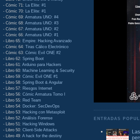
- Cómic 71:
La Elite: #1
- Cómic 70:
La Elite: #1
- Cómic 69:
Armatura UNO: #4
- Cómic 68:
Armatura UNO: #3
- Cómic 67:
Armatura UNO: #2
- Cómic 66:
Armatura UNO: #1
- Libro 65:
Empire: Hacking Avanzado
- Cómic 64:
Tiras Cálico Electrónico
- Cómic 63:
Cómic Evil ONE #2
- Libro 62:
Spring Boot
- Libro 61:
Arduino para Hackers
- Libro 60:
Machine Learning & Security
- Libro 59:
Cómic Evil ONE #1
- Libro 58:
Spring Boot & Angular
- Libro 57:
Riesgos Internet
- Libro 56:
Cómic Armatura Tomo I
- Libro 55:
Red Team
- Libro 54:
Docker: SecDevOps
- Libro 53:
Hacking con Metasploit
- Libro 52:
Análisis Forense
ENTRADAS POPU
- Libro 51:
Hacking Windows
- Libro 50:
Client-Side Attacks
Las
- Libro 49:
A hack for the destiny
per