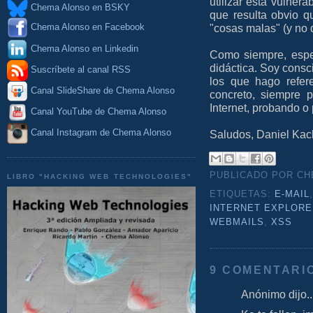
utilizar esta vulner
Chema Alonso en BSKY
que resulta obvio q
"cosas malas" (y no 
Chema Alonso en Facebook
Chema Alonso en Linkedin
Como siempre, esper
didáctica. Soy consc
Suscríbete al canal RSS
los que hago refere
Canal SlideShare de Chema Alonso
concreto, siempre 
Internet, probando o
Canal YouTube de Chema Alonso
Canal Instagram de Chema Alonso
Saludos, Daniel Kac
PUBLICADO POR C
LIBRO "HACKING WEB TECHNOLOGIES"
ETIQUETAS:
E-MAIL
INTERNET EXPLORE
WEBMAILS
,
XSS
9 COMENTARI
Anónimo dijo..