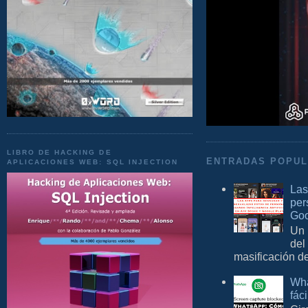
LIBRO DE HACKING DE
ENTRADAS POPU
APLICACIONES WEB: SQL INJECTION
Las
per
Goo
Un 
del
masificación d
Wha
fác