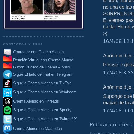
El tren, manera
no una de las 
SORPRENDE
El viernes pas
Guitar Heroe y
;-)
16/4/08 12:1
CONTACTOS Y RRSS
Contactar con Chema Alonso
Anónimo dijo..
Reunión Virtual con Chema Alonso
Please, explic
Buzón Público de Chema Alonso
17/4/08 8:33
Sigue El lado del mal en Telegram
Sigue a Chema Alonso en TikTok
Anónimo dijo..
Sigue a Chema Alonso en Whakoom
Supongo que la
Chema Alonso en Threads
mayas de la a
Sigue a Chema Alonso en Spotify
17/4/08 9:01
Sigue a Chema Alonso en Twitter / X
Publicar un comenta
Chema Alonso en Mastodon
Entrada más reciente