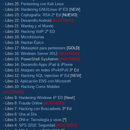
- Libro 25:
Pentesting con Kali Linux
- Libro 24:
Hardening GNU/Linux 4ª ED
[NEW]
- Libro 23:
Criptografía: RSA 2ª Ed
[
NUEVO
]
- Libro 22:
Desarrollo Android
[AGOTADO]
- Libro 21:
Wardog y el Mundo
- Libro 20:
Hacking VoIP 2ª ED
- Libro 19:
Microhistorias
- Libro 18:
Hacker Épico
- Libro 17:
Metasploit para pentesters
[GOLD]
- Libro 16:
Windows Server 2012
[AGOTADO]
- Libro 15: PowerShell SysAdmin
[AGOTADO]
- Libro 14:
Desarrollo Apps iPad & iPhone
- Libro 13:
Ataques en redes IPv4/IPv6
3ª Ed
- Libro 12:
Hacking SQL Injection 4ª Ed
[NEW]
- Libro 11:
Aplicación ENS con Microsoft
- Libro 10:
Hacking Coms Mobiles
[AGOTADO]
- Libro 9:
Hardening Windows 6ª ED
[New!]
- Libro 8:
Fraude Online
[AGOTADO]
- Libro 7:
Hacking con Buscadores
3ª Ed
- Libro 6:
Una al Día
- Libro 5:
DNI-e: Tecnología y usos
[*]
- Libro 4:
SPS 2010: Seguridad
[AGOTADO]