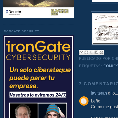
IRONGATE SECURITY
PUBLICADO POR C
ETIQUETAS:
COMIC
3 COMENTARI
javiteran
dijo...
Leño.
Como me gust