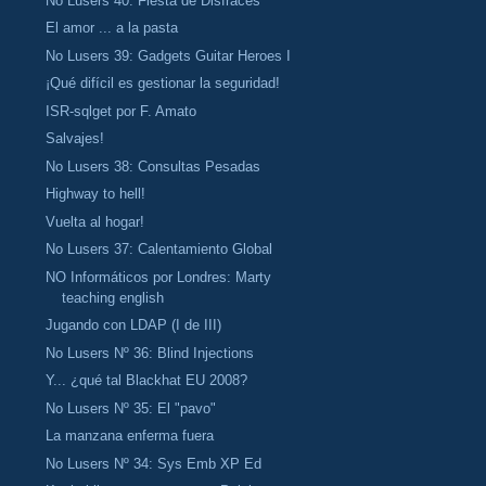
No Lusers 40: Fiesta de Disfraces
El amor ... a la pasta
No Lusers 39: Gadgets Guitar Heroes I
¡Qué difícil es gestionar la seguridad!
ISR-sqlget por F. Amato
Salvajes!
No Lusers 38: Consultas Pesadas
Highway to hell!
Vuelta al hogar!
No Lusers 37: Calentamiento Global
NO Informáticos por Londres: Marty
teaching english
Jugando con LDAP (I de III)
No Lusers Nº 36: Blind Injections
Y... ¿qué tal Blackhat EU 2008?
No Lusers Nº 35: El "pavo"
La manzana enferma fuera
No Lusers Nº 34: Sys Emb XP Ed