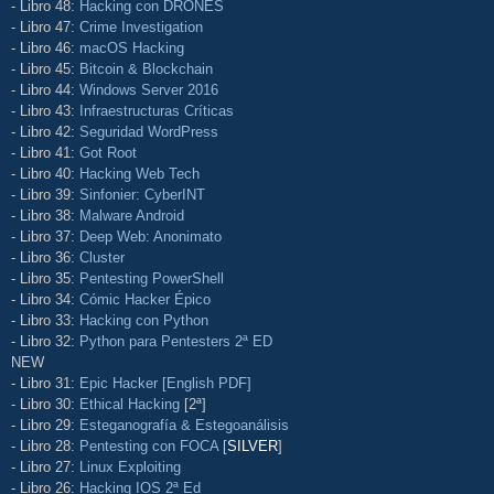
- Libro 48:
Hacking con DRONES
- Libro 47:
Crime Investigation
- Libro 46:
macOS Hacking
- Libro 45:
Bitcoin & Blockchain
- Libro 44:
Windows Server 2016
- Libro 43:
Infraestructuras Críticas
- Libro 42:
Seguridad WordPress
- Libro 41:
Got Root
- Libro 40:
Hacking Web Tech
- Libro 39:
Sinfonier: CyberINT
- Libro 38:
Malware Android
- Libro 37:
Deep Web: Anonimato
- Libro 36:
Cluster
- Libro 35:
Pentesting PowerShell
- Libro 34:
Cómic Hacker Épico
- Libro 33:
Hacking con Python
- Libro 32:
Python para Pentesters 2ª ED
NEW
- Libro 31:
Epic Hacker [English PDF]
- Libro 30:
Ethical Hacking
[2ª]
- Libro 29:
Esteganografía & Estegoanálisis
- Libro 28:
Pentesting con FOCA
[
SILVER
]
- Libro 27:
Linux Exploiting
- Libro 26:
Hacking IOS 2ª Ed