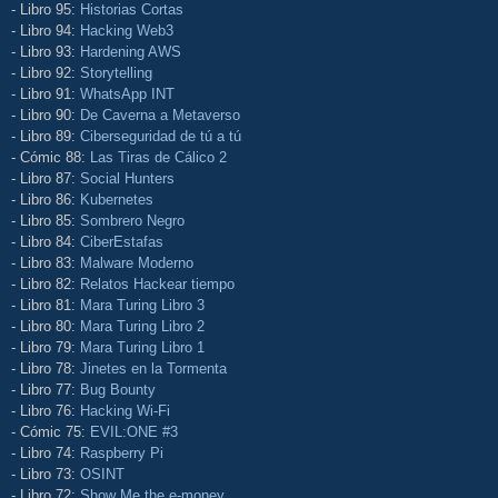
- Libro 95:
Historias Cortas
- Libro 94:
Hacking Web3
- Libro 93:
Hardening AWS
- Libro 92:
Storytelling
- Libro 91:
WhatsApp INT
- Libro 90:
De Caverna a Metaverso
- Libro 89:
Ciberseguridad de tú a tú
- Cómic 88:
Las Tiras de Cálico 2
- Libro 87:
Social Hunters
- Libro 86:
Kubernetes
- Libro 85:
Sombrero Negro
- Libro 84:
CiberEstafas
- Libro 83:
Malware Moderno
- Libro 82:
Relatos Hackear tiempo
- Libro 81:
Mara Turing Libro 3
- Libro 80:
Mara Turing Libro 2
- Libro 79:
Mara Turing Libro 1
- Libro 78:
Jinetes en la Tormenta
- Libro 77:
Bug Bounty
- Libro 76:
Hacking Wi-Fi
- Cómic 75:
EVIL:ONE #3
- Libro 74:
Raspberry Pi
- Libro 73:
OSINT
- Libro 72:
Show Me the e-money