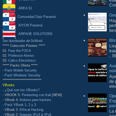
Com
AREA 51
Goo
Comunidad Dojo Panamá
Hay
per
AIYON Panamá
tie
ARPAHE SOLUTIONS
Bli
Ser distribuidor de 0xWord
Lle
***** Colección Pósters *****
tra
01:
Fear the FOCA
, B
02:
Professor Alonso
03:
Cálico Electrónico
Ave
***** Packs Oferta *****
núm
-
Pack Mobile Security
-
Pack Windows Security
Aye
******************************
de 
VBooks
ele
-
¿Qué son los VBooks?
- VBOOK 5:
Pentesting con Kali
[NEW]
Ope
- VBook 4:
Arduino para hackers
Exp
-
Pack VBook 1, 2 y 3
par
- VBook 3:
Ethical Hacking
La 
- VBook 2:
Ataques IPv4 & IPv6