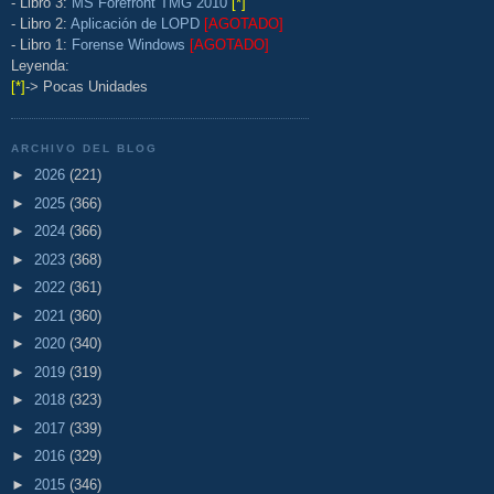
- Libro 3:
MS Forefront TMG 2010
[*]
- Libro 2:
Aplicación de LOPD
[AGOTADO]
- Libro 1:
Forense Windows
[AGOTADO]
Leyenda:
[*]
-> Pocas Unidades
ARCHIVO DEL BLOG
►
2026
(221)
►
2025
(366)
►
2024
(366)
►
2023
(368)
►
2022
(361)
►
2021
(360)
►
2020
(340)
►
2019
(319)
►
2018
(323)
►
2017
(339)
►
2016
(329)
►
2015
(346)