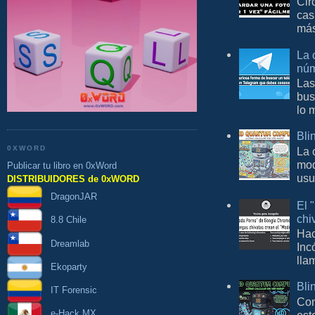
Cir
cas
más
La 
núm
Las
bus
lo 
Bli
0XWORD
La 
mod
Publicar tu libro en 0xWord
usu
DISTRIBUIDORES de 0xWORD
DragonJAR
El 
chi
8.8 Chile
Hac
Dreamlab
Inc
lla
Ekoparty
Bli
IT Forensic
Con
e-Hack MX
est