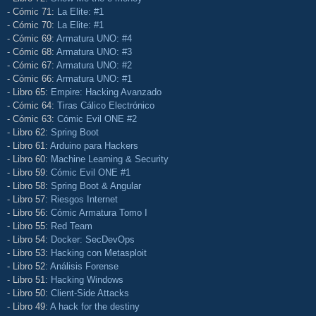
- Cómic 71:
La Elite: #1
- Cómic 70:
La Elite: #1
- Cómic 69:
Armatura UNO: #4
- Cómic 68:
Armatura UNO: #3
- Cómic 67:
Armatura UNO: #2
- Cómic 66:
Armatura UNO: #1
- Libro 65:
Empire: Hacking Avanzado
- Cómic 64:
Tiras Cálico Electrónico
- Cómic 63:
Cómic Evil ONE #2
- Libro 62:
Spring Boot
- Libro 61:
Arduino para Hackers
- Libro 60:
Machine Learning & Security
- Libro 59:
Cómic Evil ONE #1
- Libro 58:
Spring Boot & Angular
- Libro 57:
Riesgos Internet
- Libro 56:
Cómic Armatura Tomo I
- Libro 55:
Red Team
- Libro 54:
Docker: SecDevOps
- Libro 53:
Hacking con Metasploit
- Libro 52:
Análisis Forense
- Libro 51:
Hacking Windows
- Libro 50:
Client-Side Attacks
- Libro 49:
A hack for the destiny