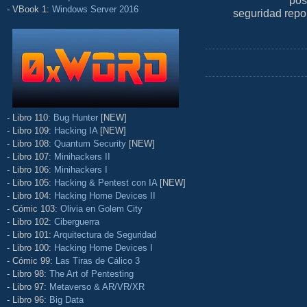
pos
- VBook 1:
Windows Server 2016
seguridad repo
- Libro 110:
Bug Hunter
[NEW]
- Libro 109:
Hacking IA
[NEW]
- Libro 108:
Quantum Security
[NEW]
- Libro 107:
Minihackers II
- Libro 106:
Minihackers I
- Libro 105:
Hacking & Pentest con IA
[NEW]
- Libro 104:
Hacking Home Devices II
- Cómic 103:
Olivia en Golem City
- Libro 102:
Ciberguerra
- Libro 101:
Arquitectura de Seguridad
- Libro 100:
Hacking Home Devices I
- Cómic 99:
Las Tiras de Cálico 3
- Libro 98:
The Art of Pentesting
- Libro 97:
Metaverso & AR/VR/XR
- Libro 96:
Big Data