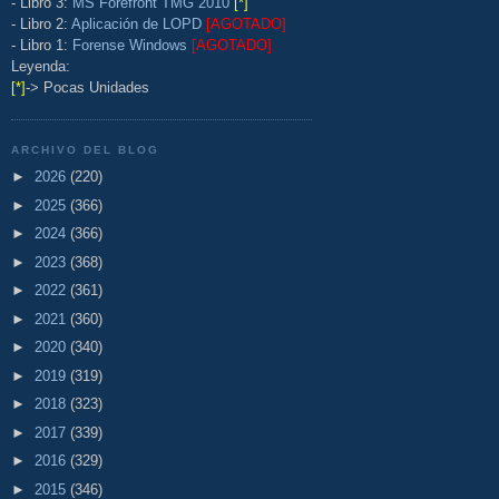
- Libro 3:
MS Forefront TMG 2010
[*]
- Libro 2:
Aplicación de LOPD
[AGOTADO]
- Libro 1:
Forense Windows
[AGOTADO]
Leyenda:
[*]
-> Pocas Unidades
ARCHIVO DEL BLOG
►
2026
(220)
►
2025
(366)
►
2024
(366)
►
2023
(368)
►
2022
(361)
►
2021
(360)
►
2020
(340)
►
2019
(319)
►
2018
(323)
►
2017
(339)
►
2016
(329)
►
2015
(346)