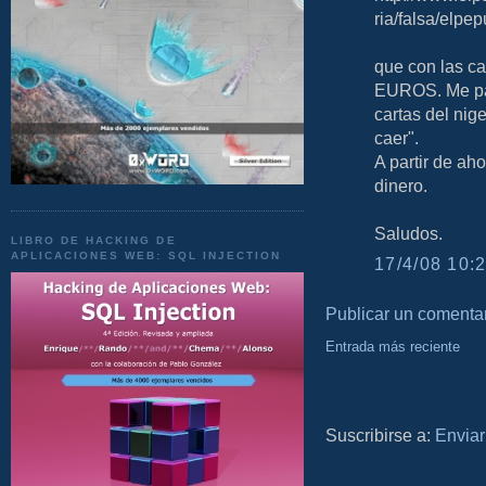
ria/falsa/elp
que con las ca
EUROS. Me pare
cartas del nig
caer".
A partir de ah
dinero.
Saludos.
LIBRO DE HACKING DE
APLICACIONES WEB: SQL INJECTION
17/4/08 10:2
Publicar un comenta
Entrada más reciente
Suscribirse a:
Enviar