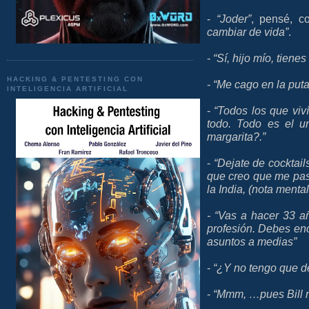
-
“Joder”
, pensé, c
cambiar de vida”
.
-
“Sí, hijo mío, tiene
HACKING & PENTESTING CON
-
“Me cago en la puta
INTELIGENCIA ARTIFICIAL
-
“Todos los que viv
todo. Todo es el u
margarita?.”
-
“Dejate de cocktai
que creo que me pas
la India, (nota menta
- “Vas a hacer 33 añ
profesión. Debes enc
asuntos a medias”
-
“¿Y no tengo que de
-
“Mmm, …pues Bill n