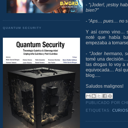
-
“¡Joder!, ¡estoy 
bien?”
-
“Aps… pues… no sé,
QUANTUM SECURITY
Y así como vino… s
noté que había ba
empezaba a tornarse
-
“Joder hermano, s
tomé una decisión… 
las drogas lo voy a
equivocada… Así que
blog….
Saludos malignos!
PUBLICADO POR C
ETIQUETAS:
CURIO