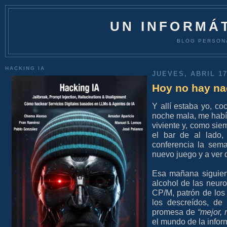
UN INFORMÁT
BLOG PERSON
HACKING IA
JUEVES, ABRIL 17
Hoy no hay nad
Y allí estaba yo, co
noche mala, me habí
viviente y, como sie
el bar de al lado,
conferencia la sem
nuevo juego y a ver
Esa mañana siguient
alcohol de las neur
CP/M, patrón de los
los descreídos, de
promesa de
“mejor,
el mundo de la inform