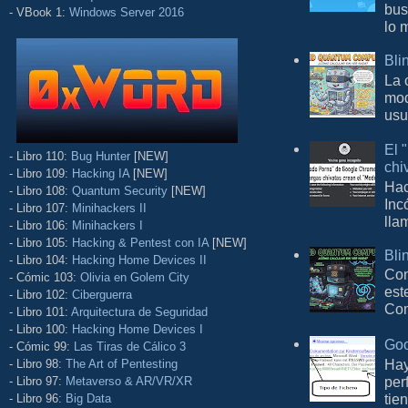
bus
- VBook 1:
Windows Server 2016
lo 
Bli
La 
mod
usu
El 
- Libro 110:
Bug Hunter
[NEW]
chi
- Libro 109:
Hacking IA
[NEW]
Hac
- Libro 108:
Quantum Security
[NEW]
Inc
- Libro 107:
Minihackers II
lla
- Libro 106:
Minihackers I
- Libro 105:
Hacking & Pentest con IA
[NEW]
Bli
- Libro 104:
Hacking Home Devices II
Con
- Cómic 103:
Olivia en Golem City
est
- Libro 102:
Ciberguerra
Com
- Libro 101:
Arquitectura de Seguridad
- Libro 100:
Hacking Home Devices I
Goo
- Cómic 99:
Las Tiras de Cálico 3
Hay
- Libro 98:
The Art of Pentesting
per
- Libro 97:
Metaverso & AR/VR/XR
tie
- Libro 96:
Big Data