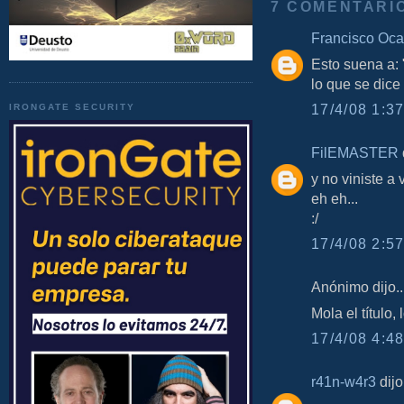
7 COMENTARI
Francisco Oca
Esto suena a: 
lo que se dic
17/4/08 1:37
IRONGATE SECURITY
FilEMASTER
d
y no viniste a
eh eh...
:/
17/4/08 2:57
Anónimo dijo..
Mola el título,
17/4/08 4:48
r41n-w4r3
dijo.