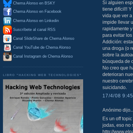
Si alguien esp
Chema Alonso en BSKY
tiene difícil!!
Chema Alonso en Facebook
vida que ver a
Chema Alonso en Linkedin
impide llevar
rapidamente y 
Suscríbete al canal RSS
para evitar lo
Canal SlideShare de Chema Alonso
Addición: est
Canal YouTube de Chema Alonso
una droga (o r
sobre la autoa
Canal Instagram de Chema Alonso
búsqueda de o
No creo que h
deterioran nu
LIBRO "HACKING WEB TECHNOLOGIES"
nuestro cerebr
suicidando.
17/4/08 9:45
Anónimo dijo..
Es un off topic
jodas, eso no 
http://www.elp