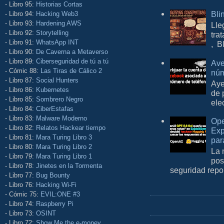
- Libro 95:
Historias Cortas
Bli
- Libro 94:
Hacking Web3
- Libro 93:
Hardening AWS
Lle
- Libro 92:
Storytelling
tra
- Libro 91:
WhatsApp INT
, B
- Libro 90:
De Caverna a Metaverso
- Libro 89:
Ciberseguridad de tú a tú
Ave
- Cómic 88:
Las Tiras de Cálico 2
núm
- Libro 87:
Social Hunters
Aye
- Libro 86:
Kubernetes
de 
- Libro 85:
Sombrero Negro
ele
- Libro 84:
CiberEstafas
- Libro 83:
Malware Moderno
Ope
- Libro 82:
Relatos Hackear tiempo
Exp
- Libro 81:
Mara Turing Libro 3
par
- Libro 80:
Mara Turing Libro 2
La 
- Libro 79:
Mara Turing Libro 1
pos
- Libro 78:
Jinetes en la Tormenta
seguridad repo
- Libro 77:
Bug Bounty
- Libro 76:
Hacking Wi-Fi
- Cómic 75:
EVIL:ONE #3
- Libro 74:
Raspberry Pi
- Libro 73:
OSINT
- Libro 72:
Show Me the e-money