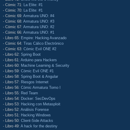
- Cómic 71:
La Elite: #1
- Cómic 70:
La Elite: #1
- Cómic 69:
Armatura UNO: #4
- Cómic 68:
Armatura UNO: #3
- Cómic 67:
Armatura UNO: #2
- Cómic 66:
Armatura UNO: #1
- Libro 65:
Empire: Hacking Avanzado
- Cómic 64:
Tiras Cálico Electrónico
- Cómic 63:
Cómic Evil ONE #2
- Libro 62:
Spring Boot
- Libro 61:
Arduino para Hackers
- Libro 60:
Machine Learning & Security
- Libro 59:
Cómic Evil ONE #1
- Libro 58:
Spring Boot & Angular
- Libro 57:
Riesgos Internet
- Libro 56:
Cómic Armatura Tomo I
- Libro 55:
Red Team
- Libro 54:
Docker: SecDevOps
- Libro 53:
Hacking con Metasploit
- Libro 52:
Análisis Forense
- Libro 51:
Hacking Windows
- Libro 50:
Client-Side Attacks
- Libro 49:
A hack for the destiny