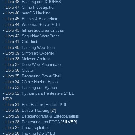
- Libro 48:
Hacking con DRONES
- Libro 47:
Crime Investigation
- Libro 46:
macOS Hacking
- Libro 45:
Bitcoin & Blockchain
- Libro 44:
Windows Server 2016
- Libro 43:
Infraestructuras Críticas
- Libro 42:
Seguridad WordPress
- Libro 41:
Got Root
- Libro 40:
Hacking Web Tech
- Libro 39:
Sinfonier: CyberINT
- Libro 38:
Malware Android
- Libro 37:
Deep Web: Anonimato
- Libro 36:
Cluster
- Libro 35:
Pentesting PowerShell
- Libro 34:
Cómic Hacker Épico
- Libro 33:
Hacking con Python
- Libro 32:
Python para Pentesters 2ª ED
NEW
- Libro 31:
Epic Hacker [English PDF]
- Libro 30:
Ethical Hacking
[2ª]
- Libro 29:
Esteganografía & Estegoanálisis
- Libro 28:
Pentesting con FOCA
[
SILVER
]
- Libro 27:
Linux Exploiting
- Libro 26:
Hacking IOS 2ª Ed