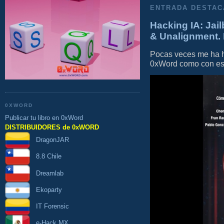
ENTRADA DESTAC
Hacking IA: Jail
& Unalignment. 
Pocas veces me ha he
0xWord como con este 
0XWORD
Publicar tu libro en 0xWord
DISTRIBUIDORES de 0xWORD
DragonJAR
8.8 Chile
Dreamlab
Ekoparty
IT Forensic
e-Hack MX