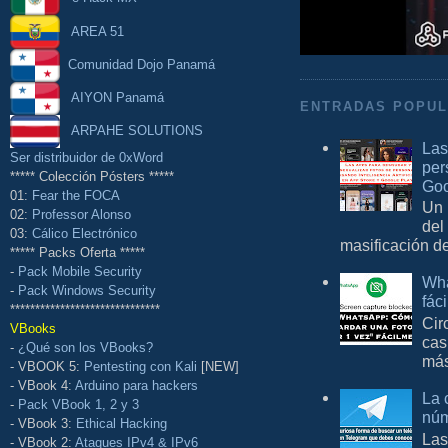
AREA 51
Comunidad Dojo Panamá
AIYON Panamá
ENTRADAS POPU
ARPAHE SOLUTIONS
Las
Ser distribuidor de 0xWord
per
***** Colección Pósters *****
Goo
01:
Fear the FOCA
Un 
02:
Professor Alonso
del
03:
Cálico Electrónico
masificación d
***** Packs Oferta *****
-
Pack Mobile Security
Wha
-
Pack Windows Security
fác
******************************
Cir
VBooks
cas
-
¿Qué son los VBooks?
más
- VBOOK 5:
Pentesting con Kali
[NEW]
- VBook 4:
Arduino para hackers
La 
-
Pack VBook 1, 2 y 3
núm
- VBook 3:
Ethical Hacking
Las
- VBook 2:
Ataques IPv4 & IPv6