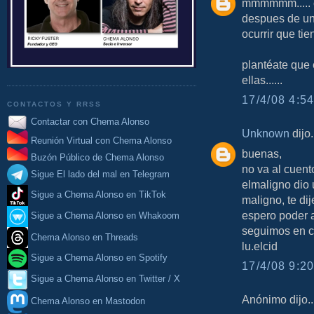
mmmmmm..... c
despues de una
ocurrir que tie
plantéate que 
ellas......
17/4/08 4:54
CONTACTOS Y RRSS
Contactar con Chema Alonso
Unknown
dijo.
Reunión Virtual con Chema Alonso
buenas,
Buzón Público de Chema Alonso
no va al cuent
Sigue El lado del mal en Telegram
elmaligno dio 
Sigue a Chema Alonso en TikTok
maligno, te dij
espero poder a
Sigue a Chema Alonso en Whakoom
seguimos en c
Chema Alonso en Threads
lu.elcid
Sigue a Chema Alonso en Spotify
17/4/08 9:20
Sigue a Chema Alonso en Twitter / X
Anónimo dijo..
Chema Alonso en Mastodon