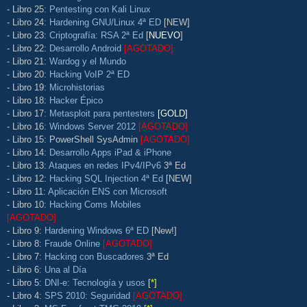
- Libro 25:
Pentesting con Kali Linux
- Libro 24:
Hardening GNU/Linux 4ª ED
[NEW]
- Libro 23:
Criptografía: RSA 2ª Ed
[
NUEVO
]
- Libro 22:
Desarrollo Android
[AGOTADO]
- Libro 21:
Wardog y el Mundo
- Libro 20:
Hacking VoIP 2ª ED
- Libro 19:
Microhistorias
- Libro 18:
Hacker Épico
- Libro 17:
Metasploit para pentesters
[GOLD]
- Libro 16:
Windows Server 2012
[AGOTADO]
- Libro 15: PowerShell SysAdmin
[AGOTADO]
- Libro 14:
Desarrollo Apps iPad & iPhone
- Libro 13:
Ataques en redes IPv4/IPv6
3ª Ed
- Libro 12:
Hacking SQL Injection 4ª Ed
[NEW]
- Libro 11:
Aplicación ENS con Microsoft
- Libro 10:
Hacking Coms Mobiles
[AGOTADO]
- Libro 9:
Hardening Windows 6ª ED
[New!]
- Libro 8:
Fraude Online
[AGOTADO]
- Libro 7:
Hacking con Buscadores
3ª Ed
- Libro 6:
Una al Día
- Libro 5:
DNI-e: Tecnología y usos
[*]
- Libro 4:
SPS 2010: Seguridad
[AGOTADO]