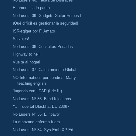
No Lusers 40: Fiesta de Disfraces
El amor ... a la pasta
No Lusers 39: Gadgets Guitar Heroes I
¡Qué difícil es gestionar la seguridad!
ISR-sqlget por F. Amato
Salvajes!
No Lusers 38: Consultas Pesadas
Highway to hell!
Vuelta al hogar!
No Lusers 37: Calentamiento Global
NO Informáticos por Londres: Marty
teaching english
Jugando con LDAP (I de III)
No Lusers Nº 36: Blind Injections
Y... ¿qué tal Blackhat EU 2008?
No Lusers Nº 35: El "pavo"
La manzana enferma fuera
No Lusers Nº 34: Sys Emb XP Ed