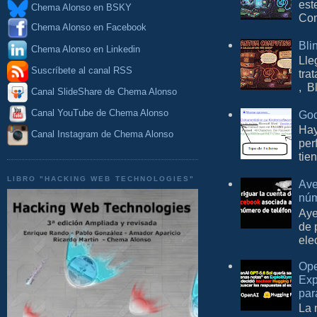
est
Chema Alonso en BSKY
Com
Chema Alonso en Facebook
Bli
Chema Alonso en Linkedin
Lle
Suscríbete al canal RSS
tra
, B
Canal SlideShare de Chema Alonso
Canal YouTube de Chema Alonso
Goo
Hay
Canal Instagram de Chema Alonso
per
tie
LIBRO "HACKING WEB TECHNOLOGIES"
Ave
núm
Aye
de 
ele
Ope
Exp
par
La 