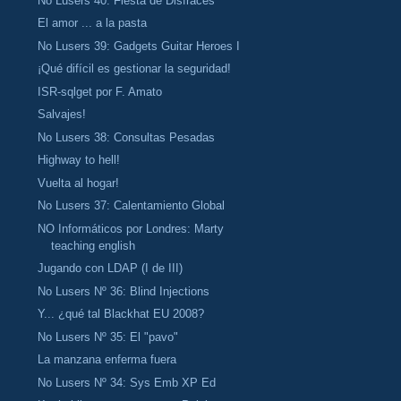
No Lusers 40: Fiesta de Disfraces
El amor ... a la pasta
No Lusers 39: Gadgets Guitar Heroes I
¡Qué difícil es gestionar la seguridad!
ISR-sqlget por F. Amato
Salvajes!
No Lusers 38: Consultas Pesadas
Highway to hell!
Vuelta al hogar!
No Lusers 37: Calentamiento Global
NO Informáticos por Londres: Marty
teaching english
Jugando con LDAP (I de III)
No Lusers Nº 36: Blind Injections
Y... ¿qué tal Blackhat EU 2008?
No Lusers Nº 35: El "pavo"
La manzana enferma fuera
No Lusers Nº 34: Sys Emb XP Ed