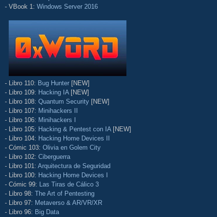
- VBook 1:
Windows Server 2016
- Libro 110:
Bug Hunter
[NEW]
- Libro 109:
Hacking IA
[NEW]
- Libro 108:
Quantum Security
[NEW]
- Libro 107:
Minihackers II
- Libro 106:
Minihackers I
- Libro 105:
Hacking & Pentest con IA
[NEW]
- Libro 104:
Hacking Home Devices II
- Cómic 103:
Olivia en Golem City
- Libro 102:
Ciberguerra
- Libro 101:
Arquitectura de Seguridad
- Libro 100:
Hacking Home Devices I
- Cómic 99:
Las Tiras de Cálico 3
- Libro 98:
The Art of Pentesting
- Libro 97:
Metaverso & AR/VR/XR
- Libro 96:
Big Data