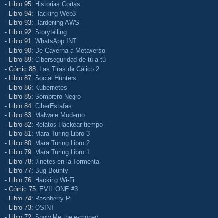
- Libro 95:
Historias Cortas
- Libro 94:
Hacking Web3
- Libro 93:
Hardening AWS
- Libro 92:
Storytelling
- Libro 91:
WhatsApp INT
- Libro 90:
De Caverna a Metaverso
- Libro 89:
Ciberseguridad de tú a tú
- Cómic 88:
Las Tiras de Cálico 2
- Libro 87:
Social Hunters
- Libro 86:
Kubernetes
- Libro 85:
Sombrero Negro
- Libro 84:
CiberEstafas
- Libro 83:
Malware Moderno
- Libro 82:
Relatos Hackear tiempo
- Libro 81:
Mara Turing Libro 3
- Libro 80:
Mara Turing Libro 2
- Libro 79:
Mara Turing Libro 1
- Libro 78:
Jinetes en la Tormenta
- Libro 77:
Bug Bounty
- Libro 76:
Hacking Wi-Fi
- Cómic 75:
EVIL:ONE #3
- Libro 74:
Raspberry Pi
- Libro 73:
OSINT
- Libro 72:
Show Me the e-money