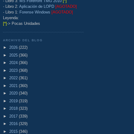
- Libro 3:
MS Forefront TMG 2010
[*]
- Libro 2:
Aplicación de LOPD
[AGOTADO]
- Libro 1:
Forense Windows
[AGOTADO]
Leyenda:
[*]
-> Pocas Unidades
ARCHIVO DEL BLOG
►
2026
(222)
►
2025
(366)
►
2024
(366)
►
2023
(368)
►
2022
(361)
►
2021
(360)
►
2020
(340)
►
2019
(319)
►
2018
(323)
►
2017
(339)
►
2016
(329)
►
2015
(346)