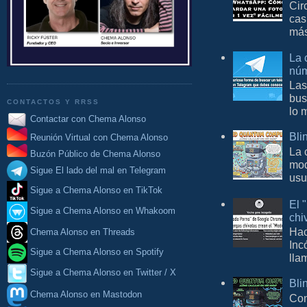
Cir
cas
más
La 
núm
Las
bus
CONTACTOS Y RRSS
lo 
Contactar con Chema Alonso
Bli
Reunión Virtual con Chema Alonso
La 
Buzón Público de Chema Alonso
mod
Sigue El lado del mal en Telegram
usu
Sigue a Chema Alonso en TikTok
El 
Sigue a Chema Alonso en Whakoom
chi
Hac
Chema Alonso en Threads
Inc
Sigue a Chema Alonso en Spotify
lla
Sigue a Chema Alonso en Twitter / X
Bli
Chema Alonso en Mastodon
Con