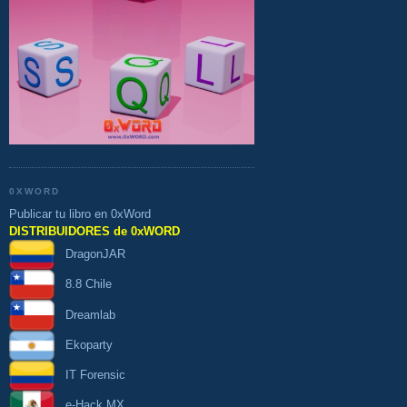
0XWORD
Publicar tu libro en 0xWord
DISTRIBUIDORES de 0xWORD
DragonJAR
8.8 Chile
Dreamlab
Ekoparty
IT Forensic
e-Hack MX