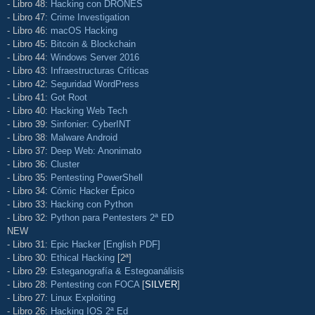
- Libro 48:
Hacking con DRONES
- Libro 47:
Crime Investigation
- Libro 46:
macOS Hacking
- Libro 45:
Bitcoin & Blockchain
- Libro 44:
Windows Server 2016
- Libro 43:
Infraestructuras Críticas
- Libro 42:
Seguridad WordPress
- Libro 41:
Got Root
- Libro 40:
Hacking Web Tech
- Libro 39:
Sinfonier: CyberINT
- Libro 38:
Malware Android
- Libro 37:
Deep Web: Anonimato
- Libro 36:
Cluster
- Libro 35:
Pentesting PowerShell
- Libro 34:
Cómic Hacker Épico
- Libro 33:
Hacking con Python
- Libro 32:
Python para Pentesters 2ª ED
NEW
- Libro 31:
Epic Hacker [English PDF]
- Libro 30:
Ethical Hacking
[2ª]
- Libro 29:
Esteganografía & Estegoanálisis
- Libro 28:
Pentesting con FOCA
[
SILVER
]
- Libro 27:
Linux Exploiting
- Libro 26:
Hacking IOS 2ª Ed