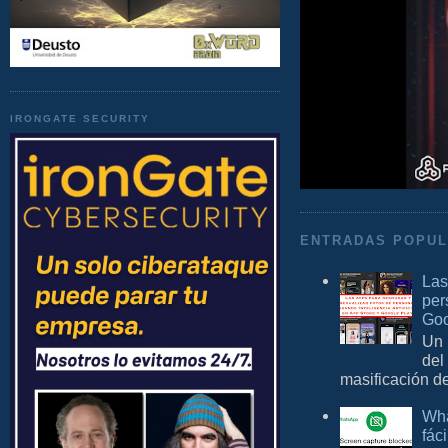
IRONGATE SECURITY
ENTRADAS POPU
Las
per
Goo
Un 
del
masificación d
Wha
fác