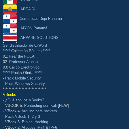
AREA 51
Comunidad Dojo Panamá
AIYON Panamá
ARPAHE SOLUTIONS
Ser distribuidor de 0xWord
***** Colección Pósters *****
01:
Fear the FOCA
02:
Professor Alonso
03:
Cálico Electrónico
***** Packs Oferta *****
-
Pack Mobile Security
-
Pack Windows Security
******************************
VBooks
-
¿Qué son los VBooks?
- VBOOK 5:
Pentesting con Kali
[NEW]
- VBook 4:
Arduino para hackers
-
Pack VBook 1, 2 y 3
- VBook 3:
Ethical Hacking
- VBook 2:
Ataques IPv4 & IPv6