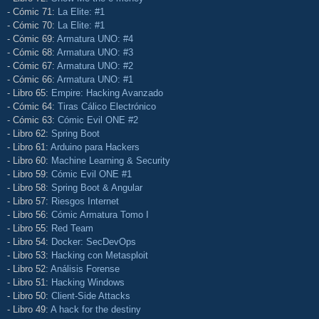
- Cómic 71:
La Elite: #1
- Cómic 70:
La Elite: #1
- Cómic 69:
Armatura UNO: #4
- Cómic 68:
Armatura UNO: #3
- Cómic 67:
Armatura UNO: #2
- Cómic 66:
Armatura UNO: #1
- Libro 65:
Empire: Hacking Avanzado
- Cómic 64:
Tiras Cálico Electrónico
- Cómic 63:
Cómic Evil ONE #2
- Libro 62:
Spring Boot
- Libro 61:
Arduino para Hackers
- Libro 60:
Machine Learning & Security
- Libro 59:
Cómic Evil ONE #1
- Libro 58:
Spring Boot & Angular
- Libro 57:
Riesgos Internet
- Libro 56:
Cómic Armatura Tomo I
- Libro 55:
Red Team
- Libro 54:
Docker: SecDevOps
- Libro 53:
Hacking con Metasploit
- Libro 52:
Análisis Forense
- Libro 51:
Hacking Windows
- Libro 50:
Client-Side Attacks
- Libro 49:
A hack for the destiny