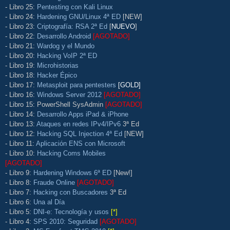
- Libro 25:
Pentesting con Kali Linux
- Libro 24:
Hardening GNU/Linux 4ª ED
[NEW]
- Libro 23:
Criptografía: RSA 2ª Ed
[
NUEVO
]
- Libro 22:
Desarrollo Android
[AGOTADO]
- Libro 21:
Wardog y el Mundo
- Libro 20:
Hacking VoIP 2ª ED
- Libro 19:
Microhistorias
- Libro 18:
Hacker Épico
- Libro 17:
Metasploit para pentesters
[GOLD]
- Libro 16:
Windows Server 2012
[AGOTADO]
- Libro 15: PowerShell SysAdmin
[AGOTADO]
- Libro 14:
Desarrollo Apps iPad & iPhone
- Libro 13:
Ataques en redes IPv4/IPv6
3ª Ed
- Libro 12:
Hacking SQL Injection 4ª Ed
[NEW]
- Libro 11:
Aplicación ENS con Microsoft
- Libro 10:
Hacking Coms Mobiles
[AGOTADO]
- Libro 9:
Hardening Windows 6ª ED
[New!]
- Libro 8:
Fraude Online
[AGOTADO]
- Libro 7:
Hacking con Buscadores
3ª Ed
- Libro 6:
Una al Día
- Libro 5:
DNI-e: Tecnología y usos
[*]
- Libro 4:
SPS 2010: Seguridad
[AGOTADO]