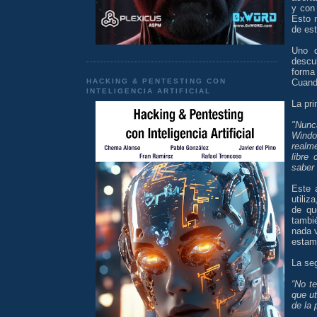
y con
Esto 
de es
Uno d
descu
forma 
HACKING & PENTESTING CON
Cuand
INTELIGENCIA ARTIFICIAL
La pr
"Nunca
Windo
realm
libre
saber
Este 
utiliz
de qu
tambi
nada 
estam
La se
“No t
que u
de la 