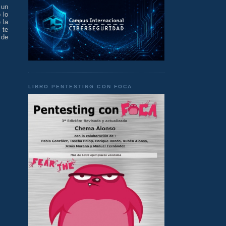
 un
 lo
 la
 te
 de
LIBRO PENTESTING CON FOCA