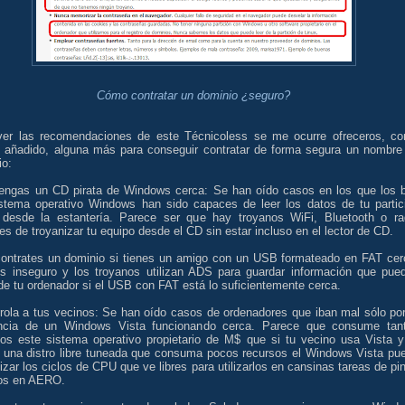
Cómo contratar un dominio ¿seguro?
ver las recomendaciones de este Técnicoless se me ocurre ofreceros, c
e añadido, alguna más para conseguir contratar de forma segura un nombre
io:
tengas un CD pirata de Windows cerca: Se han oído casos en los que los b
istema operativo Windows han sido capaces de leer los datos de tu partic
 desde la estantería. Parece ser que hay troyanos WiFi, Bluetooth o ra
s de troyanizar tu equipo desde el CD sin estar incluso en el lector de CD.
contrates un dominio si tienes un amigo con un USB formateado en FAT cer
s inseguro y los troyanos utilizan ADS para guardar información que pue
de tu ordenador si el USB con FAT está lo suficientemente cerca.
trola a tus vecinos: Se han oído casos de ordenadores que iban mal sólo por
ncia de un Windows Vista funcionando cerca. Parece que consume tan
sos este sistema operativo propietario de M$ que si tu vecino usa Vista y
s una distro libre tuneada que consuma pocos recursos el Windows Vista pu
izar los ciclos de CPU que ve libres para utilizarlos en cansinas tareas de pin
cos en AERO.