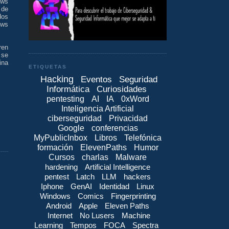
ows
 de
dos
ows
ren
 se
ina
ETIQUETAS
Hacking
Eventos
Seguridad
Informática
Curiosidades
pentesting
AI
IA
0xWord
Inteligencia Artificial
ciberseguridad
Privacidad
Google
conferencias
MyPublicInbox
Libros
Telefónica
formación
ElevenPaths
Humor
Cursos
charlas
Malware
hardening
Artificial Intelligence
pentest
Latch
LLM
hackers
Iphone
GenAI
Identidad
Linux
Windows
Comics
Fingerprinting
Android
Apple
Eleven Paths
Internet
No Lusers
Machine
Learning
Tempos
FOCA
Spectra