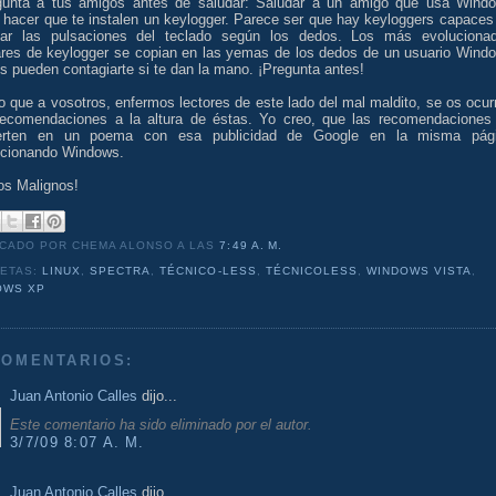
gunta a tus amigos antes de saludar: Saludar a un amigo que usa Wind
 hacer que te instalen un keylogger. Parece ser que hay keyloggers capaces
tar las pulsaciones del teclado según los dedos. Los más evoluciona
res de keylogger se copian en las yemas de los dedos de un usuario Wind
s pueden contagiarte si te dan la mano. ¡Pregunta antes!
 que a vosotros, enfermos lectores de este lado del mal maldito, se os ocur
ecomendaciones a la altura de éstas. Yo creo, que las recomendaciones
erten en un poema con esa publicidad de Google en la misma pág
cionando Windows.
os Malignos!
ICADO POR CHEMA ALONSO
A LAS
7:49 A. M.
UETAS:
LINUX
,
SPECTRA
,
TÉCNICO-LESS
,
TÉCNICOLESS
,
WINDOWS VISTA
,
OWS XP
COMENTARIOS:
Juan Antonio Calles
dijo...
Este comentario ha sido eliminado por el autor.
3/7/09 8:07 A. M.
Juan Antonio Calles
dijo...