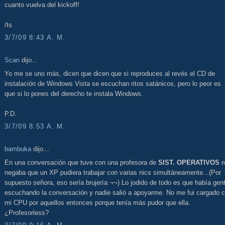
cuanto vuelva del kickoff!
/ts
3/7/09 8:43 A. M.
Scan
dijo...
Yo me se uno más, dicen que dicen que si reproduces al revés el CD de
instalación de Windows Vista se escuchan ritos satánicos, pero lo peor es
que si lo pones del derecho te instala Windows.
P.D.
3/7/09 8:53 A. M.
bambuka
dijo...
En una conversación que tuve con una profesora de
SIST. OPERATIVOS
m
negaba que un XP pudiera trabajar con varias nics simultáneamente...(Por
supuesto señora, eso sería brujería ¬¬) Lo jodido de todo es que había gen
escuchando la conversación y nadie salió a apoyarme. No me fui cargado 
mi CPU por aquellos entonces porque tenía más pudor que ella.
¿Profesorless?