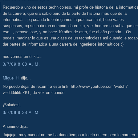
Recuerdo a uno de estos technicoless, mi profe de historia de la informatic
de la carrera, que era sabio pero de la parte de historia mas que de la
informatica... pq cuando le entregamos la practica final, hubo varios
suspensos, pq se la dieron comprimida en zip, y el hombre no sabia que er
eso..., penoso lose, y no hace 10 años de esto, fue el año pasado... Os
podeis imaginar lo que es una clase de un technicoless asi cuando le toca
dar partes de informatica a una carrera de ingenieros informáticos :)
nos vemos en el kic...
3/7/09 8:08 A. M.
Miguel H.
dijo...
No puedo dejar de recurrir a este link: http://www.youtube.com/watch?
v=dd3di5fsZIU , de vez en cuando.
¡Saludos!.
3/7/09 8:38 A. M.
Anónimo dijo...
Jajajaja, muy bueno! no me ha dado tiempo a leerlo entero pero lo hare en