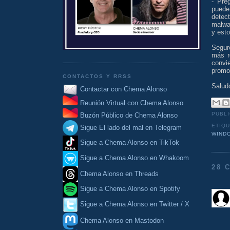
- Pre
puede
detec
malwa
y esto
Seguro
más r
convi
promo
CONTACTOS Y RRSS
Salud
Contactar con Chema Alonso
Reunión Virtual con Chema Alonso
PUBL
Buzón Público de Chema Alonso
ETIQ
Sigue El lado del mal en Telegram
WIND
Sigue a Chema Alonso en TikTok
Sigue a Chema Alonso en Whakoom
28 
Chema Alonso en Threads
Sigue a Chema Alonso en Spotify
Sigue a Chema Alonso en Twitter / X
Chema Alonso en Mastodon