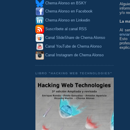
Chema Alonso en BSKY
Algui
infor
Chema Alonso en Facebook
y/o re
Chema Alonso en Linkedin
La ma
Suscríbete al canal RSS
Al se
envia
Canal SlideShare de Chema Alonso
Esto
profe
Canal YouTube de Chema Alonso
expli
Canal Instagram de Chema Alonso
LIBRO "HACKING WEB TECHNOLOGIES"