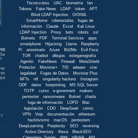
Técnico-less
UAC
biometría
fan
Tokens
Fake News
LDAP
token
APT
Blind LDAP Injection
OOXML
SmartHome
ciberestafas
fugas de
información
Claude
Excel
Kali Linux
LDAP Injection
Proxy
bots
robots
ssl
Botnets
PDF
Terminal Services
apps
smartphone
Hijacking
Llama
Raspberry
Pi
anonimato
Azure
Bit2Me
Evil Foca
PIN
¿Se
TOR
chatbot
dibujos
esteganografía
a?
Agentic
FakeNews
Firewall
MetaShield
Protector
Movistar+
TID
adware
cine
ner
 es
legalidad
Fugas de Datos
Movistar Plus
aya
NFTs
nft
singularity hackers
Instagram
ODF
datos
footprinting
MS SQL Server
TOTP
curso
e-goverment
makers
pentester
ransomware
Botnet
charla
fuga de información
LOPD
Mac
legislación
CDO
DeepSeek
cómic
VPN
Voip
documentación
ethereum
TE
hacktivismo
macOS
pentesters
DeepLearning
Perplexity
SEO
reversing
Active Directory
Alexa
BlackSEO
Calendario_Torrido
IBM
VR/AR
API