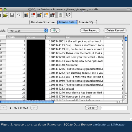
Figura 3: Acceso a sms.db de un iPhone con SQLite Data Browser
explicado en LifeHacker