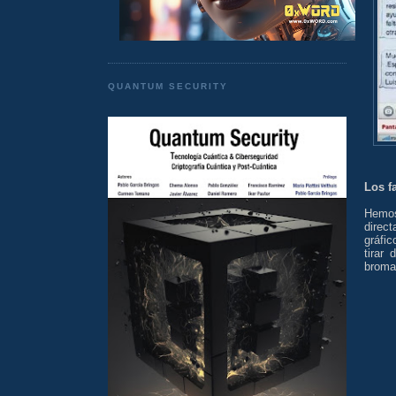
QUANTUM SECURITY
Los f
Hemos
direc
gráfic
tirar
bromas