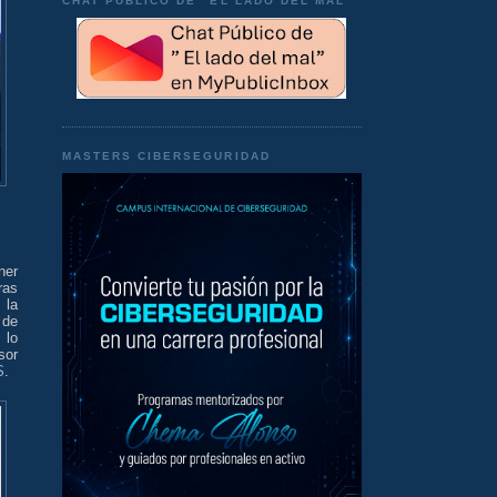
CHAT PÚBLICO DE "EL LADO DEL MAL"
MASTERS CIBERSEGURIDAD
ner
ras
 la
 de
 lo
sor
S
.