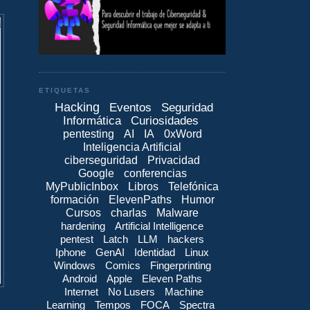
ETIQUETAS
Hacking
Eventos
Seguridad
Informática
Curiosidades
pentesting
AI
IA
0xWord
Inteligencia Artificial
ciberseguridad
Privacidad
Google
conferencias
MyPublicInbox
Libros
Telefónica
formación
ElevenPaths
Humor
Cursos
charlas
Malware
hardening
Artificial Intelligence
pentest
Latch
LLM
hackers
Iphone
GenAI
Identidad
Linux
Windows
Comics
Fingerprinting
Android
Apple
Eleven Paths
Internet
No Lusers
Machine
Learning
Tempos
FOCA
Spectra