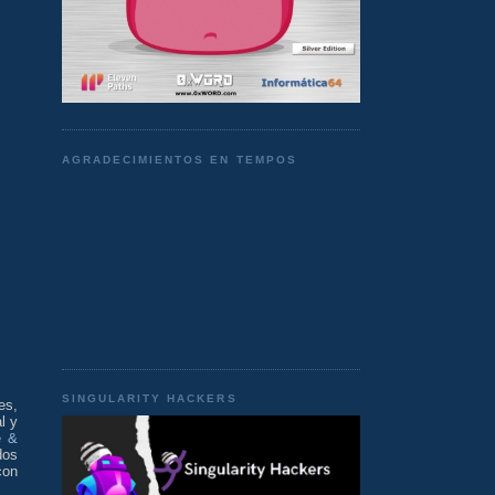
AGRADECIMIENTOS EN TEMPOS
SINGULARITY HACKERS
es,
l y
e &
dos
on