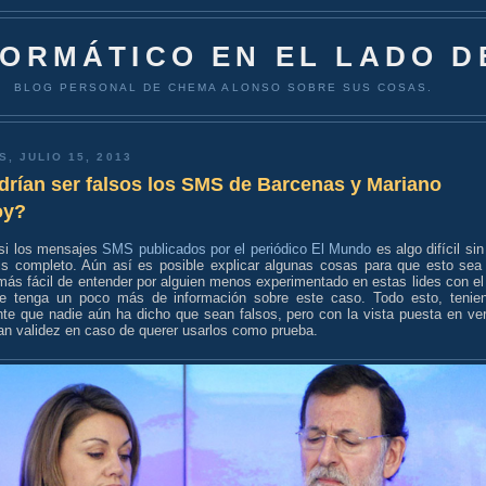
FORMÁTICO EN EL LADO D
BLOG PERSONAL DE CHEMA ALONSO SOBRE SUS COSAS.
S, JULIO 15, 2013
drían ser falsos los SMS de Barcenas y Mariano
oy?
 si los mensajes
SMS publicados por el periódico El Mundo
es algo difícil sin
sis completo. Aún así es posible explicar algunas cosas para que esto sea
ás fácil de entender por alguien menos experimentado en estas lides con el 
e tenga un poco más de información sobre este caso. Todo esto, tenie
nte que nadie aún ha dicho que sean falsos, pero con la vista puesta en ver
an validez en caso de querer usarlos como prueba.