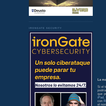
IRONGATE SECURITY
La ma
Si el 
podría
que p
iPad
,
con
R
el no