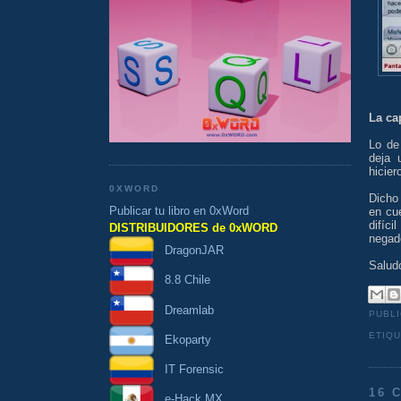
La ca
Lo de
deja 
hicier
0XWORD
Dicho 
Publicar tu libro en 0xWord
en cue
difíc
DISTRIBUIDORES de 0xWORD
negad
DragonJAR
Salud
8.8 Chile
Dreamlab
PUBL
ETIQ
Ekoparty
IT Forensic
16 
e-Hack MX