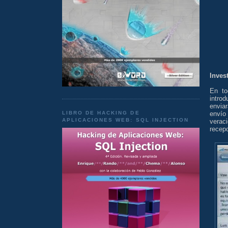
Inves
En to
intro
envia
LIBRO DE HACKING DE
envío
APLICACIONES WEB: SQL INJECTION
verac
recepc