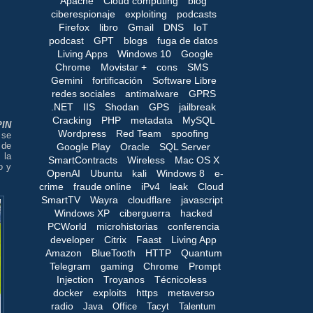
Apache
Cloud computing
blog
ciberespionaje
exploiting
podcasts
Firefox
libro
Gmail
DNS
IoT
podcast
GPT
blogs
fuga de datos
Living Apps
Windows 10
Google
Chrome
Movistar +
cons
SMS
Gemini
fortificación
Software Libre
redes sociales
antimalware
GPRS
.NET
IIS
Shodan
GPS
jailbreak
Cracking
PHP
metadata
MySQL
PIN
Wordpress
Red Team
spoofing
 se
 de
Google Play
Oracle
SQL Server
 la
SmartContracts
Wireless
Mac OS X
o y
OpenAI
Ubuntu
kali
Windows 8
e-
crime
fraude online
iPv4
leak
Cloud
SmartTV
Wayra
cloudflare
javascript
Windows XP
ciberguerra
hacked
PCWorld
microhistorias
conferencia
developer
Citrix
Faast
Living App
Amazon
BlueTooth
HTTP
Quantum
Telegram
gaming
Chrome
Prompt
Injection
Troyanos
Técnicoless
docker
exploits
https
metaverso
radio
Java
Office
Tacyt
Talentum