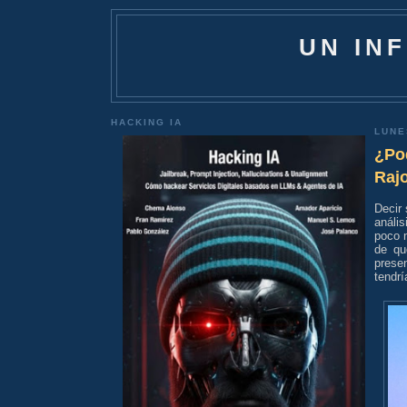
UN IN
HACKING IA
LUNE
¿Po
Raj
Decir
análi
poco m
de qu
prese
tendrí