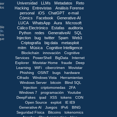
Universidad
LLMs
Metadatos
Reto
ier
dos
Hacking
Entrevistas
Análisis Forense
personal
iOS
ChatGPT
e-mail
Cómics
Facebook
Generative-AI
LUCA
WhatsApp
Aura
Microsoft
ble
Cálico Electrónico
Estafas
auditoría
do
.
Python
redes
GenerativeAI
SQL
los
Injection
bug
twitter
Spam
Web3
que
Criptografía
big data
metasploit
mitm
Música
Cognitive Intelligence
Blockchain
innovación
Cognitive
Services
PowerShell
BigData
Internet
Explorer
Movistar Home
fraude
Deep
Learning
WiFi
cibercrimen
Movistar
Phishing
OSINT
bugs
hardware
Cifrado
Windows Vista
Herramientas
Windows Server
bitcoin
Blind SQL
Injection
criptomonedas
2FA
Windows 7
programación
Youtube
DeepFakes
ipad
XSS
tokens
CON
Open Source
exploit
IE IE9
Generative AI
Juegos
IPv6
BING
Seguridad Física
Bitcoins
tokenomics