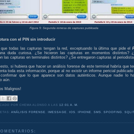
Figura 5: Segunda remesa de capturas publicada
ptura con el PIN sin introducir
 que todas las capturas tengan la red, exceptuando la última que pide el
una duda curiosa. ¿Se hicieron las capturas en momentos distintos? 
on las capturas en terminales distintos? ¿Se entregaron capturas al periodist
esto, si hubiera que hacer un análisis forense de este terminal habría que te
nta toda esta información, porque al no existir un informe pericial publicado
il confirmar que lo que aparece son datos auténticos. Aunque nadie lo h
o aún.
os Malignos!
ICADO POR CHEMA ALONSO
A LAS
12:01 A. M.
UETAS:
ANÁLISIS FORENSE
,
IMESSAGE
,
IOS
,
IPHONE
,
SMS
,
SPOOFING
,
SQLI
COMENTARIOS: