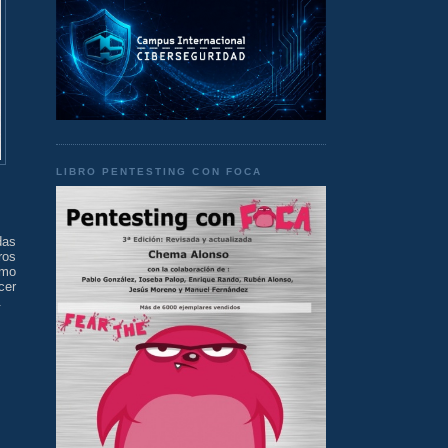
LIBRO PENTESTING CON FOCA
das
ros
omo
cer
.