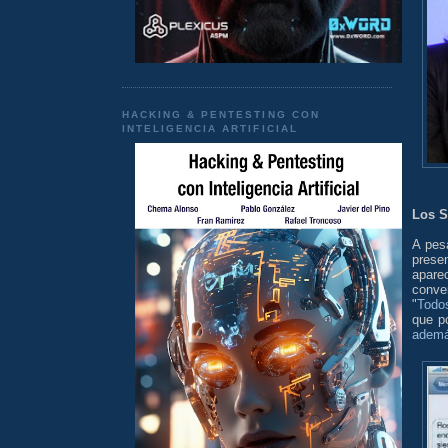
HACKING & PENTESTING CON
INTELIGENCIA ARTIFICIAL
Los S
A pes
prese
apare
conve
"
Todos
que po
ademá