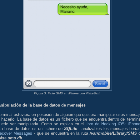
Figura 3: Fake SMS en iPhone con iFakeText
nipulación de la base de datos de mensajes
terminal estuviera en posesión de alguien que quisiera manipular esos mensaj
 hacerlo. La base de datos es un fichero que se encuentra dentro del termina
uede ser manipulada. Como se explica en el
libro de Hacking iOS: iPhon
 la base de datos es un fichero de
SQLite
- analizables los mensajes borra
ecover Messages
- que se encuentra en la ruta
/var/mobile/Library/SMS
c
mbre
sms.db
.