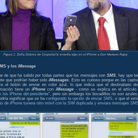
Figura 1: Doña Dolores de Cospedal le enseña algo en el iPhone a Don Mariano Rajoy
MS y los iMessage
ar de que ha salido por todas partes que los mensajes son
SMS
, hay que te
nte que podrían haber sido
iMessages
. Esto es curioso porque en las captu
ce el botón de enviar en color azul, lo que indica que el destinatario de
rsación tiene un
iPhone
con
iMessage
- como se explica en el artículo
 los iPhone del presidente
", pero sin embargo los bocadillos no son azules,
dría significar que se ha
configurado la opción de enviar SMS
, o que el emi
s de iPhone tuviera otro móvil con la SIM duplicada y enviara mensajes SM