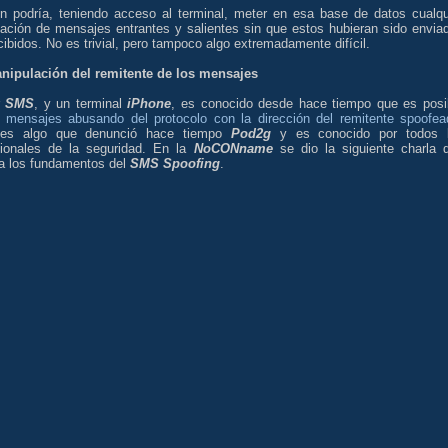
en podría, teniendo acceso al terminal, meter en esa base de datos cualqu
mación de mensajes entrantes y salientes sin que estos hubieran sido envia
cibidos. No es trivial, pero tampoco algo extremadamente difícil.
nipulación del remitente de los mensajes
r
SMS
, y un terminal
iPhone
, es conocido desde hace tiempo que es posi
r mensajes abusando del protocolo con la dirección del remitente spoofea
 es algo que denunció hace tiempo
Pod2g
y es conocido por todos 
sionales de la seguridad. En la
NoCONname
se dio la siguiente charla 
ca los fundamentos del
SMS Spoofing
.