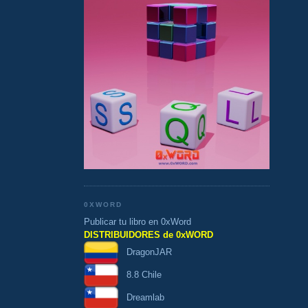
0XWORD
Publicar tu libro en 0xWord
DISTRIBUIDORES de 0xWORD
DragonJAR
8.8 Chile
Dreamlab