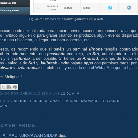
Figura 7: Entornos de 1 minuto grabados en la web
pción puede ser utilizada para espiar conversaciones en reuniones a las que
do invitado alguien o para grabar cuando se produzca algún evento disparado
gar a una ubicación, al llegar una hora concreta, etc... -.
 esto, os recomiendo que si tenéis un terminal
iPhone
tengáis controlado
nal en todo momento, con
passcode
complejo, sin
Siri
, actualizado a la últ
ón y sin
jailbreak
a ser posible. Si tienes un
Android
, además de todas e
as - salvo la de
Siri
y
Jailbreak
- evita bajarte
apps
con permisos raros, pon
alware
y evita
rootear
el teléfono... y
cuidado con el WhtasApp que te bajas
.
os Malignos!
ICADO POR CHEMA ALONSO
A LAS
12:01 A. M.
UETAS:
ANDROID
,
CIBERESPIONAJE
,
IPHONE
,
MALWARE
,
TROYANOS
,
SAPP
COMENTARIOS:
AHMAD KURNIAWAN SIDDIK
dijo...