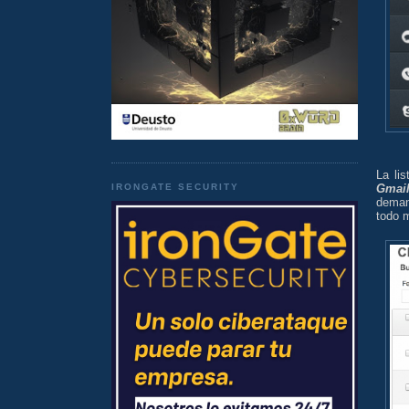
La li
Gmai
IRONGATE SECURITY
deman
todo 