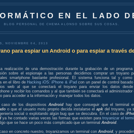
FORMÁTICO EN EL LADO D
BLOG PERSONAL DE CHEMA ALONSO SOBRE SUS COSAS.
S, NOVIEMBRE 04, 2013
ano para espiar un Android o para espiar a través d
la realización de una demostración durante la grabación de un programa
isión sobre el espionaje a las personas decidimos comprar un troyano p
nales smartphone bastante profesional. El sistema funciona tal y como
a en el libro de
Hacking iOS: iPhone & iPad
con un panel de control basado
cios web al que se conectará el troyano para enviar los datos desde
hone y recibir los comandos y al que también se conectará el administrador 
o para acceder a la información y manejar todos los datos.
 caso de los dispositivos
Android
hay que conseguir que el terminal e
ado
o que el usuario motu proprio decida instalarse el
apk
del troyano, ya 
ngeniería social o explotando algún bug que se descubra. En el caso de
iPh
d
ya he contado varias veces las formas que existen para
troyanizar el termi
algo que se hace un poco más complicado que un terminal
Android
.
 caso en concreto nuestro, troyanizamos un terminal con
Android
, y procedi