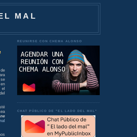
EL MAL
REUNIRSE CON CHEMA ALONSO
e
 de
ara
 se
 en
 el
del
sté
CHAT PÚBLICO DE "EL LADO DEL MAL"
sea
one
nal
mos