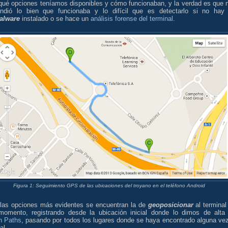
 qué opciones teníamos disponibles y cómo funcionaban, y la verdad es que 
endió lo bien que funcionaba y lo difícil que es detectarlo si no hay
alware
instalado o se hace un
análisis forense del terminal
.
Figura 1: Seguimiento GPS de las ubicaciones del troyano en el teléfono Android
 las opciones más evidentes se encuentran la de
geoposicionar
al terminal
momento, registrando desde la ubicación inicial donde lo dimos de alta
n Paths
, pasando por todos los lugares donde se haya encontrado alguna vez
al.