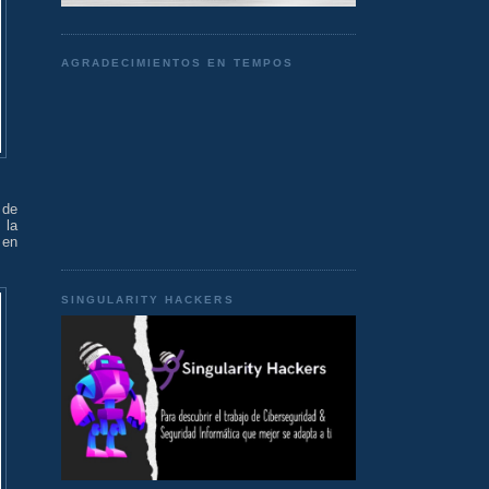
AGRADECIMIENTOS EN TEMPOS
 de
 la
 en
SINGULARITY HACKERS