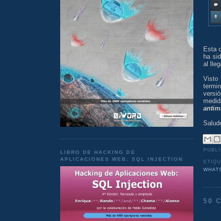
Esta o
ha si
al lle
Visto
termi
versi
medid
antim
Salud
PUBL
LIBRO DE HACKING DE
APLICACIONES WEB: SQL INJECTION
ETIQ
WHAT
50 