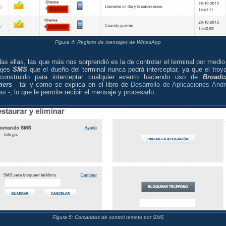
Figura 4: Registro de mensajes de WhtasApp
as ellas, las que más nos sorprendió es la de controlar el terminal por medio
ajes
SMS
que el dueño del terminal nunca podrá interceptar, ya que el troy
construido para interceptar cualquier evento haciendo uso de
Broadc
iers
- tal y como se explica en el libro de
Desarrollo de Aplicaciones Andr
as
-, lo que le permite recibir el mensaje y procesarlo.
Figura 5: Comandos de control remoto por SMS