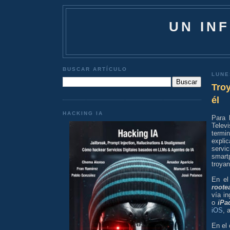
UN IN
BUSCAR ARTÍCULO
LUNE
Troy
él
HACKING IA
Para 
Telev
termi
explic
servi
smartp
troyan
En el
roote
vía i
o
iPa
iOS
, 
En el