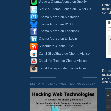
Sigue a Chema Alonso en Spotify
Entre
aplic
Sigue a Chema Alonso en Twitter / X
compl
Chema Alonso en Mastodon
Chema Alonso en BSKY
Chema Alonso en Facebook
Chema Alonso en Linkedin
Suscríbete al canal RSS
Canal SlideShare de Chema Alonso
Canal YouTube de Chema Alonso
Canal Instagram de Chema Alonso
De to
graba
por el
web p
LIBRO "HACKING WEB TECHNOLOGIES"