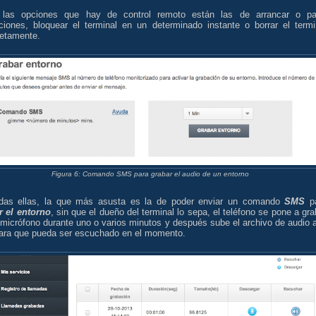
 las opciones que hay de control remoto están las de arrancar o pa
aciones, bloquear el terminal en un determinado instante o borrar el termi
etamente.
Figura 6: Comando SMS para grabar el audio de un entorno
das ellas, la que más asusta es la de poder enviar un comando
SMS
p
r el entorno
, sin que el dueño del terminal lo sepa, el teléfono se pone a gra
 micrófono durante uno o varios minutos y después sube el archivo de audio a
ara que pueda ser escuchado en el momento.