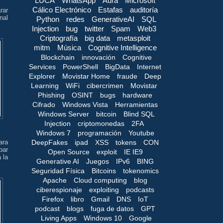
LUCA
WhatsApp
Aura
Microsoft
Cálico Electrónico
Estafas
auditoría
rar
nal
Python
redes
GenerativeAI
SQL
Injection
bug
twitter
Spam
Web3
Criptografía
big data
metasploit
mitm
Música
Cognitive Intelligence
Blockchain
innovación
Cognitive
Services
PowerShell
BigData
Internet
Explorer
Movistar Home
fraude
Deep
Learning
WiFi
cibercrimen
Movistar
Phishing
OSINT
bugs
hardware
Cifrado
Windows Vista
Herramientas
Windows Server
bitcoin
Blind SQL
Injection
criptomonedas
2FA
Windows 7
programación
Youtube
ara
DeepFakes
ipad
XSS
tokens
CON
bar
Open Source
exploit
IE IE9
 la
Generative AI
Juegos
IPv6
BING
Seguridad Física
Bitcoins
tokenomics
Apache
Cloud computing
blog
ciberespionaje
exploiting
podcasts
Firefox
libro
Gmail
DNS
IoT
podcast
blogs
fuga de datos
GPT
Living Apps
Windows 10
Google