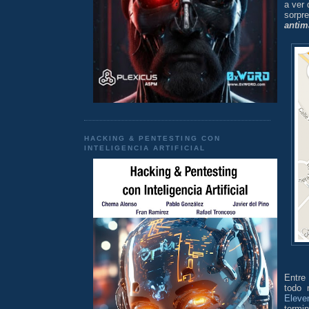
a ver
sorpr
antim
HACKING & PENTESTING CON
INTELIGENCIA ARTIFICIAL
Entre
todo 
Eleve
termin