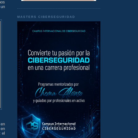
nos
 un
MASTERS CIBERSEGURIDAD
 en
 en
 el