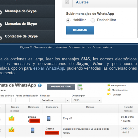
Figura 3: Opciones de grabación de herramientas de mensajería
sta de opciones es larga, leer los mensajes
SMS
, los correos electrónicos
l
, los mensajes y conversaciones de
Skype
,
Viber
, y por supuesto
dada opción para
espiar WhatsApp
, pudiendo ver todas las conversaciones
momento.