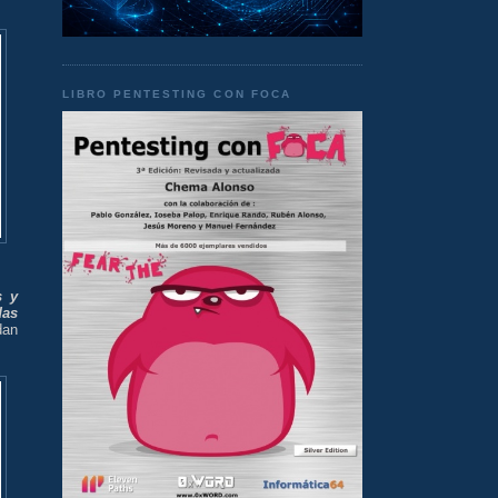
LIBRO PENTESTING CON FOCA
s y
das
dan