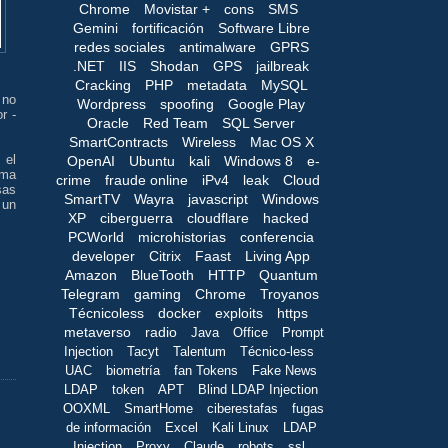
Chrome
Movistar +
cons
SMS
Gemini
fortificación
Software Libre
redes sociales
antimalware
GPRS
.NET
IIS
Shodan
GPS
jailbreak
Cracking
PHP
metadata
MySQL
 no
Wordpress
spoofing
Google Play
r -
Oracle
Red Team
SQL Server
SmartContracts
Wireless
Mac OS X
 el
OpenAI
Ubuntu
kali
Windows 8
e-
ima
crime
fraude online
iPv4
leak
Cloud
sas
SmartTV
Wayra
javascript
Windows
 un
XP
ciberguerra
cloudflare
hacked
PCWorld
microhistorias
conferencia
developer
Citrix
Faast
Living App
Amazon
BlueTooth
HTTP
Quantum
Telegram
gaming
Chrome
Troyanos
Técnicoless
docker
exploits
https
metaverso
radio
Java
Office
Prompt
Injection
Tacyt
Talentum
Técnico-less
UAC
biometría
fan Tokens
Fake News
LDAP
token
APT
Blind LDAP Injection
OOXML
SmartHome
ciberestafas
fugas
de información
Excel
Kali Linux
LDAP
Injection
Proxy
Claude
robots
ssl