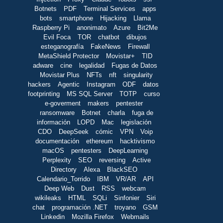
Botnets
PDF
Terminal Services
apps
bots
smartphone
Hijacking
Llama
Raspberry Pi
anonimato
Azure
Bit2Me
Evil Foca
TOR
chatbot
dibujos
esteganografía
FakeNews
Firewall
MetaShield Protector
Movistar+
TID
adware
cine
legalidad
Fugas de Datos
Movistar Plus
NFTs
nft
singularity
hackers
Agentic
Instagram
ODF
datos
footprinting
MS SQL Server
TOTP
curso
e-goverment
makers
pentester
ransomware
Botnet
charla
fuga de
información
LOPD
Mac
legislación
CDO
DeepSeek
cómic
VPN
Voip
documentación
ethereum
hacktivismo
macOS
pentesters
DeepLearning
Perplexity
SEO
reversing
Active
Directory
Alexa
BlackSEO
Calendario_Torrido
IBM
VR/AR
API
Deep Web
Dust
RSS
webcam
wikileaks
HTML
SQLi
Sinfonier
Siri
chat
programación .NET
troyano
GSM
Linkedin
Mozilla Firefox
Webmails