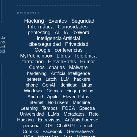
ETIQUETAS
Hacking
Eventos
Seguridad
Informática
Curiosidades
pentesting
AI
IA
0xWord
 de
Inteligencia Artificial
ano
ciberseguridad
Privacidad
ast
Google
conferencias
oid
MyPublicInbox
Libros
Telefónica
formación
ElevenPaths
Humor
Cursos
charlas
Malware
hardening
Artificial Intelligence
pentest
Latch
LLM
hackers
Iphone
GenAI
Identidad
Linux
Windows
Comics
Fingerprinting
Android
Apple
Eleven Paths
Internet
No Lusers
Machine
Learning
Tempos
FOCA
Spectra
Universidad
LLMs
Metadatos
Reto
Hacking
Entrevistas
Análisis Forense
personal
iOS
ChatGPT
e-mail
Cómics
Facebook
Generative-AI