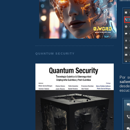
QUANTUM SECURITY
Por s
salie
desde 
escuc