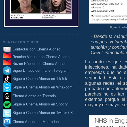
Figura 4:
Ale
- Desde la máqui
equipos vulnera
CONTACTOS Y RRSS
también y continu
Contactar con Chema Alonso
CERT inmediatam
Reunión Virtual con Chema Alonso
Lo cierto es que e
Buzón Público de Chema Alonso
infecciones, ha da
Sigue El lado del mal en Telegram
empresas que no es
seguridad. Esto es
Sigue a Chema Alonso en TikTok
algunas redes, el
s
Sigue a Chema Alonso en Whakoom
probado con anterior
parches no es tan 
Chema Alonso en Threads
externos porque el
mayor y de mayor sen
Sigue a Chema Alonso en Spotify
Sigue a Chema Alonso en Twitter / X
Chema Alonso en Mastodon