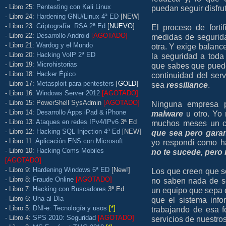
- Libro 25:
Pentesting con Kali Linux
puedan seguir disfru
- Libro 24:
Hardening GNU/Linux 4ª ED
[NEW]
- Libro 23:
Criptografía: RSA 2ª Ed
[
NUEVO
]
El proceso de fort
- Libro 22:
Desarrollo Android
[AGOTADO]
medidas de segurid
- Libro 21:
Wardog y el Mundo
otra. Y exige balanc
- Libro 20:
Hacking VoIP 2ª ED
la seguridad a toda
- Libro 19:
Microhistorias
que sabes que puede
- Libro 18:
Hacker Épico
continuidad del ser
- Libro 17:
Metasploit para pentesters
[GOLD]
sea
ressiliance
.
- Libro 16:
Windows Server 2012
[AGOTADO]
- Libro 15: PowerShell SysAdmin
[AGOTADO]
Ninguna empresa p
- Libro 14:
Desarrollo Apps iPad & iPhone
malware
u otro. Yo
- Libro 13:
Ataques en redes IPv4/IPv6
3ª Ed
muchos meses un cl
- Libro 12:
Hacking SQL Injection 4ª Ed
[NEW]
que sea pero gara
- Libro 11:
Aplicación ENS con Microsoft
yo respondí como h
- Libro 10:
Hacking Coms Mobiles
no te sucede, pero 
[AGOTADO]
- Libro 9:
Hardening Windows 6ª ED
[New!]
Los que creen que s
- Libro 8:
Fraude Online
[AGOTADO]
no saben nada de se
- Libro 7:
Hacking con Buscadores
3ª Ed
un equipo que sepa 
- Libro 6:
Una al Día
que el sistema info
- Libro 5:
DNI-e: Tecnología y usos
[*]
trabajando de esa f
- Libro 4:
SPS 2010: Seguridad
[AGOTADO]
servicios de nuestro