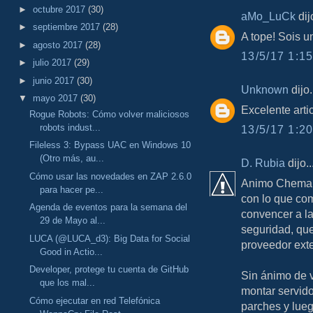
►
octubre 2017
(30)
aMo_LuCk
dijo
►
septiembre 2017
(28)
A tope! Sois 
►
agosto 2017
(28)
13/5/17 1:15
►
julio 2017
(29)
►
junio 2017
(30)
Unknown
dijo.
▼
mayo 2017
(30)
Excelente art
Rogue Robots: Cómo volver maliciosos
robots indust...
13/5/17 1:20
Fileless 3: Bypass UAC en Windows 10
(Otro más, au...
D. Rubia
dijo..
Cómo usar las novedades en ZAP 2.6.0
Animo Chema, 
para hacer pe...
con lo que com
Agenda de eventos para la semana del
convencer a la
29 de Mayo al...
seguridad, que
LUCA (@LUCA_d3): Big Data for Social
proveedor exte
Good in Actio...
Developer, protege tu cuenta de GitHub
Sin ánimo de v
que los mal...
montar servido
Cómo ejecutar en red Telefónica
parches y lue