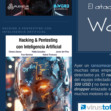
HACKING & PENTESTING CON
INTELIGENCIA ARTIFICIAL
F
Ayer un
ransomwar
muchas otras emp
detectados ya. El
r
del equipo infectado
300 USD (
no tiene c
dropper
enlazado en
muchos motores de