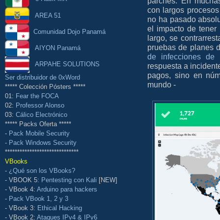
parches. En muchas
con largos procesos 
AREA 51
no ha pasado absol
el impacto de tener
Comunidad Dojo Panamá
largo, se contrarres
pruebas de planes 
AIYON Panamá
de infecciones de
ARPAHE SOLUTIONS
respuesta a incident
pagos, sino en núm
Ser distribuidor de 0xWord
mundo -
***** Colección Pósters *****
01:
Fear the FOCA
02:
Professor Alonso
03:
Cálico Electrónico
***** Packs Oferta *****
-
Pack Mobile Security
-
Pack Windows Security
******************************
VBooks
-
¿Qué son los VBooks?
- VBOOK 5:
Pentesting con Kali
[NEW]
- VBook 4:
Arduino para hackers
-
Pack VBook 1, 2 y 3
- VBook 3:
Ethical Hacking
- VBook 2:
Ataques IPv4 & IPv6