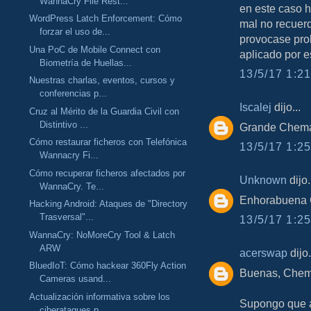
WannaCry File Rest...
en este caso 
WordPress Latch Enforcement: Cómo
mal no recuerd
forzar el uso de...
provocase pro
Una PoC de Mobile Connect con
aplicado por 
Biometría de Huellas...
13/5/17 1:21
Nuestras charlas, eventos, cursos y
conferencias p...
Iscalej
dijo...
Cruz al Mérito de la Guardia Civil con
Distintivo ...
Grande Chem
Cómo restaurar ficheros con Telefónica
13/5/17 1:25
Wannacry Fi...
Cómo recuperar ficheros afectados por
Unknown
dijo.
WannaCry. Te...
Enhorabuena C
Hacking Android: Ataques de "Directory
Trasversal"...
13/5/17 1:25
WannaCry: NoMoreCry Tool & Latch
ARW
acerswap
dijo.
BluedIoT: Cómo hackear 360Fly Action
Buenas, Chem
Cameras usand...
Actualización informativa sobre los
Supongo que a
ciberataques p...