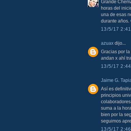
Grande Chema,
horas del inic
una de esas n
durante años. 
13/5/17 2:41
azuax
dijo...
Gracias por la
andan x ahí tra
13/5/17 2:44
Jaime G. Tapi
Así es definit
principios univ
colaboradores 
suma a la hora 
bien por la se
seguimos apr
13/5/17 2:46