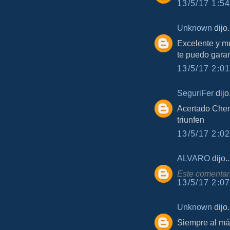
13/5/17 1:54
Unknown
dijo.
Excelente y m
te puedo gara
13/5/17 2:01
SeguriFer
dijo.
Acertado Chem
triunfen
13/5/17 2:02
ALVARO
dijo..
Este comentari
13/5/17 2:07
Unknown
dijo.
Siempre al má