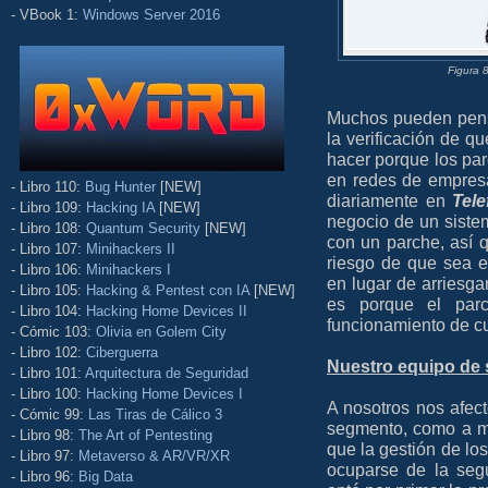
- VBook 1:
Windows Server 2016
Figura 
Muchos pueden pens
la verificación de 
hacer porque los par
en redes de empres
- Libro 110:
Bug Hunter
[NEW]
diariamente en
Tele
- Libro 109:
Hacking IA
[NEW]
negocio de un sistem
- Libro 108:
Quantum Security
[NEW]
con un parche, así 
- Libro 107:
Minihackers II
riesgo de que sea e
- Libro 106:
Minihackers I
en lugar de arriesga
- Libro 105:
Hacking & Pentest con IA
[NEW]
es porque el parc
- Libro 104:
Hacking Home Devices II
funcionamiento de c
- Cómic 103:
Olivia en Golem City
- Libro 102:
Ciberguerra
Nuestro equipo de 
- Libro 101:
Arquitectura de Seguridad
- Libro 100:
Hacking Home Devices I
A nosotros nos afec
- Cómic 99:
Las Tiras de Cálico 3
segmento, como a m
- Libro 98:
The Art of Pentesting
que la gestión de lo
- Libro 97:
Metaverso & AR/VR/XR
ocuparse de la seg
- Libro 96:
Big Data