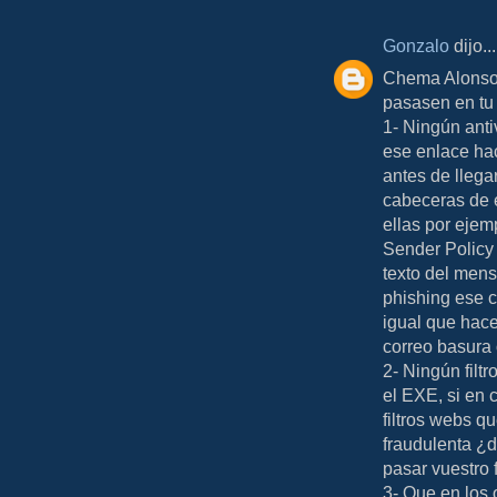
Gonzalo
dijo...
Chema Alonso 
pasasen en tu
1- Ningún anti
ese enlace ha
antes de llega
cabeceras de 
ellas por ejem
Sender Policy
texto del men
phishing ese 
igual que hace
correo basura
2- Ningún filt
el EXE, si en
filtros webs q
fraudulenta ¿d
pasar vuestro f
3- Que en los