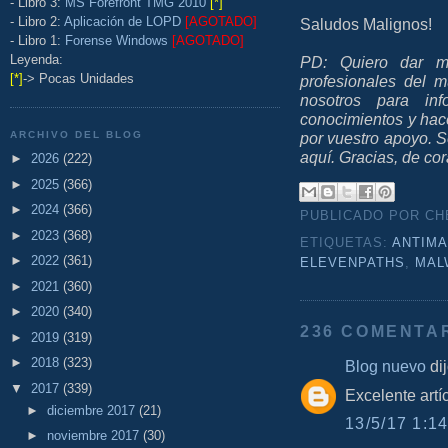
- Libro 3:
MS Forefront TMG 2010
[*]
- Libro 2:
Aplicación de LOPD
[AGOTADO]
Saludos Malignos!
- Libro 1:
Forense Windows
[AGOTADO]
Leyenda:
PD: Quiero dar mi
[*]
-> Pocas Unidades
profesionales del 
nosotros para inf
conocimientos y hacer
ARCHIVO DEL BLOG
por vuestro apoyo. S
aquí. Gracias, de co
►
2026
(222)
►
2025
(366)
►
2024
(366)
PUBLICADO POR C
►
2023
(368)
ETIQUETAS:
ANTIM
►
2022
(361)
ELEVENPATHS
,
MAL
►
2021
(360)
►
2020
(340)
236 COMENTA
►
2019
(319)
►
2018
(323)
Blog nuevo
dij
▼
2017
(339)
Excelente art
►
diciembre 2017
(21)
13/5/17 1:14
►
noviembre 2017
(30)