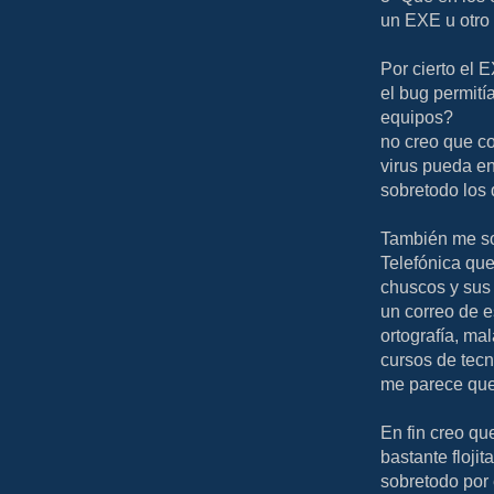
un EXE u otro 
Por cierto el 
el bug permitía
equipos?
no creo que co
virus pueda en
sobretodo los 
También me s
Telefónica que
chuscos y sus 
un correo de e
ortografía, ma
cursos de tec
me parece que 
En fin creo qu
bastante flojit
sobretodo por 