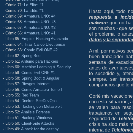
- Cómic 71:
La Elite: #1
- Cómic 70:
La Elite: #1
Hasta aquí, todo n
- Cómic 69:
Armatura UNO: #4
respuesta a incid
- Cómic 68:
Armatura UNO: #3
malware
que no ha s
- Cómic 67:
Armatura UNO: #2
son muchas - que se 
- Cómic 66:
Armatura UNO: #1
el problema lo ante
- Libro 65:
Empire: Hacking Avanzado
datos y la seguridad
- Cómic 64:
Tiras Cálico Electrónico
- Cómic 63:
Cómic Evil ONE #2
A mí, por motivos pe
- Libro 62:
Spring Boot
buen trabajador ha
- Libro 61:
Arduino para Hackers
semana de vacacio
- Libro 60:
Machine Learning & Security
antes de ayer jueve
- Libro 59:
Cómic Evil ONE #1
lo sucedido y, ate
- Libro 58:
Spring Boot & Angular
siempre, ser trans
- Libro 57:
Riesgos Internet
compañeros que tenía
- Libro 56:
Cómic Armatura Tomo I
- Libro 55:
Red Team
Corté mis vacacione
- Libro 54:
Docker: SecDevOps
con esta situación,
- Libro 53:
Hacking con Metasploit
se valen para resol
- Libro 52:
Análisis Forense
trabajamos en segu
- Libro 51:
Hacking Windows
seguridad de
Telefó
- Libro 50:
Client-Side Attacks
crisis ha sido más m
- Libro 49:
A hack for the destiny
interna de
Telefónic