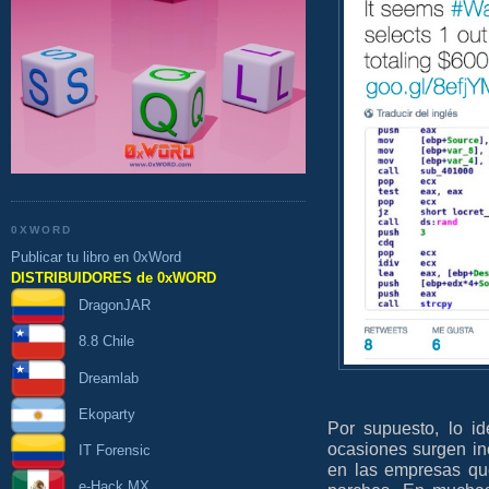
0XWORD
Publicar tu libro en 0xWord
DISTRIBUIDORES de 0xWORD
DragonJAR
8.8 Chile
Dreamlab
Ekoparty
Por supuesto, lo i
ocasiones surgen in
IT Forensic
en las empresas qu
e-Hack MX