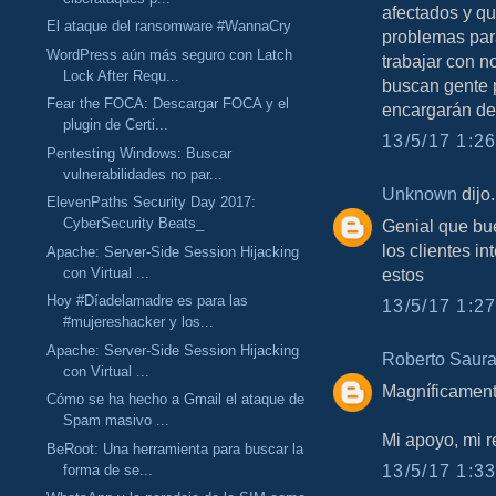
afectados y q
El ataque del ransomware #WannaCry
problemas par
WordPress aún más seguro con Latch
trabajar con n
Lock After Requ...
buscan gente p
Fear the FOCA: Descargar FOCA y el
encargarán de
plugin de Certi...
13/5/17 1:26
Pentesting Windows: Buscar
vulnerabilidades no par...
Unknown
dijo.
ElevenPaths Security Day 2017:
CyberSecurity Beats_
Genial que bu
los clientes i
Apache: Server-Side Session Hijacking
con Virtual ...
estos
Hoy #Díadelamadre es para las
13/5/17 1:27
#mujereshacker y los...
Apache: Server-Side Session Hijacking
Roberto Saur
con Virtual ...
Magníficament
Cómo se ha hecho a Gmail el ataque de
Spam masivo ...
Mi apoyo, mi r
BeRoot: Una herramienta para buscar la
13/5/17 1:33
forma de se...