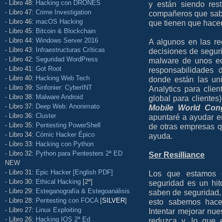
- Libro 48:
Hacking con DRONES
y están siendo res
- Libro 47:
Crime Investigation
compañeros que sabe
- Libro 46:
macOS Hacking
que tienen que hacer
- Libro 45:
Bitcoin & Blockchain
- Libro 44:
Windows Server 2016
A algunos en las re
- Libro 43:
Infraestructuras Críticas
decisiones de segur
- Libro 42:
Seguridad WordPress
malware de unos eq
- Libro 41:
Got Root
responsabilidades 
- Libro 40:
Hacking Web Tech
donde están las u
- Libro 39:
Sinfonier: CyberINT
Analytics para clien
- Libro 38:
Malware Android
global para clientes
- Libro 37:
Deep Web: Anonimato
Mobile World Con
- Libro 36:
Cluster
apuntaré a ayudar 
- Libro 35:
Pentesting PowerShell
de otras empresas q
- Libro 34:
Cómic Hacker Épico
ayuda.
- Libro 33:
Hacking con Python
- Libro 32:
Python para Pentesters 2ª ED
Ser Resilliance
NEW
- Libro 31:
Epic Hacker [English PDF]
Los que estamos 
- Libro 30:
Ethical Hacking
[2ª]
seguridad es un hit
- Libro 29:
Esteganografía & Estegoanálisis
saben de seguridad,
- Libro 28:
Pentesting con FOCA
[
SILVER
]
esto sabemos hacer
- Libro 27:
Linux Exploiting
Intentar mejorar nue
- Libro 26:
Hacking IOS 2ª Ed
reduzca y, lo que 