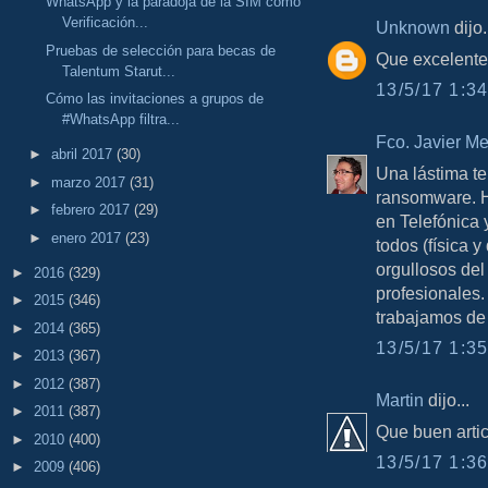
WhatsApp y la paradoja de la SIM como
Verificación...
Unknown
dijo.
Pruebas de selección para becas de
Que excelente
Talentum Starut...
13/5/17 1:34
Cómo las invitaciones a grupos de
#WhatsApp filtra...
Fco. Javier M
►
abril 2017
(30)
Una lástima t
►
marzo 2017
(31)
ransomware. H
►
febrero 2017
(29)
en Telefónica 
►
enero 2017
(23)
todos (física y
orgullosos del
►
2016
(329)
profesionales
►
2015
(346)
trabajamos de
►
2014
(365)
13/5/17 1:35
►
2013
(367)
►
2012
(387)
Martin
dijo...
►
2011
(387)
Que buen artic
►
2010
(400)
13/5/17 1:36
►
2009
(406)