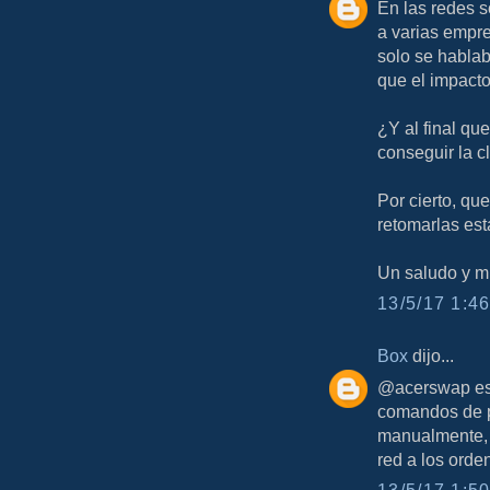
En las redes 
a varias empre
solo se hablab
que el impacto
¿Y al final qu
conseguir la c
Por cierto, qu
retomarlas 
Un saludo y mu
13/5/17 1:46
Box
dijo...
@acerswap eso
comandos de p
manualmente, 
red a los orde
13/5/17 1:50