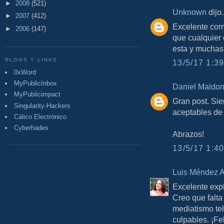
►
2008
(521)
Unknown
dijo.
►
2007
(412)
Excelente com
►
2006
(147)
que cualquier 
esta y muchas
BLOGS Y LINKS
13/5/17 1:39
0xWord
MyPublicInbox
Daniel Maldo
MyPublicimpact
Gran post. Si
Singularity-Hackers
aceptables de
Cálico Electrónico
Cyberhades
Abrazos!
13/5/17 1:40
Luis Méndez A
Excelente expl
Creo que falta
mediatismo te
culpables. ¡Fe