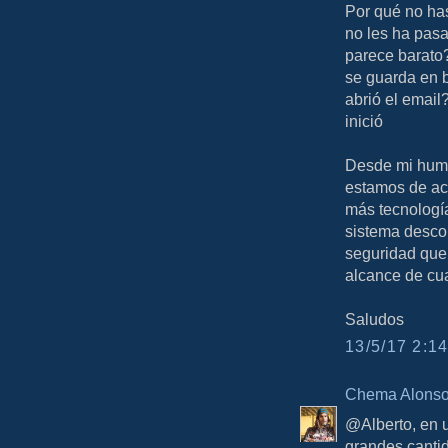
Por qué no ha
no les ha pasa
parece barato
se guarda en 
abrió el emai
inició
Desde mi humi
estamos de ac
más tecnología
sistema desco
seguridad que
alcance de cua
Saludos
13/5/17 2:14
Chema Alons
@Alberto, en 
grandes canti