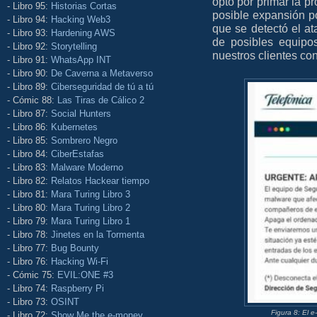
optó por primar la pr
- Libro 95:
Historias Cortas
posible expansión p
- Libro 94:
Hacking Web3
que se detectó el a
- Libro 93:
Hardening AWS
de posibles equipo
- Libro 92:
Storytelling
nuestros clientes con
- Libro 91:
WhatsApp INT
- Libro 90:
De Caverna a Metaverso
- Libro 89:
Ciberseguridad de tú a tú
- Cómic 88:
Las Tiras de Cálico 2
- Libro 87:
Social Hunters
- Libro 86:
Kubernetes
- Libro 85:
Sombrero Negro
- Libro 84:
CiberEstafas
- Libro 83:
Malware Moderno
- Libro 82:
Relatos Hackear tiempo
- Libro 81:
Mara Turing Libro 3
- Libro 80:
Mara Turing Libro 2
- Libro 79:
Mara Turing Libro 1
- Libro 78:
Jinetes en la Tormenta
- Libro 77:
Bug Bounty
- Libro 76:
Hacking Wi-Fi
- Cómic 75:
EVIL:ONE #3
- Libro 74:
Raspberry Pi
- Libro 73:
OSINT
Figura 8: El 
- Libro 72:
Show Me the e-money