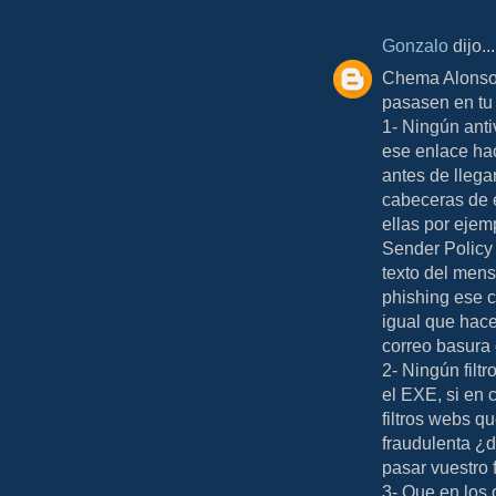
Gonzalo
dijo...
Chema Alonso 
pasasen en tu
1- Ningún anti
ese enlace ha
antes de llega
cabeceras de 
ellas por ejem
Sender Policy
texto del men
phishing ese 
igual que hace
correo basura
2- Ningún filt
el EXE, si en
filtros webs q
fraudulenta ¿d
pasar vuestro f
3- Que en los