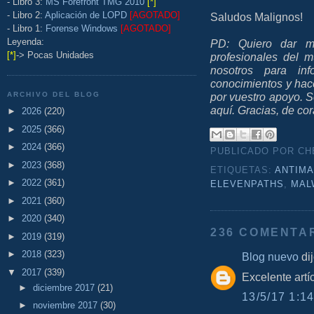
- Libro 3:
MS Forefront TMG 2010
[*]
- Libro 2:
Aplicación de LOPD
[AGOTADO]
Saludos Malignos!
- Libro 1:
Forense Windows
[AGOTADO]
Leyenda:
PD: Quiero dar mi
[*]
-> Pocas Unidades
profesionales del 
nosotros para inf
conocimientos y hacer
ARCHIVO DEL BLOG
por vuestro apoyo. S
aquí. Gracias, de co
►
2026
(220)
►
2025
(366)
►
2024
(366)
PUBLICADO POR C
►
2023
(368)
ETIQUETAS:
ANTIM
►
2022
(361)
ELEVENPATHS
,
MAL
►
2021
(360)
►
2020
(340)
236 COMENTA
►
2019
(319)
►
2018
(323)
Blog nuevo
dij
▼
2017
(339)
Excelente art
►
diciembre 2017
(21)
13/5/17 1:14
►
noviembre 2017
(30)