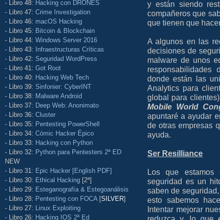
- Libro 48:
Hacking con DRONES
y están siendo res
- Libro 47:
Crime Investigation
compañeros que sabe
- Libro 46:
macOS Hacking
que tienen que hacer
- Libro 45:
Bitcoin & Blockchain
- Libro 44:
Windows Server 2016
A algunos en las re
- Libro 43:
Infraestructuras Críticas
decisiones de segur
- Libro 42:
Seguridad WordPress
malware de unos eq
- Libro 41:
Got Root
responsabilidades 
- Libro 40:
Hacking Web Tech
donde están las u
- Libro 39:
Sinfonier: CyberINT
Analytics para clien
- Libro 38:
Malware Android
global para clientes
- Libro 37:
Deep Web: Anonimato
Mobile World Con
- Libro 36:
Cluster
apuntaré a ayudar 
- Libro 35:
Pentesting PowerShell
de otras empresas q
- Libro 34:
Cómic Hacker Épico
ayuda.
- Libro 33:
Hacking con Python
- Libro 32:
Python para Pentesters 2ª ED
Ser Resilliance
NEW
- Libro 31:
Epic Hacker [English PDF]
Los que estamos 
- Libro 30:
Ethical Hacking
[2ª]
seguridad es un hit
- Libro 29:
Esteganografía & Estegoanálisis
saben de seguridad,
- Libro 28:
Pentesting con FOCA
[
SILVER
]
esto sabemos hacer
- Libro 27:
Linux Exploiting
Intentar mejorar nue
- Libro 26:
Hacking IOS 2ª Ed
reduzca y, lo que 