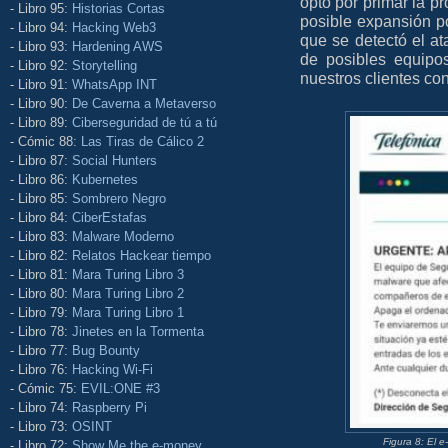
optó por primar la pr
- Libro 95:
Historias Cortas
posible expansión p
- Libro 94:
Hacking Web3
que se detectó el a
- Libro 93:
Hardening AWS
de posibles equipo
- Libro 92:
Storytelling
nuestros clientes con
- Libro 91:
WhatsApp INT
- Libro 90:
De Caverna a Metaverso
- Libro 89:
Ciberseguridad de tú a tú
- Cómic 88:
Las Tiras de Cálico 2
- Libro 87:
Social Hunters
- Libro 86:
Kubernetes
- Libro 85:
Sombrero Negro
- Libro 84:
CiberEstafas
- Libro 83:
Malware Moderno
- Libro 82:
Relatos Hackear tiempo
- Libro 81:
Mara Turing Libro 3
- Libro 80:
Mara Turing Libro 2
- Libro 79:
Mara Turing Libro 1
- Libro 78:
Jinetes en la Tormenta
- Libro 77:
Bug Bounty
- Libro 76:
Hacking Wi-Fi
- Cómic 75:
EVIL:ONE #3
- Libro 74:
Raspberry Pi
- Libro 73:
OSINT
Figura 8: El 
- Libro 72:
Show Me the e-money