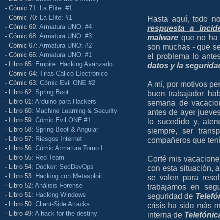
- Cómic 71:
La Elite: #1
- Cómic 70:
La Elite: #1
Hasta aquí, todo n
- Cómic 69:
Armatura UNO: #4
respuesta a incid
- Cómic 68:
Armatura UNO: #3
malware
que no ha s
- Cómic 67:
Armatura UNO: #2
son muchas - que se 
- Cómic 66:
Armatura UNO: #1
el problema lo ante
- Libro 65:
Empire: Hacking Avanzado
datos y la seguridad
- Cómic 64:
Tiras Cálico Electrónico
- Cómic 63:
Cómic Evil ONE #2
A mí, por motivos pe
- Libro 62:
Spring Boot
buen trabajador ha
- Libro 61:
Arduino para Hackers
semana de vacacio
- Libro 60:
Machine Learning & Security
antes de ayer jueve
- Libro 59:
Cómic Evil ONE #1
lo sucedido y, ate
- Libro 58:
Spring Boot & Angular
siempre, ser trans
- Libro 57:
Riesgos Internet
compañeros que tenía
- Libro 56:
Cómic Armatura Tomo I
- Libro 55:
Red Team
Corté mis vacacione
- Libro 54:
Docker: SecDevOps
con esta situación,
- Libro 53:
Hacking con Metasploit
se valen para resol
- Libro 52:
Análisis Forense
trabajamos en segu
- Libro 51:
Hacking Windows
seguridad de
Telefó
- Libro 50:
Client-Side Attacks
crisis ha sido más m
- Libro 49:
A hack for the destiny
interna de
Telefónic