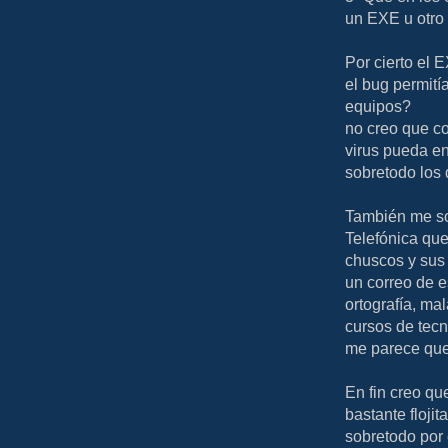
un EXE u otro 
Por cierto el 
el bug permitía
equipos?
no creo que co
virus pueda en
sobretodo los 
También me s
Telefónica que
chuscos y sus 
un correo de e
ortografía, ma
cursos de tec
me parece que 
En fin creo qu
bastante flojit
sobretodo por 