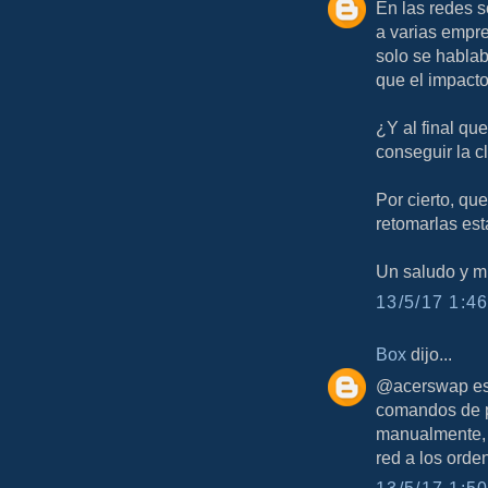
En las redes 
a varias empre
solo se hablab
que el impacto
¿Y al final qu
conseguir la c
Por cierto, qu
retomarlas 
Un saludo y mu
13/5/17 1:46
Box
dijo...
@acerswap eso
comandos de p
manualmente, 
red a los orde
13/5/17 1:50