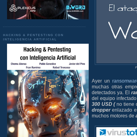
HACKING & PENTESTING CON
INTELIGENCIA ARTIFICIAL
F
Ayer un
ransomwar
muchas otras emp
detectados ya. El
r
del equipo infectado
300 USD (
no tiene c
dropper
enlazado en
muchos motores de