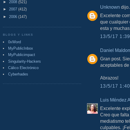
►
2008
(521)
Unknown
dijo.
►
2007
(412)
Excelente com
►
2006
(147)
que cualquier 
esta y muchas
BLOGS Y LINKS
13/5/17 1:39
0xWord
MyPublicInbox
Daniel Maldo
MyPublicimpact
Gran post. Si
Singularity-Hackers
aceptables de
Cálico Electrónico
Cyberhades
Abrazos!
13/5/17 1:40
Luis Méndez A
Excelente expl
Creo que falta
mediatismo te
culpables. ¡Fe