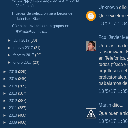
WhatsApp y la paradoja de la SIM como
Verificación...
Unknown
dijo.
Pruebas de selección para becas de
Que excelente
Talentum Starut...
13/5/17 1:34
Cómo las invitaciones a grupos de
#WhatsApp filtra...
Fco. Javier M
►
abril 2017
(30)
Una lástima t
►
marzo 2017
(31)
ransomware. H
►
febrero 2017
(29)
en Telefónica 
►
enero 2017
(23)
todos (física y
orgullosos del
►
2016
(329)
profesionales
►
2015
(346)
trabajamos de
►
2014
(365)
13/5/17 1:35
►
2013
(367)
►
2012
(387)
Martin
dijo...
►
2011
(387)
Que buen artic
►
2010
(400)
13/5/17 1:36
►
2009
(406)