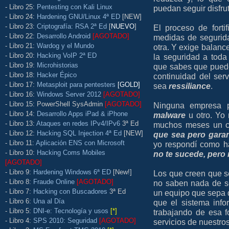
- Libro 25:
Pentesting con Kali Linux
puedan seguir disfru
- Libro 24:
Hardening GNU/Linux 4ª ED
[NEW]
- Libro 23:
Criptografía: RSA 2ª Ed
[
NUEVO
]
El proceso de fort
- Libro 22:
Desarrollo Android
[AGOTADO]
medidas de segurid
- Libro 21:
Wardog y el Mundo
otra. Y exige balanc
- Libro 20:
Hacking VoIP 2ª ED
la seguridad a toda
- Libro 19:
Microhistorias
que sabes que puede
- Libro 18:
Hacker Épico
continuidad del ser
- Libro 17:
Metasploit para pentesters
[GOLD]
sea
ressiliance
.
- Libro 16:
Windows Server 2012
[AGOTADO]
- Libro 15: PowerShell SysAdmin
[AGOTADO]
Ninguna empresa p
- Libro 14:
Desarrollo Apps iPad & iPhone
malware
u otro. Yo
- Libro 13:
Ataques en redes IPv4/IPv6
3ª Ed
muchos meses un cl
- Libro 12:
Hacking SQL Injection 4ª Ed
[NEW]
que sea pero gara
- Libro 11:
Aplicación ENS con Microsoft
yo respondí como h
- Libro 10:
Hacking Coms Mobiles
no te sucede, pero 
[AGOTADO]
- Libro 9:
Hardening Windows 6ª ED
[New!]
Los que creen que s
- Libro 8:
Fraude Online
[AGOTADO]
no saben nada de se
- Libro 7:
Hacking con Buscadores
3ª Ed
un equipo que sepa 
- Libro 6:
Una al Día
que el sistema info
- Libro 5:
DNI-e: Tecnología y usos
[*]
trabajando de esa f
- Libro 4:
SPS 2010: Seguridad
[AGOTADO]
servicios de nuestro