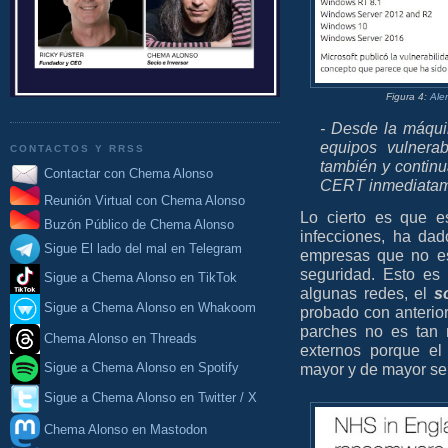
Figura 4:
Ale
- Desde la máqui
equipos vulnera
CONTACTOS Y RRSS
también y continu
Contactar con Chema Alonso
CERT inmediatam
Reunión Virtual con Chema Alonso
Lo cierto es que e
Buzón Público de Chema Alonso
infecciones, ha da
Sigue El lado del mal en Telegram
empresas que no es
seguridad. Esto es
Sigue a Chema Alonso en TikTok
algunas redes, el
s
Sigue a Chema Alonso en Whakoom
probado con anterior
parches no es tan 
Chema Alonso en Threads
externos porque el
mayor y de mayor sen
Sigue a Chema Alonso en Spotify
Sigue a Chema Alonso en Twitter / X
Chema Alonso en Mastodon