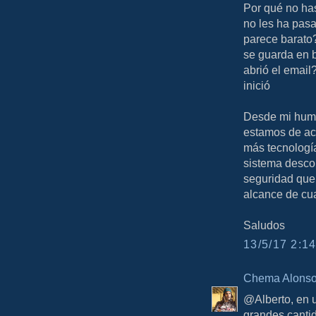
Por qué no ha
no les ha pasa
parece barato
se guarda en 
abrió el emai
inició
Desde mi humi
estamos de ac
más tecnología
sistema desco
seguridad que
alcance de cua
Saludos
13/5/17 2:14
Chema Alons
@Alberto, en 
grandes canti