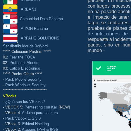
parches. En muchas
con largos procesos 
AREA 51
no ha pasado absol
el impacto de tener
Comunidad Dojo Panamá
largo, se contrarres
pruebas de planes 
AIYON Panamá
de infecciones de
ARPAHE SOLUTIONS
respuesta a incident
pagos, sino en núm
Ser distribuidor de 0xWord
mundo -
***** Colección Pósters *****
01:
Fear the FOCA
02:
Professor Alonso
03:
Cálico Electrónico
***** Packs Oferta *****
-
Pack Mobile Security
-
Pack Windows Security
******************************
VBooks
-
¿Qué son los VBooks?
- VBOOK 5:
Pentesting con Kali
[NEW]
- VBook 4:
Arduino para hackers
-
Pack VBook 1, 2 y 3
- VBook 3:
Ethical Hacking
- VBook 2:
Ataques IPv4 & IPv6