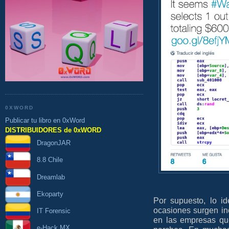
0XWORD
Publicar tu libro en 0xWord
DISTRIBUIDORES de 0xWORD
DragonJAR
8.8 Chile
Dreamlab
Ekoparty
Por supuesto, lo i
ocasiones surgen in
IT Forensic
en las empresas qu
e-Hack MX