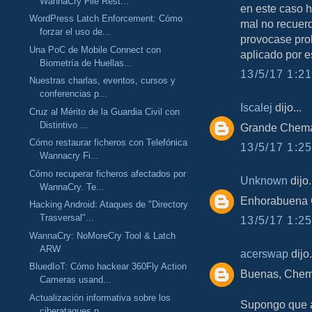
WannaCry File Rest...
en este caso 
WordPress Latch Enforcement: Cómo
mal no recuerd
forzar el uso de...
provocase pro
Una PoC de Mobile Connect con
aplicado por 
Biometría de Huellas...
13/5/17 1:21
Nuestras charlas, eventos, cursos y
conferencias p...
Iscalej
dijo...
Cruz al Mérito de la Guardia Civil con
Distintivo ...
Grande Chem
Cómo restaurar ficheros con Telefónica
13/5/17 1:25
Wannacry Fi...
Cómo recuperar ficheros afectados por
Unknown
dijo.
WannaCry. Te...
Enhorabuena C
Hacking Android: Ataques de "Directory
Trasversal"...
13/5/17 1:25
WannaCry: NoMoreCry Tool & Latch
ARW
acerswap
dijo.
BluedIoT: Cómo hackear 360Fly Action
Buenas, Chem
Cameras usand...
Actualización informativa sobre los
Supongo que a
ciberataques p...