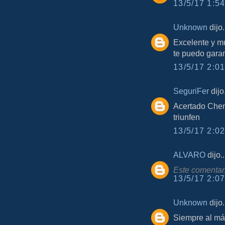
13/5/17 1:54
Unknown
dijo.
Excelente y m
te puedo gara
13/5/17 2:01
SeguriFer
dijo.
Acertado Chem
triunfen
13/5/17 2:02
ALVARO
dijo..
Este comentari
13/5/17 2:07
Unknown
dijo.
Siempre al má