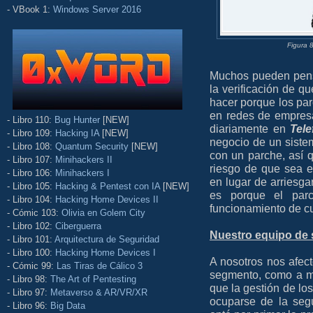
- VBook 1:
Windows Server 2016
Figura 
Muchos pueden pens
la verificación de 
hacer porque los par
en redes de empres
- Libro 110:
Bug Hunter
[NEW]
diariamente en
Tele
- Libro 109:
Hacking IA
[NEW]
negocio de un sistem
- Libro 108:
Quantum Security
[NEW]
con un parche, así 
- Libro 107:
Minihackers II
riesgo de que sea e
- Libro 106:
Minihackers I
en lugar de arriesga
- Libro 105:
Hacking & Pentest con IA
[NEW]
es porque el parc
- Libro 104:
Hacking Home Devices II
funcionamiento de c
- Cómic 103:
Olivia en Golem City
- Libro 102:
Ciberguerra
Nuestro equipo de 
- Libro 101:
Arquitectura de Seguridad
- Libro 100:
Hacking Home Devices I
A nosotros nos afec
- Cómic 99:
Las Tiras de Cálico 3
segmento, como a m
- Libro 98:
The Art of Pentesting
que la gestión de lo
- Libro 97:
Metaverso & AR/VR/XR
ocuparse de la seg
- Libro 96:
Big Data