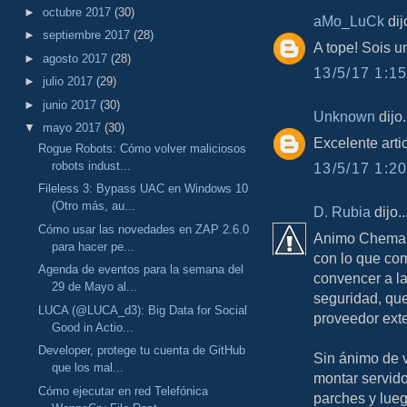
►
octubre 2017
(30)
aMo_LuCk
dijo
►
septiembre 2017
(28)
A tope! Sois 
►
agosto 2017
(28)
13/5/17 1:15
►
julio 2017
(29)
►
junio 2017
(30)
Unknown
dijo.
▼
mayo 2017
(30)
Excelente art
Rogue Robots: Cómo volver maliciosos
robots indust...
13/5/17 1:20
Fileless 3: Bypass UAC en Windows 10
(Otro más, au...
D. Rubia
dijo..
Cómo usar las novedades en ZAP 2.6.0
Animo Chema, 
para hacer pe...
con lo que com
Agenda de eventos para la semana del
convencer a la
29 de Mayo al...
seguridad, que
LUCA (@LUCA_d3): Big Data for Social
proveedor exte
Good in Actio...
Developer, protege tu cuenta de GitHub
Sin ánimo de v
que los mal...
montar servido
Cómo ejecutar en red Telefónica
parches y lue