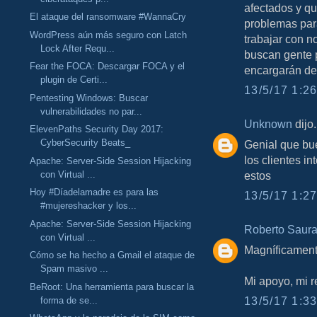
afectados y q
El ataque del ransomware #WannaCry
problemas par
WordPress aún más seguro con Latch
trabajar con n
Lock After Requ...
buscan gente p
Fear the FOCA: Descargar FOCA y el
encargarán de
plugin de Certi...
13/5/17 1:26
Pentesting Windows: Buscar
vulnerabilidades no par...
Unknown
dijo.
ElevenPaths Security Day 2017:
CyberSecurity Beats_
Genial que bu
los clientes i
Apache: Server-Side Session Hijacking
con Virtual ...
estos
Hoy #Díadelamadre es para las
13/5/17 1:27
#mujereshacker y los...
Apache: Server-Side Session Hijacking
Roberto Saur
con Virtual ...
Magníficament
Cómo se ha hecho a Gmail el ataque de
Spam masivo ...
Mi apoyo, mi r
BeRoot: Una herramienta para buscar la
13/5/17 1:33
forma de se...