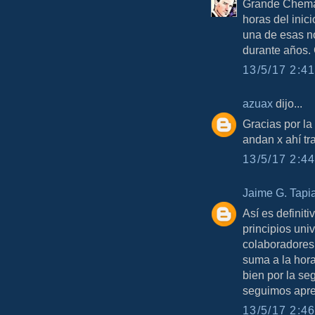
Grande Chema,
horas del inic
una de esas n
durante años. 
13/5/17 2:41
azuax
dijo...
Gracias por la
andan x ahí tra
13/5/17 2:44
Jaime G. Tapi
Así es definit
principios univ
colaboradores 
suma a la hora 
bien por la se
seguimos apr
13/5/17 2:46