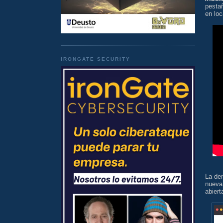
pesta
en loc
IRONGATE SECURITY
La d
nuev
abiert