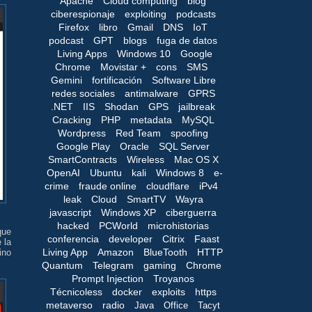
Apache
Cloud computing
blog
ciberespionaje
exploiting
podcasts
Firefox
libro
Gmail
DNS
IoT
podcast
GPT
blogs
fuga de datos
Living Apps
Windows 10
Google
Chrome
Movistar +
cons
SMS
Gemini
fortificación
Software Libre
redes sociales
antimalware
GPRS
.NET
IIS
Shodan
GPS
jailbreak
Cracking
PHP
metadata
MySQL
Wordpress
Red Team
spoofing
Google Play
Oracle
SQL Server
SmartContracts
Wireless
Mac OS X
OpenAI
Ubuntu
kali
Windows 8
e-
crime
fraude online
cloudflare
iPv4
leak
Cloud
SmartTV
Wayra
javascript
Windows XP
ciberguerra
hacked
PCWorld
microhistorias
que
conferencia
developer
Citrix
Faast
 la
Living App
Amazon
BlueTooth
HTTP
ino
Quantum
Telegram
gaming
Chrome
Prompt Injection
Troyanos
Técnicoless
docker
exploits
https
metaverso
radio
Java
Office
Tacyt