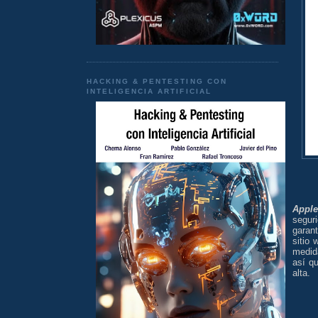
HACKING & PENTESTING CON
INTELIGENCIA ARTIFICIAL
Apple
segur
garant
sitio
medid
así q
alta.