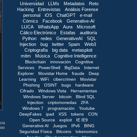
Universidad
LLMs
Metadatos
Reto
Hacking
Entrevistas
Análisis Forense
personal
iOS
ChatGPT
e-mail
Cómics
Facebook
Generative-AI
LUCA
WhatsApp
Aura
Microsoft
Cálico Electrónico
Estafas
auditoría
Python
redes
GenerativeAI
SQL
Injection
bug
twitter
Spam
Web3
Criptografía
big data
metasploit
mitm
Música
Cognitive Intelligence
Blockchain
innovación
Cognitive
Services
PowerShell
BigData
Internet
Explorer
Movistar Home
fraude
Deep
Learning
WiFi
cibercrimen
Movistar
Phishing
OSINT
bugs
hardware
Cifrado
Windows Vista
Herramientas
Windows Server
bitcoin
Blind SQL
Injection
criptomonedas
2FA
Windows 7
programación
Youtube
DeepFakes
ipad
XSS
tokens
CON
Open Source
exploit
IE IE9
sta
Generative AI
Juegos
IPv6
BING
has
Seguridad Física
Bitcoins
tokenomics