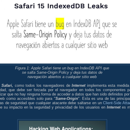
Figura 1: Apple Safari tiene un bug en IndexDB API que
se salta Same-Origin Policy y deja tus datos de
navegación abiertos a cualquier sitio web
 Safari,
como todos los navegadores de
Internet
implementa esta medida
idad, que debe ser forzada por el navegador en todos los componentes p
izar que no hay ninguna forma de acceder a datos que han sido definidos por
 web como accesibles solo para "
Same-Origin
". Esta es una de las principa
as de seguridad que cualquier atacante debe saltarse en un
Client-Side Att
ue su impacto en la seguridad y privacidad de los usuarios en
Internet
es m