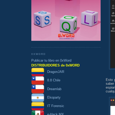
0XWORD
Publicar tu libro en 0xWord
DISTRIBUIDORES de 0xWORD
DragonJAR
Esto 
8.8 Chile
saber
espia
Dreamlab
cualqu
Ekoparty
IT Forensic
e-Hack MX