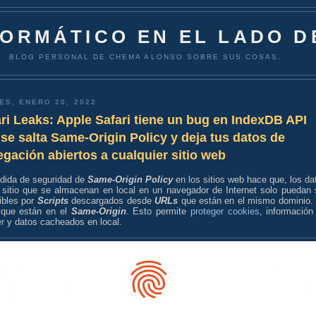
FORMÁTICO EN EL LADO D
BLOG PERSONAL DE CHEMA ALONSO SOBRE SUS COSAS.
ES, ENERO 20, 2022
ri Leaks: Apple Safari tiene un bug en IndexDB API
se salta Same-Origin Policy y deja tus datos de
gación abiertos a cualquier sitio web
dida de seguridad de
Same-Origin Policy
en los sitios web hace que, los da
 sitio que se almacenan en local en un navegador de Internet solo puedan 
ibles por
Scripts
descargados desde
URLs
que están en el mismo dominio.
, que están en el
Same-Origin
. Esto permite
proteger cookies
, información
r
y datos cacheados en local.