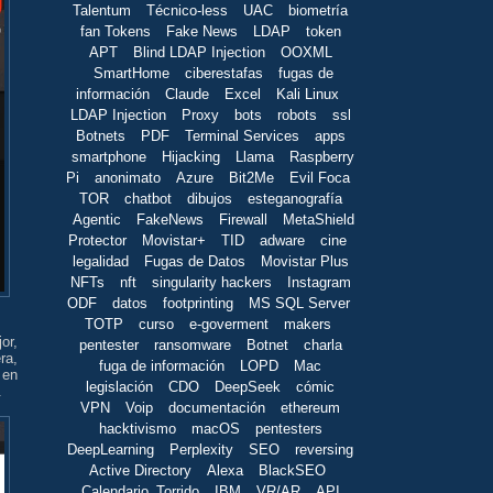
Talentum
Técnico-less
UAC
biometría
fan Tokens
Fake News
LDAP
token
APT
Blind LDAP Injection
OOXML
SmartHome
ciberestafas
fugas de
información
Claude
Excel
Kali Linux
LDAP Injection
Proxy
bots
robots
ssl
Botnets
PDF
Terminal Services
apps
smartphone
Hijacking
Llama
Raspberry
Pi
anonimato
Azure
Bit2Me
Evil Foca
TOR
chatbot
dibujos
esteganografía
Agentic
FakeNews
Firewall
MetaShield
Protector
Movistar+
TID
adware
cine
legalidad
Fugas de Datos
Movistar Plus
NFTs
nft
singularity hackers
Instagram
ODF
datos
footprinting
MS SQL Server
TOTP
curso
e-goverment
makers
or,
pentester
ransomware
Botnet
charla
ra,
fuga de información
LOPD
Mac
 en
legislación
CDO
DeepSeek
cómic
.
VPN
Voip
documentación
ethereum
hacktivismo
macOS
pentesters
DeepLearning
Perplexity
SEO
reversing
Active Directory
Alexa
BlackSEO
Calendario_Torrido
IBM
VR/AR
API