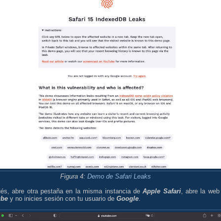
Figura 4:
Demo de Safari Leaks
és, abre otra pestaña en la misma instancia de
Apple Safari
, abre la web
ube
y no inicies sesión con tu usuario de
Google
.