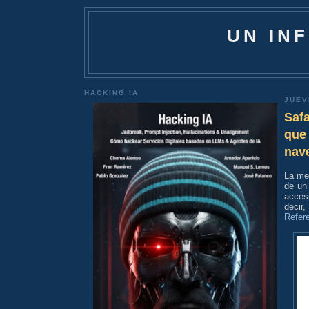
UN IN
HACKING IA
JUEV
Safa
que 
nave
La me
de un
acces
decir
Refere