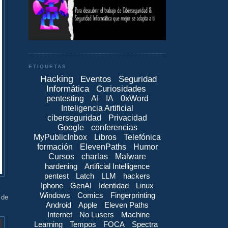
ETIQUETAS
Hacking
Eventos
Seguridad
Informática
Curiosidades
pentesting
AI
IA
0xWord
Inteligencia Artificial
ciberseguridad
Privacidad
Google
conferencias
MyPublicInbox
Libros
Telefónica
formación
ElevenPaths
Humor
Cursos
charlas
Malware
hardening
Artificial Intelligence
pentest
Latch
LLM
hackers
Iphone
GenAI
Identidad
Linux
Windows
Comics
Fingerprinting
 de
Android
Apple
Eleven Paths
Internet
No Lusers
Machine
Learning
Tempos
FOCA
Spectra