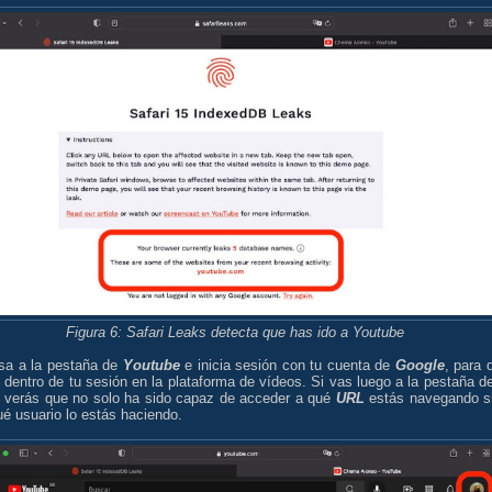
Figura 6: Safari Leaks detecta que has ido a Youtube
sa a la pestaña de
Youtube
e inicia sesión con tu cuenta de
Google
, para 
 dentro de tu sesión en la plataforma de vídeos. Si vas luego a la pestaña de
 verás que no solo ha sido capaz de acceder a qué
URL
estás navegando s
é usuario lo estás haciendo.