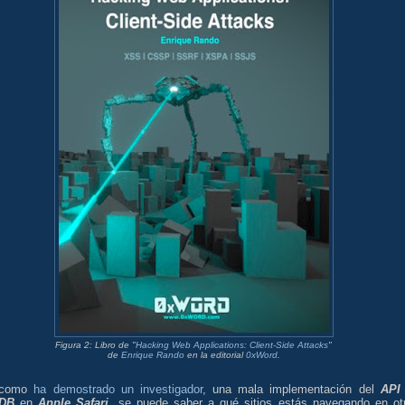
Figura 2: Libro de "
Hacking Web Applications: Client-Side Attacks
"
de
Enrique Rando
en la editorial
0xWord
.
 como
ha demostrado un investigador
, una mala implementación del
API
xDB
en
Apple Safari
, se puede saber a qué sitios estás navegando en ot