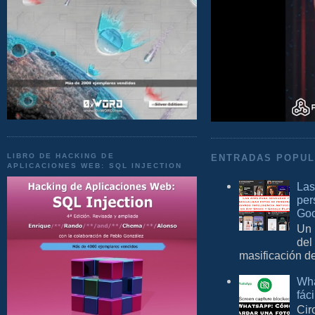
LIBRO DE HACKING DE
ENTRADAS POPU
APLICACIONES WEB: SQL INJECTION
Las
per
Goo
Un 
del
masificación d
Wha
fác
Cir