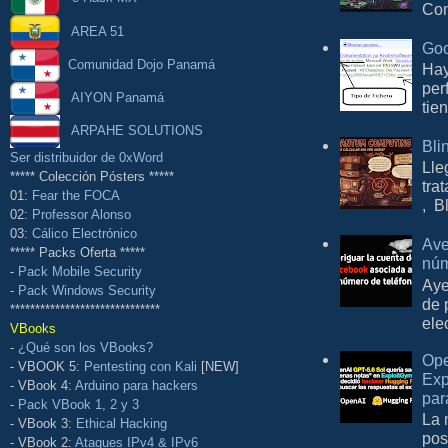
Com
AREA 51
Goo
Comunidad Dojo Panamá
Hay
per
AIYON Panamá
tie
ARPAHE SOLUTIONS
Bli
Ser distribuidor de 0xWord
Lle
***** Colección Pósters *****
tra
01:
Fear the FOCA
, B
02:
Professor Alonso
03:
Cálico Electrónico
Ave
***** Packs Oferta *****
núm
-
Pack Mobile Security
Aye
-
Pack Windows Security
de 
******************************
ele
VBooks
-
¿Qué son los VBooks?
Ope
- VBOOK 5:
Pentesting con Kali
[NEW]
Exp
- VBook 4:
Arduino para hackers
par
-
Pack VBook 1, 2 y 3
La 
- VBook 3:
Ethical Hacking
pos
- VBook 2:
Ataques IPv4 & IPv6