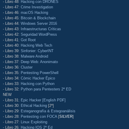
- Libro 48:
Hacking con DRONES
- Libro 47:
Crime Investigation
- Libro 46:
macOS Hacking
- Libro 45:
Bitcoin & Blockchain
- Libro 44:
Windows Server 2016
- Libro 43:
Infraestructuras Críticas
- Libro 42:
Seguridad WordPress
- Libro 41:
Got Root
- Libro 40:
Hacking Web Tech
- Libro 39:
Sinfonier: CyberINT
- Libro 38:
Malware Android
- Libro 37:
Deep Web: Anonimato
- Libro 36:
Cluster
- Libro 35:
Pentesting PowerShell
- Libro 34:
Cómic Hacker Épico
- Libro 33:
Hacking con Python
- Libro 32:
Python para Pentesters 2ª ED
NEW
- Libro 31:
Epic Hacker [English PDF]
- Libro 30:
Ethical Hacking
[2ª]
- Libro 29:
Esteganografía & Estegoanálisis
- Libro 28:
Pentesting con FOCA
[
SILVER
]
- Libro 27:
Linux Exploiting
- Libro 26:
Hacking IOS 2ª Ed