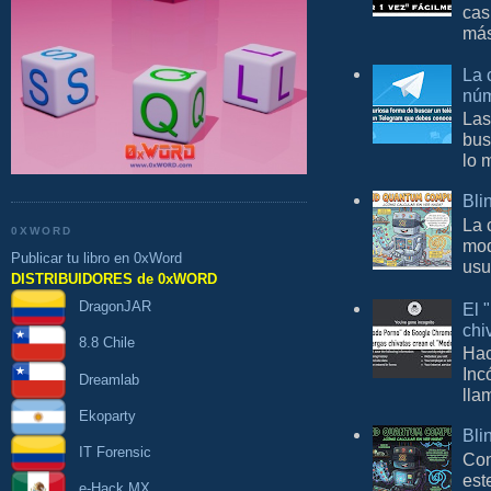
cas
más
La 
núm
Las
bus
lo 
Bli
La 
0XWORD
mod
Publicar tu libro en 0xWord
usu
DISTRIBUIDORES de 0xWORD
DragonJAR
El 
chi
8.8 Chile
Hac
Inc
Dreamlab
lla
Ekoparty
Bli
IT Forensic
Con
est
e-Hack MX