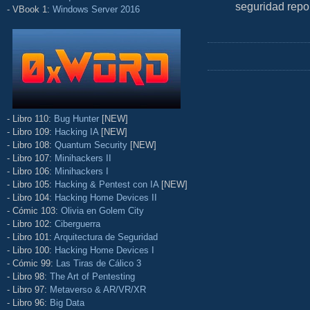
seguridad repo
- VBook 1:
Windows Server 2016
- Libro 110:
Bug Hunter
[NEW]
- Libro 109:
Hacking IA
[NEW]
- Libro 108:
Quantum Security
[NEW]
- Libro 107:
Minihackers II
- Libro 106:
Minihackers I
- Libro 105:
Hacking & Pentest con IA
[NEW]
- Libro 104:
Hacking Home Devices II
- Cómic 103:
Olivia en Golem City
- Libro 102:
Ciberguerra
- Libro 101:
Arquitectura de Seguridad
- Libro 100:
Hacking Home Devices I
- Cómic 99:
Las Tiras de Cálico 3
- Libro 98:
The Art of Pentesting
- Libro 97:
Metaverso & AR/VR/XR
- Libro 96:
Big Data