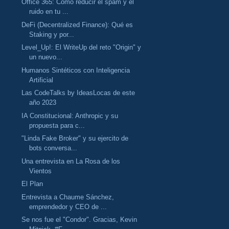
Office 365: Cómo reducir el spam y el
ruido en tu ...
DeFi (Decentralized Finance): Qué es
Staking y por...
Level_Up!: El WriteUp del reto "Origin" y
un nuevo...
Humanos Sintéticos con Inteligencia
Artificial
Las CodeTalks by IdeasLocas de este
año 2023
IA Constitucional: Anthropic y su
propuesta para c...
"Linda Fake Broker" y su ejercito de
bots conversa...
Una entrevista en La Rosa de los
Vientos
El Plan
Entrevista a Chaume Sánchez,
emprendedor y CEO de ...
Se nos fue el "Condor". Gracias, Kevin