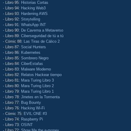
- Libro 95:
Historias Cortas
- Libro 94:
Hacking Web3
- Libro 93:
Hardening AWS
- Libro 92:
Storytelling
- Libro 91:
WhatsApp INT
- Libro 90:
De Caverna a Metaverso
- Libro 89:
Ciberseguridad de tú a tú
- Cómic 88:
Las Tiras de Cálico 2
- Libro 87:
Social Hunters
- Libro 86:
Kubernetes
- Libro 85:
Sombrero Negro
- Libro 84:
CiberEstafas
- Libro 83:
Malware Moderno
- Libro 82:
Relatos Hackear tiempo
- Libro 81:
Mara Turing Libro 3
- Libro 80:
Mara Turing Libro 2
- Libro 79:
Mara Turing Libro 1
- Libro 78:
Jinetes en la Tormenta
- Libro 77:
Bug Bounty
- Libro 76:
Hacking Wi-Fi
- Cómic 75:
EVIL:ONE #3
- Libro 74:
Raspberry Pi
- Libro 73:
OSINT
- Libro 72:
Show Me the e-money