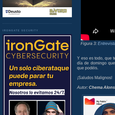
IRONGATE SECURITY
Figura 3:
Entrevis
Y eso es todo, que t
día de domingo que 
que podéis.
¡Saludos Malignos!
Autor:
Chema Alon