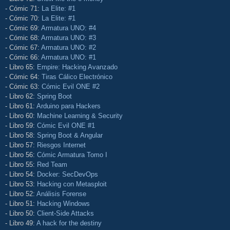
- Cómic 71:
La Elite: #1
- Cómic 70:
La Elite: #1
- Cómic 69:
Armatura UNO: #4
- Cómic 68:
Armatura UNO: #3
- Cómic 67:
Armatura UNO: #2
- Cómic 66:
Armatura UNO: #1
- Libro 65:
Empire: Hacking Avanzado
- Cómic 64:
Tiras Cálico Electrónico
- Cómic 63:
Cómic Evil ONE #2
- Libro 62:
Spring Boot
- Libro 61:
Arduino para Hackers
- Libro 60:
Machine Learning & Security
- Libro 59:
Cómic Evil ONE #1
- Libro 58:
Spring Boot & Angular
- Libro 57:
Riesgos Internet
- Libro 56:
Cómic Armatura Tomo I
- Libro 55:
Red Team
- Libro 54:
Docker: SecDevOps
- Libro 53:
Hacking con Metasploit
- Libro 52:
Análisis Forense
- Libro 51:
Hacking Windows
- Libro 50:
Client-Side Attacks
- Libro 49:
A hack for the destiny