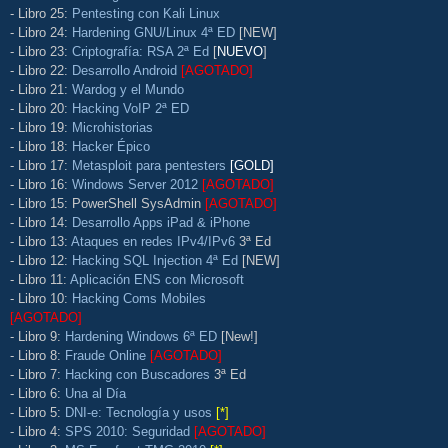
- Libro 25:
Pentesting con Kali Linux
- Libro 24:
Hardening GNU/Linux 4ª ED
[NEW]
- Libro 23:
Criptografía: RSA 2ª Ed
[
NUEVO
]
- Libro 22:
Desarrollo Android
[AGOTADO]
- Libro 21:
Wardog y el Mundo
- Libro 20:
Hacking VoIP 2ª ED
- Libro 19:
Microhistorias
- Libro 18:
Hacker Épico
- Libro 17:
Metasploit para pentesters
[GOLD]
- Libro 16:
Windows Server 2012
[AGOTADO]
- Libro 15: PowerShell SysAdmin
[AGOTADO]
- Libro 14:
Desarrollo Apps iPad & iPhone
- Libro 13:
Ataques en redes IPv4/IPv6
3ª Ed
- Libro 12:
Hacking SQL Injection 4ª Ed
[NEW]
- Libro 11:
Aplicación ENS con Microsoft
- Libro 10:
Hacking Coms Mobiles
[AGOTADO]
- Libro 9:
Hardening Windows 6ª ED
[New!]
- Libro 8:
Fraude Online
[AGOTADO]
- Libro 7:
Hacking con Buscadores
3ª Ed
- Libro 6:
Una al Día
- Libro 5:
DNI-e: Tecnología y usos
[*]
- Libro 4:
SPS 2010: Seguridad
[AGOTADO]