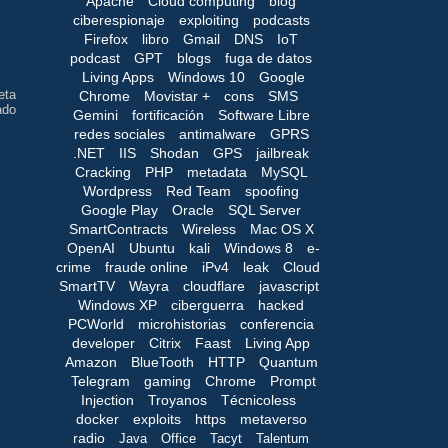
Apache
Cloud computing
blog
ciberespionaje
exploiting
podcasts
Firefox
libro
Gmail
DNS
IoT
podcast
GPT
blogs
fuga de datos
Living Apps
Windows 10
Google
eta
Chrome
Movistar +
cons
SMS
ado
Gemini
fortificación
Software Libre
redes sociales
antimalware
GPRS
.NET
IIS
Shodan
GPS
jailbreak
Cracking
PHP
metadata
MySQL
Wordpress
Red Team
spoofing
Google Play
Oracle
SQL Server
SmartContracts
Wireless
Mac OS X
OpenAI
Ubuntu
kali
Windows 8
e-
crime
fraude online
iPv4
leak
Cloud
SmartTV
Wayra
cloudflare
javascript
Windows XP
ciberguerra
hacked
PCWorld
microhistorias
conferencia
developer
Citrix
Faast
Living App
Amazon
BlueTooth
HTTP
Quantum
Telegram
gaming
Chrome
Prompt
Injection
Troyanos
Técnicoless
docker
exploits
https
metaverso
radio
Java
Office
Tacyt
Talentum