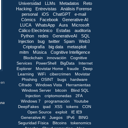
Universidad
LLMs
Metadatos
Reto
Hacking
Entrevistas
Análisis Forense
personal
iOS
ChatGPT
e-mail
Cómics
Facebook
Generative-AI
LUCA
WhatsApp
Aura
Microsoft
Cálico Electrónico
Estafas
auditoría
Python
redes
GenerativeAI
SQL
Injection
bug
twitter
Spam
Web3
Criptografía
big data
metasploit
mitm
Música
Cognitive Intelligence
Blockchain
innovación
Cognitive
Services
PowerShell
BigData
Internet
Explorer
Movistar Home
fraude
Deep
Learning
WiFi
cibercrimen
Movistar
Phishing
OSINT
bugs
hardware
 en
Cifrado
Windows Vista
Herramientas
Windows Server
bitcoin
Blind SQL
Injection
criptomonedas
2FA
Windows 7
programación
Youtube
ana
DeepFakes
ipad
XSS
tokens
CON
Open Source
exploit
IE IE9
Generative AI
Juegos
IPv6
BING
Seguridad Física
Bitcoins
tokenomics