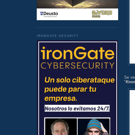
IRONGATE SECURITY
Se ver
"
Know