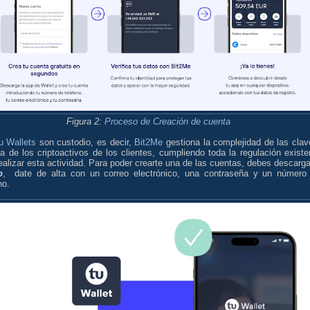
Figura 2:
Proceso de Creación de cuenta
u Wallets
son custodio, es decir,
Bit2Me
gestiona la complejidad de las clav
a de los criptoactivos de los clientes, cumpliendo toda la regulación existe
ealizar esta actividad. Para poder crearte una de las cuentas, debes descarga
p
, date de alta con un correo electrónico, una contraseña y un número
no.