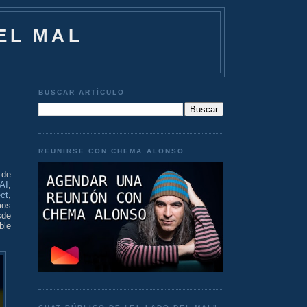
EL MAL
BUSCAR ARTÍCULO
REUNIRSE CON CHEMA ALONSO
 de
fAI
,
ct
,
mos
sde
ble