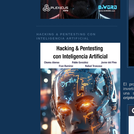
HACKING & PENTESTING CON
INTELIGENCIA ARTIFICIAL
El pr
inver
una s
cript