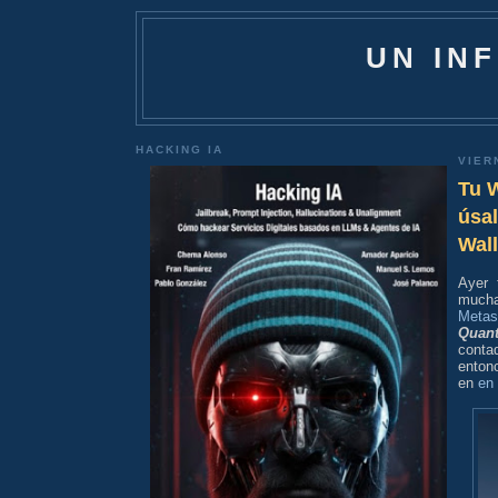
UN IN
HACKING IA
VIER
Tu W
úsal
Wall
Ayer 
much
Metas
Quan
conta
enton
en
en