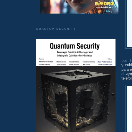
QUANTUM SECURITY
Los
T
y cuid
para r
el
ap
teléfo