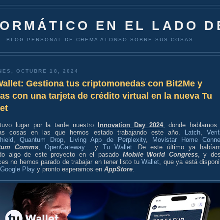
FORMÁTICO EN EL LADO D
BLOG PERSONAL DE CHEMA ALONSO SOBRE SUS COSAS.
NES, OCTUBRE 18, 2024
allet: Gestiona tus criptomonedas con Bit2Me y
as con una tarjeta de crédito virtual en la nueva Tu
et
tuvo lugar por la tarde nuestro
Innovation Day 2024
, donde hablamos
as cosas en las que hemos estado trabajando este año.
Latch
,
Veri
hield
,
Quantum Drop
,
Living App de Perplexity
,
Movistar Home Conne
tum Comms
,
OpenGateway
... y
Tu Wallet
. De este último ya había
do algo de este proyecto en el pasado
Mobile World Congress
, y de
ces no hemos parado de trabajar en tener listo tu
Wallet
, que ya está disponi
 Google Play
y pronto esperamos en
AppStore
.