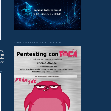
LIBRO PENTESTING CON FOCA
es,
nte
rte
 de