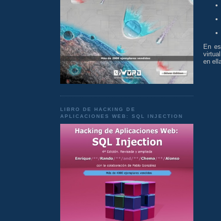
En es
virtua
en ell
LIBRO DE HACKING DE
APLICACIONES WEB: SQL INJECTION