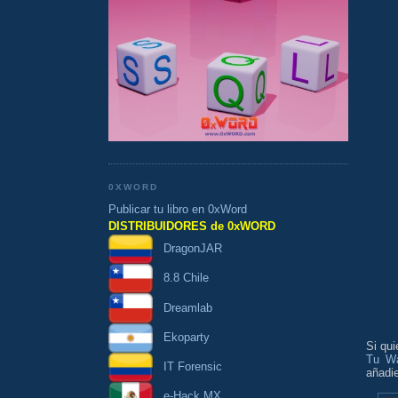
0XWORD
Publicar tu libro en 0xWord
DISTRIBUIDORES de 0xWORD
DragonJAR
8.8 Chile
Dreamlab
Ekoparty
Si qu
Tu Wa
IT Forensic
añadie
e-Hack MX