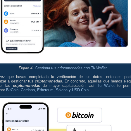
Figura 4:
Gestiona tus criptomonedas con Tu Wallet
ez que hayas completado la verificación de tus datos, entonces pod
zar a gestionar tus
criptomonedas
. En concreto, aquellas que hemos eleg
ser las
criptomonedas
de mayor capitalización, así
Tu Wallet
te perm
onar
BitCoin, Cardano, Ethereum, Solana y USD Coin
.