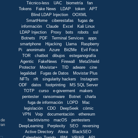
Técnico-less
UAC
biometría
fan
Tokens
Fake News
LDAP
token
APT
Blind LDAP Injection
OOXML
SmartHome
ciberestafas
fugas de
información
Claude
Excel
Kali Linux
LDAP Injection
Proxy
bots
robots
ssl
Botnets
PDF
Terminal Services
apps
smartphone
Hijacking
Llama
Raspberry
Pi
anonimato
Azure
Bit2Me
Evil Foca
TOR
chatbot
dibujos
esteganografía
Agentic
FakeNews
Firewall
MetaShield
Protector
Movistar+
TID
adware
cine
legalidad
Fugas de Datos
Movistar Plus
NFTs
nft
singularity hackers
Instagram
ODF
datos
footprinting
MS SQL Server
TOTP
curso
e-goverment
makers
pentester
ransomware
Botnet
charla
fuga de información
LOPD
Mac
legislación
CDO
DeepSeek
cómic
VPN
Voip
documentación
ethereum
hacktivismo
macOS
pentesters
 de
van
DeepLearning
Perplexity
SEO
reversing
Active Directory
Alexa
BlackSEO
Calendario_Torrido
IBM
VR/AR
API