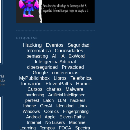
ETIQUETAS
Hacking
Eventos
Seguridad
Informática
Curiosidades
pentesting
AI
IA
0xWord
Inteligencia Artificial
ciberseguridad
Privacidad
Google
conferencias
rás
MyPublicInbox
Libros
Telefónica
ido
formación
ElevenPaths
Humor
ite
Cursos
charlas
Malware
hardening
Artificial Intelligence
pentest
Latch
LLM
hackers
Iphone
GenAI
Identidad
Linux
Windows
Comics
Fingerprinting
Android
Apple
Eleven Paths
Internet
No Lusers
Machine
Learning
Tempos
FOCA
Spectra