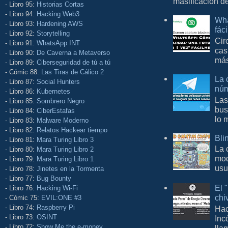
masificación d
- Libro 95:
Historias Cortas
- Libro 94:
Hacking Web3
Wha
- Libro 93:
Hardening AWS
fác
- Libro 92:
Storytelling
Cir
- Libro 91:
WhatsApp INT
cas
- Libro 90:
De Caverna a Metaverso
más
- Libro 89:
Ciberseguridad de tú a tú
- Cómic 88:
Las Tiras de Cálico 2
La 
- Libro 87:
Social Hunters
núm
- Libro 86:
Kubernetes
Las
- Libro 85:
Sombrero Negro
bus
- Libro 84:
CiberEstafas
lo 
- Libro 83:
Malware Moderno
- Libro 82:
Relatos Hackear tiempo
Bli
- Libro 81:
Mara Turing Libro 3
La 
- Libro 80:
Mara Turing Libro 2
mod
- Libro 79:
Mara Turing Libro 1
usu
- Libro 78:
Jinetes en la Tormenta
- Libro 77:
Bug Bounty
El 
- Libro 76:
Hacking Wi-Fi
chi
- Cómic 75:
EVIL:ONE #3
- Libro 74:
Raspberry Pi
Hac
- Libro 73:
OSINT
Inc
- Libro 72:
Show Me the e-money
lla