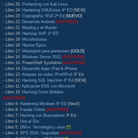
- Libro 25:
Pentesting con Kali Linux
- Libro 24:
Hardening GNU/Linux 4ª ED
[NEW]
- Libro 23:
Criptografía: RSA 2ª Ed
[
NUEVO
]
- Libro 22:
Desarrollo Android
[AGOTADO]
- Libro 21:
Wardog y el Mundo
- Libro 20:
Hacking VoIP 2ª ED
- Libro 19:
Microhistorias
- Libro 18:
Hacker Épico
- Libro 17:
Metasploit para pentesters
[GOLD]
- Libro 16:
Windows Server 2012
[AGOTADO]
- Libro 15: PowerShell SysAdmin
[AGOTADO]
- Libro 14:
Desarrollo Apps iPad & iPhone
- Libro 13:
Ataques en redes IPv4/IPv6
3ª Ed
- Libro 12:
Hacking SQL Injection 4ª Ed
[NEW]
- Libro 11:
Aplicación ENS con Microsoft
- Libro 10:
Hacking Coms Mobiles
[AGOTADO]
- Libro 9:
Hardening Windows 6ª ED
[New!]
- Libro 8:
Fraude Online
[AGOTADO]
- Libro 7:
Hacking con Buscadores
3ª Ed
- Libro 6:
Una al Día
- Libro 5:
DNI-e: Tecnología y usos
[*]
- Libro 4:
SPS 2010: Seguridad
[AGOTADO]