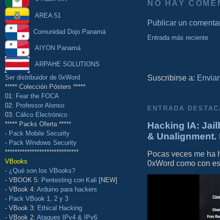
NO HAY COME
AREA 51
Publicar un comenta
Comunidad Dojo Panamá
Entrada más reciente
AIYON Panamá
ARPAHE SOLUTIONS
Suscribirse a:
Enviar
Ser distribuidor de 0xWord
***** Colección Pósters *****
01:
Fear the FOCA
02:
Professor Alonso
ENTRADA DESTAC
03:
Cálico Electrónico
Hacking IA: Jail
***** Packs Oferta *****
-
Pack Mobile Security
& Unalignment. 
-
Pack Windows Security
******************************
Pocas veces me ha he
VBooks
0xWord como con este 
-
¿Qué son los VBooks?
- VBOOK 5:
Pentesting con Kali
[NEW]
- VBook 4:
Arduino para hackers
-
Pack VBook 1, 2 y 3
- VBook 3:
Ethical Hacking
- VBook 2:
Ataques IPv4 & IPv6