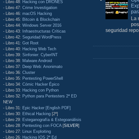
- Libro 48:
Hacking con DRONES
Exp
- Libro 47:
Crime Investigation
par
- Libro 46:
macOS Hacking
La 
- Libro 45:
Bitcoin & Blockchain
pos
- Libro 44:
Windows Server 2016
seguridad repo
- Libro 43:
Infraestructuras Críticas
- Libro 42:
Seguridad WordPress
- Libro 41:
Got Root
- Libro 40:
Hacking Web Tech
- Libro 39:
Sinfonier: CyberINT
- Libro 38:
Malware Android
- Libro 37:
Deep Web: Anonimato
- Libro 36:
Cluster
- Libro 35:
Pentesting PowerShell
- Libro 34:
Cómic Hacker Épico
- Libro 33:
Hacking con Python
- Libro 32:
Python para Pentesters 2ª ED
NEW
- Libro 31:
Epic Hacker [English PDF]
- Libro 30:
Ethical Hacking
[2ª]
- Libro 29:
Esteganografía & Estegoanálisis
- Libro 28:
Pentesting con FOCA
[
SILVER
]
- Libro 27:
Linux Exploiting
- Libro 26:
Hacking IOS 2ª Ed