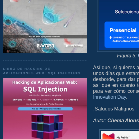
Figura 5:
Así que, si quieres a
LIBRO DE HACKING DE
unos días que estam
APLICACIONES WEB: SQL INJECTION
desborde, para dar pr
así que en cuanto 
para ver cómo cons
Innovation Day
.
¡Saludos Malignos!
Autor:
Chema Alon