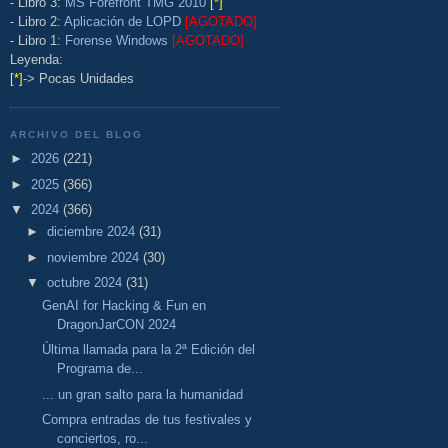
- Libro 3:
MS Forefront TMG 2010
[*]
- Libro 2:
Aplicación de LOPD
[AGOTADO]
- Libro 1:
Forense Windows
[AGOTADO]
Leyenda:
[*]
-> Pocas Unidades
ARCHIVO DEL BLOG
►
2026
(221)
►
2025
(366)
▼
2024
(366)
►
diciembre 2024
(31)
►
noviembre 2024
(30)
▼
octubre 2024
(31)
GenAI for Hacking & Fun en
DragonJarCON 2024
Última llamada para la 2ª Edición del
Programa de...
... un gran salto para la humanidad
Compra entradas de tus festivales y
conciertos, ro...