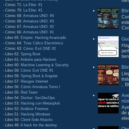
- Cómic 71:
La Elite: #1
- Cómic 70:
La Elite: #1
Bli
- Cómic 69:
Armatura UNO: #4
Con
- Cómic 68:
Armatura UNO: #3
est
- Cómic 67:
Armatura UNO: #2
Com
- Cómic 66:
Armatura UNO: #1
- Libro 65:
Empire: Hacking Avanzado
Goo
- Cómic 64:
Tiras Cálico Electrónico
Hay
- Cómic 63:
Cómic Evil ONE #2
per
- Libro 62:
Spring Boot
tie
- Libro 61:
Arduino para Hackers
- Libro 60:
Machine Learning & Security
Bli
- Libro 59:
Cómic Evil ONE #1
Lle
- Libro 58:
Spring Boot & Angular
tra
- Libro 57:
Riesgos Internet
, B
- Libro 56:
Cómic Armatura Tomo I
- Libro 55:
Red Team
Ave
- Libro 54:
Docker: SecDevOps
núm
- Libro 53:
Hacking con Metasploit
Aye
- Libro 52:
Análisis Forense
de 
- Libro 51:
Hacking Windows
ele
- Libro 50:
Client-Side Attacks
- Libro 49:
A hack for the destiny
Ope