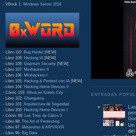
- VBook 1:
Windows Server 2016
- Libro 110:
Bug Hunter
[NEW]
- Libro 109:
Hacking IA
[NEW]
- Libro 108:
Quantum Security
[NEW]
- Libro 107:
Minihackers II
- Libro 106:
Minihackers I
- Libro 105:
Hacking & Pentest con IA
[NEW]
- Libro 104:
Hacking Home Devices II
- Cómic 103:
Olivia en Golem City
ENTRADAS POPU
- Libro 102:
Ciberguerra
- Libro 101:
Arquitectura de Seguridad
Las
- Libro 100:
Hacking Home Devices I
per
- Cómic 99:
Las Tiras de Cálico 3
Goo
- Libro 98:
The Art of Pentesting
Un 
- Libro 97:
Metaverso & AR/VR/XR
del
- Libro 96:
Big Data