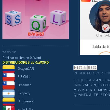
0XWORD
Publicar tu libro en 0xWord
DISTRIBUIDORES de 0xWORD
DragonJAR
PUBLICADO POR C
8.8 Chile
ETIQUETAS:
ANTIF
Dreamlab
INNOVACIÓN
,
LATCH
MOVISTAR +
,
MOVIS
Ekoparty
QUANTUM
,
TELEFÓN
IT Forensic
e-Hack MX