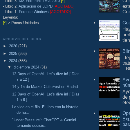
Con
- Libro 3:
MS Forefront TMG 2010
[*]
est
- Libro 2:
Aplicación de LOPD
[AGOTADO]
Com
- Libro 1:
Forense Windows
[AGOTADO]
Leyenda:
Goo
[*]
-> Pocas Unidades
Hay
per
ARCHIVO DEL BLOG
tie
►
2026
(221)
Bli
►
2025
(366)
Lle
▼
2024
(366)
tra
▼
diciembre 2024
(31)
, B
12 Days of OpenAI: Let’s dive in! [ Días
Ave
7 a 12 ]
núm
14 y 15 de Marzo: CultuFest en Madrid
Aye
12 Days of OpenAI: Let’s dive in! [ Días
de 
1 a 6 ]
ele
La vida en el filo. El libro con la historia
de ha...
Ope
Exp
"Under Pressure": ChatGPT & Gemini
par
tomando decisio...