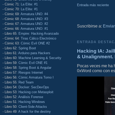
- Cómic 71:
La Elite: #1
Entrada más reciente
- Cómic 70:
La Elite: #1
- Cómic 69:
Armatura UNO: #4
- Cómic 68:
Armatura UNO: #3
- Cómic 67:
Armatura UNO: #2
Suscribirse a:
Enviar
- Cómic 66:
Armatura UNO: #1
- Libro 65:
Empire: Hacking Avanzado
- Cómic 64:
Tiras Cálico Electrónico
ENTRADA DESTAC
- Cómic 63:
Cómic Evil ONE #2
- Libro 62:
Spring Boot
Hacking IA: Jail
- Libro 61:
Arduino para Hackers
& Unalignment. 
- Libro 60:
Machine Learning & Security
- Libro 59:
Cómic Evil ONE #1
Pocas veces me ha he
- Libro 58:
Spring Boot & Angular
0xWord como con este 
- Libro 57:
Riesgos Internet
- Libro 56:
Cómic Armatura Tomo I
- Libro 55:
Red Team
- Libro 54:
Docker: SecDevOps
- Libro 53:
Hacking con Metasploit
- Libro 52:
Análisis Forense
- Libro 51:
Hacking Windows
- Libro 50:
Client-Side Attacks
- Libro 49:
A hack for the destiny