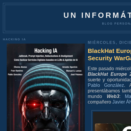
UN INFORMÁT
BLOG PERSON
HACKING IA
MIÉRCOLES, DICI
BlackHat Euro
Security WarG
Este pasado miércole
BlackHat Europe 
suerte y oportunida
Pablo González
. 
presentábamos tamb
mundo
Web3
:
Ma
compañero
Javier Á