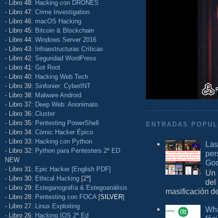
- Libro 48:
Hacking con DRONES
- Libro 47:
Crime Investigation
- Libro 46:
macOS Hacking
- Libro 45:
Bitcoin & Blockchain
- Libro 44:
Windows Server 2016
- Libro 43:
Infraestructuras Críticas
- Libro 42:
Seguridad WordPress
- Libro 41:
Got Root
- Libro 40:
Hacking Web Tech
- Libro 39:
Sinfonier: CyberINT
- Libro 38:
Malware Android
- Libro 37:
Deep Web: Anonimato
- Libro 36:
Cluster
- Libro 35:
Pentesting PowerShell
ENTRADAS POPU
- Libro 34:
Cómic Hacker Épico
- Libro 33:
Hacking con Python
Las
- Libro 32:
Python para Pentesters 2ª ED
per
NEW
Goo
- Libro 31:
Epic Hacker [English PDF]
Un 
- Libro 30:
Ethical Hacking
[2ª]
del
- Libro 29:
Esteganografía & Estegoanálisis
masificación d
- Libro 28:
Pentesting con FOCA
[
SILVER
]
- Libro 27:
Linux Exploiting
Wha
- Libro 26:
Hacking IOS 2ª Ed