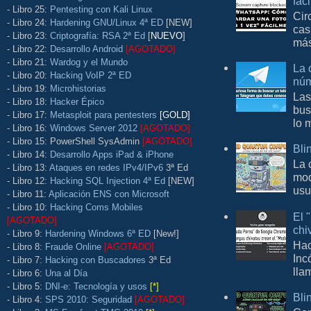
fác
- Libro 25:
Pentesting con Kali Linux
Cir
- Libro 24:
Hardening GNU/Linux 4ª ED
[NEW]
cas
- Libro 23:
Criptografía: RSA 2ª Ed
[
NUEVO
]
más
- Libro 22:
Desarrollo Android
[AGOTADO]
- Libro 21:
Wardog y el Mundo
La 
- Libro 20:
Hacking VoIP 2ª ED
núm
- Libro 19:
Microhistorias
Las
- Libro 18:
Hacker Épico
bus
- Libro 17:
Metasploit para pentesters
[GOLD]
lo 
- Libro 16:
Windows Server 2012
[AGOTADO]
- Libro 15: PowerShell SysAdmin
[AGOTADO]
Bli
- Libro 14:
Desarrollo Apps iPad & iPhone
La 
- Libro 13:
Ataques en redes IPv4/IPv6
3ª Ed
mod
- Libro 12:
Hacking SQL Injection 4ª Ed
[NEW]
usu
- Libro 11:
Aplicación ENS con Microsoft
- Libro 10:
Hacking Coms Mobiles
El 
[AGOTADO]
chi
- Libro 9:
Hardening Windows 6ª ED
[New!]
Hac
- Libro 8:
Fraude Online
[AGOTADO]
Inc
- Libro 7:
Hacking con Buscadores
3ª Ed
lla
- Libro 6:
Una al Día
- Libro 5:
DNI-e: Tecnología y usos
[*]
Bli
- Libro 4:
SPS 2010: Seguridad
[AGOTADO]