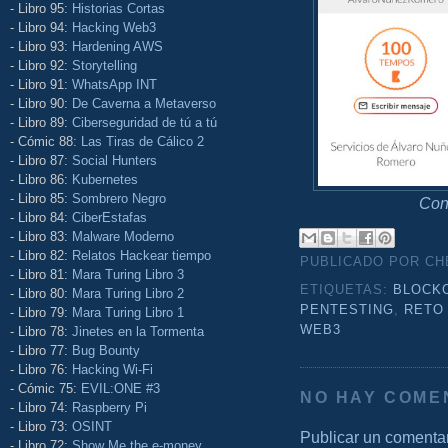
- Libro 95:
Historias Cortas
- Libro 94:
Hacking Web3
- Libro 93:
Hardening AWS
- Libro 92:
Storytelling
- Libro 91:
WhatsApp INT
- Libro 90:
De Caverna a Metaverso
- Libro 89:
Ciberseguridad de tú a tú
- Cómic 88:
Las Tiras de Cálico 2
- Libro 87:
Social Hunters
- Libro 86:
Kubernetes
- Libro 85:
Sombrero Negro
Con
- Libro 84:
CiberEstafas
- Libro 83:
Malware Moderno
- Libro 82:
Relatos Hackear tiempo
PUBLICADO POR C
- Libro 81:
Mara Turing Libro 3
ETIQUETAS:
BLOCK
- Libro 80:
Mara Turing Libro 2
PENTESTING
,
RETO
- Libro 79:
Mara Turing Libro 1
WEB3
- Libro 78:
Jinetes en la Tormenta
- Libro 77:
Bug Bounty
- Libro 76:
Hacking Wi-Fi
- Cómic 75:
EVIL:ONE #3
NO HAY COME
- Libro 74:
Raspberry Pi
- Libro 73:
OSINT
Publicar un comenta
- Libro 72:
Show Me the e-money