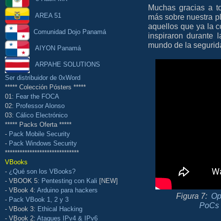
Muchas gracias a t
AREA 51
más sobre nuestra pl
aquellos que ya la c
Comunidad Dojo Panamá
inspiraron durante 
mundo de la seguri
AIYON Panamá
ARPAHE SOLUTIONS
Ser distribuidor de 0xWord
***** Colección Pósters *****
01:
Fear the FOCA
02:
Professor Alonso
03:
Cálico Electrónico
***** Packs Oferta *****
-
Pack Mobile Security
-
Pack Windows Security
******************************
VBooks
-
¿Qué son los VBooks?
- VBOOK 5:
Pentesting con Kali
[NEW]
- VBook 4:
Arduino para hackers
Figura 7:
Op
-
Pack VBook 1, 2 y 3
PoCs &
- VBook 3:
Ethical Hacking
- VBook 2:
Ataques IPv4 & IPv6