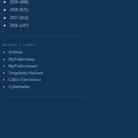
►
2009
(406)
►
2008
(521)
►
2007
(412)
►
2006
(147)
BLOGS Y LINKS
0xWord
MyPublicInbox
MyPublicimpact
Singularity-Hackers
Cálico Electrónico
Cyberhades