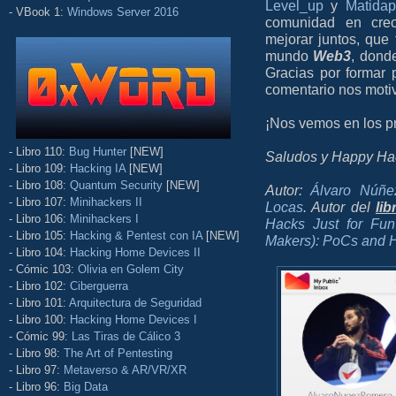
Level_up
y
Matida
- VBook 1:
Windows Server 2016
comunidad en crec
mejorar juntos, que
mundo
Web3
, dond
Gracias por formar p
comentario nos moti
¡Nos vemos en los pr
- Libro 110:
Bug Hunter
[NEW]
Saludos y Happy Ha
- Libro 109:
Hacking IA
[NEW]
- Libro 108:
Quantum Security
[NEW]
Autor:
Álvaro Núñe
- Libro 107:
Minihackers II
Locas
. Autor del
lib
- Libro 106:
Minihackers I
Hacks Just for Fun
- Libro 105:
Hacking & Pentest con IA
[NEW]
Makers): PoCs and H
- Libro 104:
Hacking Home Devices II
- Cómic 103:
Olivia en Golem City
- Libro 102:
Ciberguerra
- Libro 101:
Arquitectura de Seguridad
- Libro 100:
Hacking Home Devices I
- Cómic 99:
Las Tiras de Cálico 3
- Libro 98:
The Art of Pentesting
- Libro 97:
Metaverso & AR/VR/XR
- Libro 96:
Big Data