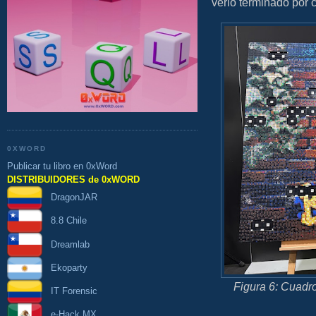
verlo terminado por 
0XWORD
Publicar tu libro en 0xWord
DISTRIBUIDORES de 0xWORD
DragonJAR
8.8 Chile
Dreamlab
Ekoparty
Figura 6: Cuadr
IT Forensic
e-Hack MX