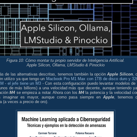
Figura 10: Cómo montar tu propio servidor de Inteligencia Artificial.
Apple Silicon, Ollama, LMStudio & Pinockio
s de las alternativas descritas, tenemos también la opción
Apple Silicon
, 
én utilizo ya que tengo un
Macbook Pro M1 Max con 1TB de disco duro y 3
AM
-
el jefe tiene un M3
- Con esta configuración puedo levantar modelos de
gunos de más billions) a una velocidad más que decente, aunque teniendo ya
ación
M4
se empieza a notar. Ahora con los
M4
la potencia y la velocidad c
s imaginar es mayor, aunque como pasa siempre en
Apple
, tenemos 
a (a veces a precio de oro).