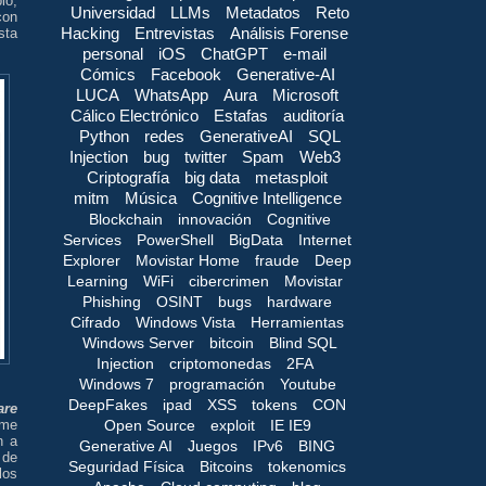
lo,
Universidad
LLMs
Metadatos
Reto
on
Hacking
Entrevistas
Análisis Forense
sta
personal
iOS
ChatGPT
e-mail
Cómics
Facebook
Generative-AI
LUCA
WhatsApp
Aura
Microsoft
Cálico Electrónico
Estafas
auditoría
Python
redes
GenerativeAI
SQL
Injection
bug
twitter
Spam
Web3
Criptografía
big data
metasploit
mitm
Música
Cognitive Intelligence
Blockchain
innovación
Cognitive
Services
PowerShell
BigData
Internet
Explorer
Movistar Home
fraude
Deep
Learning
WiFi
cibercrimen
Movistar
Phishing
OSINT
bugs
hardware
Cifrado
Windows Vista
Herramientas
Windows Server
bitcoin
Blind SQL
Injection
criptomonedas
2FA
Windows 7
programación
Youtube
DeepFakes
ipad
XSS
tokens
CON
are
Open Source
exploit
IE IE9
 me
n a
Generative AI
Juegos
IPv6
BING
 de
Seguridad Física
Bitcoins
tokenomics
los