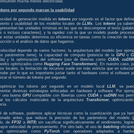
onsumen mucha menos electricidad.
okens por segundo marcan la usabilidad
locidad de generación medida en
tokens
por segundo es el factor que define
miento y usabilidad de los modelos locales de
LLMs
. Los
tokens
ya sabe
epresentan las unidades mínimas en las que se descompone el texto (palabr
as o incluso caracteres), y la rapidez con la que un modelo puede procesa
ar estas unidades determina su eficiencia en tareas como la creación de tex
ducción o el análisis de datos que hagamos.
velocidad depende de varios factores: la arquitectura del modelo (por ejemp
os parámetros tiene), la capacidad de cómputo (potencia de la
GPU
o
C
zada) y la optimización del software (uso de librerías como
CUDA
,
cuDN
works optimizados como
Hugging Face Transformers
). En nuestro caso, p
os locales, la limitación de recursos suele ser más estricta que en solucio
 nube por lo que es importante justar tanto el hardware como el software p
izar el número de tokens por segundo.
optimizar los tokens por segundo en un modelo local
LLM
, se pue
mentar diversas estrategias enfocadas en hardware y software. Por ejemp
zar una buena
GPU
compatible con librerías como
CUDA
y
cuDNN
nos perm
rar los cálculos matriciales de la arquitectura
Transformer
, optimizando
ncia.
el de software, podemos aplicar técnicas como la cuantización que ya he
onado antes, que reduce la precisión de los parámetros del modelo (
lo, de
FP32
a
INT8
) sin sacrificar significativamente el rendimiento, logra
ayor velocidad de procesamiento. Por otro lado, el uso de
batching
eficient
rías optimizadas como
PyTorch
con operadores adaptados a hardw