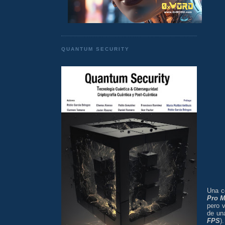
QUANTUM SECURITY
Una c
Pro 
pero v
de u
FPS
)