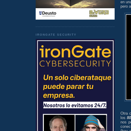
en una
pero 
IRONGATE SECURITY
Otra 
los
80
nos p
conec
(hay 