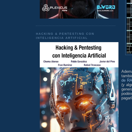
HACKING & PENTESTING CON
INTELIGENCIA ARTIFICIAL
Ademá
tambi
de R
(y al
gener
podéi
pagarl