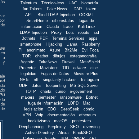
más
Talentum
Técnico-less
UAC
biometría
fan Tokens
Fake News
LDAP
token
APT
Blind LDAP Injection
OOXML
zar
por
SmartHome
ciberestafas
fugas de
 de
información
Claude
Excel
Kali Linux
LDAP Injection
Proxy
bots
robots
ssl
Botnets
PDF
Terminal Services
apps
smartphone
Hijacking
Llama
Raspberry
ws
Pi
anonimato
Azure
Bit2Me
Evil Foca
 en
TOR
chatbot
dibujos
esteganografía
s a
Agentic
FakeNews
Firewall
MetaShield
a
y
Protector
Movistar+
TID
adware
cine
legalidad
Fugas de Datos
Movistar Plus
aje
NFTs
nft
singularity hackers
Instagram
and
ODF
datos
footprinting
MS SQL Server
ndo
ado
TOTP
charla
curso
e-goverment
PU
makers
pentester
ransomware
Botnet
 la
fuga de información
LOPD
Mac
 de
 de
legislación
CDO
DeepSeek
cómic
VPN
Voip
documentación
ethereum
hacktivismo
macOS
pentesters
DeepLearning
Perplexity
SEO
reversing
Active Directory
Alexa
BlackSEO
Calendario_Torrido
IBM
VR/AR
API