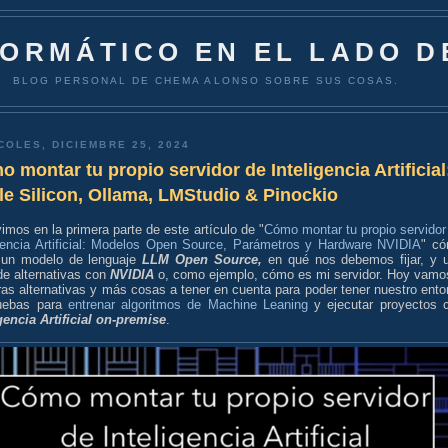
FORMÁTICO EN EL LADO D
BLOG PERSONAL DE CHEMA ALONSO SOBRE SUS COSAS.
COLES, DICIEMBRE 25, 2024
 montar tu propio servidor de Inteligencia Artificial
e Silicon, Ollama, LMStudio & Pinockio
imos en la primera parte de este artículo de "
Cómo montar tu propio servidor
igencia Artificial: Modelos Open Source, Parámetros y Hardware NVIDIA
" c
r un modelo de lenguaje
LLM Open Source,
en qué nos debemos fijar, y 
de alternativas con
NVIDIA
o, como ejemplo, cómo es mi servidor. Hoy vamo
ras alternativas y más cosas a tener en cuenta para poder tener nuestro ento
uebas para
entrenar algoritmos de Machine Leaning
y ejecutar proyectos 
gencia Artificial
on-premise
.