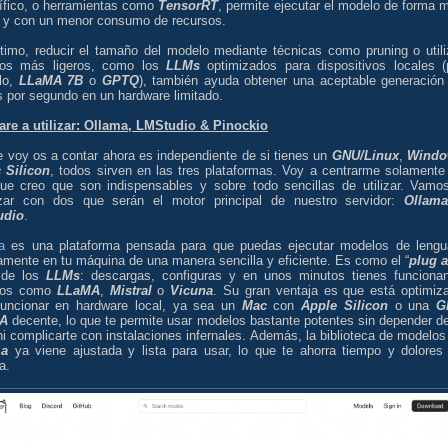
ífico, o herramientas como
TensorRT
, permite ejecutar el modelo de forma 
a y con un menor consumo de recursos.
ltimo, reducir el tamaño del modelo mediante técnicas como pruning o utili
os más ligeros, como los
LLMs
optimizados para dispositivos locales (
lo,
LLaMA 7B
o
GPTQ
), también ayuda obtener una aceptable generación
s por segundo en un hardware limitado.
are a utilizar: Ollama, LMStudio & Pinockio
e voy os a contar ahora es independiente de si tienes un
GNU/Linux
,
Windo
 Silicon
, todos sirven en las tres plataformas. Voy a centrarme solamente
que creo que son indispensables y sobre todo sencillas de utilizar. Vamo
ar con dos que serán el motor principal de nuestro servidor:
Ollam
udio
.
a
es una plataforma pensada para que puedas ejecutar modelos de lengu
amente en tu máquina de una manera sencilla y eficiente. Es como el “
plug 
 de los
LLMs
: descargas, configuras y en unos minutos tienes funciona
los como
LLaMA
,
Mistral
o
Vicuna
. Su gran ventaja es que está optimiz
funcionar en hardware local, ya sea un
Mac
con
Apple Silicon
o una
G
IA
decente, lo que te permite usar modelos bastante potentes sin depender de
i complicarte con instalaciones infernales. Además, la biblioteca de modelos
ma
ya viene ajustada y lista para usar, lo que te ahorra tiempo y dolores
a.