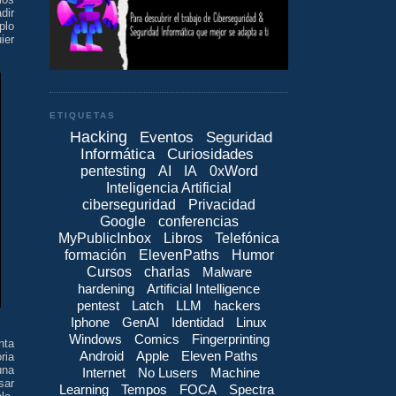
dir
plo
ier
ETIQUETAS
Hacking
Eventos
Seguridad
Informática
Curiosidades
pentesting
AI
IA
0xWord
Inteligencia Artificial
ciberseguridad
Privacidad
Google
conferencias
MyPublicInbox
Libros
Telefónica
formación
ElevenPaths
Humor
Cursos
charlas
Malware
hardening
Artificial Intelligence
pentest
Latch
LLM
hackers
Iphone
GenAI
Identidad
Linux
Windows
Comics
Fingerprinting
nta
Android
Apple
Eleven Paths
ria
una
Internet
No Lusers
Machine
sar
Learning
Tempos
FOCA
Spectra