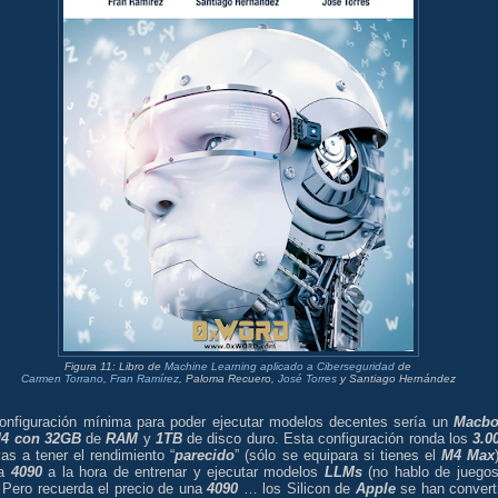
Figura 11: Libro de
Machine Learning aplicado a Ciberseguridad
de
Carmen Torrano
,
Fran Ramírez
, Paloma Recuero,
José Torres
y Santiago Hernández
onfiguración mínima para poder ejecutar modelos decentes sería un
Macbo
M4 con 32GB
de
RAM
y
1TB
de disco duro. Esta configuración ronda los
3.0
as a tener el rendimiento “
parecido
” (sólo se equipara si tienes el
M4 Max
na
4090
a la hora de entrenar y ejecutar modelos
LLMs
(no hablo de juegos
. Pero recuerda el precio de una
4090
… los Silicon de
Apple
se han convert