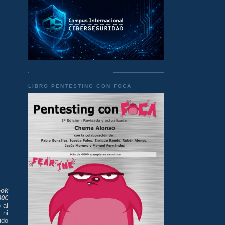
LIBRO PENTESTING CON FOCA
ok
00€
) al
 ni
ido