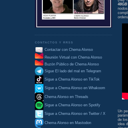
48GB
nodos
compl
orden
CONTACTOS Y RRSS
Contactar con Chema Alonso
Reunión Virtual con Chema Alonso
Buzón Público de Chema Alonso
Sigue El lado del mal en Telegram
Sigue a Chema Alonso en TikTok
Sigue a Chema Alonso en Whakoom
Chema Alonso en Threads
Sigue a Chema Alonso en Spotify
Un pe
Sigue a Chema Alonso en Twitter / X
parám
de lo
Chema Alonso en Mastodon
idea 