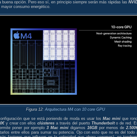
 buena opción. Pero eso sí, en principio siempre serán más rápidas las
NVI
a mayor consumo energético.
Figura 12:
Arquitectura M4 con 10 core GPU
configuración que se está poniendo de moda es usar los
Mac mini
que ron
0€
y crear con ellos
clústeres
a través del puerto
Thunderbolt
o de red. E
ermite poner por ejemplo
3 Mac mini
digamos
16GB
por menos de
2.500
tarlos entre ellos para sumar su potencia. Ojo con esto que no es del todo 
más factores que influyen en la velocidad que ahora veremos), no tendre