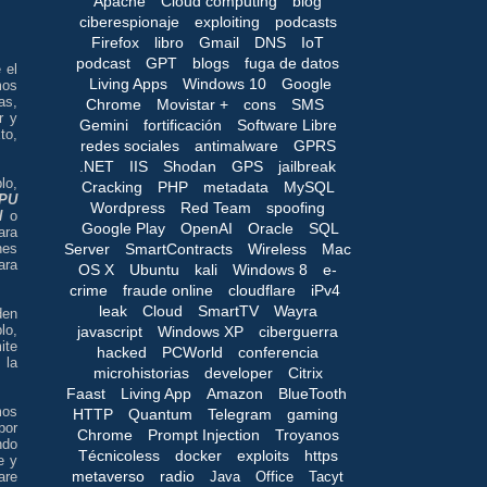
Apache
Cloud computing
blog
ciberespionaje
exploiting
podcasts
Firefox
libro
Gmail
DNS
IoT
podcast
GPT
blogs
fuga de datos
 el
Living Apps
Windows 10
Google
mos
as,
Chrome
Movistar +
cons
SMS
r y
Gemini
fortificación
Software Libre
to,
redes sociales
antimalware
GPRS
.NET
IIS
Shodan
GPS
jailbreak
lo,
Cracking
PHP
metadata
MySQL
PU
Wordpress
Red Team
spoofing
N
o
Google Play
OpenAI
Oracle
SQL
ara
Server
SmartContracts
Wireless
Mac
nes
ara
OS X
Ubuntu
kali
Windows 8
e-
crime
fraude online
cloudflare
iPv4
leak
Cloud
SmartTV
Wayra
den
lo,
javascript
Windows XP
ciberguerra
ite
hacked
PCWorld
conferencia
 la
microhistorias
developer
Citrix
Faast
Living App
Amazon
BlueTooth
mos
HTTP
Quantum
Telegram
gaming
por
Chrome
Prompt Injection
Troyanos
ndo
Técnicoless
docker
exploits
https
e y
metaverso
radio
Java
Office
Tacyt
are