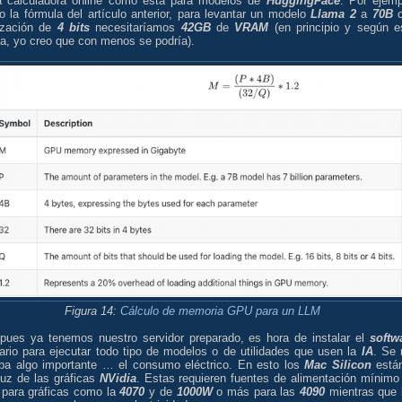
a calculadora online como esta para modelos de
HuggingFace
. Por ejemp
 la fórmula del artículo anterior, para levantar un modelo
Llama 2
a
70B
c
ización de
4 bits
necesitaríamos
42GB
de
VRAM
(en principio y según e
la, yo creo que con menos se podría).
Figura 14:
Cálculo de memoria GPU para un LLM
 pues ya tenemos nuestro servidor preparado, es hora de instalar el
softw
ario para ejecutar todo tipo de modelos o de utilidades que usen la
IA
. Se
aba algo importante … el consumo eléctrico. En esto los
Mac Silicon
está
luz de las gráficas
NVidia
. Estas requieren fuentes de alimentación mínimo
para gráficas como la
4070
y de
1000W
o más para las
4090
mientras que 