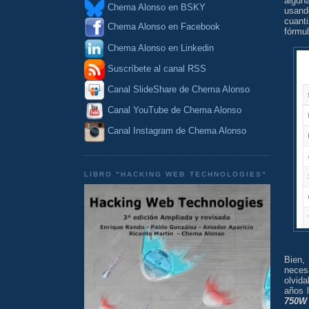
algun
Chema Alonso en BSKY
usando
cuant
Chema Alonso en Facebook
fórmu
Chema Alonso en Linkedin
Suscríbete al canal RSS
Canal SlideShare de Chema Alonso
Canal YouTube de Chema Alonso
Canal Instagram de Chema Alonso
LIBRO "HACKING WEB TECHNOLOGIES"
Bien,
neces
olvid
años 
750W