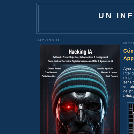
UN IN
HACKING IA
MIÉR
Cómo
Appl
Ayer v
Intel
elegi
serie 
ver ot
de pr
Inteli