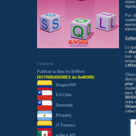
espec
rápid
Por ú
model
ejemp
token
Softw
Lo qu
o
Mac
tres 
empez
0XWORD
LMSt
Publicar tu libro en 0xWord
Ollam
DISTRIBUIDORES de 0xWORD
direct
play
”
DragonJAR
mode
para 
8.8 Chile
NVID
nube n
Dreamlab
Olla
cabez
Ekoparty
IT Forensic
e-Hack MX