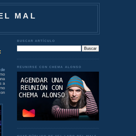
EL MAL
BUSCAR ARTÍCULO
:
REUNIRSE CON CHEMA ALONSO
 de
ómo
una
s a
rno
con