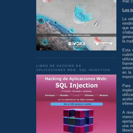
mac c
Los t
La ve
rendi
que r
sílab
gener
la tra
Esta 
cuánt
utili
frame
LIBRO DE HACKING DE
entorn
APLICACIONES WEB: SQL INJECTION
en la
maxim
Para 
imple
utili
acele
infere
A niv
menci
ejemp
una m
libre