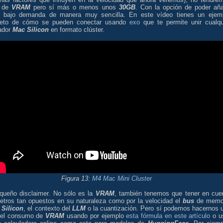
de
VRAM
pero sí más o menos unos
30GB
. Con la opción de poder aña
 bajo demanda de manera muy sencilla. En este vídeo tienes un ejem
eto de cómo se pueden conectar usando
exo
que te permite unir cualqu
ador
Mac Silicon
en formato clúster.
Figura 13:
M4 Mac Mini Cluster
queño disclaimer. No sólo es la
VRAM
, también tenemos que tener en cue
etros tan opuestos en su naturaleza como por la velocidad el
bus
de memo
s
Silicon
, el contexto del
LLM
o la cuantización. Pero sí podemos hacernos 
del consumo de
VRAM
usando por ejemplo
esta fórmula en este artículo
o u