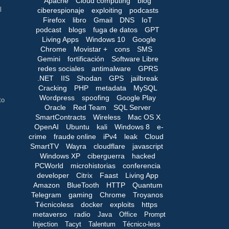
Apache
Cloud computing
blog
l
ciberespionaje
exploiting
podcasts
Firefox
libro
Gmail
DNS
IoT
podcast
blogs
fuga de datos
GPT
Living Apps
Windows 10
Google
Chrome
Movistar +
cons
SMS
Gemini
fortificación
Software Libre
redes sociales
antimalware
GPRS
.NET
IIS
Shodan
GPS
jailbreak
Cracking
PHP
metadata
MySQL
Wordpress
spoofing
Google Play
to
Oracle
Red Team
SQL Server
SmartContracts
Wireless
Mac OS X
OpenAI
Ubuntu
kali
Windows 8
e-
crime
fraude online
iPv4
leak
Cloud
SmartTV
Wayra
cloudflare
javascript
Windows XP
ciberguerra
hacked
PCWorld
microhistorias
conferencia
developer
Citrix
Faast
Living App
Amazon
BlueTooth
HTTP
Quantum
Telegram
gaming
Chrome
Troyanos
Técnicoless
docker
exploits
https
metaverso
radio
Java
Office
Prompt
Injection
Tacyt
Talentum
Técnico-less