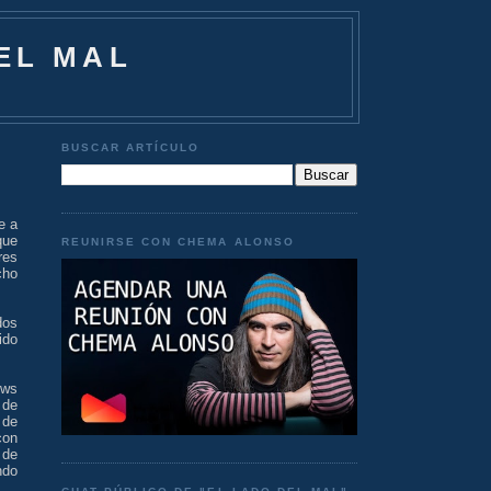
EL MAL
BUSCAR ARTÍCULO
e a
que
REUNIRSE CON CHEMA ALONSO
res
cho
dos
ido
ows
 de
 de
con
 de
ndo