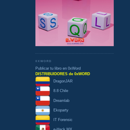
0XWORD
Publicar tu libro en 0xWord
DISTRIBUIDORES de 0xWORD
DragonJAR
8.8 Chile
Dreamlab
Ekoparty
IT Forensic
e-Hack MX