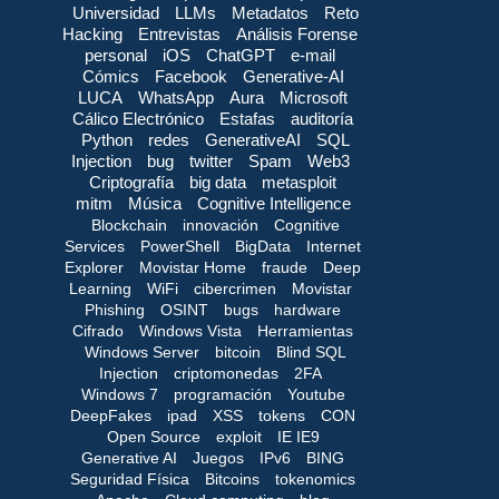
Universidad
LLMs
Metadatos
Reto
Hacking
Entrevistas
Análisis Forense
personal
iOS
ChatGPT
e-mail
Cómics
Facebook
Generative-AI
LUCA
WhatsApp
Aura
Microsoft
Cálico Electrónico
Estafas
auditoría
Python
redes
GenerativeAI
SQL
Injection
bug
twitter
Spam
Web3
Criptografía
big data
metasploit
mitm
Música
Cognitive Intelligence
Blockchain
innovación
Cognitive
Services
PowerShell
BigData
Internet
Explorer
Movistar Home
fraude
Deep
Learning
WiFi
cibercrimen
Movistar
Phishing
OSINT
bugs
hardware
Cifrado
Windows Vista
Herramientas
Windows Server
bitcoin
Blind SQL
Injection
criptomonedas
2FA
Windows 7
programación
Youtube
DeepFakes
ipad
XSS
tokens
CON
Open Source
exploit
IE IE9
Generative AI
Juegos
IPv6
BING
Seguridad Física
Bitcoins
tokenomics