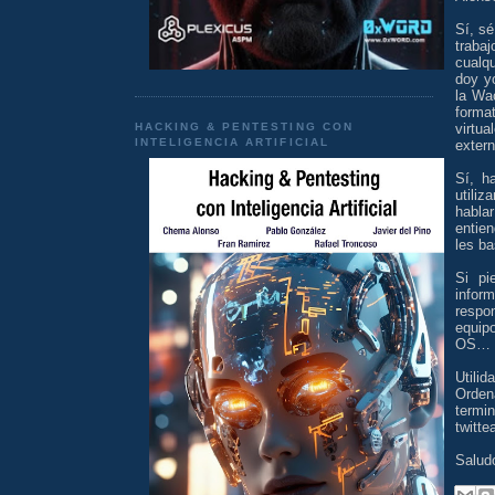
Sí, s
traba
cualq
doy yo
la Wa
forma
HACKING & PENTESTING CON
virtu
INTELIGENCIA ARTIFICIAL
extern
Sí, h
utili
hablar
entie
les b
Si pi
infor
respo
equip
OS… Y
Utili
Orden
termi
twitte
Salud