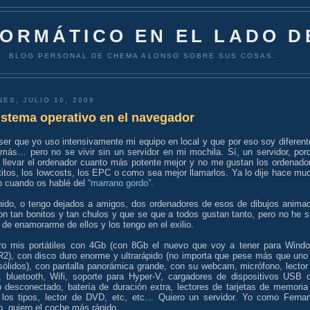
FORMÁTICO EN EL LADO D
BLOG PERSONAL DE CHEMA ALONSO SOBRE SUS COSAS.
NES, JULIO 10, 2009
istema operativo en el navegador
ser que yo uso intensivamente mi equipo en local y que por eso soy diferent
emás… pero no se vivir sin un servidor en mi mochila. Sí, un servidor, por
 llevar el ordenador cuanto más potente mejor y no me gustan los ordenado
titos, los lowcosts, los EPC o como sea mejor llamarlos. Ya lo dije hace mu
o cuando os hablé del
“marrano gordo”
.
nido, o tengo dejados a amigos, dos ordenadores de esos de dibujos anima
on tan bonitos y tan chulos y que se que a todos gustan tanto, pero no he s
de enamorarme de ellos y los tengo en el exilio.
ero mis portátiles con 4Gb (con 8Gb el nuevo que voy a tener para Wind
R2), con disco duro enorme y ultrarápido (no importa que pese más que uno
sólidos), con pantalla panorámica grande, con su webcam, micrófono, lector
a, bluetooth, Wifi, soporte para Hyper-V, cargadores de dispositivos USB 
o desconectado, batería de duración extra, lectores de tarjetas de memoria
 los tipos, lector de DVD, etc, etc… Quiero un servidor. Yo como Ferna
, quiero el coche más rápido.