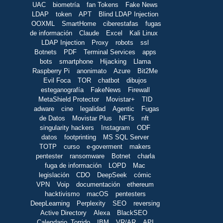
UAC
biometría
fan Tokens
Fake News
LDAP
token
APT
Blind LDAP Injection
OOXML
SmartHome
ciberestafas
fugas
de información
Claude
Excel
Kali Linux
LDAP Injection
Proxy
robots
ssl
Botnets
PDF
Terminal Services
apps
bots
smartphone
Hijacking
Llama
Raspberry Pi
anonimato
Azure
Bit2Me
Evil Foca
TOR
chatbot
dibujos
esteganografía
FakeNews
Firewall
MetaShield Protector
Movistar+
TID
adware
cine
legalidad
Agentic
Fugas
de Datos
Movistar Plus
NFTs
nft
singularity hackers
Instagram
ODF
datos
footprinting
MS SQL Server
TOTP
curso
e-goverment
makers
pentester
ransomware
Botnet
charla
fuga de información
LOPD
Mac
legislación
CDO
DeepSeek
cómic
VPN
Voip
documentación
ethereum
hacktivismo
macOS
pentesters
DeepLearning
Perplexity
SEO
reversing
Active Directory
Alexa
BlackSEO
Calendario_Torrido
IBM
VR/AR
API