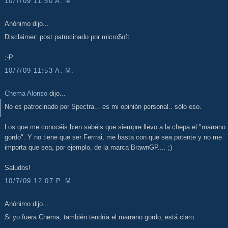
10/7/09 11:50 A. M.
Anónimo dijo...
Disclaimer: post patrocinado por micro$oft
:-P
10/7/09 11:53 A. M.
Chema Alonso
dijo...
No es patrocinado por Spectra... es mi opinión personal.. sólo eso.
Los que me conocéis bien sabéis que siempre llevo a la chepa el "marrano
gordo". Y no tiene que ser Ferrrai, me basta con que sea potente y no me
importa que sea, por ejemplo, de la marca BrawnGP.... ;)
Saludos!
10/7/09 12:07 P. M.
Anónimo dijo...
Si yo fuera Chema, también tendría el marrano gordo, está claro.