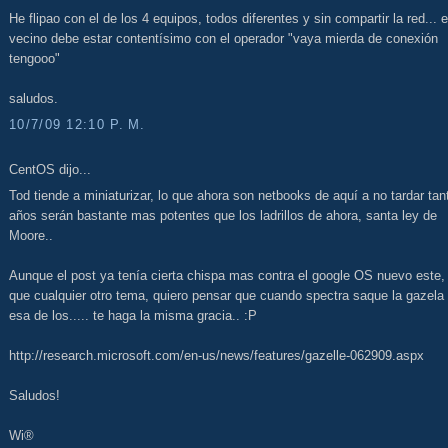
He flipao con el de los 4 equipos, todos diferentes y sin compartir la red... e
vecino debe estar contentísimo con el operador "vaya mierda de conexión
tengooo"
saludos.
10/7/09 12:10 P. M.
CentOS dijo...
Tod tiende a miniaturizar, lo que ahora son netbooks de aquí a no tardar tan
años serán bastante mas potentes que los ladrillos de ahora, santa ley de
Moore..
Aunque el post ya tenía cierta chispa mas contra el google OS nuevo este,
que cualquier otro tema, quiero pensar que cuando spectra saque la gazela
esa de los..... te haga la misma gracia.. :P
http://research.microsoft.com/en-us/news/features/gazelle-062909.aspx
Saludos!
Wi®