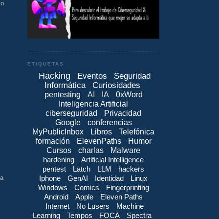
lo
ETIQUETAS
Hacking
Eventos
Seguridad
Informática
Curiosidades
pentesting
AI
IA
0xWord
Inteligencia Artificial
ciberseguridad
Privacidad
Google
conferencias
MyPublicInbox
Libros
Telefónica
formación
ElevenPaths
Humor
Cursos
charlas
Malware
hardening
Artificial Intelligence
pentest
Latch
LLM
hackers
Iphone
GenAI
Identidad
Linux
ra
Windows
Comics
Fingerprinting
Android
Apple
Eleven Paths
Internet
No Lusers
Machine
Learning
Tempos
FOCA
Spectra