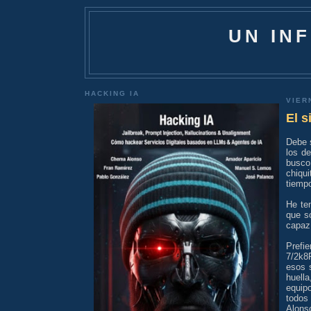
UN IN
HACKING IA
VIER
El s
Debe 
los d
busco
chiqui
tiemp
He te
que s
capaz 
Prefi
7/2k8
esos 
huell
equip
todos
Alonso