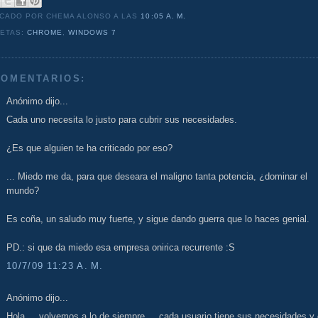
ICADO POR CHEMA ALONSO
A LAS
10:05 A. M.
UETAS:
CHROME
,
WINDOWS 7
COMENTARIOS:
Anónimo dijo...
Cada uno necesita lo justo para cubrir sus necesidades.
¿Es que alguien te ha criticado por eso?
... Miedo me da, para que deseara el maligno tanta potencia, ¿dominar el
mundo?
Es coña, un saludo muy fuerte, y sigue dando guerra que lo haces genial.
PD.: si que da miedo esa empresa onirica recurrente :S
10/7/09 11:23 A. M.
Anónimo dijo...
Hola ... volvemos a lo de siempre ... cada usuario tiene sus necesidades y