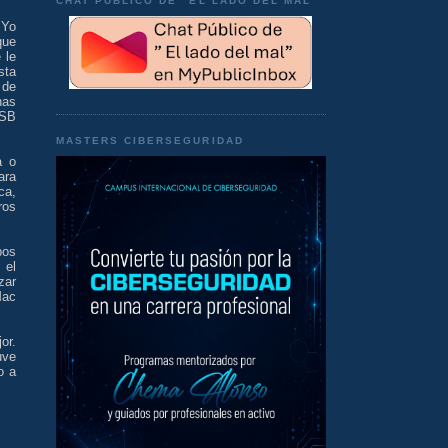
CHAT PÚBLICO DE "EL LADO DEL MAL"
 Yo
que
 le
sta
 de
nas
USB
MASTERS CIBERSEGURIDAD
a o
ara
ca,
ros
pos
 el
zar
Mac
or.
uve
o a