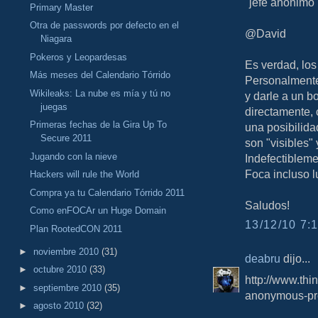
"jefe anónimo"
Primary Master
Otra de passwords por defecto en el
@David
Niagara
Pokeros y Leopardesas
Es verdad, los
Más meses del Calendario Tórrido
Personalmente 
Wikileaks: La nube es mía y tú no
y darle a un b
juegas
directamente, 
Primeras fechas de la Gira Up To
una posibilida
Secure 2011
son "visibles"
Jugando con la nieve
Indefectibleme
Foca incluso l
Hackers will rule the World
Compra ya tu Calendario Tórrido 2011
Saludos!
Como enFOCAr un Huge Domain
13/12/10 7:1
Plan RootedCON 2011
►
noviembre 2010
(31)
deabru
dijo...
►
octubre 2010
(33)
http://www.thi
►
septiembre 2010
(35)
anonymous-pre
►
agosto 2010
(32)