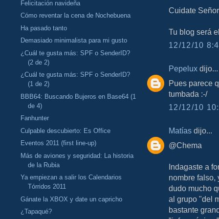
Felicitación navideña
Cuidate Señor
Cómo reventar la cena de Nochebuena
Ha pasado tanto
Tu blog será e
Demasiado minimalista para mi gusto
12/12/10 8:4
¿Cuál te gusta más: SPF o SenderID?
(2 de 2)
Pepelux
dijo...
¿Cuál te gusta más: SPF o SenderID?
Pues parece qu
(1 de 2)
tumbada :-/
BBB64: Buscando Bujeros en Base64 (1
de 4)
12/12/10 10:
Fanhunter
Matías
dijo...
Culpable descubierto: Es Office
Eventos 2011 (first line-up)
@Chema
Más de aviones y seguridad: La historia
de la Rubia
Indagaste a f
nombre falso, 
Ya empiezan a salir los Calendarios
Tórridos 2011
dudo mucho qu
al grupo "del 
Gánate la XBOX y date un capricho
bastante grand
¿Tapaqué?