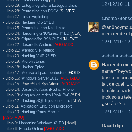
12/12/10 11:
- Libro 29:
Esteganografía & Estegoanálisis
- Libro 28:
Pentesting con FOCA
[
SILVER
]
- Libro 27:
Linux Exploiting
Chema Alons
- Libro 26:
Hacking IOS 2ª Ed
@an0noymous, 
- Libro 25:
Pentesting con Kali Linux
o enciende el p
- Libro 24:
Hardening GNU/Linux 4ª ED
[NEW]
- Libro 23:
Criptografía: RSA 2ª Ed
[
NUEVO
]
12/12/10 12:
- Libro 22:
Desarrollo Android
[AGOTADO]
- Libro 21:
Wardog y el Mundo
asdsdadasds
- Libro 20:
Hacking VoIP 2ª ED
- Libro 19:
Microhistorias
Haciendo mi pr
- Libro 18:
Hacker Épico
name="keywords
- Libro 17:
Metasploit para pentesters
[GOLD]
busca informac
- Libro 16:
Windows Server 2012
[AGOTADO]
tal, de cual...
- Libro 15: PowerShell SysAdmin
[AGOTADO]
- Libro 14:
Desarrollo Apps iPad & iPhone
temática hacki
- Libro 13:
Ataques en redes IPv4/IPv6
3ª Ed
incluso su tele
- Libro 12:
Hacking SQL Injection 4ª Ed
[NEW]
¿será el? :d
- Libro 11:
Aplicación ENS con Microsoft
12/12/10 1:5
- Libro 10:
Hacking Coms Mobiles
[AGOTADO]
- Libro 9:
Hardening Windows 6ª ED
[New!]
David dijo...
- Libro 8:
Fraude Online
[AGOTADO]