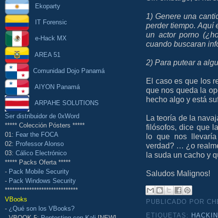
Ekoparty
1) Genere una cantid
IT Forensic
perder tiempo. Aquí
un actor porno (¿ho
e-Hack MX
cuando buscaran info
AREA 51
2) Para putear a algu
Comunidad Dojo Panamá
El caso es que los 
AIYON Panamá
que nos queda la opc
hecho algo y está s
ARPAHE SOLUTIONS
Ser distribuidor de 0xWord
La teoría de la nav
***** Colección Pósters *****
filósofos, dice que 
01:
Fear the FOCA
lo que nos llevarí
02:
Professor Alonso
verdad? … ¿o realme
03:
Cálico Electrónico
la suda un cacho y q
***** Packs Oferta *****
-
Pack Mobile Security
Saludos Malignos!
-
Pack Windows Security
******************************
VBooks
PUBLICADO POR C
-
¿Qué son los VBooks?
ETIQUETAS:
HACKI
- VBOOK 5:
Pentesting con Kali
[NEW]