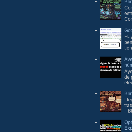
Bli
Con
est
Com
Goo
Hay
per
tie
Ave
núm
Aye
de 
ele
Bli
Lle
tra
, B
Ope
Exp