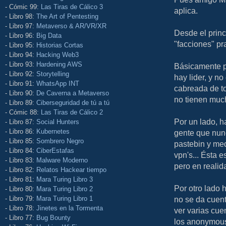
- Cómic 99:
Las Tiras de Cálico 3
aplica.
- Libro 98:
The Art of Pentesting
- Libro 97:
Metaverso & AR/VR/XR
Desde el prin
- Libro 96:
Big Data
"facciones" pr
- Libro 95:
Historias Cortas
- Libro 94:
Hacking Web3
- Libro 93:
Hardening AWS
Básicamente p
- Libro 92:
Storytelling
hay lider, y n
- Libro 91:
WhatsApp INT
cabreada de t
- Libro 90:
De Caverna a Metaverso
no tienen much
- Libro 89:
Ciberseguridad de tú a tú
- Cómic 88:
Las Tiras de Cálico 2
Por un lado, h
- Libro 87:
Social Hunters
- Libro 86:
Kubernetes
gente que nun
- Libro 85:
Sombrero Negro
pastebin y med
- Libro 84:
CiberEstafas
vpn's... Ésta e
- Libro 83:
Malware Moderno
pero en realid
- Libro 82:
Relatos Hackear tiempo
- Libro 81:
Mara Turing Libro 3
Por otro lado
- Libro 80:
Mara Turing Libro 2
- Libro 79:
Mara Turing Libro 1
no se da cuent
- Libro 78:
Jinetes en la Tormenta
ver varias cue
- Libro 77:
Bug Bounty
los anonymous