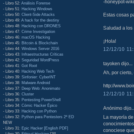
-honeypot-wiki
- Libro 52:
Análisis Forense
- Libro 51:
Hacking Windows
Estas cosas p
- Libro 50:
Client-Side Attacks
- Libro 49:
A hack for the destiny
- Libro 48:
Hacking con DRONES
Saludad a los 
- Libro 47:
Crime Investigation
- Libro 46:
macOS Hacking
¡Hola!
- Libro 45:
Bitcoin & Blockchain
- Libro 44:
Windows Server 2016
12/12/10 11:
- Libro 43:
Infraestructuras Críticas
- Libro 42:
Seguridad WordPress
tayoken dijo...
- Libro 41:
Got Root
- Libro 40:
Hacking Web Tech
Ah, por cierto,
- Libro 39:
Sinfonier: CyberINT
- Libro 38:
Malware Android
http://www.boi
- Libro 37:
Deep Web: Anonimato
12/12/10 11:
- Libro 36:
Cluster
- Libro 35:
Pentesting PowerShell
- Libro 34:
Cómic Hacker Épico
Anónimo dijo..
- Libro 33:
Hacking con Python
La mayoría d
- Libro 32:
Python para Pentesters 2ª ED
NEW
conocimientos
- Libro 31:
Epic Hacker [English PDF]
conociese que
- Libro 30:
Ethical Hacking
[2ª]