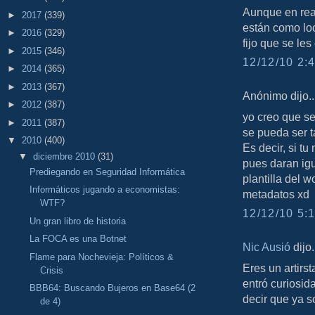
Aunque en rea
►
2017
(339)
están como lo
►
2016
(329)
fijo que se le
►
2015
(346)
12/12/10 2:4
►
2014
(365)
►
2013
(367)
Anónimo dijo..
►
2012
(387)
yo creo que se
►
2011
(387)
se pueda ser 
▼
2010
(400)
Es decir, si t
▼
diciembre 2010
(31)
pues daran igu
Prediegando en Seguridad Informática
plantilla del 
Informáticos jugando a economistas:
metadatos xd
WTF?
12/12/10 5:1
Un gran libro de historia
La FOCA es una Botnet
Nic Ausió
dijo.
Flame para Nochevieja: Políticos &
Eres un artirst
Crisis
entró curiosid
BBB64: Buscando Bujeros en Base64 (2
decir que ya s
de 4)