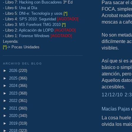
Para sacar el 
- Libro 7:
Hacking con Buscadores
3ª Ed
- Libro 6:
Una al Día
FOCA, simplem
- Libro 5:
DNI-e: Tecnología y usos
[*]
Acrobat reader
- Libro 4:
SPS 2010: Seguridad
[AGOTADO]
moscas a cañ
- Libro 3:
MS Forefront TMG 2010
[*]
- Libro 2:
Aplicación de LOPD
[AGOTADO]
No son metada
- Libro 1:
Forense Windows
[AGOTADO]
dificilmente a
Leyenda:
[*]
-> Pocas Unidades
visibles.
Así que si es 
ARCHIVO DEL BLOG
básico o simp
►
2026
(220)
atención, pero 
►
2025
(366)
Aquellos datos
►
2024
(366)
accesibles.
►
2023
(368)
12/12/10 2:3
►
2022
(361)
►
2021
(360)
Macías Pajas
d
►
2020
(340)
La cosa huele 
►
2019
(319)
olvida los mal
►
2018
(323)