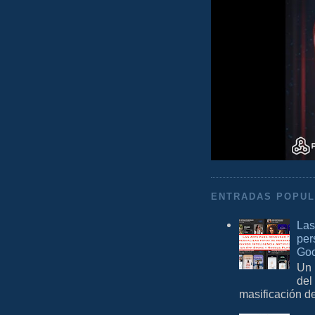
ENTRADAS POPU
Las
per
Goo
Un 
del
masificación d