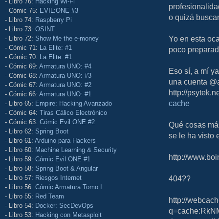
- Libro 76:
Hacking Wi-Fi
profesionalida
- Cómic 75:
EVIL:ONE #3
o quizá buscan
- Libro 74:
Raspberry Pi
- Libro 73:
OSINT
Yo en esta oca
- Libro 72:
Show Me the e-money
- Cómic 71:
La Elite: #1
poco preparada
- Cómic 70:
La Elite: #1
- Cómic 69:
Armatura UNO: #4
Eso sí, a mí y
- Cómic 68:
Armatura UNO: #3
una cuenta @a
- Cómic 67:
Armatura UNO: #2
http://psytek.n
- Cómic 66:
Armatura UNO: #1
cache
- Libro 65:
Empire: Hacking Avanzado
- Cómic 64:
Tiras Cálico Electrónico
- Cómic 63:
Cómic Evil ONE #2
Qué cosas más
- Libro 62:
Spring Boot
se le ha visto
- Libro 61:
Arduino para Hackers
- Libro 60:
Machine Learning & Security
http://www.boi
- Libro 59:
Cómic Evil ONE #1
- Libro 58:
Spring Boot & Angular
- Libro 57:
Riesgos Internet
404??
- Libro 56:
Cómic Armatura Tomo I
- Libro 55:
Red Team
http://webcac
- Libro 54:
Docker: SecDevOps
q=cache:RkNM
- Libro 53:
Hacking con Metasploit