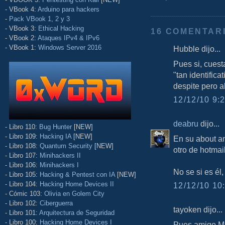
- VBook 4:
Arduino para hackers
-
Pack VBook 1, 2 y 3
- VBook 3:
Ethical Hacking
16 COMENTAR
- VBook 2:
Ataques IPv4 & IPv6
- VBook 1:
Windows Server 2016
Hubble dijo...
Pues si, cuest
"tan identifica
despite pero a
12/12/10 9:2
deabru
dijo...
- Libro 110:
Bug Hunter
[NEW]
- Libro 109:
Hacking IA
[NEW]
En su about an
- Libro 108:
Quantum Security
[NEW]
otro de hotmai
- Libro 107:
Minihackers II
- Libro 106:
Minihackers I
No se si es él
- Libro 105:
Hacking & Pentest con IA
[NEW]
- Libro 104:
Hacking Home Devices II
12/12/10 10:
- Cómic 103:
Olivia en Golem City
- Libro 102:
Ciberguerra
tayoken dijo...
- Libro 101:
Arquitectura de Seguridad
- Libro 100:
Hacking Home Devices I
Pues amigo Ma