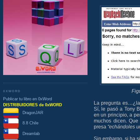
Fig
0XWORD
Publicar tu libro en 0xWord
La pregunta es…¿la
DISTRIBUIDORES de 0xWORD
Sí, le pasó a Tony B
DragonJAR
en un principio, a p
muchos dicen. Que 
8.8 Chile
presa
“echándoles u
Dreamlab
Sin embargo, si ha s