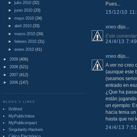
►
julio 2010
(32)
Pues...
►
junio 2010
(33)
15/12/10 11:
►
mayo 2010
(34)
►
abril 2010
(33)
xneo
dijo...
►
marzo 2010
(34)
Este comentari
24/4/13 7:49
►
febrero 2010
(31)
►
enero 2010
(41)
xneo
dijo...
►
2009
(406)
A ver no creo 
►
2008
(521)
(aunque este b
►
2007
(412)
(seamos serio
►
2006
(147)
entrado en esa
¿Que ha pasad
están jugando 
BLOGS Y LINKS
un ejemplo: Es
0xWord
hacia tenia un
MyPublicInbox
hasta que no l
MyPublicimpact
24/4/13 7:51
Singularity-Hackers
Cálico Electrónico