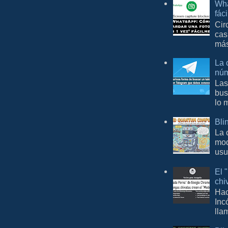
Wha
fác
Cir
cas
más
La 
núm
Las
bus
lo 
Bli
La 
mod
usu
El 
chi
Hac
Inc
lla