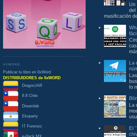
Un 
del
masificación d
Wha
fác
Cir
cas
más
La 
0XWORD
núm
Publicar tu libro en 0xWord
Las
DISTRIBUIDORES de 0xWORD
bus
DragonJAR
lo 
8.8 Chile
Bli
La 
Dreamlab
mod
Ekoparty
usu
IT Forensic
El 
chi
e-Hack MX