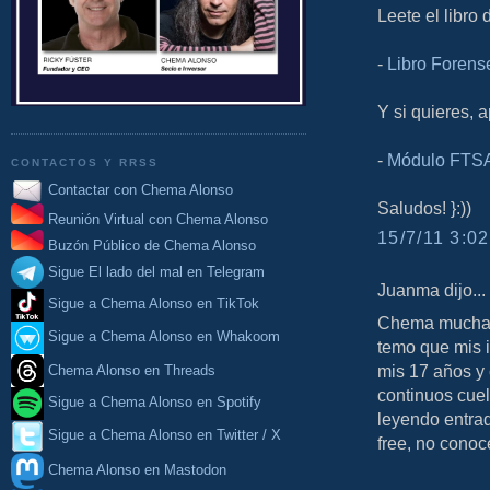
Leete el libro
-
Libro Forens
Y si quieres, 
-
Módulo FTSA
CONTACTOS Y RRSS
Contactar con Chema Alonso
Saludos! }:))
Reunión Virtual con Chema Alonso
15/7/11 3:02
Buzón Público de Chema Alonso
Sigue El lado del mal en Telegram
Juanma dijo...
Sigue a Chema Alonso en TikTok
Chema muchas 
Sigue a Chema Alonso en Whakoom
temo que mis i
mis 17 años y
Chema Alonso en Threads
continuos cuel
Sigue a Chema Alonso en Spotify
leyendo entrad
Sigue a Chema Alonso en Twitter / X
free, no conoc
Chema Alonso en Mastodon