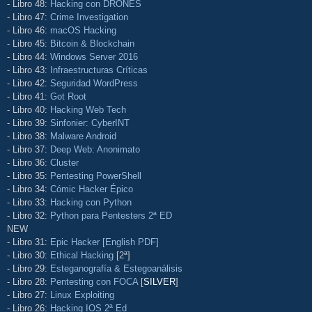
- Libro 48:
Hacking con DRONES
- Libro 47:
Crime Investigation
- Libro 46:
macOS Hacking
- Libro 45:
Bitcoin & Blockchain
- Libro 44:
Windows Server 2016
- Libro 43:
Infraestructuras Críticas
- Libro 42:
Seguridad WordPress
- Libro 41:
Got Root
- Libro 40:
Hacking Web Tech
- Libro 39:
Sinfonier: CyberINT
- Libro 38:
Malware Android
- Libro 37:
Deep Web: Anonimato
- Libro 36:
Cluster
- Libro 35:
Pentesting PowerShell
- Libro 34:
Cómic Hacker Épico
- Libro 33:
Hacking con Python
- Libro 32:
Python para Pentesters 2ª ED
NEW
- Libro 31:
Epic Hacker [English PDF]
- Libro 30:
Ethical Hacking
[2ª]
- Libro 29:
Esteganografía & Estegoanálisis
- Libro 28:
Pentesting con FOCA
[
SILVER
]
- Libro 27:
Linux Exploiting
- Libro 26:
Hacking IOS 2ª Ed