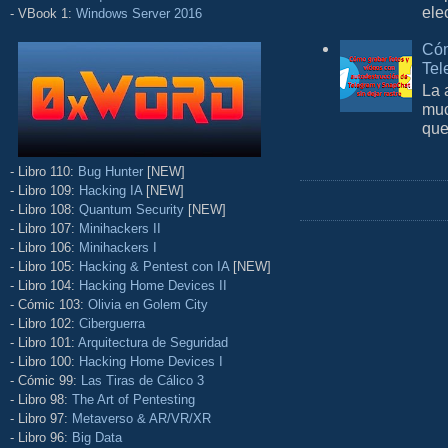
ele
- VBook 1:
Windows Server 2016
Cóm
Tel
La 
muc
que
- Libro 110:
Bug Hunter
[NEW]
- Libro 109:
Hacking IA
[NEW]
- Libro 108:
Quantum Security
[NEW]
- Libro 107:
Minihackers II
- Libro 106:
Minihackers I
- Libro 105:
Hacking & Pentest con IA
[NEW]
- Libro 104:
Hacking Home Devices II
- Cómic 103:
Olivia en Golem City
- Libro 102:
Ciberguerra
- Libro 101:
Arquitectura de Seguridad
- Libro 100:
Hacking Home Devices I
- Cómic 99:
Las Tiras de Cálico 3
- Libro 98:
The Art of Pentesting
- Libro 97:
Metaverso & AR/VR/XR
- Libro 96:
Big Data