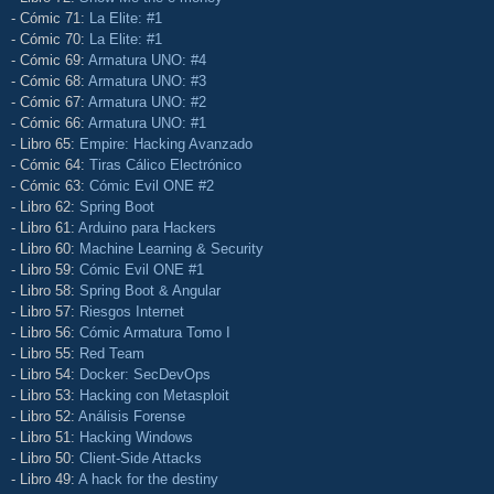
- Cómic 71:
La Elite: #1
- Cómic 70:
La Elite: #1
- Cómic 69:
Armatura UNO: #4
- Cómic 68:
Armatura UNO: #3
- Cómic 67:
Armatura UNO: #2
- Cómic 66:
Armatura UNO: #1
- Libro 65:
Empire: Hacking Avanzado
- Cómic 64:
Tiras Cálico Electrónico
- Cómic 63:
Cómic Evil ONE #2
- Libro 62:
Spring Boot
- Libro 61:
Arduino para Hackers
- Libro 60:
Machine Learning & Security
- Libro 59:
Cómic Evil ONE #1
- Libro 58:
Spring Boot & Angular
- Libro 57:
Riesgos Internet
- Libro 56:
Cómic Armatura Tomo I
- Libro 55:
Red Team
- Libro 54:
Docker: SecDevOps
- Libro 53:
Hacking con Metasploit
- Libro 52:
Análisis Forense
- Libro 51:
Hacking Windows
- Libro 50:
Client-Side Attacks
- Libro 49:
A hack for the destiny