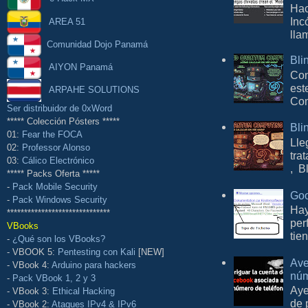
Hac
Inc
AREA 51
lla
Comunidad Dojo Panamá
Bli
AIYON Panamá
Con
est
ARPAHE SOLUTIONS
Com
Ser distribuidor de 0xWord
***** Colección Pósters *****
Bli
01:
Fear the FOCA
Lle
02:
Professor Alonso
tra
03:
Cálico Electrónico
, B
***** Packs Oferta *****
-
Pack Mobile Security
Goo
-
Pack Windows Security
Hay
******************************
per
VBooks
tie
-
¿Qué son los VBooks?
- VBOOK 5:
Pentesting con Kali
[NEW]
Ave
- VBook 4:
Arduino para hackers
núm
-
Pack VBook 1, 2 y 3
Aye
- VBook 3:
Ethical Hacking
de 
- VBook 2:
Ataques IPv4 & IPv6