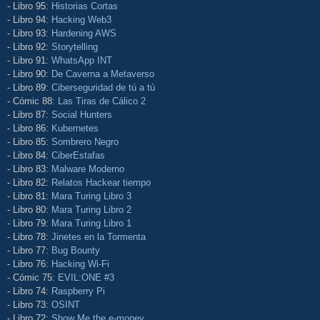
- Libro 95:
Historias Cortas
- Libro 94:
Hacking Web3
- Libro 93:
Hardening AWS
- Libro 92:
Storytelling
- Libro 91:
WhatsApp INT
- Libro 90:
De Caverna a Metaverso
- Libro 89:
Ciberseguridad de tú a tú
- Cómic 88:
Las Tiras de Cálico 2
- Libro 87:
Social Hunters
- Libro 86:
Kubernetes
- Libro 85:
Sombrero Negro
- Libro 84:
CiberEstafas
- Libro 83:
Malware Moderno
- Libro 82:
Relatos Hackear tiempo
- Libro 81:
Mara Turing Libro 3
- Libro 80:
Mara Turing Libro 2
- Libro 79:
Mara Turing Libro 1
- Libro 78:
Jinetes en la Tormenta
- Libro 77:
Bug Bounty
- Libro 76:
Hacking Wi-Fi
- Cómic 75:
EVIL:ONE #3
- Libro 74:
Raspberry Pi
- Libro 73:
OSINT
- Libro 72:
Show Me the e-money