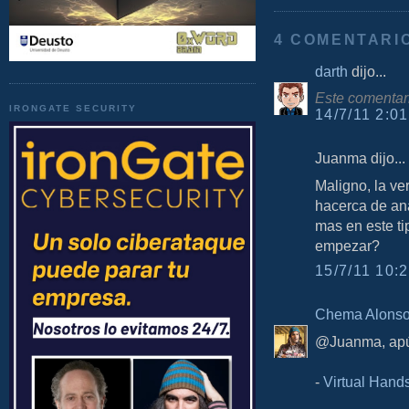
4 COMENTARI
darth
dijo...
Este comentari
IRONGATE SECURITY
14/7/11 2:01
Juanma dijo...
Maligno, la ve
hacerca de ana
mas en este t
empezar?
15/7/11 10:2
Chema Alons
@Juanma, apún
-
Virtual Hand