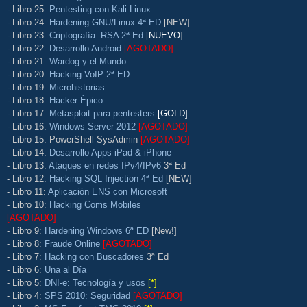
- Libro 25:
Pentesting con Kali Linux
- Libro 24:
Hardening GNU/Linux 4ª ED
[NEW]
- Libro 23:
Criptografía: RSA 2ª Ed
[
NUEVO
]
- Libro 22:
Desarrollo Android
[AGOTADO]
- Libro 21:
Wardog y el Mundo
- Libro 20:
Hacking VoIP 2ª ED
- Libro 19:
Microhistorias
- Libro 18:
Hacker Épico
- Libro 17:
Metasploit para pentesters
[GOLD]
- Libro 16:
Windows Server 2012
[AGOTADO]
- Libro 15: PowerShell SysAdmin
[AGOTADO]
- Libro 14:
Desarrollo Apps iPad & iPhone
- Libro 13:
Ataques en redes IPv4/IPv6
3ª Ed
- Libro 12:
Hacking SQL Injection 4ª Ed
[NEW]
- Libro 11:
Aplicación ENS con Microsoft
- Libro 10:
Hacking Coms Mobiles
[AGOTADO]
- Libro 9:
Hardening Windows 6ª ED
[New!]
- Libro 8:
Fraude Online
[AGOTADO]
- Libro 7:
Hacking con Buscadores
3ª Ed
- Libro 6:
Una al Día
- Libro 5:
DNI-e: Tecnología y usos
[*]
- Libro 4:
SPS 2010: Seguridad
[AGOTADO]