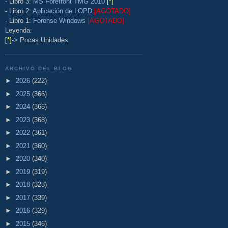
- Libro 3:
MS Forefront TMG 2010
[*]
- Libro 2:
Aplicación de LOPD
[AGOTADO]
- Libro 1:
Forense Windows
[AGOTADO]
Leyenda:
[*]
-> Pocas Unidades
ARCHIVO DEL BLOG
►
2026
(222)
►
2025
(366)
►
2024
(366)
►
2023
(368)
►
2022
(361)
►
2021
(360)
►
2020
(340)
►
2019
(319)
►
2018
(323)
►
2017
(339)
►
2016
(329)
►
2015
(346)