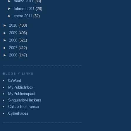
►
marzo 2011
(33)
►
febrero 2011
(28)
►
enero 2011
(32)
►
2010
(400)
►
2009
(406)
►
2008
(521)
►
2007
(412)
►
2006
(147)
BLOGS Y LINKS
0xWord
MyPublicInbox
MyPublicimpact
Singularity-Hackers
Cálico Electrónico
Cyberhades