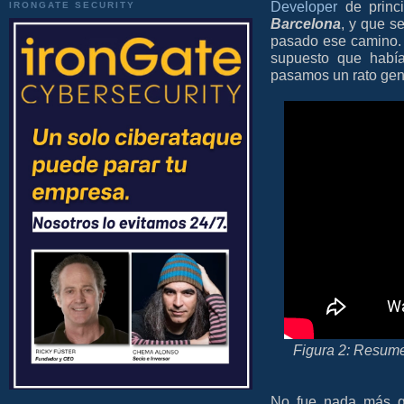
Developer
de princ
IRONGATE SECURITY
Barcelona
, y que s
pasado ese camino. 
supuesto que había
pasamos un rato geni
Figura 2: Resum
No fue nada más qu