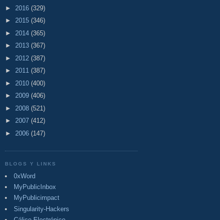
►
2016
(329)
►
2015
(346)
►
2014
(365)
►
2013
(367)
►
2012
(387)
►
2011
(387)
►
2010
(400)
►
2009
(406)
►
2008
(521)
►
2007
(412)
►
2006
(147)
BLOGS Y LINKS
0xWord
MyPublicInbox
MyPublicimpact
Singularity-Hackers
Cálico Electrónico