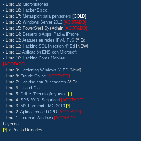
- Libro 19:
Microhistorias
- Libro 18:
Hacker Épico
- Libro 17:
Metasploit para pentesters
[GOLD]
- Libro 16:
Windows Server 2012
[AGOTADO]
- Libro 15: PowerShell SysAdmin
[AGOTADO]
- Libro 14:
Desarrollo Apps iPad & iPhone
- Libro 13:
Ataques en redes IPv4/IPv6
3ª Ed
- Libro 12:
Hacking SQL Injection 4ª Ed
[NEW]
- Libro 11:
Aplicación ENS con Microsoft
- Libro 10:
Hacking Coms Mobiles
[AGOTADO]
- Libro 9:
Hardening Windows 6ª ED
[New!]
- Libro 8:
Fraude Online
[AGOTADO]
- Libro 7:
Hacking con Buscadores
3ª Ed
- Libro 6:
Una al Día
- Libro 5:
DNI-e: Tecnología y usos
[*]
- Libro 4:
SPS 2010: Seguridad
[AGOTADO]
- Libro 3:
MS Forefront TMG 2010
[*]
- Libro 2:
Aplicación de LOPD
[AGOTADO]
- Libro 1:
Forense Windows
[AGOTADO]
Leyenda:
[*]
-> Pocas Unidades