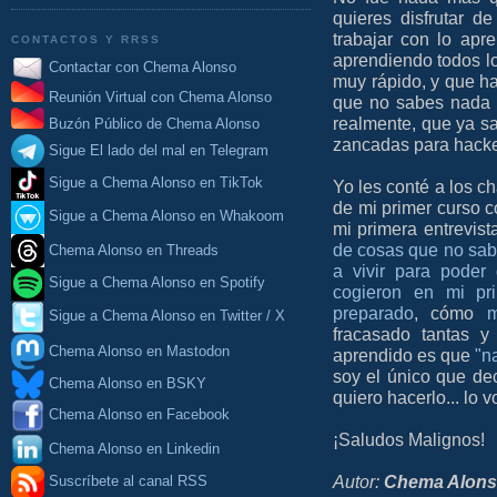
quieres disfrutar d
trabajar con lo apr
CONTACTOS Y RRSS
aprendiendo todos l
Contactar con Chema Alonso
muy rápido, y que hay
Reunión Virtual con Chema Alonso
que no sabes nada 
realmente, que ya s
Buzón Público de Chema Alonso
zancadas para hackea
Sigue El lado del mal en Telegram
Sigue a Chema Alonso en TikTok
Yo les conté a los 
de mi primer curso 
Sigue a Chema Alonso en Whakoom
mi primera entrevis
de cosas que no sab
Chema Alonso en Threads
a vivir para poder
Sigue a Chema Alonso en Spotify
cogieron en mi pri
preparado
, cómo
m
Sigue a Chema Alonso en Twitter / X
fracasado tantas y
Chema Alonso en Mastodon
aprendido es que
"n
soy el único que dec
Chema Alonso en BSKY
quiero hacerlo... lo 
Chema Alonso en Facebook
¡Saludos Malignos!
Chema Alonso en Linkedin
Autor:
Chema Alon
Suscríbete al canal RSS