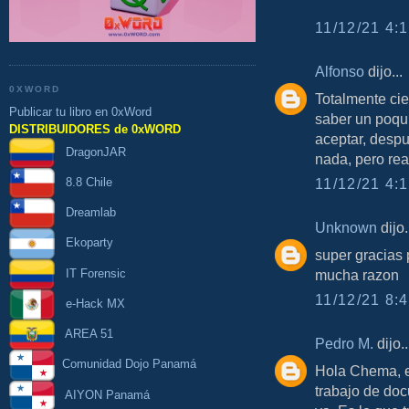
11/12/21 4:1
Alfonso
dijo...
0XWORD
Totalmente cie
Publicar tu libro en 0xWord
saber un poqu
DISTRIBUIDORES de 0xWORD
aceptar, desp
DragonJAR
nada, pero rea
8.8 Chile
11/12/21 4:1
Dreamlab
Unknown
dijo.
Ekoparty
super gracias 
IT Forensic
mucha razon
11/12/21 8:4
e-Hack MX
AREA 51
Pedro M.
dijo..
Comunidad Dojo Panamá
Hola Chema, e
trabajo de doc
AIYON Panamá