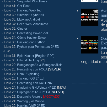
tie
- Libro 42:
Seguridad WordPress
- Libro 41:
Got Root
Ave
- Libro 40:
Hacking Web Tech
núm
- Libro 39:
Sinfonier: CyberINT
- Libro 38:
Malware Android
Aye
- Libro 37:
Deep Web: Anonimato
de 
- Libro 36:
Cluster
ele
- Libro 35:
Pentesting PowerShell
- Libro 34:
Cómic Hacker Épico
Ope
- Libro 33:
Hacking con Python
Exp
- Libro 32:
Python para Pentesters 2ª ED
par
NEW
La 
- Libro 31:
Epic Hacker [English PDF]
pos
- Libro 30:
Ethical Hacking
[2ª]
seguridad repo
- Libro 29:
Esteganografía & Estegoanálisis
- Libro 28:
Pentesting con FOCA
[
SILVER
]
- Libro 27:
Linux Exploiting
- Libro 26:
Hacking IOS 2ª Ed
- Libro 25:
Pentesting con Kali Linux
- Libro 24:
Hardening GNU/Linux 4ª ED
[NEW]
- Libro 23:
Criptografía: RSA 2ª Ed
[
NUEVO
]
- Libro 22:
Desarrollo Android
[AGOTADO]
- Libro 21:
Wardog y el Mundo
- Libro 20:
Hacking VoIP 2ª ED