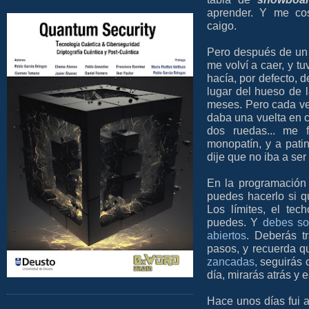
aprender. Y me co
caigo.
Pero después de un 
me volví a caer, y t
hacía, por defecto, 
lugar del hueso de 
meses. Pero cada ve
daba una vuelta en cí
dos ruedas... me
monopatín, y a pati
dije que no iba a ser
En la programación 
puedes hacerlo si qu
Los límites, el tech
puedes. Y
debes so
abiertos
. Deberás t
pasos, y recuerda 
zancadas,
seguirás c
día, mirarás atrás y 
Hace unos días fui 