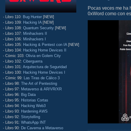
Pocas veces me ha he
0xWord como con este 
- Libro 110:
Bug Hunter
[NEW]
- Libro 109:
Hacking IA
[NEW]
- Libro 108:
Quantum Security
[NEW]
- Libro 107:
Minihackers II
- Libro 106:
Minihackers I
- Libro 105:
Hacking & Pentest con IA
[NEW]
- Libro 104:
Hacking Home Devices II
- Cómic 103:
Olivia en Golem City
- Libro 102:
Ciberguerra
- Libro 101:
Arquitectura de Seguridad
- Libro 100:
Hacking Home Devices I
- Cómic 99:
Las Tiras de Cálico 3
- Libro 98:
The Art of Pentesting
- Libro 97:
Metaverso & AR/VR/XR
- Libro 96:
Big Data
- Libro 95:
Historias Cortas
- Libro 94:
Hacking Web3
- Libro 93:
Hardening AWS
- Libro 92:
Storytelling
- Libro 91:
WhatsApp INT
- Libro 90:
De Caverna a Metaverso