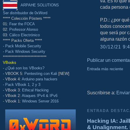
va. Es lo que 
ARPAHE SOLUTIONS
cada persona e
Ser distribuidor de 0xWord
***** Colección Pósters *****
P.D.: ¿por qué
01:
Fear the FOCA
todos conocem
02:
Professor Alonso
que será por c
03:
Cálico Electrónico
alguna razón d
***** Packs Oferta *****
-
Pack Mobile Security
30/12/21 9:4
-
Pack Windows Security
******************************
Publicar un comenta
VBooks
-
¿Qué son los VBooks?
Entrada más reciente
- VBOOK 5:
Pentesting con Kali
[NEW]
- VBook 4:
Arduino para hackers
-
Pack VBook 1, 2 y 3
- VBook 3:
Ethical Hacking
Suscribirse a:
Enviar
- VBook 2:
Ataques IPv4 & IPv6
- VBook 1:
Windows Server 2016
ENTRADA DESTAC
Hacking IA: Jail
& Unalignment. 