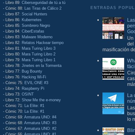
- Libro 89:
Ciberseguridad de tú a tú
ENTRADAS POPU
- Cómic 88:
Las Tiras de Cálico 2
- Libro 87:
Social Hunters
Las
- Libro 86:
Kubernetes
per
- Libro 85:
Sombrero Negro
Goo
- Libro 84:
CiberEstafas
- Libro 83:
Malware Moderno
Un 
- Libro 82:
Relatos Hackear tiempo
del
- Libro 81:
Mara Turing Libro 3
masificación d
- Libro 80:
Mara Turing Libro 2
- Libro 79:
Mara Turing Libro 1
Wha
- Libro 78:
Jinetes en la Tormenta
fác
- Libro 77:
Bug Bounty
Cir
- Libro 76:
Hacking Wi-Fi
cas
- Cómic 75:
EVIL:ONE #3
más
- Libro 74:
Raspberry Pi
- Libro 73:
OSINT
La 
- Libro 72:
Show Me the e-money
núm
- Cómic 71:
La Elite: #1
Las
- Cómic 70:
La Elite: #1
bus
- Cómic 69:
Armatura UNO: #4
lo 
- Cómic 68:
Armatura UNO: #3
- Cómic 67:
Armatura UNO: #2
Bli
- Cómic 66:
Armatura UNO: #1