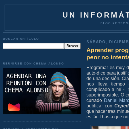
UN INFORMÁT
BLOG PERSON
BUSCAR ARTÍCULO
SÁBADO, DICIEMB
Aprender prog
peor no inten
REUNIRSE CON CHEMA ALONSO
Programar es muy di
auto-dice para justif
de una decisión. Cla
nos lleva tiempo 
complicado a mí - i
superimposible. O 
currado
Daniel Mar
publicar con
Ceped
que hacer tres minut
es fácil hasta que n