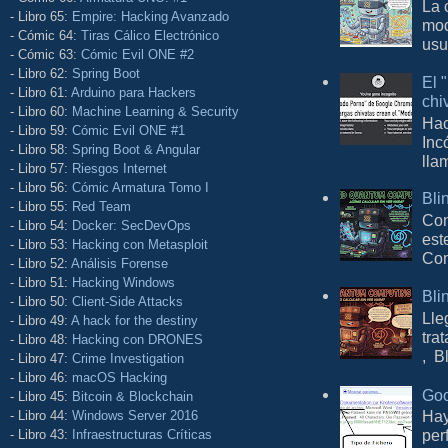
La 
- Libro 65:
Empire: Hacking Avanzado
mod
- Cómic 64:
Tiras Cálico Electrónico
usu
- Cómic 63:
Cómic Evil ONE #2
- Libro 62:
Spring Boot
El 
- Libro 61:
Arduino para Hackers
chi
- Libro 60:
Machine Learning & Security
Hac
- Libro 59:
Cómic Evil ONE #1
Inc
- Libro 58:
Spring Boot & Angular
lla
- Libro 57:
Riesgos Internet
- Libro 56:
Cómic Armatura Tomo I
Bli
- Libro 55:
Red Team
Con
- Libro 54:
Docker: SecDevOps
est
- Libro 53:
Hacking con Metasploit
Com
- Libro 52:
Análisis Forense
- Libro 51:
Hacking Windows
Bli
- Libro 50:
Client-Side Attacks
Lle
- Libro 49:
A hack for the destiny
tra
- Libro 48:
Hacking con DRONES
, B
- Libro 47:
Crime Investigation
- Libro 46:
macOS Hacking
Goo
- Libro 45:
Bitcoin & Blockchain
Hay
- Libro 44:
Windows Server 2016
per
- Libro 43:
Infraestructuras Críticas