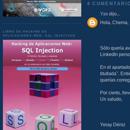
4 COMENTARI
Yas
dijo...
Hola, Chema, 
LIBRO DE HACKING DE
APLICACIONES WEB: SQL INJECTION
Sólo quería av
LinkedIn perso
En el apartado
titutlada". Ent
querías corregi
Por cierto, ll
Un saludo,
Yeray Déniz