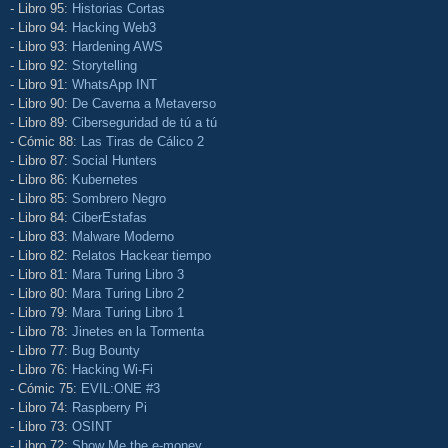
- Libro 95:
Historias Cortas
- Libro 94:
Hacking Web3
- Libro 93:
Hardening AWS
- Libro 92:
Storytelling
- Libro 91:
WhatsApp INT
- Libro 90:
De Caverna a Metaverso
- Libro 89:
Ciberseguridad de tú a tú
- Cómic 88:
Las Tiras de Cálico 2
- Libro 87:
Social Hunters
- Libro 86:
Kubernetes
- Libro 85:
Sombrero Negro
- Libro 84:
CiberEstafas
- Libro 83:
Malware Moderno
- Libro 82:
Relatos Hackear tiempo
- Libro 81:
Mara Turing Libro 3
- Libro 80:
Mara Turing Libro 2
- Libro 79:
Mara Turing Libro 1
- Libro 78:
Jinetes en la Tormenta
- Libro 77:
Bug Bounty
- Libro 76:
Hacking Wi-Fi
- Cómic 75:
EVIL:ONE #3
- Libro 74:
Raspberry Pi
- Libro 73:
OSINT
- Libro 72:
Show Me the e-money