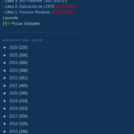
- Libro 3:
MS Forefront TMG 2010
[*]
- Libro 2:
Aplicación de LOPD
[AGOTADO]
- Libro 1:
Forense Windows
[AGOTADO]
Leyenda:
[*]
-> Pocas Unidades
ARCHIVO DEL BLOG
►
2026
(220)
►
2025
(366)
►
2024
(366)
►
2023
(368)
►
2022
(361)
►
2021
(360)
►
2020
(340)
►
2019
(319)
►
2018
(323)
►
2017
(339)
►
2016
(329)
►
2015
(346)