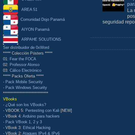
par
AREA 51
La 
pos
Comunidad Dojo Panamá
seguridad repo
AIYON Panamá
ARPAHE SOLUTIONS
Ser distribuidor de 0xWord
***** Colección Pósters *****
01:
Fear the FOCA
02:
Professor Alonso
03:
Cálico Electrónico
***** Packs Oferta *****
-
Pack Mobile Security
-
Pack Windows Security
******************************
VBooks
-
¿Qué son los VBooks?
- VBOOK 5:
Pentesting con Kali
[NEW]
- VBook 4:
Arduino para hackers
-
Pack VBook 1, 2 y 3
- VBook 3:
Ethical Hacking
- VBook 2:
Ataques IPv4 & IPv6