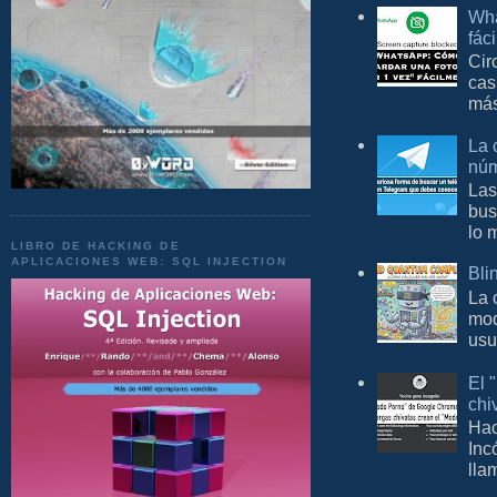
Wha
fác
Cir
cas
más
La 
núm
Las
bus
lo 
LIBRO DE HACKING DE
APLICACIONES WEB: SQL INJECTION
Bli
La 
mod
usu
El 
chi
Hac
Inc
lla