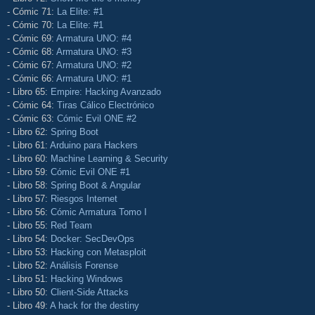
- Cómic 71:
La Elite: #1
- Cómic 70:
La Elite: #1
- Cómic 69:
Armatura UNO: #4
- Cómic 68:
Armatura UNO: #3
- Cómic 67:
Armatura UNO: #2
- Cómic 66:
Armatura UNO: #1
- Libro 65:
Empire: Hacking Avanzado
- Cómic 64:
Tiras Cálico Electrónico
- Cómic 63:
Cómic Evil ONE #2
- Libro 62:
Spring Boot
- Libro 61:
Arduino para Hackers
- Libro 60:
Machine Learning & Security
- Libro 59:
Cómic Evil ONE #1
- Libro 58:
Spring Boot & Angular
- Libro 57:
Riesgos Internet
- Libro 56:
Cómic Armatura Tomo I
- Libro 55:
Red Team
- Libro 54:
Docker: SecDevOps
- Libro 53:
Hacking con Metasploit
- Libro 52:
Análisis Forense
- Libro 51:
Hacking Windows
- Libro 50:
Client-Side Attacks
- Libro 49:
A hack for the destiny