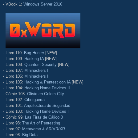
- VBook 1:
Windows Server 2016
- Libro 110:
Bug Hunter
[NEW]
- Libro 109:
Hacking IA
[NEW]
- Libro 108:
Quantum Security
[NEW]
- Libro 107:
Minihackers II
- Libro 106:
Minihackers I
- Libro 105:
Hacking & Pentest con IA
[NEW]
- Libro 104:
Hacking Home Devices II
- Cómic 103:
Olivia en Golem City
- Libro 102:
Ciberguerra
- Libro 101:
Arquitectura de Seguridad
- Libro 100:
Hacking Home Devices I
- Cómic 99:
Las Tiras de Cálico 3
- Libro 98:
The Art of Pentesting
- Libro 97:
Metaverso & AR/VR/XR
- Libro 96:
Big Data