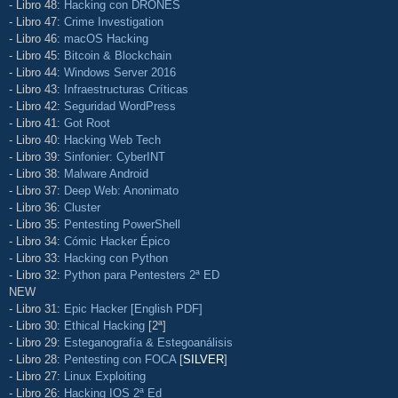
- Libro 48:
Hacking con DRONES
- Libro 47:
Crime Investigation
- Libro 46:
macOS Hacking
- Libro 45:
Bitcoin & Blockchain
- Libro 44:
Windows Server 2016
- Libro 43:
Infraestructuras Críticas
- Libro 42:
Seguridad WordPress
- Libro 41:
Got Root
- Libro 40:
Hacking Web Tech
- Libro 39:
Sinfonier: CyberINT
- Libro 38:
Malware Android
- Libro 37:
Deep Web: Anonimato
- Libro 36:
Cluster
- Libro 35:
Pentesting PowerShell
- Libro 34:
Cómic Hacker Épico
- Libro 33:
Hacking con Python
- Libro 32:
Python para Pentesters 2ª ED
NEW
- Libro 31:
Epic Hacker [English PDF]
- Libro 30:
Ethical Hacking
[2ª]
- Libro 29:
Esteganografía & Estegoanálisis
- Libro 28:
Pentesting con FOCA
[
SILVER
]
- Libro 27:
Linux Exploiting
- Libro 26:
Hacking IOS 2ª Ed