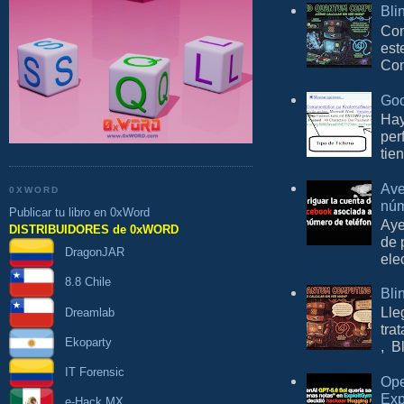
Bli
Con
est
Com
Goo
Hay
per
tie
Ave
0XWORD
núm
Publicar tu libro en 0xWord
Aye
DISTRIBUIDORES de 0xWORD
de 
DragonJAR
ele
8.8 Chile
Bli
Lle
Dreamlab
tra
Ekoparty
, B
IT Forensic
Ope
Exp
e-Hack MX