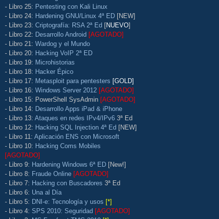
- Libro 25:
Pentesting con Kali Linux
- Libro 24:
Hardening GNU/Linux 4ª ED
[NEW]
- Libro 23:
Criptografía: RSA 2ª Ed
[
NUEVO
]
- Libro 22:
Desarrollo Android
[AGOTADO]
- Libro 21:
Wardog y el Mundo
- Libro 20:
Hacking VoIP 2ª ED
- Libro 19:
Microhistorias
- Libro 18:
Hacker Épico
- Libro 17:
Metasploit para pentesters
[GOLD]
- Libro 16:
Windows Server 2012
[AGOTADO]
- Libro 15: PowerShell SysAdmin
[AGOTADO]
- Libro 14:
Desarrollo Apps iPad & iPhone
- Libro 13:
Ataques en redes IPv4/IPv6
3ª Ed
- Libro 12:
Hacking SQL Injection 4ª Ed
[NEW]
- Libro 11:
Aplicación ENS con Microsoft
- Libro 10:
Hacking Coms Mobiles
[AGOTADO]
- Libro 9:
Hardening Windows 6ª ED
[New!]
- Libro 8:
Fraude Online
[AGOTADO]
- Libro 7:
Hacking con Buscadores
3ª Ed
- Libro 6:
Una al Día
- Libro 5:
DNI-e: Tecnología y usos
[*]
- Libro 4:
SPS 2010: Seguridad
[AGOTADO]