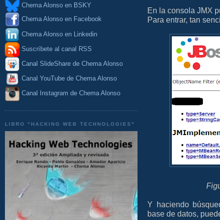
Chema Alonso en BSKY
En la consola JMX p
Para entrar, tan senc
Chema Alonso en Facebook
Chema Alonso en Linkedin
Suscríbete al canal RSS
Canal SlideShare de Chema Alonso
Canal YouTube de Chema Alonso
Canal Instagram de Chema Alonso
LIBRO "HACKING WEB TECHNOLOGIES"
Fig
Y haciendo búsqued
base de datos, puede