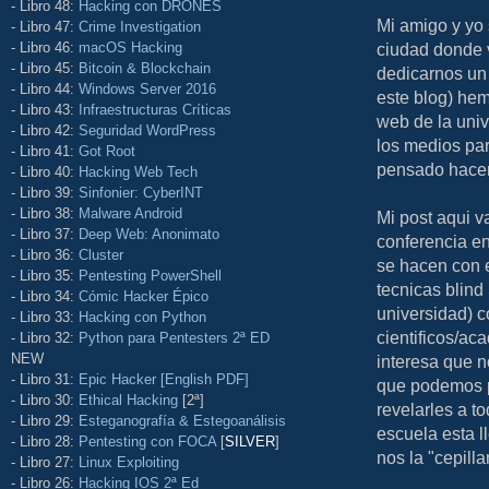
- Libro 48:
Hacking con DRONES
Mi amigo y yo 
- Libro 47:
Crime Investigation
- Libro 46:
macOS Hacking
ciudad donde 
- Libro 45:
Bitcoin & Blockchain
dedicarnos un 
- Libro 44:
Windows Server 2016
este blog) hem
- Libro 43:
Infraestructuras Críticas
web de la univ
- Libro 42:
Seguridad WordPress
los medios pa
- Libro 41:
Got Root
pensado hacer
- Libro 40:
Hacking Web Tech
- Libro 39:
Sinfonier: CyberINT
- Libro 38:
Malware Android
Mi post aqui 
- Libro 37:
Deep Web: Anonimato
conferencia e
- Libro 36:
Cluster
se hacen con e
- Libro 35:
Pentesting PowerShell
tecnicas blind
- Libro 34:
Cómic Hacker Épico
universidad) 
- Libro 33:
Hacking con Python
cientificos/ac
- Libro 32:
Python para Pentesters 2ª ED
NEW
interesa que n
- Libro 31:
Epic Hacker [English PDF]
que podemos pa
- Libro 30:
Ethical Hacking
[2ª]
revelarles a t
- Libro 29:
Esteganografía & Estegoanálisis
escuela esta l
- Libro 28:
Pentesting con FOCA
[
SILVER
]
nos la "cepill
- Libro 27:
Linux Exploiting
- Libro 26:
Hacking IOS 2ª Ed