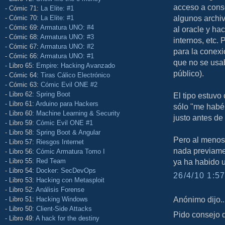
acceso a cons
- Cómic 71:
La Elite: #1
algunos archiv
- Cómic 70:
La Elite: #1
- Cómic 69:
Armatura UNO: #4
al oracle y ha
- Cómic 68:
Armatura UNO: #3
internos, etc.
- Cómic 67:
Armatura UNO: #2
para la conexi
- Cómic 66:
Armatura UNO: #1
que no se usab
- Libro 65:
Empire: Hacking Avanzado
público).
- Cómic 64:
Tiras Cálico Electrónico
- Cómic 63:
Cómic Evil ONE #2
- Libro 62:
Spring Boot
El tipo estuvo 
- Libro 61:
Arduino para Hackers
sólo "me habéi
- Libro 60:
Machine Learning & Security
justo antes de
- Libro 59:
Cómic Evil ONE #1
- Libro 58:
Spring Boot & Angular
Pero al menos,
- Libro 57:
Riesgos Internet
nada previame
- Libro 56:
Cómic Armatura Tomo I
- Libro 55:
Red Team
ya ha habido u
- Libro 54:
Docker: SecDevOps
26/4/10 1:57
- Libro 53:
Hacking con Metasploit
- Libro 52:
Análisis Forense
Anónimo dijo..
- Libro 51:
Hacking Windows
- Libro 50:
Client-Side Attacks
Pido consejo d
- Libro 49:
A hack for the destiny