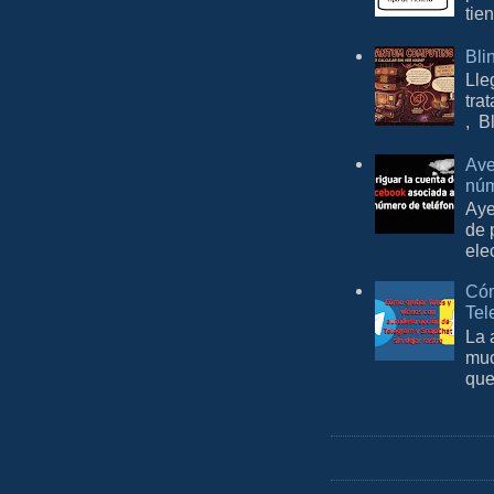
tie
Bli
Lle
tra
, B
Ave
núm
Aye
de 
ele
Cóm
Tel
La 
muc
que