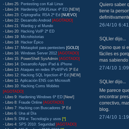
- Libro 25:
Pentesting con Kali Linux
Quiero saber 
- Libro 24:
Hardening GNU/Linux 4ª ED
[NEW]
tiene la perso
- Libro 23:
Criptografía: RSA 2ª Ed
[
NUEVO
]
definitivamen
- Libro 22:
Desarrollo Android
[AGOTADO]
26/4/10 6:41
- Libro 21:
Wardog y el Mundo
- Libro 20:
Hacking VoIP 2ª ED
- Libro 19:
Microhistorias
SQLIer dijo...
- Libro 18:
Hacker Épico
Opino que si e
- Libro 17:
Metasploit para pentesters
[GOLD]
- Libro 16:
Windows Server 2012
[AGOTADO]
fáciles es por
- Libro 15: PowerShell SysAdmin
[AGOTADO]
mas sabiendo e
- Libro 14:
Desarrollo Apps iPad & iPhone
27/4/10 1:09
- Libro 13:
Ataques en redes IPv4/IPv6
3ª Ed
- Libro 12:
Hacking SQL Injection 4ª Ed
[NEW]
- Libro 11:
Aplicación ENS con Microsoft
SQLIer dijo...
- Libro 10:
Hacking Coms Mobiles
Me parece que 
[AGOTADO]
encontrar pres
- Libro 9:
Hardening Windows 6ª ED
[New!]
- Libro 8:
Fraude Online
[AGOTADO]
correctivo, ma
- Libro 7:
Hacking con Buscadores
3ª Ed
blog.
- Libro 6:
Una al Día
27/4/10 1:19
- Libro 5:
DNI-e: Tecnología y usos
[*]
- Libro 4:
SPS 2010: Seguridad
[AGOTADO]