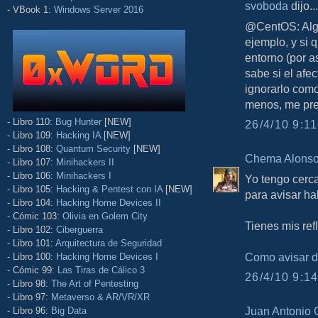
svoboda
dijo...
- VBook 1:
Windows Server 2016
@CentOS: Algu
ejemplo, y si 
entorno (por a
sabe si el afe
ignorarlo como
menos, me pre
- Libro 110:
Bug Hunter
[NEW]
26/4/10 9:11
- Libro 109:
Hacking IA
[NEW]
- Libro 108:
Quantum Security
[NEW]
Chema Alons
- Libro 107:
Minihackers II
- Libro 106:
Minihackers I
Yo tengo cerca
- Libro 105:
Hacking & Pentest con IA
[NEW]
para avisar hab
- Libro 104:
Hacking Home Devices II
- Cómic 103:
Olivia en Golem City
Tienes mis ref
- Libro 102:
Ciberguerra
- Libro 101:
Arquitectura de Seguridad
Como avisar d
- Libro 100:
Hacking Home Devices I
- Cómic 99:
Las Tiras de Cálico 3
26/4/10 9:14
- Libro 98:
The Art of Pentesting
- Libro 97:
Metaverso & AR/VR/XR
Juan Antonio 
- Libro 96:
Big Data