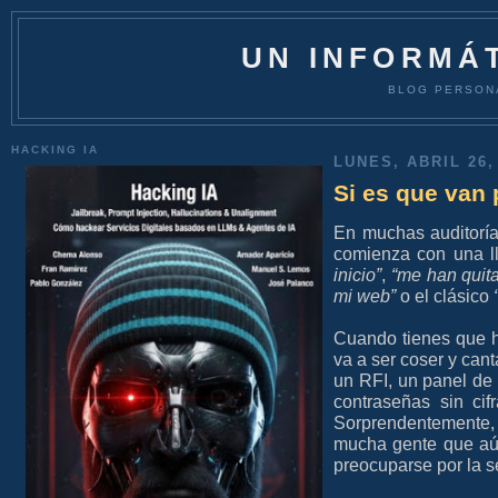
UN INFORMÁT
BLOG PERSON
HACKING IA
LUNES, ABRIL 26,
Si es que van 
En muchas auditoría
comienza con una l
inicio”
,
“me han quit
mi web”
o el clásico
Cuando tienes que 
va a ser coser y cant
un RFI, un panel de 
contraseñas sin cif
Sorprendentemente,
mucha gente que aú
preocuparse por la s