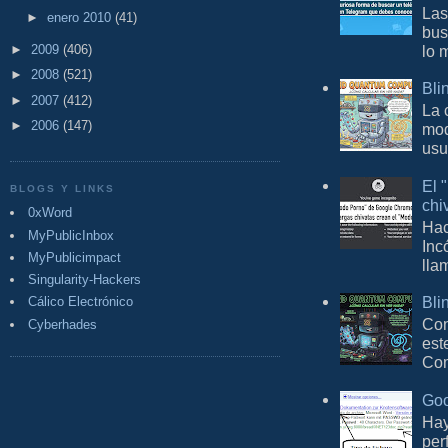
Las
►
enero 2010
(41)
bus
►
2009
(406)
lo 
►
2008
(521)
Bli
►
2007
(412)
La 
►
2006
(147)
mod
usu
El 
BLOGS Y LINKS
chi
0xWord
Hac
MyPublicInbox
Inc
MyPublicimpact
lla
Singularity-Hackers
Bli
Cálico Electrónico
Con
Cyberhades
est
Com
Goo
Hay
per