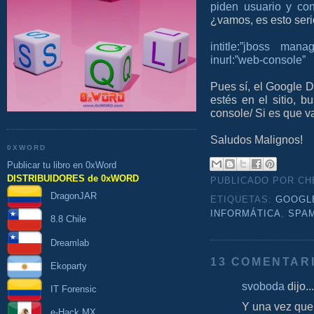
piden usuario y co
¿vamos, es esto ser
intitle:”jboss man
inurl:”web-console”
Pues sí, el Google D
estés en el sitio, b
console/ Si es que 
Saludos Malignos!
0XWORD
Publicar tu libro en 0xWord
DISTRIBUIDORES de 0xWORD
PUBLICADO POR C
DragonJAR
ETIQUETAS:
GOOGL
INFORMÁTICA
,
SPA
8.8 Chile
Dreamlab
13 COMENTAR
Ekoparty
svoboda
dijo...
IT Forensic
Y una vez que
e-Hack MX