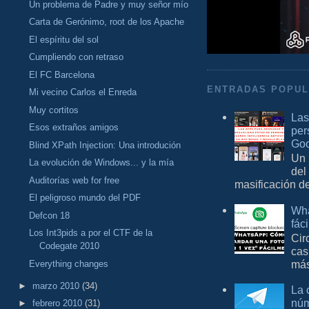
Un problema de Padre y muy señor mío
Carta de Gerónimo, root de los Apache
El espíritu del sol
Cumpliendo con retraso
El FC Barcelona
ENTRADAS POPU
Mi vecino Carlos el Enreda
Muy cortitos
Las
Esos extraños amigos
per
Goo
Blind XPath Injection: Una introdución
Un 
La evolución de Windows... y la mía
del
Auditorías web for free
masificación d
El peligroso mundo del PDF
Wha
Defcon 18
fác
Los Int3pids a por el CTF de la
Cir
Codegate 2010
cas
más
Everything changes
►
marzo 2010
(34)
La 
núm
►
febrero 2010
(31)