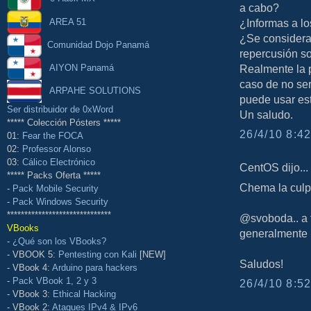
a cabo?
AREA 51
¿Informas a lo
¿Se considera 
Comunidad Dojo Panamá
repercusión so
AIYON Panamá
Realmente la 
caso de no ser
ARPAHE SOLUTIONS
puede usar est
Ser distribuidor de 0xWord
Un saludo.
***** Colección Pósters *****
26/4/10 8:42
01:
Fear the FOCA
02:
Professor Alonso
03:
Cálico Electrónico
CentOS dijo...
***** Packs Oferta *****
Chema la culp
-
Pack Mobile Security
-
Pack Windows Security
******************************
@svoboda.. a t
VBooks
generalmente 
-
¿Qué son los VBooks?
- VBOOK 5:
Pentesting con Kali
[NEW]
Saludos!
- VBook 4:
Arduino para hackers
-
Pack VBook 1, 2 y 3
26/4/10 8:52
- VBook 3:
Ethical Hacking
- VBook 2:
Ataques IPv4 & IPv6