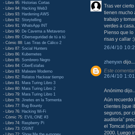
- Libro 95:
Historias Cortas
Tras ver ciert
- Libro 94:
Hacking Web3
tienen mucho 
- Libro 93:
Hardening AWS
trabajo y toma
- Libro 92:
Storytelling
verdes a casa.
- Libro 91:
WhatsApp INT
- Libro 90:
De Caverna a Metaverso
Pienso que lo m
- Libro 89:
Ciberseguridad de tú a tú
risas y callar :)
- Cómic 88:
Las Tiras de Cálico 2
26/4/10 10:2
- Libro 87:
Social Hunters
- Libro 86:
Kubernetes
- Libro 85:
Sombrero Negro
zhenyxn
dijo...
- Libro 84:
CiberEstafas
Este comentari
- Libro 83:
Malware Moderno
26/4/10 1:01
- Libro 82:
Relatos Hackear tiempo
- Libro 81:
Mara Turing Libro 3
- Libro 80:
Mara Turing Libro 2
Anónimo dijo..
- Libro 79:
Mara Turing Libro 1
Aún recuerdo l
- Libro 78:
Jinetes en la Tormenta
- Libro 77:
Bug Bounty
clientes (que 
- Libro 76:
Hacking Wi-Fi
seguros, por c
- Cómic 75:
EVIL:ONE #3
auditoría" pr
- Libro 74:
Raspberry Pi
el Tomcat (a
- Libro 73:
OSINT
2000. Luego in
- Libro 72:
Show Me the e-money