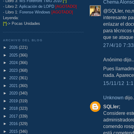
- Libro 3:
MS Forefront TMG 2010
[*]
Chema Alons
- Libro 2:
Aplicación de LOPD
[AGOTADO]
@SQLIer, no,n
- Libro 1:
Forense Windows
[AGOTADO]
interesante pa
Leyenda:
[*]
-> Pocas Unidades
enlazar el do
para técnicos 
que se ataque
ARCHIVO DEL BLOG
27/4/10 7:33
►
2026
(221)
►
2025
(366)
Anónimo dijo..
►
2024
(366)
Pues llamadme
►
2023
(368)
nada. Aparece
►
2022
(361)
15/11/12 1:1
►
2021
(360)
►
2020
(340)
Unknown
dijo.
►
2019
(319)
SQLIer;
►
2018
(323)
Considere est
►
2017
(339)
administradore
►
2016
(329)
comendo rosqu
►
2015
(346)
está cometend