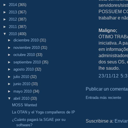
servidores/sis
►
2014
(365)
POSSUEM COR
►
2013
(367)
trabalhar e não
►
2012
(387)
►
2011
(387)
Maligno;
▼
2010
(400)
ÓTIMO TRABAL
►
diciembre 2010
(31)
iniciativa. A p
►
noviembre 2010
(31)
em informaçõe
►
octubre 2010
(33)
administrador
dos seus OS, e
►
septiembre 2010
(35)
lhe saudo.
►
agosto 2010
(32)
23/11/12 5:3
►
julio 2010
(32)
►
junio 2010
(33)
Publicar un comenta
►
mayo 2010
(34)
Entrada más reciente
▼
abril 2010
(33)
MOSS Wanted
La OTAN y el Yoga compañeros de IP
¿Cuánto pagará la SGAE por su
Suscribirse a:
Enviar
software?