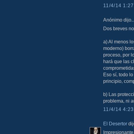
11/4/14 1:27
Anónimo dijo..
Dos breves not
a) Al menos l
moderno) borra
proceso, por l
hará que las c
comprometidas 
Eso sí, todo lo
principio, com
b) Las protec
problema, ni 
11/4/14 4:23
El Desertor
dij
Impresionante.