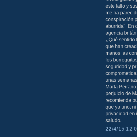
este fallo y s
me ha parecido
conspiración p
aburrida". En 
agencia britán
¿Qué sentido 
que han creado
manos las cons
los borreguito
seguridad y pr
comprometidas,
unas semanas e
Marta Peirano,
perjuicio de M
recomienda pu
que ya uno, ni
privacidad en 
saludo.
22/4/15 12:0