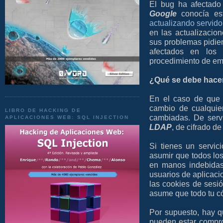
El bug ha afectado
Google
conocía es
actualizando servido
en las actualizacio
sus problemas pidie
afectados en los 
procedimiento de eme
¿Qué se debe hace
En el caso de que 
cambio de cualquie
LIBRO DE HACKING DE
cambiadas. De serv
APLICACIONES WEB: SQL INJECTION
LDAP
, de cifrado de
Si tienes un servic
asumir que todos lo
en manos indebidas
usuarios de aplicaci
las cookies de sesi
asume que todo tu c
Por supuesto, hay qu
pueden estar comprom