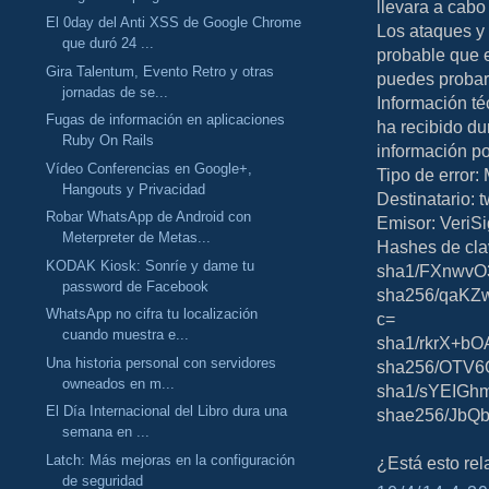
llevara a cabo
El 0day del Anti XSS de Google Chrome
Los ataques y 
que duró 24 ...
probable que 
Gira Talentum, Evento Retro y otras
puedes probar a
jornadas de se...
Información té
Fugas de información en aplicaciones
ha recibido du
Ruby On Rails
información po
Vídeo Conferencias en Google+,
Tipo de error: 
Hangouts y Privacidad
Destinatario: t
Robar WhatsApp de Android con
Emisor: VeriS
Meterpreter de Metas...
Hashes de cla
KODAK Kiosk: Sonríe y dame tu
sha1/FXnwvO
password de Facebook
sha256/qaKZ
WhatsApp no cifra tu localización
c=
cuando muestra e...
sha1/rkrX+b
Una historia personal con servidores
sha256/OTV6O
owneados en m...
sha1/sYEIGh
El Día Internacional del Libro dura una
shae256/JbQ
semana en ...
Latch: Más mejoras en la configuración
¿Está esto re
de seguridad