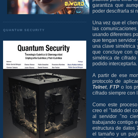
garantiza que aunq
poder descifrarla si n
Una vez que el client
las comunicaciones y
QUANTUM SECURITY
usando diferentes po
que tengan servidor y
una clave simétrica 
que concluye con qu
simétrica de cifrad
podido interceptarla.
A partir de ese mo
protocolo de aplic
Telnet
,
FTP
o los p
cifrado siempre con 
Como este proceso 
creo el "latido del c
al servidor "no cie
trabajando contigo e
estructura de datos
el tamaño y un payl