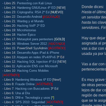
- Libro 25:
Pentesting con Kali Linux
Donde dices:
- Libro 24:
Hardening GNU/Linux 4ª ED
[NEW]
Hasta el últim
- Libro 23:
Criptografía: RSA 2ª Ed
[
NUEVO
]
- Libro 22:
Desarrollo Android
[AGOTADO]
un servidor ti
- Libro 21:
Wardog y el Mundo
hasta las clav
- Libro 20:
Hacking VoIP 2ª ED
servidores. Fi
- Libro 19:
Microhistorias
- Libro 18:
Hacker Épico
Hay que dejar 
- Libro 17:
Metasploit para pentesters
[GOLD]
asignada al p
- Libro 16:
Windows Server 2012
[AGOTADO]
vas a dar con
- Libro 15: PowerShell SysAdmin
[AGOTADO]
- Libro 14:
Desarrollo Apps iPad & iPhone
usada ya por 
- Libro 13:
Ataques en redes IPv4/IPv6
3ª Ed
- Libro 12:
Hacking SQL Injection 4ª Ed
[NEW]
Vas a dar con
- Libro 11:
Aplicación ENS con Microsoft
pertenecientes
- Libro 10:
Hacking Coms Mobiles
[AGOTADO]
Es muy grave 
- Libro 9:
Hardening Windows 6ª ED
[New!]
- Libro 8:
Fraude Online
[AGOTADO]
de otras pers
- Libro 7:
Hacking con Buscadores
3ª Ed
lejos de dar c
- Libro 6:
Una al Día
región de mem
- Libro 5:
DNI-e: Tecnología y usos
[*]
que se le asi
- Libro 4:
SPS 2010: Seguridad
[AGOTADO]
donde antes h