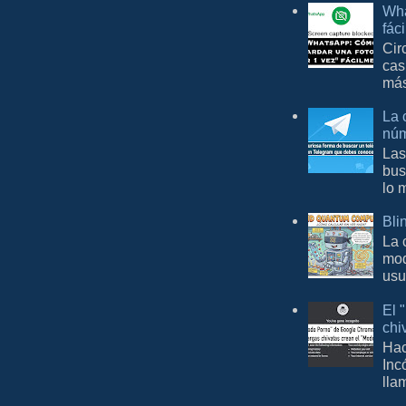
Wha
fác
Cir
cas
más
La 
núm
Las
bus
lo 
Bli
La 
mod
usu
El 
chi
Hac
Inc
lla