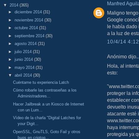
Manfred Aguil
▼
2014
(365)
►
diciembre 2014
(31)
Maligno tengo
Google conocí
►
noviembre 2014
(30)
le había dado 
►
octubre 2014
(31)
a la luz de e
►
septiembre 2014
(30)
10/4/14 4:12
►
agosto 2014
(31)
►
julio 2014
(31)
Anónimo dijo..
►
junio 2014
(30)
Hola, al inten
►
mayo 2014
(31)
esto:
▼
abril 2014
(30)
Cuéntame tu experiencia Latch
"www.twitter.c
Cómo robarle las contraseñas a los
proteger la i
Administradores...
establecer co
Hacer Jailbreak a un Kiosco de Internet
devuelto inusu
con un Lum...
atacante esté 
Vídeo de la charla "Digital Latches for
www.twitter.co
your Digit...
haya interrump
OpenSSL, GnuTLS, Goto Fail y otros
protegida ya 
bugs en criptog...