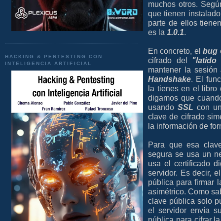
muchos otros. Seg
que tienen instalad
parte de ellos tien
es la
1.0.1
.
En concreto, el
bug
HACKING & PENTESTING CON
cifrado del
"latido
INTELIGENCIA ARTIFICIAL
mantener la sesión
Handshake
. El fun
la tienes en el libr
digamos que cuando 
usando
SSL
con un 
clave de cifrado sim
la información de fo
Para que esa clave
segura se usa un n
usa el certificado d
servidor. Es decir, 
pública para firmar 
asimétrico. Como sab
clave pública solo p
el servidor envía s
pública para cifrar l