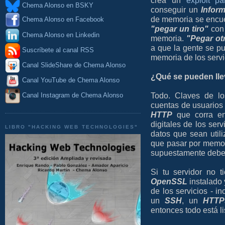
crea un
exploit p
Chema Alonso en BSKY
conseguir un
Infor
de memoria se encue
Chema Alonso en Facebook
"pegar un tiro"
con
Chema Alonso en Linkedin
memoria.
"Pegar otr
a que la gente se p
Suscríbete al canal RSS
memoria de los serv
Canal SlideShare de Chema Alonso
¿Qué se pueden lle
Canal YouTube de Chema Alonso
Todo. Claves de los
Canal Instagram de Chema Alonso
cuentas de usuarios 
HTTP
que corra en 
digitales de los serv
LIBRO "HACKING WEB TECHNOLOGIES"
datos que sean util
que pasar por memori
supuestamente deber
Si tu servidor no 
OpenSSL
instalado 
de los servicios - i
un
SSH
, un
HTTP
entonces todo está li