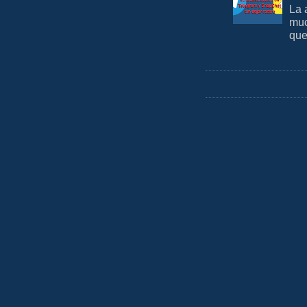
La 
muc
que