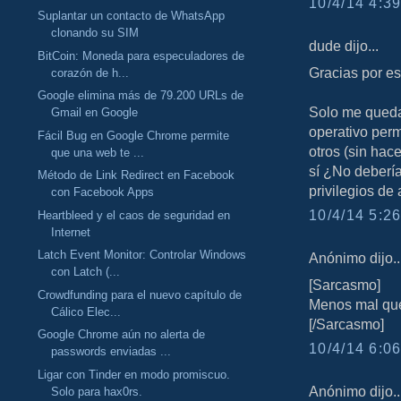
10/4/14 4:39
Suplantar un contacto de WhatsApp
clonando su SIM
dude dijo...
BitCoin: Moneda para especuladores de
Gracias por es
corazón de h...
Google elimina más de 79.200 URLs de
Solo me queda
Gmail en Google
operativo per
Fácil Bug en Google Chrome permite
otros (sin hac
que una web te ...
sí ¿No debería
Método de Link Redirect en Facebook
privilegios de
con Facebook Apps
10/4/14 5:26
Heartbleed y el caos de seguridad en
Internet
Latch Event Monitor: Controlar Windows
Anónimo dijo..
con Latch (...
[Sarcasmo]
Crowdfunding para el nuevo capítulo de
Menos mal que
Cálico Elec...
[/Sarcasmo]
Google Chrome aún no alerta de
10/4/14 6:06
passwords enviadas ...
Ligar con Tinder en modo promiscuo.
Anónimo dijo..
Solo para hax0rs.