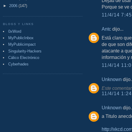
Dejad de usar
►
2006
(147)
Porque se ve q
11/4/14 7:45
BLOGS Y LINKS
Antc
dijo...
0xWord
Está claro qu
MyPublicInbox
de que son di
MyPublicimpact
atacante a que
Singularity-Hackers
información y 
Cálico Electrónico
Cyberhades
11/4/14 11:0
Unknown
dijo.
Este comentari
11/4/14 1:24
Unknown
dijo.
a Titulo anecd
http://xkcd.co