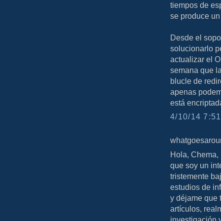
tiempos de es
se produce un 
Desde el sopo
solucionarlo p
actualizar el
semana que la
blucle de redi
apenas podemos
está encriptad
4/10/14 7:51
whatgoesaround
Hola, Chema, 
que soy un int
tristemente ba
estudios de in
y déjame que t
artículos, rea
investigación 