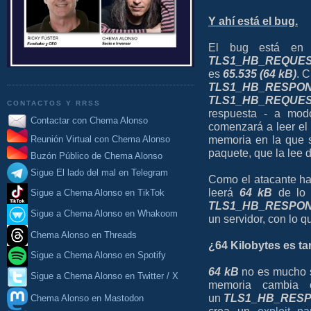
Y ahí está el bug.
El bug está en 
TLS1_HB_REQUE
es
65.535 (64 kB)
. 
TLS1_HB_RESPO
TLS1_HB_REQUE
CONTACTOS Y RRSS
respuesta - a mod
Contactar con Chema Alonso
comenzará a leer e
memoria en la que s
Reunión Virtual con Chema Alonso
paquete, que la lee
Buzón Público de Chema Alonso
Sigue El lado del mal en Telegram
Como el atacante ha
leerá
64
kB
de lo 
Sigue a Chema Alonso en TikTok
TLS1_HB_RESPO
Sigue a Chema Alonso en Whakoom
un servidor, con lo 
Chema Alonso en Threads
¿64 Kilobytes es ta
Sigue a Chema Alonso en Spotify
64 kB
no es mucho s
Sigue a Chema Alonso en Twitter / X
memoria cambia 
un
TLS1_HB_RES
Chema Alonso en Mastodon