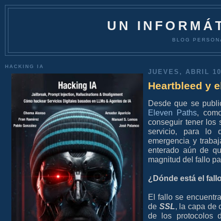
UN INFORMÁT
BLOG PERSON
HACKING IA
JUEVES, ABRIL 10
Heartbleed y e
Desde que se publi
Eleven Paths
, com
conseguir tener los 
servicio, para lo
emergencia y trabaj
enterado aún de qué
magnitud del fallo p
¿Dónde está el fall
El fallo se encuent
de
SSL
, la capa de
de los protocolos 