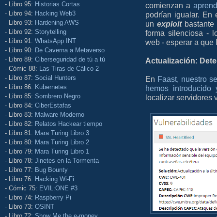
- Libro 95:
Historias Cortas
comienzan a
aprend
- Libro 94:
Hacking Web3
podrían igualar. En
- Libro 93:
Hardening AWS
un
exploit
bastante 
- Libro 92:
Storytelling
forma silenciosa - 
- Libro 91:
WhatsApp INT
web - esperar a que 
- Libro 90:
De Caverna a Metaverso
- Libro 89:
Ciberseguridad de tú a tú
Actualización: Det
- Cómic 88:
Las Tiras de Cálico 2
- Libro 87:
Social Hunters
En
Faast, nuestro s
- Libro 86:
Kubernetes
hemos introducido 
- Libro 85:
Sombrero Negro
localizar servidores
- Libro 84:
CiberEstafas
- Libro 83:
Malware Moderno
- Libro 82:
Relatos Hackear tiempo
- Libro 81:
Mara Turing Libro 3
- Libro 80:
Mara Turing Libro 2
- Libro 79:
Mara Turing Libro 1
- Libro 78:
Jinetes en la Tormenta
- Libro 77:
Bug Bounty
- Libro 76:
Hacking Wi-Fi
- Cómic 75:
EVIL:ONE #3
- Libro 74:
Raspberry Pi
- Libro 73:
OSINT
- Libro 72:
Show Me the e-money