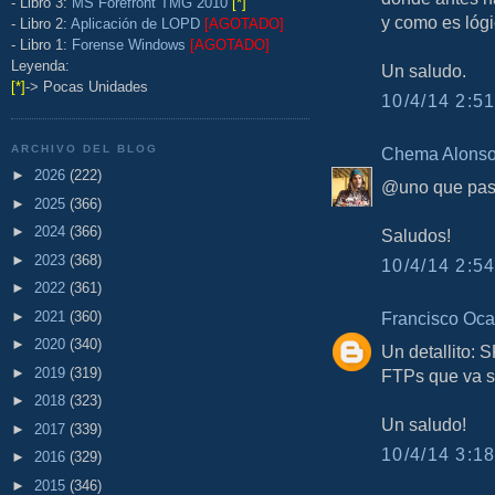
- Libro 3:
MS Forefront TMG 2010
[*]
y como es lógi
- Libro 2:
Aplicación de LOPD
[AGOTADO]
- Libro 1:
Forense Windows
[AGOTADO]
Leyenda:
Un saludo.
[*]
-> Pocas Unidades
10/4/14 2:51
ARCHIVO DEL BLOG
Chema Alons
►
2026
(222)
@uno que pasa
►
2025
(366)
►
2024
(366)
Saludos!
►
2023
(368)
10/4/14 2:54
►
2022
(361)
►
2021
(360)
Francisco Oca
►
2020
(340)
Un detallito: 
►
2019
(319)
FTPs que va s
►
2018
(323)
Un saludo!
►
2017
(339)
10/4/14 3:18
►
2016
(329)
►
2015
(346)