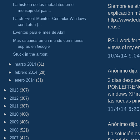
La historia de los metadatos en el
Siempre es atr
mensaje del pas...
explicación má
Latch Event Monitor: Controlar Windows
http://www.ted
con Latch (...
reuse
Eventos para el mes de Abril
PS. I work for
Más usuarios en un mundo con menos
espías en Google
views of my e
Stuck in the airport
10/4/14 9:04
►
marzo 2014
(31)
Anónimo dijo..
►
febrero 2014
(28)
2 dias despue
►
enero 2014
(31)
PONLEFRENO c
►
2013
(367)
windows XPired
►
2012
(387)
las ruedas pin
►
2011
(387)
11/4/14 6:20
►
2010
(400)
►
2009
(406)
Anónimo dijo..
►
2008
(521)
La solución e
►
2007
(412)