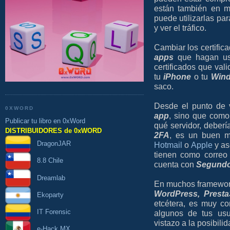
están también en me
puede utilizarlas par
y ver el tráfico.
Cambiar los certifica
apps
que hagan u
certificados que val
tu
iPhone
o tu
Win
saco.
Desde el punto de v
0XWORD
app
, sino que como
Publicar tu libro en 0xWord
qué servidor, deber
DISTRIBUIDORES de 0xWORD
2FA
, es un buen m
DragonJAR
Hotmail
o
Apple
y as
tienen como correo
8.8 Chile
cuenta con
Segundo
Dreamlab
En muchos framewo
WordPress, Prest
Ekoparty
etcétera, es muy c
IT Forensic
algunos de tus usu
vistazo a la posibil
e-Hack MX