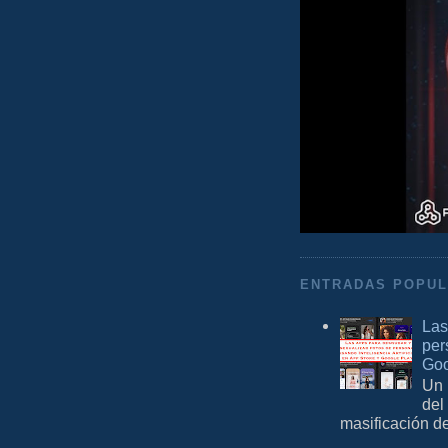
ENTRADAS POPU
Las
per
Goo
Un 
del
masificación d