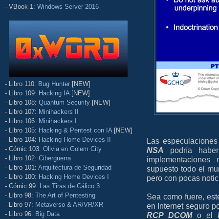
- VBook 1:
Windows Server 2016
- Libro 110:
Bug Hunter
[NEW]
- Libro 109:
Hacking IA
[NEW]
- Libro 108:
Quantum Security
[NEW]
- Libro 107:
Minihackers II
- Libro 106:
Minihackers I
- Libro 105:
Hacking & Pentest con IA
[NEW]
- Libro 104:
Hacking Home Devices II
Las especulaciones 
- Cómic 103:
Olivia en Golem City
NSA
podría haber
- Libro 102:
Ciberguerra
implementaciones 
- Libro 101:
Arquitectura de Seguridad
supuesto todo el m
- Libro 100:
Hacking Home Devices I
pero con pocas notic
- Cómic 99:
Las Tiras de Cálico 3
- Libro 98:
The Art of Pentesting
Sea como fuere, est
- Libro 97:
Metaverso & AR/VR/XR
en Internet seguro po
- Libro 96:
Big Data
RCP DCOM
o el
M