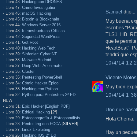
- Libro 48:
Hacking con DRONES
- Libro 47:
Crime Investigation
Samuel
dijo...
- Libro 46:
macOS Hacking
- Libro 45:
Bitcoin & Blockchain
Muy buena exp
- Libro 44:
Windows Server 2016
escribes "Para
- Libro 43:
Infraestructuras Críticas
TLS1_HB_REQU
- Libro 42:
Seguridad WordPress
que le permite
- Libro 41:
Got Root
HeartBeat". Pa
- Libro 40:
Hacking Web Tech
- Libro 39:
Sinfonier: CyberINT
tendrá que esp
- Libro 38:
Malware Android
10/4/14 12:2
- Libro 37:
Deep Web: Anonimato
- Libro 36:
Cluster
Vicente Motos
- Libro 35:
Pentesting PowerShell
- Libro 34:
Cómic Hacker Épico
Muy bien expl
- Libro 33:
Hacking con Python
10/4/14 1:38
- Libro 32:
Python para Pentesters 2ª ED
NEW
- Libro 31:
Epic Hacker [English PDF]
Uno que pasa
- Libro 30:
Ethical Hacking
[2ª]
- Libro 29:
Esteganografía & Estegoanálisis
Hola Chema,
- Libro 28:
Pentesting con FOCA
[
SILVER
]
- Libro 27:
Linux Exploiting
Hay un pequeño
- Libro 26:
Hacking IOS 2ª Ed