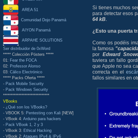
Si tienes muchos ser
AREA 51
para detectar esos 
64 kB
.
Comunidad Dojo Panamá
AIYON Panamá
¿Esto una puerta t
ARPAHE SOLUTIONS
Como os podéis ima
la famosa
"capacid
Ser distribuidor de 0xWord
por
Edward Snow
***** Colección Pósters *****
tuviera un fallo gord
01:
Fear the FOCA
que Apple no sea capa
02:
Professor Alonso
correcta en el
escán
03:
Cálico Electrónico
fallos similares en o
***** Packs Oferta *****
-
Pack Mobile Security
-
Pack Windows Security
******************************
VBooks
-
¿Qué son los VBooks?
- VBOOK 5:
Pentesting con Kali
[NEW]
- VBook 4:
Arduino para hackers
-
Pack VBook 1, 2 y 3
- VBook 3:
Ethical Hacking
- VBook 2:
Ataques IPv4 & IPv6