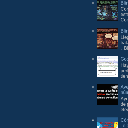
Bli
Con
est
Com
Bli
Lle
tra
, B
Goo
Hay
per
tie
Ave
núm
Aye
de 
ele
Cóm
Tel