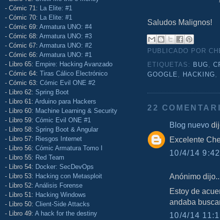
- Cómic 71:
La Elite: #1
- Cómic 70:
La Elite: #1
Saludos Malignos!
- Cómic 69:
Armatura UNO: #4
- Cómic 68:
Armatura UNO: #3
- Cómic 67:
Armatura UNO: #2
PUBLICADO POR C
- Cómic 66:
Armatura UNO: #1
- Libro 65:
Empire: Hacking Avanzado
ETIQUETAS:
BUG
,
C
- Cómic 64:
Tiras Cálico Electrónico
GOOGLE
,
HACKING
- Cómic 63:
Cómic Evil ONE #2
- Libro 62:
Spring Boot
- Libro 61:
Arduino para Hackers
22 COMENTAR
- Libro 60:
Machine Learning & Security
- Libro 59:
Cómic Evil ONE #1
Blog nuevo
dij
- Libro 58:
Spring Boot & Angular
- Libro 57:
Riesgos Internet
Excelente Che
- Libro 56:
Cómic Armatura Tomo I
10/4/14 9:42
- Libro 55:
Red Team
- Libro 54:
Docker: SecDevOps
Anónimo dijo..
- Libro 53:
Hacking con Metasploit
- Libro 52:
Análisis Forense
Estoy de acuer
- Libro 51:
Hacking Windows
andaba busca
- Libro 50:
Client-Side Attacks
- Libro 49:
A hack for the destiny
10/4/14 11:1