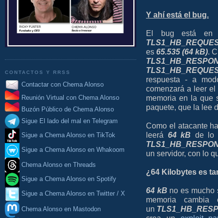
Y ahí está el bug.
El bug está en 
TLS1_HB_REQUE
es
65.535 (64 kB)
. 
TLS1_HB_RESPO
TLS1_HB_REQUE
CONTACTOS Y RRSS
respuesta - a mod
Contactar con Chema Alonso
comenzará a leer e
memoria en la que s
Reunión Virtual con Chema Alonso
paquete, que la lee
Buzón Público de Chema Alonso
Sigue El lado del mal en Telegram
Como el atacante ha
leerá
64
kB
de lo 
Sigue a Chema Alonso en TikTok
TLS1_HB_RESPO
Sigue a Chema Alonso en Whakoom
un servidor, con lo 
Chema Alonso en Threads
¿64 Kilobytes es ta
Sigue a Chema Alonso en Spotify
64 kB
no es mucho s
Sigue a Chema Alonso en Twitter / X
memoria cambia 
un
TLS1_HB_RES
Chema Alonso en Mastodon