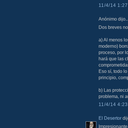
11/4/14 1:27
Anónimo dijo..
Dos breves not
a) Al menos l
moderno) borra
proceso, por l
hará que las c
comprometidas 
Eso sí, todo lo
principio, com
b) Las protec
problema, ni 
11/4/14 4:23
El Desertor
dij
Impresionante.