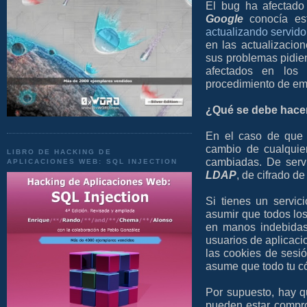
El bug ha afectado
Google
conocía es
actualizando servido
en las actualizacio
sus problemas pidie
afectados en los 
procedimiento de eme
¿Qué se debe hace
En el caso de que 
cambio de cualquie
LIBRO DE HACKING DE
cambiadas. De serv
APLICACIONES WEB: SQL INJECTION
LDAP
, de cifrado de
Si tienes un servic
asumir que todos lo
en manos indebidas
usuarios de aplicaci
las cookies de sesi
asume que todo tu c
Por supuesto, hay qu
pueden estar comprom