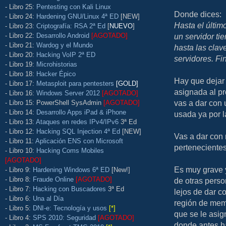
- Libro 25:
Pentesting con Kali Linux
Donde dices:
- Libro 24:
Hardening GNU/Linux 4ª ED
[NEW]
Hasta el últim
- Libro 23:
Criptografía: RSA 2ª Ed
[
NUEVO
]
- Libro 22:
Desarrollo Android
[AGOTADO]
un servidor ti
- Libro 21:
Wardog y el Mundo
hasta las clav
- Libro 20:
Hacking VoIP 2ª ED
servidores. Fi
- Libro 19:
Microhistorias
- Libro 18:
Hacker Épico
Hay que dejar 
- Libro 17:
Metasploit para pentesters
[GOLD]
asignada al p
- Libro 16:
Windows Server 2012
[AGOTADO]
vas a dar con
- Libro 15: PowerShell SysAdmin
[AGOTADO]
- Libro 14:
Desarrollo Apps iPad & iPhone
usada ya por 
- Libro 13:
Ataques en redes IPv4/IPv6
3ª Ed
- Libro 12:
Hacking SQL Injection 4ª Ed
[NEW]
Vas a dar con
- Libro 11:
Aplicación ENS con Microsoft
pertenecientes
- Libro 10:
Hacking Coms Mobiles
[AGOTADO]
Es muy grave 
- Libro 9:
Hardening Windows 6ª ED
[New!]
- Libro 8:
Fraude Online
[AGOTADO]
de otras pers
- Libro 7:
Hacking con Buscadores
3ª Ed
lejos de dar c
- Libro 6:
Una al Día
región de mem
- Libro 5:
DNI-e: Tecnología y usos
[*]
que se le asi
- Libro 4:
SPS 2010: Seguridad
[AGOTADO]
donde antes h