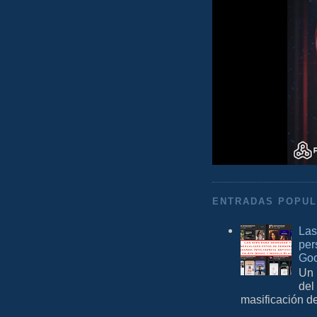
ENTRADAS POPU
Las
per
Goo
Un 
del
masificación d