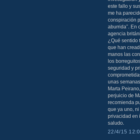
este fallo y s
me ha parecido
conspiración p
aburrida". En 
agencia britán
¿Qué sentido 
que han creado
manos las cons
los borreguito
seguridad y pr
comprometidas,
unas semanas e
Marta Peirano,
perjuicio de M
recomienda pu
que ya uno, ni
privacidad en 
saludo.
22/4/15 12:0