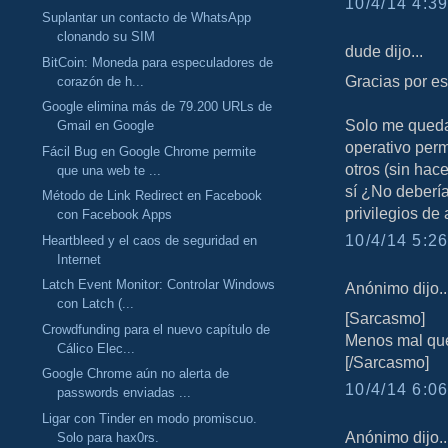
10/4/14 4:39
Suplantar un contacto de WhatsApp
clonando su SIM
dude dijo...
BitCoin: Moneda para especuladores de
Gracias por es
corazón de h...
Google elimina más de 79.200 URLs de
Solo me queda
Gmail en Google
operativo per
Fácil Bug en Google Chrome permite
otros (sin hac
que una web te ...
sí ¿No debería
Método de Link Redirect en Facebook
privilegios de
con Facebook Apps
10/4/14 5:26
Heartbleed y el caos de seguridad en
Internet
Latch Event Monitor: Controlar Windows
Anónimo dijo..
con Latch (...
[Sarcasmo]
Crowdfunding para el nuevo capítulo de
Menos mal que
Cálico Elec...
[/Sarcasmo]
Google Chrome aún no alerta de
10/4/14 6:06
passwords enviadas ...
Ligar con Tinder en modo promiscuo.
Anónimo dijo..
Solo para hax0rs.