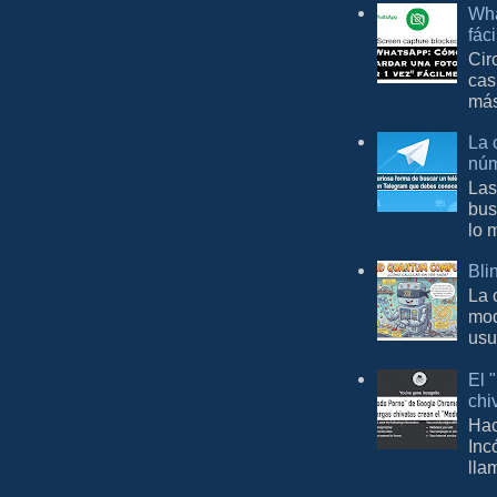
Wha
fác
Cir
cas
más
La 
núm
Las
bus
lo 
Bli
La 
mod
usu
El 
chi
Hac
Inc
lla