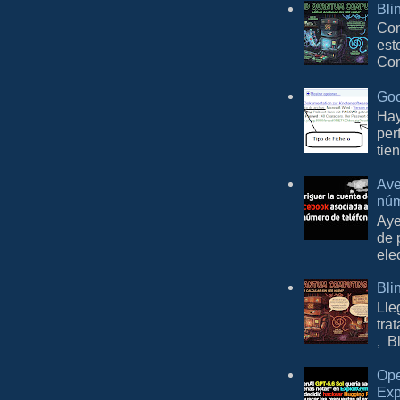
Bli
Con
est
Com
Goo
Hay
per
tie
Ave
núm
Aye
de 
ele
Bli
Lle
tra
, B
Ope
Exp