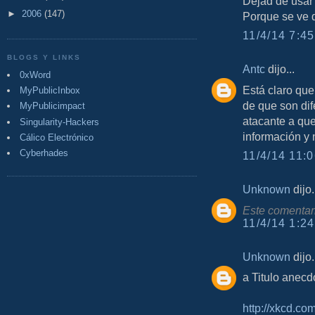
Dejad de usar
►
2006
(147)
Porque se ve q
11/4/14 7:45
BLOGS Y LINKS
Antc
dijo...
0xWord
Está claro qu
MyPublicInbox
de que son di
MyPublicimpact
atacante a que
Singularity-Hackers
información y 
Cálico Electrónico
Cyberhades
11/4/14 11:0
Unknown
dijo.
Este comentari
11/4/14 1:24
Unknown
dijo.
a Titulo anecd
http://xkcd.co