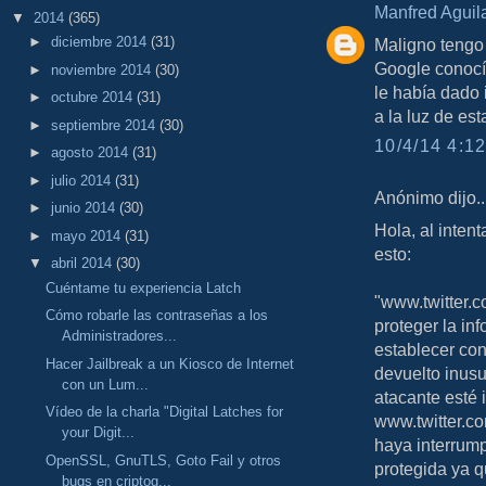
Manfred Aguil
▼
2014
(365)
►
diciembre 2014
(31)
Maligno tengo
Google conocí
►
noviembre 2014
(30)
le había dado 
►
octubre 2014
(31)
a la luz de e
►
septiembre 2014
(30)
10/4/14 4:12
►
agosto 2014
(31)
►
julio 2014
(31)
Anónimo dijo..
►
junio 2014
(30)
Hola, al inten
►
mayo 2014
(31)
esto:
▼
abril 2014
(30)
Cuéntame tu experiencia Latch
"www.twitter.c
Cómo robarle las contraseñas a los
proteger la i
Administradores...
establecer co
Hacer Jailbreak a un Kiosco de Internet
devuelto inusu
con un Lum...
atacante esté 
Vídeo de la charla "Digital Latches for
www.twitter.co
your Digit...
haya interrump
OpenSSL, GnuTLS, Goto Fail y otros
protegida ya 
bugs en criptog...