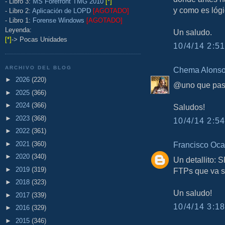
- Libro 3:
MS Forefront TMG 2010
[*]
y como es lógi
- Libro 2:
Aplicación de LOPD
[AGOTADO]
- Libro 1:
Forense Windows
[AGOTADO]
Leyenda:
Un saludo.
[*]
-> Pocas Unidades
10/4/14 2:51
ARCHIVO DEL BLOG
Chema Alons
►
2026
(220)
@uno que pasa
►
2025
(366)
►
2024
(366)
Saludos!
►
2023
(368)
10/4/14 2:54
►
2022
(361)
►
2021
(360)
Francisco Oca
►
2020
(340)
Un detallito: 
►
2019
(319)
FTPs que va s
►
2018
(323)
Un saludo!
►
2017
(339)
10/4/14 3:18
►
2016
(329)
►
2015
(346)