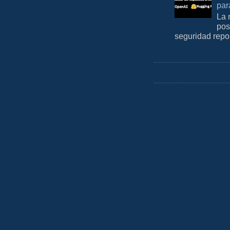
par
La 
pos
seguridad repo