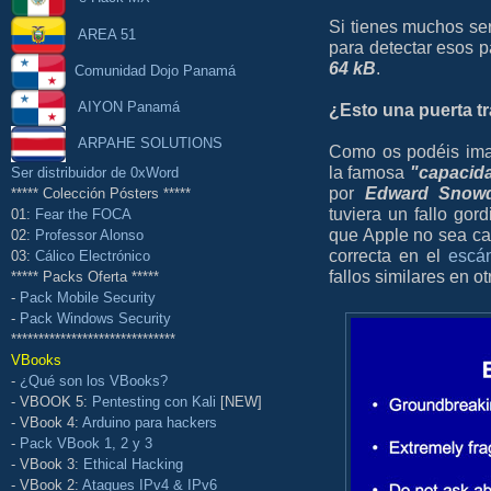
Si tienes muchos ser
AREA 51
para detectar esos 
64 kB
.
Comunidad Dojo Panamá
AIYON Panamá
¿Esto una puerta t
ARPAHE SOLUTIONS
Como os podéis ima
la famosa
"capacid
Ser distribuidor de 0xWord
por
Edward Snow
***** Colección Pósters *****
tuviera un fallo gord
01:
Fear the FOCA
que Apple no sea capa
02:
Professor Alonso
correcta en el
escán
03:
Cálico Electrónico
fallos similares en o
***** Packs Oferta *****
-
Pack Mobile Security
-
Pack Windows Security
******************************
VBooks
-
¿Qué son los VBooks?
- VBOOK 5:
Pentesting con Kali
[NEW]
- VBook 4:
Arduino para hackers
-
Pack VBook 1, 2 y 3
- VBook 3:
Ethical Hacking
- VBook 2:
Ataques IPv4 & IPv6