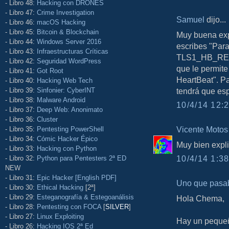
- Libro 48:
Hacking con DRONES
- Libro 47:
Crime Investigation
Samuel
dijo...
- Libro 46:
macOS Hacking
- Libro 45:
Bitcoin & Blockchain
Muy buena exp
- Libro 44:
Windows Server 2016
escribes "Para
- Libro 43:
Infraestructuras Críticas
TLS1_HB_REQU
- Libro 42:
Seguridad WordPress
que le permite
- Libro 41:
Got Root
HeartBeat". Pa
- Libro 40:
Hacking Web Tech
- Libro 39:
Sinfonier: CyberINT
tendrá que esp
- Libro 38:
Malware Android
10/4/14 12:2
- Libro 37:
Deep Web: Anonimato
- Libro 36:
Cluster
Vicente Motos
- Libro 35:
Pentesting PowerShell
- Libro 34:
Cómic Hacker Épico
Muy bien expl
- Libro 33:
Hacking con Python
10/4/14 1:38
- Libro 32:
Python para Pentesters 2ª ED
NEW
- Libro 31:
Epic Hacker [English PDF]
Uno que pasa
- Libro 30:
Ethical Hacking
[2ª]
- Libro 29:
Esteganografía & Estegoanálisis
Hola Chema,
- Libro 28:
Pentesting con FOCA
[
SILVER
]
- Libro 27:
Linux Exploiting
Hay un pequeño
- Libro 26:
Hacking IOS 2ª Ed