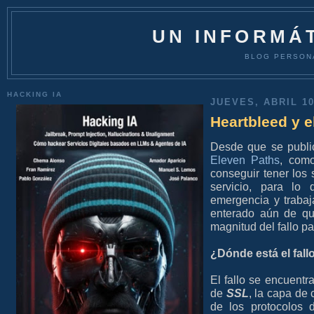
UN INFORMÁT
BLOG PERSON
HACKING IA
JUEVES, ABRIL 10
Heartbleed y e
Desde que se publi
Eleven Paths
, com
conseguir tener los 
servicio, para lo
emergencia y trabaj
enterado aún de qué
magnitud del fallo p
¿Dónde está el fall
El fallo se encuent
de
SSL
, la capa de
de los protocolos 