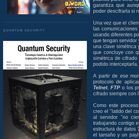
garantiza que aunq
poder descifrarla si n
Una vez que el client
las comunicaciones y
QUANTUM SECURITY
usando diferentes po
que tengan servidor y
una clave simétrica 
que concluye con qu
simétrica de cifrad
podido interceptarla.
A partir de ese mo
protocolo de aplic
Telnet
,
FTP
o los p
cifrado siempre con 
Como este proceso 
creo el "latido del c
al servidor "no cie
trabajando contigo e
estructura de datos
el tamaño y un payl