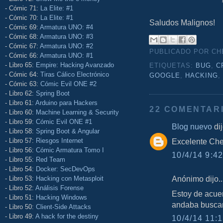
- Cómic 71:
La Elite: #1
- Cómic 70:
La Elite: #1
Saludos Malignos!
- Cómic 69:
Armatura UNO: #4
- Cómic 68:
Armatura UNO: #3
- Cómic 67:
Armatura UNO: #2
PUBLICADO POR C
- Cómic 66:
Armatura UNO: #1
- Libro 65:
Empire: Hacking Avanzado
ETIQUETAS:
BUG
,
C
- Cómic 64:
Tiras Cálico Electrónico
GOOGLE
,
HACKING
- Cómic 63:
Cómic Evil ONE #2
- Libro 62:
Spring Boot
- Libro 61:
Arduino para Hackers
22 COMENTAR
- Libro 60:
Machine Learning & Security
- Libro 59:
Cómic Evil ONE #1
Blog nuevo
dij
- Libro 58:
Spring Boot & Angular
- Libro 57:
Riesgos Internet
Excelente Che
- Libro 56:
Cómic Armatura Tomo I
10/4/14 9:42
- Libro 55:
Red Team
- Libro 54:
Docker: SecDevOps
Anónimo dijo..
- Libro 53:
Hacking con Metasploit
- Libro 52:
Análisis Forense
Estoy de acuer
- Libro 51:
Hacking Windows
andaba busca
- Libro 50:
Client-Side Attacks
- Libro 49:
A hack for the destiny
10/4/14 11:1