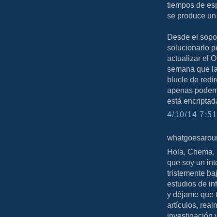
tiempos de es
se produce un 
Desde el sopo
solucionarlo p
actualizar el
semana que la
blucle de redi
apenas podemos
está encriptad
4/10/14 7:51
whatgoesaround
Hola, Chema, 
que soy un int
tristemente ba
estudios de in
y déjame que t
artículos, rea
investigación 