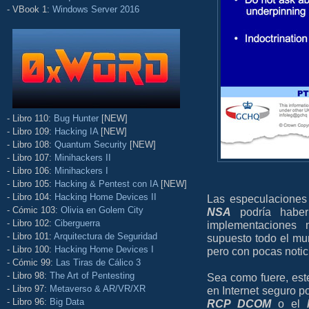
- VBook 1:
Windows Server 2016
- Libro 110:
Bug Hunter
[NEW]
- Libro 109:
Hacking IA
[NEW]
- Libro 108:
Quantum Security
[NEW]
- Libro 107:
Minihackers II
- Libro 106:
Minihackers I
- Libro 105:
Hacking & Pentest con IA
[NEW]
- Libro 104:
Hacking Home Devices II
Las especulaciones 
- Cómic 103:
Olivia en Golem City
NSA
podría haber
- Libro 102:
Ciberguerra
implementaciones 
- Libro 101:
Arquitectura de Seguridad
supuesto todo el m
- Libro 100:
Hacking Home Devices I
pero con pocas notic
- Cómic 99:
Las Tiras de Cálico 3
- Libro 98:
The Art of Pentesting
Sea como fuere, est
- Libro 97:
Metaverso & AR/VR/XR
en Internet seguro po
- Libro 96:
Big Data
RCP DCOM
o el
M