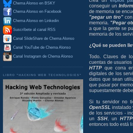
crea un
exploit p
Chema Alonso en BSKY
conseguir un
Infor
de memoria se encue
Chema Alonso en Facebook
"pegar un tiro"
con
Chema Alonso en Linkedin
memoria.
"Pegar otr
a que la gente se p
Suscríbete al canal RSS
memoria de los serv
Canal SlideShare de Chema Alonso
¿Qué se pueden lle
Canal YouTube de Chema Alonso
Todo. Claves de los
Canal Instagram de Chema Alonso
cuentas de usuarios 
HTTP
que corra en 
digitales de los serv
LIBRO "HACKING WEB TECHNOLOGIES"
datos que sean util
que pasar por memori
supuestamente deber
Si tu servidor no 
OpenSSL
instalado 
de los servicios - i
un
SSH
, un
HTTP
entonces todo está li