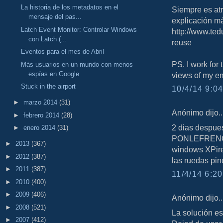
La historia de los metadatos en el
Siempre es atr
mensaje del pas...
explicación má
Latch Event Monitor: Controlar Windows
http://www.ted
con Latch (...
reuse
Eventos para el mes de Abril
PS. I work for
Más usuarios en un mundo con menos
espías en Google
views of my e
Stuck in the airport
10/4/14 9:04
►
marzo 2014
(31)
Anónimo dijo..
►
febrero 2014
(28)
2 dias despue
►
enero 2014
(31)
PONLEFRENO c
►
2013
(367)
windows XPired
►
2012
(387)
las ruedas pin
►
2011
(387)
11/4/14 6:20
►
2010
(400)
►
2009
(406)
Anónimo dijo..
►
2008
(521)
La solución e
►
2007
(412)