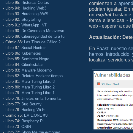
- Libro 95:
Historias Cortas
comienzan a
aprend
- Libro 94:
Hacking Web3
podrían igualar. En
- Libro 93:
Hardening AWS
un
exploit
bastante 
- Libro 92:
Storytelling
forma silenciosa - 
- Libro 91:
WhatsApp INT
web - esperar a que 
- Libro 90:
De Caverna a Metaverso
- Libro 89:
Ciberseguridad de tú a tú
Actualización: Det
- Cómic 88:
Las Tiras de Cálico 2
- Libro 87:
Social Hunters
En
Faast, nuestro s
- Libro 86:
Kubernetes
hemos introducido 
- Libro 85:
Sombrero Negro
localizar servidores
- Libro 84:
CiberEstafas
- Libro 83:
Malware Moderno
- Libro 82:
Relatos Hackear tiempo
- Libro 81:
Mara Turing Libro 3
- Libro 80:
Mara Turing Libro 2
- Libro 79:
Mara Turing Libro 1
- Libro 78:
Jinetes en la Tormenta
- Libro 77:
Bug Bounty
- Libro 76:
Hacking Wi-Fi
- Cómic 75:
EVIL:ONE #3
- Libro 74:
Raspberry Pi
- Libro 73:
OSINT
- Libro 72:
Show Me the e-money