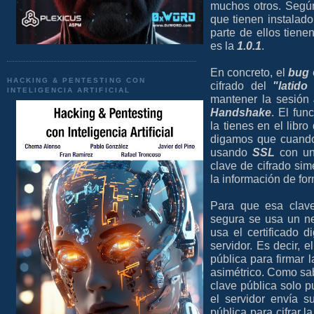
muchos otros. Seg
que tienen instalad
parte de ellos tien
es la
1.0.1
.
En concreto, el
bug
HACKING & PENTESTING CON
cifrado del
"latido
INTELIGENCIA ARTIFICIAL
mantener la sesión
Handshake
. El fun
la tienes en el libr
digamos que cuando 
usando
SSL
con un 
clave de cifrado sim
la información de fo
Para que esa clave
segura se usa un n
usa el certificado d
servidor. Es decir, 
pública para firmar 
asimétrico. Como sab
clave pública solo p
el servidor envía s
pública para cifrar l