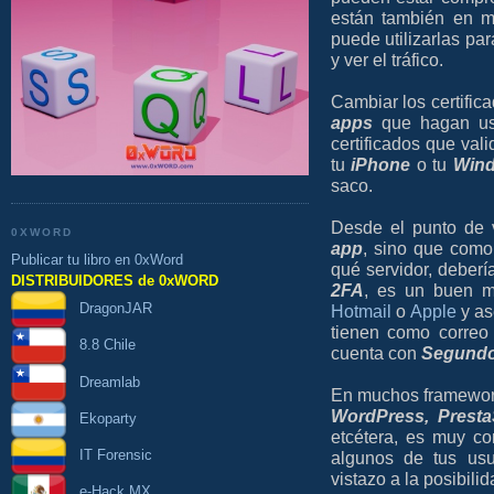
están también en me
puede utilizarlas par
y ver el tráfico.
Cambiar los certifica
apps
que hagan u
certificados que val
tu
iPhone
o tu
Win
saco.
Desde el punto de v
0XWORD
app
, sino que como
Publicar tu libro en 0xWord
qué servidor, deber
DISTRIBUIDORES de 0xWORD
2FA
, es un buen m
DragonJAR
Hotmail
o
Apple
y as
tienen como correo
8.8 Chile
cuenta con
Segundo
Dreamlab
En muchos framewo
WordPress, Prest
Ekoparty
etcétera, es muy c
IT Forensic
algunos de tus usu
vistazo a la posibil
e-Hack MX