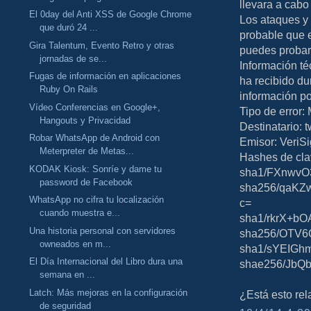
llevara a cabo
El 0day del Anti XSS de Google Chrome
Los ataques y 
que duró 24 ...
probable que 
Gira Talentum, Evento Retro y otras
puedes probar a
jornadas de se...
Información té
Fugas de información en aplicaciones
ha recibido du
Ruby On Rails
información po
Vídeo Conferencias en Google+,
Tipo de error: 
Hangouts y Privacidad
Destinatario: t
Robar WhatsApp de Android con
Emisor: VeriS
Meterpreter de Metas...
Hashes de cla
KODAK Kiosk: Sonríe y dame tu
sha1/FXnwvO
password de Facebook
sha256/qaKZ
WhatsApp no cifra tu localización
c=
cuando muestra e...
sha1/rkrX+b
Una historia personal con servidores
sha256/OTV6O
owneados en m...
sha1/sYEIGh
El Día Internacional del Libro dura una
shae256/JbQ
semana en ...
Latch: Más mejoras en la configuración
¿Está esto re
de seguridad