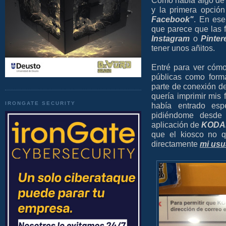
Como había algo de c
y la primera opció
Facebook"
. En es
que parece que las f
Instagram
o
Pinter
tener unos añitos.
Entré para ver cóm
públicas como form
parte de conexión d
quería imprimir mis 
IRONGATE SECURITY
había entrado es
pidiéndome desd
aplicación de
KODAK
que el kiosco no q
directamente
mi usu