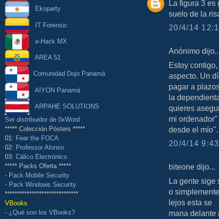
La figura 3 es
Ekoparty
suelo de la ri
IT Forensic
20/4/14 12:1
e-Hack MX
Anónimo dijo..
AREA 51
Estoy contigo,
Comunidad Dojo Panamá
aspecto. Un d
pagar a plazos
AIYON Panamá
la dependienta
ARPAHE SOLUTIONS
quieres asegur
mi ordenador" y
Ser distribuidor de 0xWord
***** Colección Pósters *****
desde el mío".
01:
Fear the FOCA
20/4/14 9:43
02:
Professor Alonso
03:
Cálico Electrónico
biteone dijo...
***** Packs Oferta *****
-
Pack Mobile Security
La gente sige
-
Pack Windows Security
o simplemente
******************************
lejos esta se
VBooks
-
¿Qué son los VBooks?
mana delante m