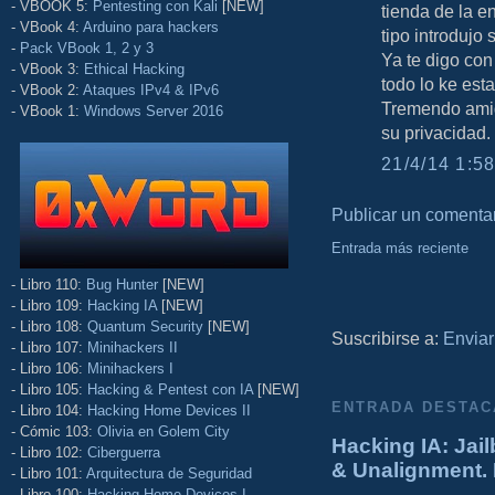
- VBOOK 5:
Pentesting con Kali
[NEW]
tienda de la e
- VBook 4:
Arduino para hackers
tipo introdujo
-
Pack VBook 1, 2 y 3
Ya te digo con
- VBook 3:
Ethical Hacking
todo lo ke esta
- VBook 2:
Ataques IPv4 & IPv6
Tremendo amig
- VBook 1:
Windows Server 2016
su privacidad.
21/4/14 1:58
Publicar un comenta
Entrada más reciente
- Libro 110:
Bug Hunter
[NEW]
- Libro 109:
Hacking IA
[NEW]
- Libro 108:
Quantum Security
[NEW]
Suscribirse a:
Enviar
- Libro 107:
Minihackers II
- Libro 106:
Minihackers I
- Libro 105:
Hacking & Pentest con IA
[NEW]
ENTRADA DESTAC
- Libro 104:
Hacking Home Devices II
- Cómic 103:
Olivia en Golem City
Hacking IA: Jail
- Libro 102:
Ciberguerra
& Unalignment. 
- Libro 101:
Arquitectura de Seguridad
- Libro 100:
Hacking Home Devices I