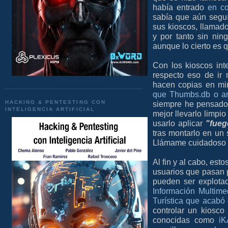
había entrado
en c
sabía que aún seguí
sus kioscos, llamad
y por tanto sin nin
aunque lo cierto es 
Con los kioscos in
respecto eso de ir
hacen copias en min
que Thumbs.db o ar
siempre he pensado
HACKING & PENTESTING CON
INTELIGENCIA ARTIFICIAL
mejor llevarlo limpi
usarlo aplicar
"fueg
tras montarlo en un
Llámame cuidadoso s
Al fin y al cabo, es
usuarios que pasan 
pueden ser explota
Información Multime
Turística que acabó
controlar un kiosco
conocidas como
iK