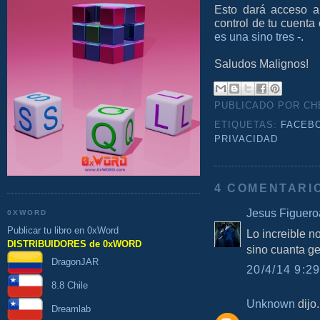
Esto dará acceso a
control de tu cuent
es una sino tres
-.
Saludos Malignos!
PUBLICADO POR C
ETIQUETAS:
FACEB
PRIVACIDAD
4 COMENTARI
Jesus Figuero
0XWORD
Publicar tu libro en 0xWord
Lo increible n
DISTRIBUIDORES de 0xWORD
sino cuanta g
DragonJAR
20/4/14 9:29
8.8 Chile
Unknown
dijo.
Dreamlab