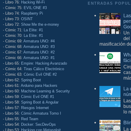
- Libro 76:
Hacking Wi-Fi
ENTRADAS POPU
- Cómic 75:
EVIL:ONE #3
- Libro 74:
Raspberry Pi
Las
- Libro 73:
OSINT
per
- Libro 72:
Show Me the e-money
Goo
- Cómic 71:
La Elite: #1
Un 
- Cómic 70:
La Elite: #1
del
- Cómic 69:
Armatura UNO: #4
masificación d
- Cómic 68:
Armatura UNO: #3
- Cómic 67:
Armatura UNO: #2
Wha
- Cómic 66:
Armatura UNO: #1
fác
- Libro 65:
Empire: Hacking Avanzado
Cir
- Cómic 64:
Tiras Cálico Electrónico
cas
- Cómic 63:
Cómic Evil ONE #2
más
- Libro 62:
Spring Boot
- Libro 61:
Arduino para Hackers
La 
- Libro 60:
Machine Learning & Security
núm
- Libro 59:
Cómic Evil ONE #1
Las
- Libro 58:
Spring Boot & Angular
bus
- Libro 57:
Riesgos Internet
lo 
- Libro 56:
Cómic Armatura Tomo I
- Libro 55:
Red Team
Bli
- Libro 54:
Docker: SecDevOps
La 
- Libro 53:
Hacking con Metasploit