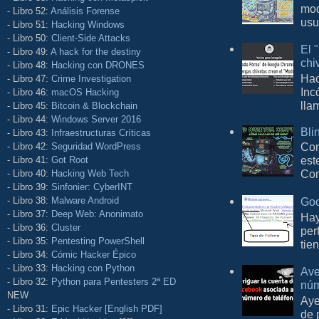
mod
- Libro 52:
Análisis Forense
usu
- Libro 51:
Hacking Windows
- Libro 50:
Client-Side Attacks
El 
- Libro 49:
A hack for the destiny
chi
- Libro 48:
Hacking con DRONES
Hac
- Libro 47:
Crime Investigation
Inc
- Libro 46:
macOS Hacking
lla
- Libro 45:
Bitcoin & Blockchain
- Libro 44:
Windows Server 2016
Bli
- Libro 43:
Infraestructuras Críticas
Con
- Libro 42:
Seguridad WordPress
est
- Libro 41:
Got Root
Com
- Libro 40:
Hacking Web Tech
- Libro 39:
Sinfonier: CyberINT
Goo
- Libro 38:
Malware Android
- Libro 37:
Deep Web: Anonimato
Hay
- Libro 36:
Cluster
per
- Libro 35:
Pentesting PowerShell
tie
- Libro 34:
Cómic Hacker Épico
- Libro 33:
Hacking con Python
Ave
- Libro 32:
Python para Pentesters 2ª ED
núm
NEW
Aye
- Libro 31:
Epic Hacker [English PDF]
de 