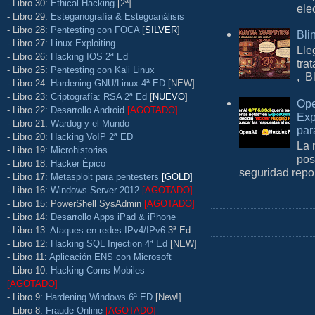
- Libro 30:
Ethical Hacking
[2ª]
ele
- Libro 29:
Esteganografía & Estegoanálisis
- Libro 28:
Pentesting con FOCA
[
SILVER
]
Bli
- Libro 27:
Linux Exploiting
Lle
- Libro 26:
Hacking IOS 2ª Ed
tra
- Libro 25:
Pentesting con Kali Linux
, B
- Libro 24:
Hardening GNU/Linux 4ª ED
[NEW]
- Libro 23:
Criptografía: RSA 2ª Ed
[
NUEVO
]
Ope
- Libro 22:
Desarrollo Android
[AGOTADO]
Exp
- Libro 21:
Wardog y el Mundo
par
- Libro 20:
Hacking VoIP 2ª ED
La 
- Libro 19:
Microhistorias
pos
- Libro 18:
Hacker Épico
seguridad repo
- Libro 17:
Metasploit para pentesters
[GOLD]
- Libro 16:
Windows Server 2012
[AGOTADO]
- Libro 15: PowerShell SysAdmin
[AGOTADO]
- Libro 14:
Desarrollo Apps iPad & iPhone
- Libro 13:
Ataques en redes IPv4/IPv6
3ª Ed
- Libro 12:
Hacking SQL Injection 4ª Ed
[NEW]
- Libro 11:
Aplicación ENS con Microsoft
- Libro 10:
Hacking Coms Mobiles
[AGOTADO]
- Libro 9:
Hardening Windows 6ª ED
[New!]
- Libro 8:
Fraude Online
[AGOTADO]