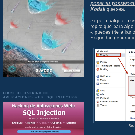
poner tu password
Kodak
que sea.
Si por cualquier c
repito que para algo
-, puedes irte a las
Seguridad generar u
LIBRO DE HACKING DE
APLICACIONES WEB: SQL INJECTION
Figu