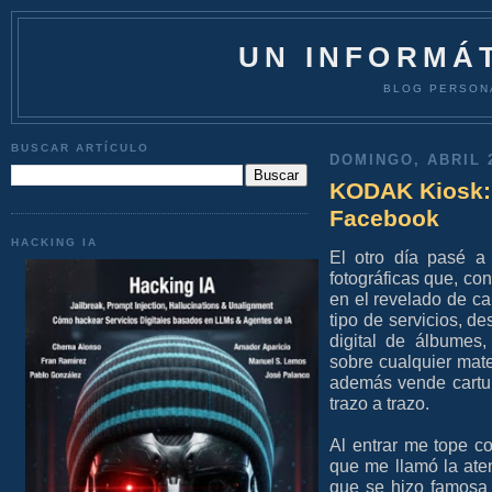
UN INFORMÁT
BLOG PERSON
BUSCAR ARTÍCULO
DOMINGO, ABRIL 2
KODAK Kiosk: 
Facebook
HACKING IA
El otro día pasé a
fotográficas que, con 
en el revelado de car
tipo de servicios, de
digital de álbumes,
sobre cualquier mate
además vende cartulin
trazo a trazo.
Al entrar me tope c
que me llamó la ate
que se hizo famosa p