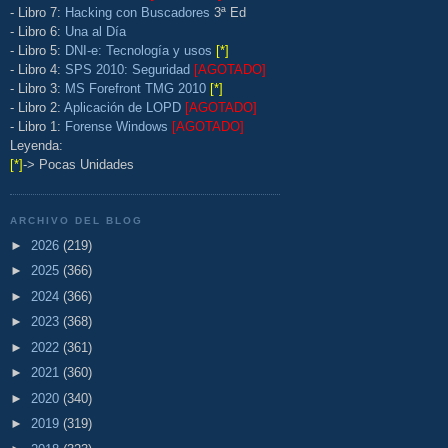
- Libro 7:
Hacking con Buscadores
3ª Ed
- Libro 6:
Una al Día
- Libro 5:
DNI-e: Tecnología y usos
[*]
- Libro 4:
SPS 2010: Seguridad
[AGOTADO]
- Libro 3:
MS Forefront TMG 2010
[*]
- Libro 2:
Aplicación de LOPD
[AGOTADO]
- Libro 1:
Forense Windows
[AGOTADO]
Leyenda:
[*]
-> Pocas Unidades
ARCHIVO DEL BLOG
►
2026
(219)
►
2025
(366)
►
2024
(366)
►
2023
(368)
►
2022
(361)
►
2021
(360)
►
2020
(340)
►
2019
(319)