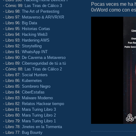
Pocas veces me ha he
- Cómic 99:
Las Tiras de Cálico 3
0xWord como con este 
- Libro 98:
The Art of Pentesting
- Libro 97:
Metaverso & AR/VR/XR
- Libro 96:
Big Data
- Libro 95:
Historias Cortas
- Libro 94:
Hacking Web3
- Libro 93:
Hardening AWS
- Libro 92:
Storytelling
- Libro 91:
WhatsApp INT
- Libro 90:
De Caverna a Metaverso
- Libro 89:
Ciberseguridad de tú a tú
- Cómic 88:
Las Tiras de Cálico 2
- Libro 87:
Social Hunters
- Libro 86:
Kubernetes
- Libro 85:
Sombrero Negro
- Libro 84:
CiberEstafas
- Libro 83:
Malware Moderno
- Libro 82:
Relatos Hackear tiempo
- Libro 81:
Mara Turing Libro 3
- Libro 80:
Mara Turing Libro 2
- Libro 79:
Mara Turing Libro 1
- Libro 78:
Jinetes en la Tormenta
- Libro 77:
Bug Bounty