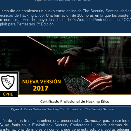
ismo día da comienzo un nuevo
curso online de The Security Sentinel dedic
técnicas de Hacking Ético
. Una formación de 180 horas en la que los asisten
án como material de apoyo los libros de
0xWord
de
Pentesting con FOC
loit para Pentesters 3ª Edición
.
Figura 4:
Curso Online de "Hacking Ético Experto" en The Security Sentinel
más de estas tres citas online, una presencial en
Donostia
, para pasar los d
24 de Junio
en la
EuskalHack Security Conference II
, donde además de 
 internacional de impresión como la que tiene esta edición, podrás adquirir 