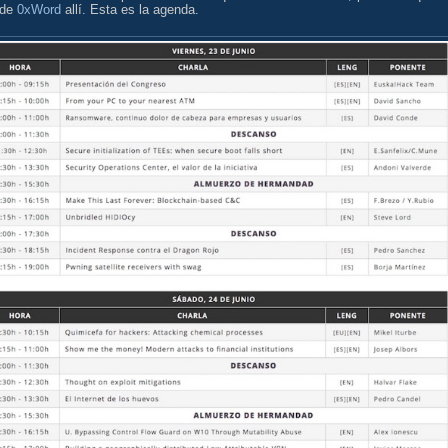
 de
0xWord
allí. Esta es la agenda.