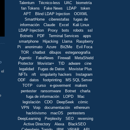
Talentum
Técnico-less
UAC
biometría
fan Tokens
Fake News
LDAP
token
APT
Blind LDAP Injection
OOXML
SmartHome
ciberestafas
fugas de
información
Claude
Excel
Kali Linux
LDAP Injection
Proxy
bots
robots
ssl
Botnets
PDF
Terminal Services
apps
smartphone
Hijacking
Llama
Raspberry
Pi
anonimato
Azure
Bit2Me
Evil Foca
TOR
chatbot
dibujos
esteganografía
Agentic
FakeNews
Firewall
MetaShield
o
Protector
Movistar+
TID
adware
cine
legalidad
Fugas de Datos
Movistar Plus
 el
NFTs
nft
singularity hackers
Instagram
ODF
datos
footprinting
MS SQL Server
TOTP
curso
e-goverment
makers
pentester
ransomware
Botnet
charla
e
fuga de información
LOPD
Mac
legislación
CDO
DeepSeek
cómic
VPN
Voip
documentación
ethereum
hacktivismo
macOS
pentesters
DeepLearning
Perplexity
SEO
reversing
Active Directory
Alexa
BlackSEO
Calendario_Torrido
IBM
VR/AR
API