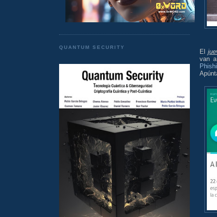
QUANTUM SECURITY
El
ju
van a
Phish
Apúnta