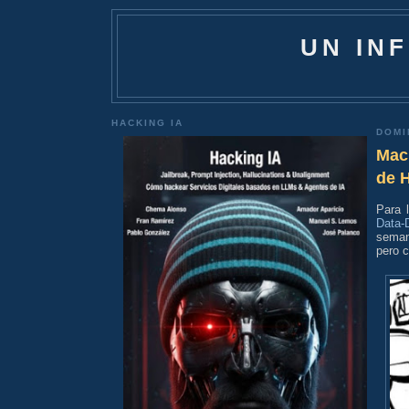
UN IN
HACKING IA
DOMI
Mach
de H
Para 
Data-
seman
pero 