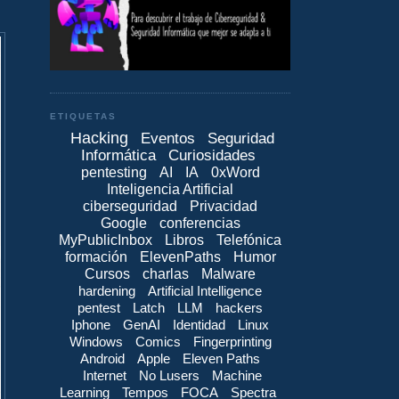
ETIQUETAS
Hacking
Eventos
Seguridad
Informática
Curiosidades
pentesting
AI
IA
0xWord
Inteligencia Artificial
ciberseguridad
Privacidad
Google
conferencias
MyPublicInbox
Libros
Telefónica
formación
ElevenPaths
Humor
Cursos
charlas
Malware
hardening
Artificial Intelligence
pentest
Latch
LLM
hackers
Iphone
GenAI
Identidad
Linux
Windows
Comics
Fingerprinting
Android
Apple
Eleven Paths
Internet
No Lusers
Machine
Learning
Tempos
FOCA
Spectra