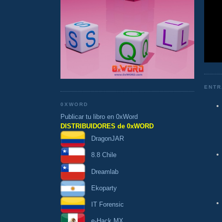
ENTR
0XWORD
Publicar tu libro en 0xWord
DISTRIBUIDORES de 0xWORD
DragonJAR
8.8 Chile
Dreamlab
Ekoparty
IT Forensic
e-Hack MX