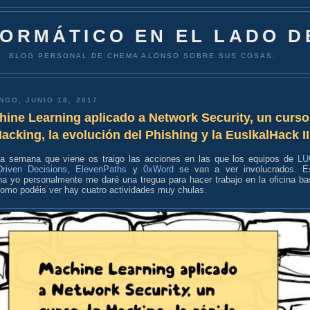
FORMÁTICO EN EL LADO D
BLOG PERSONAL DE CHEMA ALONSO SOBRE SUS COSAS.
NGO, JUNIO 18, 2017
ine Learning aplicado a Network Security, un curso
acking, la evolución del Phishing y la EuslkalHack II
la semana que viene os traigo las acciones en las que los equipos de
LU
Driven Decisions
,
ElevenPaths
y
0xWord
se van a ver involucrados. E
a yo personalmente me daré una tregua para hacer trabajo en la oficina ba
como podéis ver hay cuatro actividades muy chulas.