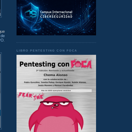
ue
 de
PO
.
LIBRO PENTESTING CON FOCA