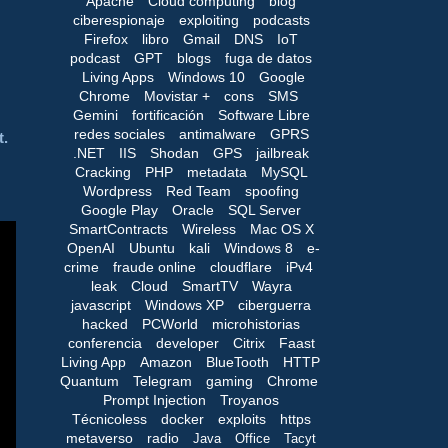
Apache
Cloud computing
blog
ciberespionaje
exploiting
podcasts
Firefox
libro
Gmail
DNS
IoT
podcast
GPT
blogs
fuga de datos
Living Apps
Windows 10
Google
Chrome
Movistar +
cons
SMS
Gemini
fortificación
Software Libre
redes sociales
antimalware
GPRS
t.
.NET
IIS
Shodan
GPS
jailbreak
Cracking
PHP
metadata
MySQL
Wordpress
Red Team
spoofing
Google Play
Oracle
SQL Server
SmartContracts
Wireless
Mac OS X
OpenAI
Ubuntu
kali
Windows 8
e-
crime
fraude online
cloudflare
iPv4
leak
Cloud
SmartTV
Wayra
javascript
Windows XP
ciberguerra
hacked
PCWorld
microhistorias
conferencia
developer
Citrix
Faast
Living App
Amazon
BlueTooth
HTTP
Quantum
Telegram
gaming
Chrome
Prompt Injection
Troyanos
Técnicoless
docker
exploits
https
metaverso
radio
Java
Office
Tacyt