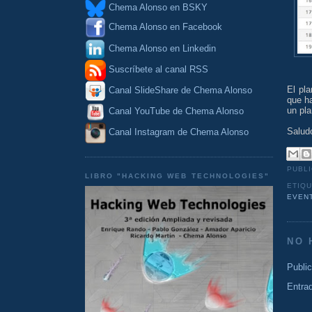
Chema Alonso en BSKY
Chema Alonso en Facebook
Chema Alonso en Linkedin
Suscríbete al canal RSS
El pl
Canal SlideShare de Chema Alonso
que h
un pla
Canal YouTube de Chema Alonso
Salud
Canal Instagram de Chema Alonso
PUBL
LIBRO "HACKING WEB TECHNOLOGIES"
ETIQ
EVEN
NO 
Publi
Entra