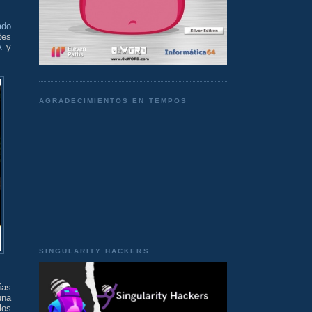
ado
tes
A
y
AGRADECIMIENTOS EN TEMPOS
SINGULARITY HACKERS
ías
una
los