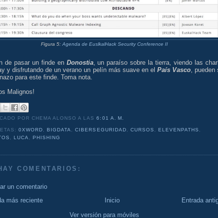
Figura 5:
Agenda de EuslkalHack Security Conference II
an de pasar un finde en
Donostia
, un paraíso sobre la tierra, viendo las char
ay y disfrutando de un verano un pelín más suave en el
País Vasco
, pueden 
nazo para este finde. Toma nota.
os Malignos!
ICADO POR CHEMA ALONSO
A LAS
6:01 A. M.
UETAS:
0XWORD
,
BIGDATA
,
CIBERSEGURIDAD
,
CURSOS
,
ELEVENPATHS
,
TOS
,
LUCA
,
PHISHING
HAY COMENTARIOS:
car un comentario
da más reciente
Inicio
Entrada anti
Ver versión para móviles