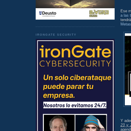
Ese m
a las 
tendr
Metasp
IRONGATE SECURITY
Y ade
23 y 
agenda