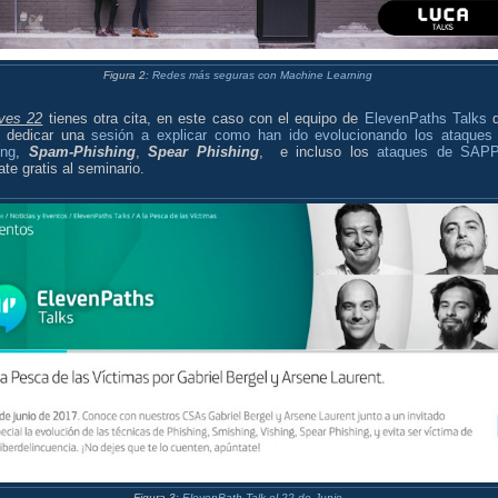
Figura 2:
Redes más seguras con Machine Learning
eves 22
tienes otra cita, en este caso con el equipo de
ElevenPaths Talks
q
 dedicar una
sesión a explicar como han ido evolucionando los ataques
ing
,
Spam-Phishing
,
Spear Phishing
, e incluso los
ataques de SAP
te gratis al seminario.
Figura 3:
ElevenPath Talk el 22 de Junio