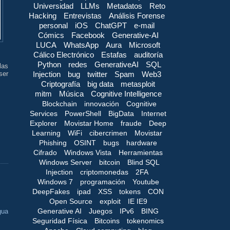
Universidad
LLMs
Metadatos
Reto
Hacking
Entrevistas
Análisis Forense
personal
iOS
ChatGPT
e-mail
Cómics
Facebook
Generative-AI
LUCA
WhatsApp
Aura
Microsoft
Cálico Electrónico
Estafas
auditoría
Python
redes
GenerativeAI
SQL
las
Injection
bug
twitter
Spam
Web3
ser
Criptografía
big data
metasploit
mitm
Música
Cognitive Intelligence
Blockchain
innovación
Cognitive
Services
PowerShell
BigData
Internet
Explorer
Movistar Home
fraude
Deep
Learning
WiFi
cibercrimen
Movistar
Phishing
OSINT
bugs
hardware
Cifrado
Windows Vista
Herramientas
Windows Server
bitcoin
Blind SQL
Injection
criptomonedas
2FA
Windows 7
programación
Youtube
DeepFakes
ipad
XSS
tokens
CON
Open Source
exploit
IE IE9
Generative AI
Juegos
IPv6
BING
gua
Seguridad Física
Bitcoins
tokenomics