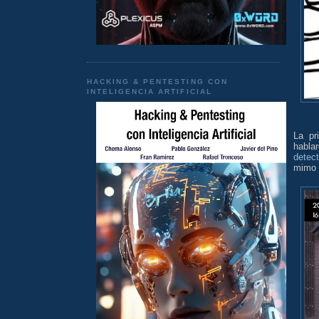
HACKING & PENTESTING CON
INTELIGENCIA ARTIFICIAL
La pr
habla
detec
mimo 