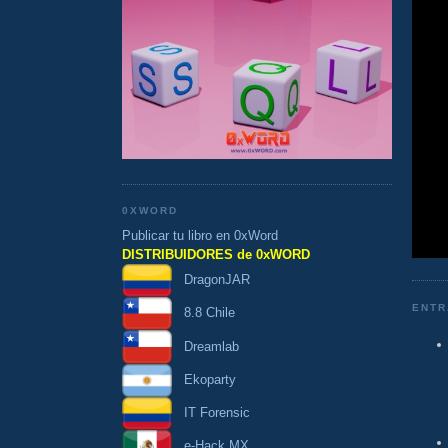
0XWORD
Publicar tu libro en 0xWord
DISTRIBUIDORES de 0xWORD
DragonJAR
ENTR
8.8 Chile
Dreamlab
Ekoparty
IT Forensic
e-Hack MX