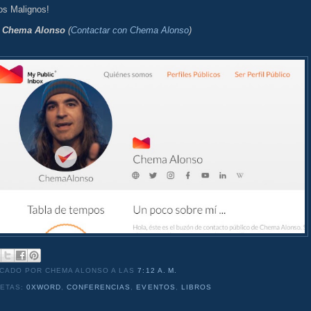
os Malignos!
:
Chema Alonso
(
Contactar con Chema Alonso
)
ICADO POR CHEMA ALONSO
A LAS
7:12 A. M.
UETAS:
0XWORD
,
CONFERENCIAS
,
EVENTOS
,
LIBROS