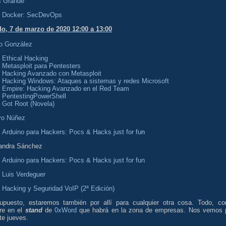
s Grande
Docker: SecDevOps
o, 7 de marzo de 2020 12:00 a 13:00
o González
Ethical Hacking
Metasploit para Pentesters
Hacking Avanzado con Metasploit
Hacking Windows: Ataques a sistemas y redes Microsoft
Empire: Hacking Avanzado en el Red Team
PentestingPowerShell
Got Root (Novela)
ro Núñez
Arduino para Hackers: Pocs & Hacks just for fu
n
xandra Sánchez
Arduino para Hackers: Pocs & Hacks just for fun
 Luis Verdeguer
Hacking y Seguridad VoIP (2ª Edición)
upuesto, estaremos también por allí para cualquier otra cosa. Todo, c
re en el
stand
de
0xWord
que habrá en la zona de empresas. Nos vemos 
ste jueves.