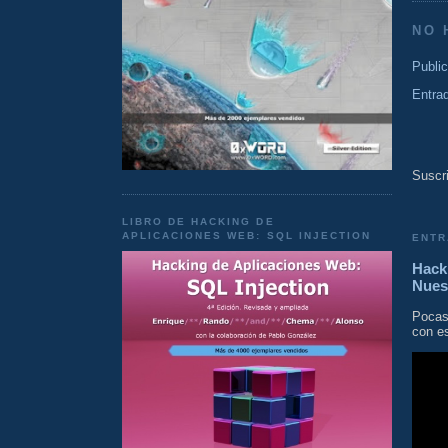
NO 
Publi
Entra
Suscri
LIBRO DE HACKING DE
APLICACIONES WEB: SQL INJECTION
ENTR
Hacki
Nues
Pocas
con es