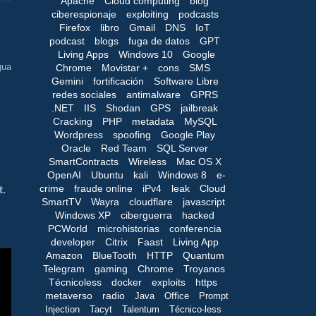
Apache
Cloud computing
blog
ciberespionaje
exploiting
podcasts
Firefox
libro
Gmail
DNS
IoT
podcast
blogs
fuga de datos
GPT
Living Apps
Windows 10
Google
gua
Chrome
Movistar +
cons
SMS
Gemini
fortificación
Software Libre
redes sociales
antimalware
GPRS
.NET
IIS
Shodan
GPS
jailbreak
Cracking
PHP
metadata
MySQL
Wordpress
spoofing
Google Play
Oracle
Red Team
SQL Server
SmartContracts
Wireless
Mac OS X
OpenAI
Ubuntu
kali
Windows 8
e-
crime
fraude online
iPv4
leak
Cloud
t.
SmartTV
Wayra
cloudflare
javascript
Windows XP
ciberguerra
hacked
PCWorld
microhistorias
conferencia
developer
Citrix
Faast
Living App
Amazon
BlueTooth
HTTP
Quantum
Telegram
gaming
Chrome
Troyanos
Técnicoless
docker
exploits
https
metaverso
radio
Java
Office
Prompt
Injection
Tacyt
Talentum
Técnico-less