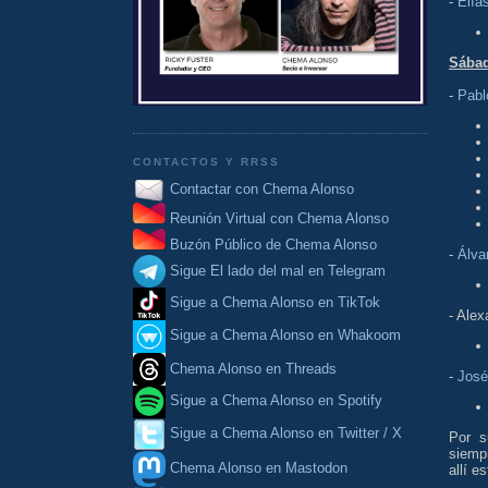
-
Elía
Sábad
-
Pabl
CONTACTOS Y RRSS
Contactar con Chema Alonso
Reunión Virtual con Chema Alonso
Buzón Público de Chema Alonso
-
Álva
Sigue El lado del mal en Telegram
Sigue a Chema Alonso en TikTok
- Ale
Sigue a Chema Alonso en Whakoom
Chema Alonso en Threads
-
José
Sigue a Chema Alonso en Spotify
Sigue a Chema Alonso en Twitter / X
Por s
siemp
Chema Alonso en Mastodon
allí e