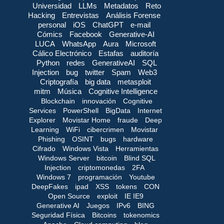
Universidad
LLMs
Metadatos
Reto
Hacking
Entrevistas
Análisis Forense
personal
iOS
ChatGPT
e-mail
Cómics
Facebook
Generative-AI
LUCA
WhatsApp
Aura
Microsoft
Cálico Electrónico
Estafas
auditoría
Python
redes
GenerativeAI
SQL
Injection
bug
twitter
Spam
Web3
Criptografía
big data
metasploit
mitm
Música
Cognitive Intelligence
Blockchain
innovación
Cognitive
Services
PowerShell
BigData
Internet
Explorer
Movistar Home
fraude
Deep
Learning
WiFi
cibercrimen
Movistar
Phishing
OSINT
bugs
hardware
Cifrado
Windows Vista
Herramientas
Windows Server
bitcoin
Blind SQL
Injection
criptomonedas
2FA
Windows 7
programación
Youtube
DeepFakes
ipad
XSS
tokens
CON
Open Source
exploit
IE IE9
Generative AI
Juegos
IPv6
BING
Seguridad Física
Bitcoins
tokenomics