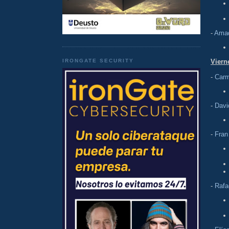
-
Amad
IRONGATE SECURITY
Viern
-
Carm
-
Davi
-
Fran
-
Rafa