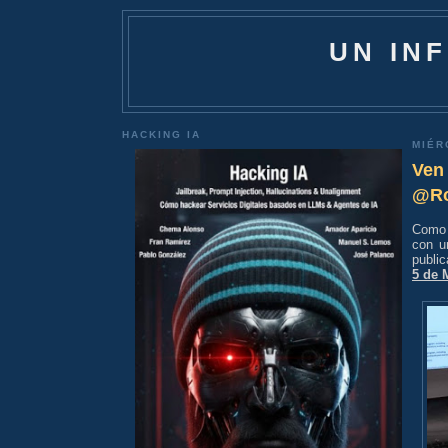
UN IN
HACKING IA
MIÉR
Ven 
@Ro
Como 
con u
publi
5 de 