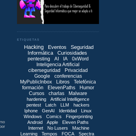
ETIQUETAS
Hacking
Eventos
Seguridad
Informática
Curiosidades
pentesting
AI
IA
0xWord
Inteligencia Artificial
ciberseguridad
Privacidad
Google
conferencias
MyPublicInbox
Libros
Telefónica
formación
ElevenPaths
Humor
Cursos
charlas
Malware
hardening
Artificial Intelligence
pentest
Latch
LLM
hackers
Iphone
GenAI
Identidad
Linux
Windows
Comics
Fingerprinting
Android
Apple
Eleven Paths
omo
por
Internet
No Lusers
Machine
Learning
Tempos
FOCA
Spectra