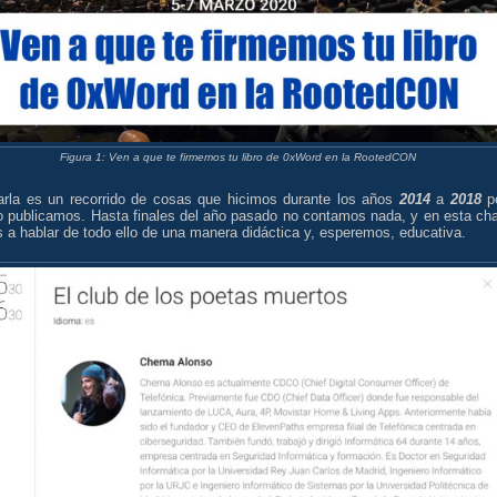
Figura 1: Ven a que te firmemos tu libro de 0xWord en la RootedCON
arla es un recorrido de cosas que hicimos durante los años
2014
a
2018
p
o publicamos. Hasta finales del año pasado no contamos nada, y en esta cha
a hablar de todo ello de una manera didáctica y, esperemos, educativa.