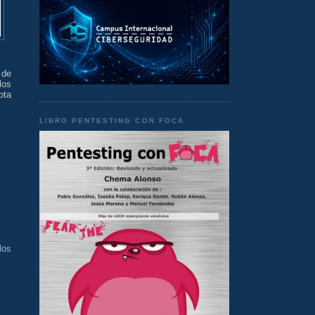
 de
los
ota
LIBRO PENTESTING CON FOCA
los