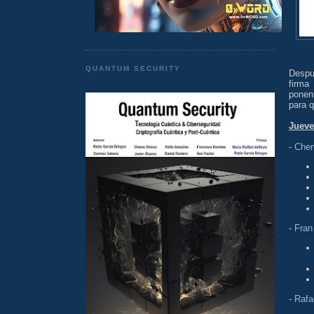
QUANTUM SECURITY
Despu
firma
ponen
para q
Jueve
-
Chem
-
Fran
-
Rafa