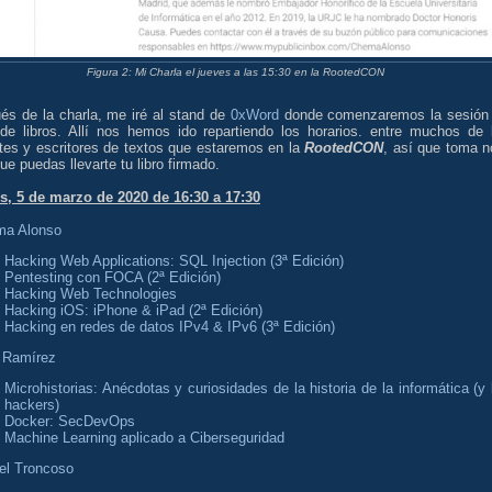
Figura 2: Mi Charla el jueves a las 15:30 en la RootedCON
és de la charla, me iré al stand de
0xWord
donde comenzaremos la sesión
 de libros. Allí nos hemos ido repartiendo los horarios. entre muchos de 
tes y escritores de textos que estaremos en la
RootedCON
, así que toma n
ue puedas llevarte tu libro firmado.
s, 5 de marzo de 2020 de 16:30 a 17:30
a Alonso
Hacking Web Applications: SQL Injection (3ª Edición)
Pentesting con FOCA (2ª Edición)
Hacking Web Technologies
Hacking iOS: iPhone & iPad (2ª Edición)
Hacking en redes de datos IPv4 & IPv6 (3ª Edición)
 Ramírez
Microhistorias: Anécdotas y curiosidades de la historia de la informática (y 
hackers)
Docker: SecDevOps
Machine Learning aplicado a Ciberseguridad
el Troncoso