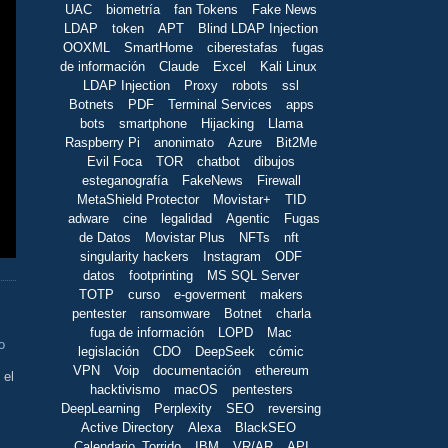
UAC
biometría
fan Tokens
Fake News
LDAP
token
APT
Blind LDAP Injection
OOXML
SmartHome
ciberestafas
fugas
de información
Claude
Excel
Kali Linux
LDAP Injection
Proxy
robots
ssl
Botnets
PDF
Terminal Services
apps
bots
smartphone
Hijacking
Llama
Raspberry Pi
anonimato
Azure
Bit2Me
Evil Foca
TOR
chatbot
dibujos
esteganografía
FakeNews
Firewall
MetaShield Protector
Movistar+
TID
adware
cine
legalidad
Agentic
Fugas
de Datos
Movistar Plus
NFTs
nft
singularity hackers
Instagram
ODF
datos
footprinting
MS SQL Server
TOTP
curso
e-goverment
makers
pentester
ransomware
Botnet
charla
fuga de información
LOPD
Mac
o
legislación
CDO
DeepSeek
cómic
VPN
Voip
documentación
ethereum
 el
hacktivismo
macOS
pentesters
DeepLearning
Perplexity
SEO
reversing
Active Directory
Alexa
BlackSEO
Calendario_Torrido
IBM
VR/AR
API