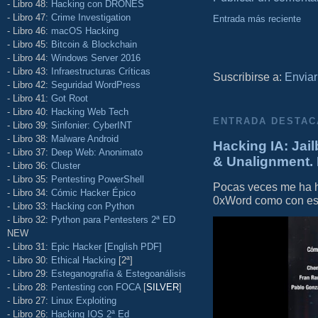
- Libro 48:
Hacking con DRONES
- Libro 47:
Crime Investigation
Entrada más reciente
- Libro 46:
macOS Hacking
- Libro 45:
Bitcoin & Blockchain
- Libro 44:
Windows Server 2016
- Libro 43:
Infraestructuras Críticas
Suscribirse a:
Enviar
- Libro 42:
Seguridad WordPress
- Libro 41:
Got Root
- Libro 40:
Hacking Web Tech
ENTRADA DESTAC
- Libro 39:
Sinfonier: CyberINT
- Libro 38:
Malware Android
Hacking IA: Jail
- Libro 37:
Deep Web: Anonimato
& Unalignment. 
- Libro 36:
Cluster
- Libro 35:
Pentesting PowerShell
Pocas veces me ha he
- Libro 34:
Cómic Hacker Épico
0xWord como con este 
- Libro 33:
Hacking con Python
- Libro 32:
Python para Pentesters 2ª ED
NEW
- Libro 31:
Epic Hacker [English PDF]
- Libro 30:
Ethical Hacking
[2ª]
- Libro 29:
Esteganografía & Estegoanálisis
- Libro 28:
Pentesting con FOCA
[
SILVER
]
- Libro 27:
Linux Exploiting
- Libro 26:
Hacking IOS 2ª Ed