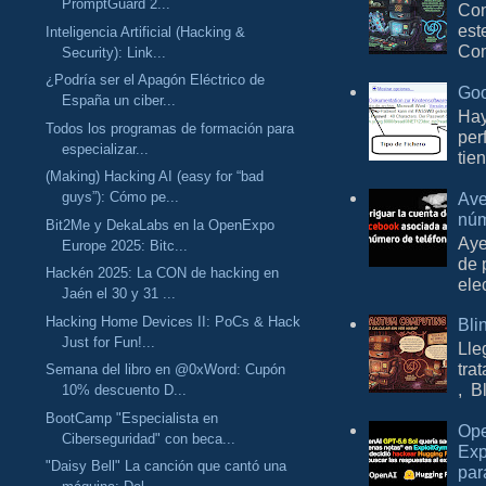
PromptGuard 2...
Con
est
Inteligencia Artificial (Hacking &
Com
Security): Link...
¿Podría ser el Apagón Eléctrico de
Goo
España un ciber...
Hay
Todos los programas de formación para
per
especializar...
tie
(Making) Hacking AI (easy for “bad
guys”): Cómo pe...
Ave
núm
Bit2Me y DekaLabs en la OpenExpo
Aye
Europe 2025: Bitc...
de 
Hackén 2025: La CON de hacking en
ele
Jaén el 30 y 31 ...
Hacking Home Devices II: PoCs & Hack
Bli
Just for Fun!...
Lle
tra
Semana del libro en @0xWord: Cupón
, B
10% descuento D...
BootCamp "Especialista en
Ope
Ciberseguridad" con beca...
Exp
"Daisy Bell" La canción que cantó una
par