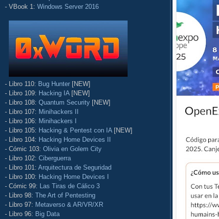
- VBook 1:
Windows Server 2016
- Libro 110:
Bug Hunter
[NEW]
- Libro 109:
Hacking IA
[NEW]
- Libro 108:
Quantum Security
[NEW]
- Libro 107:
Minihackers II
- Libro 106:
Minihackers I
- Libro 105:
Hacking & Pentest con IA
[NEW]
- Libro 104:
Hacking Home Devices II
- Cómic 103:
Olivia en Golem City
- Libro 102:
Ciberguerra
- Libro 101:
Arquitectura de Seguridad
- Libro 100:
Hacking Home Devices I
- Cómic 99:
Las Tiras de Cálico 3
- Libro 98:
The Art of Pentesting
- Libro 97:
Metaverso & AR/VR/XR
- Libro 96:
Big Data