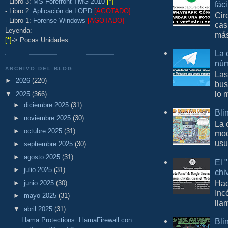
- Libro 3:
MS Forefront TMG 2010
[*]
fác
- Libro 2:
Aplicación de LOPD
[AGOTADO]
Cir
- Libro 1:
Forense Windows
[AGOTADO]
cas
Leyenda:
más
[*]
-> Pocas Unidades
La 
núm
ARCHIVO DEL BLOG
Las
►
2026
(220)
bus
lo 
▼
2025
(366)
►
diciembre 2025
(31)
Bli
►
noviembre 2025
(30)
La 
►
octubre 2025
(31)
mod
usu
►
septiembre 2025
(30)
►
agosto 2025
(31)
El 
►
julio 2025
(31)
chi
Hac
►
junio 2025
(30)
Inc
►
mayo 2025
(31)
lla
▼
abril 2025
(31)
Llama Protections: LlamaFirewall con
Bli