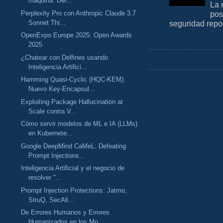
máquina: Del...
La 
Perplexity Pro con Anthropic Claude 3.7
pos
Sonnet Thi...
seguridad repo
OpenExpo Europe 2025: Open Awards
2025
¿Chatear con Delfines usando
Inteligencia Artifici...
Hamming Quasi-Cyclic (HQC-KEM):
Nuevo Key-Encapsul...
Exploiting Package Hallucination at
Scale contra V...
Cómo servir modelos de ML e IA (LLMs)
en Kubernete...
Google DeepMind CaMeL: Defeating
Prompt Injections...
Inteligencia Artificial y el negocio de
resolver "...
Prompt Injection Protections: Jatmo,
StruQ, SecAli...
De Errores Humanos y Errores
Humanizados en los Mo...