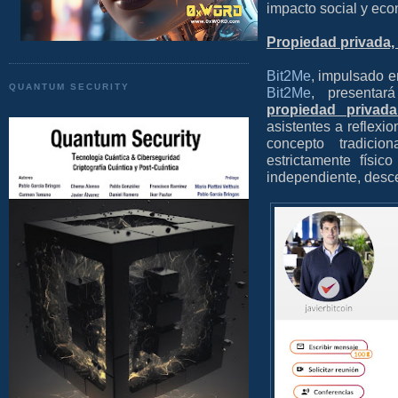
impacto social y ec
Propiedad privada, 
Bit2Me
, impulsado e
QUANTUM SECURITY
Bit2Me
, presentará
propiedad privada
asistentes a reflexi
concepto tradici
estrictamente físic
independiente, desce