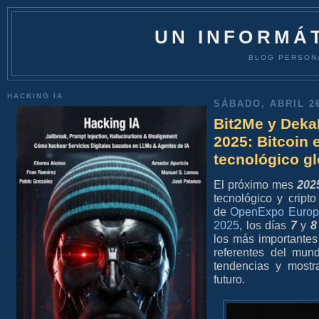
UN INFORMÁT
BLOG PERSON
HACKING IA
SÁBADO, ABRIL 26
Bit2Me y Deka
2025: Bitcoin 
tecnológico gl
El próximo mes
202
tecnológico y cript
de
OpenExpo Europ
2025
, los días
7
y
8
los más importantes
referentes del mund
tendencias y mostr
futuro.