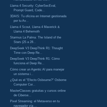
Llama 4 Security: CyberSecEval,
Prompt Guard, Code...
3DAIS: Tu oficina en Internet gestionada
por tu Av...
Llama 4 Scout, Llama 4 Maverick &
Llama 4 Behemoth
Starmus La Palma: The Island of the
Stars (25 a 28...
DeepSeek V3 DeepThink R1: Thought
Time con Deep Re...
DeepSeek V3 DeepThink R1: Cómo
funciona el Deep Re...
Cómo crear un Agentic AI para manejar
un sistema i...
¿Qué es el "Efecto Osbourne?" Osborne
Computer Cor...
MasterClasses gratuitas y cursos online
de Ciberse...
Pixel Streaming: el Metaverso en tu
navegador vía ...