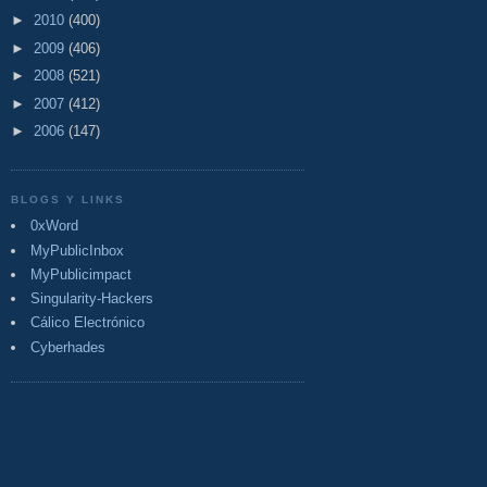
►
2010
(400)
►
2009
(406)
►
2008
(521)
►
2007
(412)
►
2006
(147)
BLOGS Y LINKS
0xWord
MyPublicInbox
MyPublicimpact
Singularity-Hackers
Cálico Electrónico
Cyberhades