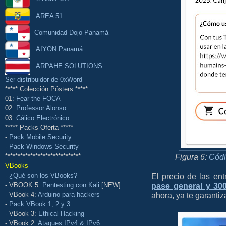
AREA 51
Comunidad Dojo Panamá
AIYON Panamá
ARPAHE SOLUTIONS
Ser distribuidor de 0xWord
***** Colección Pósters *****
01:
Fear the FOCA
02:
Professor Alonso
03:
Cálico Electrónico
***** Packs Oferta *****
-
Pack Mobile Security
-
Pack Windows Security
Figura 6:
Códi
******************************
VBooks
El precio de las en
-
¿Qué son los VBooks?
pase general y 300
- VBOOK 5:
Pentesting con Kali
[NEW]
ahora, ya te garantiz
- VBook 4:
Arduino para hackers
-
Pack VBook 1, 2 y 3
- VBook 3:
Ethical Hacking
- VBook 2:
Ataques IPv4 & IPv6