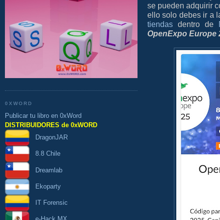
se pueden adquirir 
ello solo debes ir a
tiendas
dentro de
OpenExpo Europe 
0XWORD
Publicar tu libro en 0xWord
DISTRIBUIDORES de 0xWORD
DragonJAR
8.8 Chile
Dreamlab
Ekoparty
IT Forensic
e-Hack MX