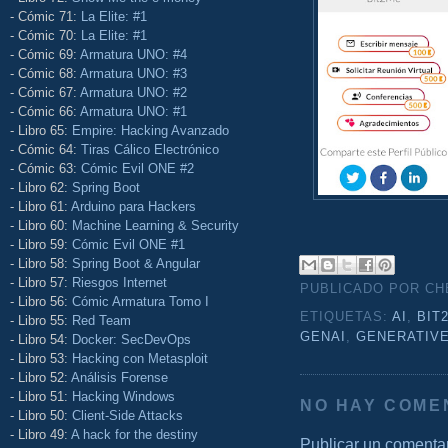
- Cómic 71:
La Elite: #1
- Cómic 70:
La Elite: #1
- Cómic 69:
Armatura UNO: #4
- Cómic 68:
Armatura UNO: #3
- Cómic 67:
Armatura UNO: #2
- Cómic 66:
Armatura UNO: #1
- Libro 65:
Empire: Hacking Avanzado
- Cómic 64:
Tiras Cálico Electrónico
- Cómic 63:
Cómic Evil ONE #2
- Libro 62:
Spring Boot
- Libro 61:
Arduino para Hackers
- Libro 60:
Machine Learning & Security
- Libro 59:
Cómic Evil ONE #1
- Libro 58:
Spring Boot & Angular
- Libro 57:
Riesgos Internet
PUBLICADO POR C
- Libro 56:
Cómic Armatura Tomo I
ETIQUETAS:
AI
,
BIT
- Libro 55:
Red Team
GENAI
,
GENERATIVE
- Libro 54:
Docker: SecDevOps
- Libro 53:
Hacking con Metasploit
- Libro 52:
Análisis Forense
- Libro 51:
Hacking Windows
NO HAY COME
- Libro 50:
Client-Side Attacks
- Libro 49:
A hack for the destiny
Publicar un comenta