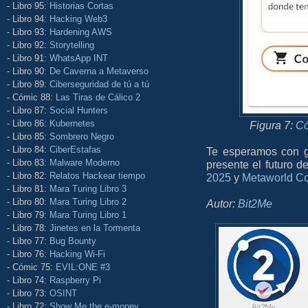
- Libro 95:
Historias Cortas
- Libro 94:
Hacking Web3
- Libro 93:
Hardening AWS
- Libro 92:
Storytelling
- Libro 91:
WhatsApp INT
- Libro 90:
De Caverna a Metaverso
- Libro 89:
Ciberseguridad de tú a tú
- Cómic 88:
Las Tiras de Cálico 2
- Libro 87:
Social Hunters
- Libro 86:
Kubernetes
Figura 7:
Có
- Libro 85:
Sombrero Negro
- Libro 84:
CiberEstafas
Te esperamos con ga
- Libro 83:
Malware Moderno
presente el futuro d
- Libro 82:
Relatos Hackear tiempo
2025
y
Metaworld C
- Libro 81:
Mara Turing Libro 3
- Libro 80:
Mara Turing Libro 2
Autor:
Bit2Me
- Libro 79:
Mara Turing Libro 1
- Libro 78:
Jinetes en la Tormenta
- Libro 77:
Bug Bounty
- Libro 76:
Hacking Wi-Fi
- Cómic 75:
EVIL:ONE #3
- Libro 74:
Raspberry Pi
- Libro 73:
OSINT
- Libro 72:
Show Me the e-money