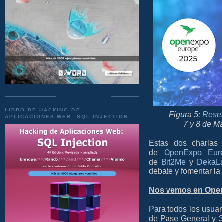
LIBRO DE HACKING DE
Figura 5:
Reser
APLICACIONES WEB: SQL INJECTION
7 y 8 de M
Estas dos charlas 
de
OpenExpo Eur
de
Bit2Me
y
DekaL
debate y fomentar la
Nos vemos en Ope
Para todos los usua
de Pase General y 