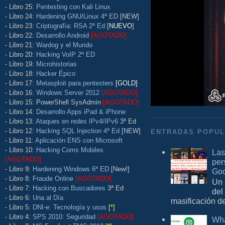
- Libro 25:
Pentesting con Kali Linux
- Libro 24:
Hardening GNU/Linux 4ª ED
[NEW]
- Libro 23:
Criptografía: RSA 2ª Ed
[
NUEVO
]
- Libro 22:
Desarrollo Android
[AGOTADO]
- Libro 21:
Wardog y el Mundo
- Libro 20:
Hacking VoIP 2ª ED
- Libro 19:
Microhistorias
- Libro 18:
Hacker Épico
- Libro 17:
Metasploit para pentesters
[GOLD]
- Libro 16:
Windows Server 2012
[AGOTADO]
- Libro 15: PowerShell SysAdmin
[AGOTADO]
- Libro 14:
Desarrollo Apps iPad & iPhone
- Libro 13:
Ataques en redes IPv4/IPv6
3ª Ed
- Libro 12:
Hacking SQL Injection 4ª Ed
[NEW]
ENTRADAS POPU
- Libro 11:
Aplicación ENS con Microsoft
- Libro 10:
Hacking Coms Mobiles
Las
[AGOTADO]
per
- Libro 9:
Hardening Windows 6ª ED
[New!]
Goo
- Libro 8:
Fraude Online
[AGOTADO]
Un 
- Libro 7:
Hacking con Buscadores
3ª Ed
del
- Libro 6:
Una al Día
masificación d
- Libro 5:
DNI-e: Tecnología y usos
[*]
- Libro 4:
SPS 2010: Seguridad
[AGOTADO]
Wha